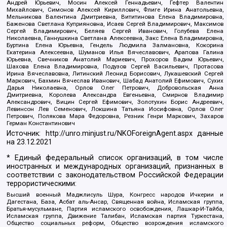
Андрей Юрьевич, Мосин Алексей Геннадьевич, Гефтер Валентин
Михайлович, Симонов Алексей Кириллович, Флиге Ирина Анатольевна,
Мельникова Валентина Дмитриевна, Вититинова Елена Владимировна,
Баженова Светлана Куприяновна, Исаев Сергей Владимирович, Максимов
Сергей Владимирович, Беляев Сергей Иванович, Голубева Елена
Николаевна, Ганнушкина Светлана Алексеевна, Закс Елена Владимировна,
Буртина Елена Юрьевна, Гендель Людмила Залмановна, Кокорина
Екатерина Алексеевна, Шуманов Илья Вячеславович, Арапова Галина
Юрьевна, Свечников Анатолий Мариевич, Прохоров Вадим Юрьевич,
Шахова Елена Владимировна, Подузов Сергей Васильевич, Протасова
Ирина Вячеславовна, Литинский Леонид Борисович, Лукашевский Сергей
Маркович, Бахмин Вячеслав Иванович, Шабад Анатолий Ефимович, Сухих
Дарья Николаевна, Орлов Олег Петрович, Добровольская Анна
Дмитриевна, Королева Александра Евгеньевна, Смирнов Владимир
Александрович, Вицин Сергей Ефимович, Золотухин Борис Андреевич,
Левинсон Лев Семенович, Локшина Татьяна Иосифовна, Орлов Олег
Петрович, Полякова Мара Федоровна, Резник Генри Маркович, Захаров
Герман Константинович
Источник:
http://unro.minjust.ru/NKOForeignAgent.aspx
данные
на
23.12.2021
* Единый федеральный список организаций, в том числе
иностранных и международных организаций, признанных в
соответствии с законодательством Российской Федерации
террористическими:
Высший военный Маджлисуль Шура, Конгресс народов Ичкерии и
Дагестана, База, Асбат аль-Ансар, Священная война, Исламская группа,
Братья-мусульмане, Партия исламского освобождения, Лашкар-И-Тайба,
Исламская группа, Движение Талибан, Исламская партия Туркестана,
Общество социальных реформ, Общество возрождения исламского