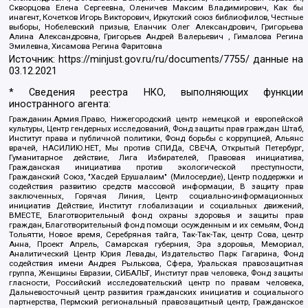
Скворцова Елена Сергеевна, Оленичев Максим Владимирович, Как бы
инагент, Кочетков Игорь Викторович, Иркутский союз библиофилов, Честные
выборы, Нобелевский призыв, Еланчик Олег Александрович, Григорьева
Алина Александровна, Григорьев Андрей Валерьевич , Гималова Регина
Эмилевна, Хисамова Регина Фаритовна
Источник:
https://minjust.gov.ru/ru/documents/7755/
данные на
03.12.2021
* Сведения реестра НКО, выполняющих функции
иностранного агента:
Гражданин.Армия.Право, Нижегородский центр немецкой и европейской
культуры, Центр гендерных исследований, Фонд защиты прав граждан Штаб,
Институт права и публичной политики, Фонд борьбы с коррупцией, Альянс
врачей, НАСИЛИЮ.НЕТ, Мы против СПИДа, СВЕЧА, Открытый Петербург,
Гуманитарное действие, Лига Избирателей, Правовая инициатива,
Гражданская инициатива против экологической преступности,
Гражданский Союз, "Хасдей Ерушалаим" (Милосердие), Центр поддержки и
содействия развитию средств массовой информации, В защиту прав
заключенных, Горячая Линия, Центр социально-информационных
инициатив Действие, Институт глобализации и социальных движений,
ВМЕСТЕ, Благотворительный фонд охраны здоровья и защиты прав
граждан, Благотворительный фонд помощи осужденным и их семьям, Фонд
Тольятти, Новое время, Серебряная тайга, Так-Так-Так, центр Сова, центр
Анна, Проект Апрель, Самарская губерния, Эра здоровья, Мемориал,
Аналитический Центр Юрия Левады, Издательство Парк Гагарина, Фонд
содействия имени Андрея Рылькова, Сфера, Уральская правозащитная
группа, Женщины Евразии, СИБАЛЬТ, Институт прав человека, Фонд защиты
гласности, Российский исследовательский центр по правам человека,
Дальневосточный центр развития гражданских инициатив и социального
партнерства, Пермский региональный правозащитный центр, Гражданское