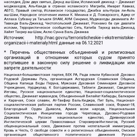
наследия, Дом двух святых, Джунд аш-Шам, Исламский джихад – Джамаат
моджахедов, Аль-Каида в странах исламского Магриба, Имарат Кавказ,
АБТО, Правый сектор, Исламское государство, Джабха аль-Нусра ли-Ахль
аш-Шам, Народное ополчение имени К. Минина и Д. Пожарского, Аджр от
Аллаха Субхану уа Тагьаля SHAM, АУМ Синрике, Муджахеды джамаата Ат-
Тавхида Валь-Джихад, Чистопольский Джамаат, Рохнамо ба суи давлати
исломи, Террористическое сообщество Сеть, Катиба Таухид валь-Джихад,
Хайят Тахрир аш-Шам, Ахлю Сунна Валь Джамаа
Источник:
http://nac.gov.ru/terroristicheskie-i-ekstremistskie-
organizacii-i-materialy.html
данные на
06.12.2021
* Перечень общественных объединений и религиозных
организаций в отношении которых судом принято
вступившее в законную силу решение о ликвидации или
запрете деятельности:
Национал-большевистская партия, ВЕК РА, Рада земли Кубанской Духовно
Родовой Державы Русь, организация Асгардская Славянская Община,
Община Капища Веды Перуна, Мужская Духовная Семинария Духовное
Учреждение, Нурджулар, К Богодержавию, Таблиги Джамаат, Свидетели
Иеговы, Русское национальное единство, Национал-социалистическое
общество, Джамаат мувахидов, Объединенный Вилайат Кабарды, Балкарии
и Карачая, Союз славян, Ат-Такфир Валь-Хиджра, Пит Буль, Национал-
социалистическая рабочая партия России, Славянский союз, Формат-18,
Благородный Орден Дьявола, Армия воли народа, Национальная
Социалистическая Инициатива города Череповца, Духовно-Родовая
Держава Русь, Русское национальное единство, Древнерусской
Инглистической церкви Православных Староверов-Инглингов, Русский
общенациональный союз, Движение против нелегальной иммиграции,
Кровь и Честь, О свободе совести и о религиозных объединениях, Омская
организация общественного политического движения Русское