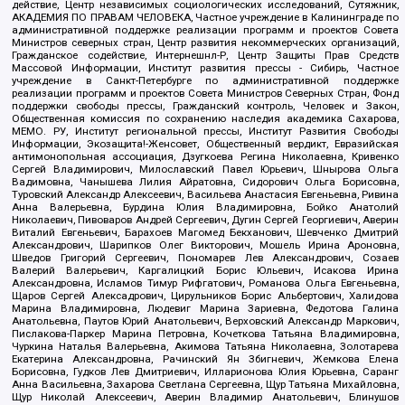
действие, Центр независимых социологических исследований, Сутяжник,
АКАДЕМИЯ ПО ПРАВАМ ЧЕЛОВЕКА, Частное учреждение в Калининграде по
административной поддержке реализации программ и проектов Совета
Министров северных стран, Центр развития некоммерческих организаций,
Гражданское содействие, Интернешнл-Р, Центр Защиты Прав Средств
Массовой Информации, Институт развития прессы - Сибирь, Частное
учреждение в Санкт-Петербурге по административной поддержке
реализации программ и проектов Совета Министров Северных Стран, Фонд
поддержки свободы прессы, Гражданский контроль, Человек и Закон,
Общественная комиссия по сохранению наследия академика Сахарова,
МЕМО. РУ, Институт региональной прессы, Институт Развития Свободы
Информации, Экозащита!-Женсовет, Общественный вердикт, Евразийская
антимонопольная ассоциация, Дзугкоева Регина Николаевна, Кривенко
Сергей Владимирович, Милославский Павел Юрьевич, Шнырова Ольга
Вадимовна, Чанышева Лилия Айратовна, Сидорович Ольга Борисовна,
Туровский Александр Алексеевич, Васильева Анастасия Евгеньевна, Ривина
Анна Валерьевна, Бурдина Юлия Владимировна, Бойко Анатолий
Николаевич, Пивоваров Андрей Сергеевич, Дугин Сергей Георгиевич, Аверин
Виталий Евгеньевич, Барахоев Магомед Бекханович, Шевченко Дмитрий
Александрович, Шарипков Олег Викторович, Мошель Ирина Ароновна,
Шведов Григорий Сергеевич, Пономарев Лев Александрович, Созаев
Валерий Валерьевич, Каргалицкий Борис Юльевич, Исакова Ирина
Александровна, Исламов Тимур Рифгатович, Романова Ольга Евгеньевна,
Щаров Сергей Алексадрович, Цирульников Борис Альбертович, Халидова
Марина Владимировна, Людевиг Марина Зариевна, Федотова Галина
Анатольевна, Паутов Юрий Анатольевич, Верховский Александр Маркович,
Пислакова-Паркер Марина Петровна, Кочеткова Татьяна Владимировна,
Чуркина Наталья Валерьевна, Акимова Татьяна Николаевна, Золотарева
Екатерина Александровна, Рачинский Ян Збигневич, Жемкова Елена
Борисовна, Гудков Лев Дмитриевич, Илларионова Юлия Юрьевна, Саранг
Анна Васильевна, Захарова Светлана Сергеевна, Щур Татьяна Михайловна,
Щур Николай Алексеевич, Аверин Владимир Анатольевич, Блинушов