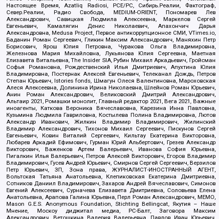
Настоящее Время, Azatliq Radiosi, PCE/PC, Сибирь.Реалии, Фактограф,
Север.Реалии, Радио Свобода, MEDIUM-ORIENT, Пономарев Лев
Александрович, Савицкая Людмила Алексеевна, Маркелов Сергей
Евгеньевич, Камалягин Денис Николаевич, Апахончич Дарья
Александровна, Medusa Project, Первое антикоррупционное СМИ, VTimes.io,
Баданин Роман Сергеевич, Гликин Максим Александрович, Маняхин Петр
Борисович, Ярош Юлия Петровна, Чуракова Ольга Владимировна,
Железнова Мария Михайловна, Лукьянова Юлия Сергеевна, Маетная
Елизавета Витальевна, The Insider SIA, Рубин Михаил Аркадьевич, Гройсман
Софья Романовна, Рождественский Илья Дмитриевич, Апухтина Юлия
Владимировна, Постернак Алексей Евгеньевич, Телеканал Дождь, Петров
Степан Юрьевич, Istories fonds, Шмагун Олеся Валентиновна, Мароховская
Алеся Алексеевна, Долинина Ирина Николаевна, Шлейнов Роман Юрьевич,
Анин Роман Александрович, Великовский Дмитрий Александрович,
Альтаир 2021, Ромашки монолит, Главный редактор 2021, Вега 2021, Важные
иноагенты, Каткова Вероника Вячеславовна, Карезина Инна Павловна,
Кузьмина Людмила Гавриловна, Костылева Полина Владимировна, Лютов
Александр Иванович, Жилкин Владимир Владимирович, Жилинский
Владимир Александрович, Тихонов Михаил Сергеевич, Пискунов Сергей
Евгеньевич, Ковин Виталий Сергеевич, Кильтау Екатерина Викторовна,
Любарев Аркадий Ефимович, Гурман Юрий Альбертович, Грезев Александр
Викторович, Важенков Артем Валерьевич, Иванова София Юрьевна,
Пигалкин Илья Валерьевич, Петров Алексей Викторович, Егоров Владимир
Владимирович, Гусев Андрей Юрьевич, Смирнов Сергей Сергеевич, Верзилов
Петр Юрьевич, ЗП, Зона права, ЖУРНАЛИСТ-ИНОСТРАННЫЙ АГЕНТ,
Вольтская Татьяна Анатольевна, Клепиковская Екатерина Дмитриевна,
Сотников Даниил Владимирович, Захаров Андрей Вячеславович, Симонов
Евгений Алексеевич, Сурначева Елизавета Дмитриевна, Соловьева Елена
Анатольевна, Арапова Галина Юрьевна, Перл Роман Александрович, МЕМО,
Mason G.E.S. Anonymous Foundation, Stichting Bellingcat, Якутия – Наше
Мнение, Москоу диджитал медиа, РС-Балт, Заговора Максим
Александрович, Ветошкина Валерия Валерьевна, Павлов Иван Юрьевич,