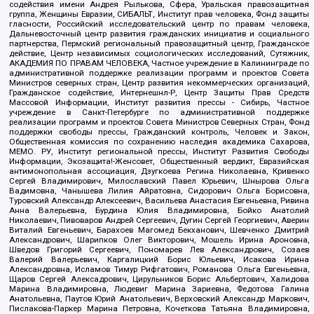
содействия имени Андрея Рылькова, Сфера, Уральская правозащитная
группа, Женщины Евразии, СИБАЛЬТ, Институт прав человека, Фонд защиты
гласности, Российский исследовательский центр по правам человека,
Дальневосточный центр развития гражданских инициатив и социального
партнерства, Пермский региональный правозащитный центр, Гражданское
действие, Центр независимых социологических исследований, Сутяжник,
АКАДЕМИЯ ПО ПРАВАМ ЧЕЛОВЕКА, Частное учреждение в Калининграде по
административной поддержке реализации программ и проектов Совета
Министров северных стран, Центр развития некоммерческих организаций,
Гражданское содействие, Интернешнл-Р, Центр Защиты Прав Средств
Массовой Информации, Институт развития прессы - Сибирь, Частное
учреждение в Санкт-Петербурге по административной поддержке
реализации программ и проектов Совета Министров Северных Стран, Фонд
поддержки свободы прессы, Гражданский контроль, Человек и Закон,
Общественная комиссия по сохранению наследия академика Сахарова,
МЕМО. РУ, Институт региональной прессы, Институт Развития Свободы
Информации, Экозащита!-Женсовет, Общественный вердикт, Евразийская
антимонопольная ассоциация, Дзугкоева Регина Николаевна, Кривенко
Сергей Владимирович, Милославский Павел Юрьевич, Шнырова Ольга
Вадимовна, Чанышева Лилия Айратовна, Сидорович Ольга Борисовна,
Туровский Александр Алексеевич, Васильева Анастасия Евгеньевна, Ривина
Анна Валерьевна, Бурдина Юлия Владимировна, Бойко Анатолий
Николаевич, Пивоваров Андрей Сергеевич, Дугин Сергей Георгиевич, Аверин
Виталий Евгеньевич, Барахоев Магомед Бекханович, Шевченко Дмитрий
Александрович, Шарипков Олег Викторович, Мошель Ирина Ароновна,
Шведов Григорий Сергеевич, Пономарев Лев Александрович, Созаев
Валерий Валерьевич, Каргалицкий Борис Юльевич, Исакова Ирина
Александровна, Исламов Тимур Рифгатович, Романова Ольга Евгеньевна,
Щаров Сергей Алексадрович, Цирульников Борис Альбертович, Халидова
Марина Владимировна, Людевиг Марина Зариевна, Федотова Галина
Анатольевна, Паутов Юрий Анатольевич, Верховский Александр Маркович,
Пислакова-Паркер Марина Петровна, Кочеткова Татьяна Владимировна,