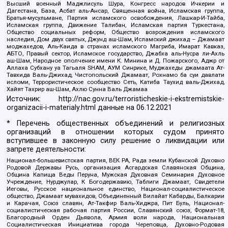
Высший военный Маджлисуль Шура, Конгресс народов Ичкерии и
Дагестана, База, Асбат аль-Ансар, Священная война, Исламская группа,
Братья-мусульмане, Партия исламского освобождения, Лашкар-И-Тайба,
Исламская группа, Движение Талибан, Исламская партия Туркестана,
Общество социальных реформ, Общество возрождения исламского
наследия, Дом двух святых, Джунд аш-Шам, Исламский джихад – Джамаат
моджахедов, Аль-Каида в странах исламского Магриба, Имарат Кавказ,
АБТО, Правый сектор, Исламское государство, Джабха аль-Нусра ли-Ахль
аш-Шам, Народное ополчение имени К. Минина и Д. Пожарского, Аджр от
Аллаха Субхану уа Тагьаля SHAM, АУМ Синрике, Муджахеды джамаата Ат-
Тавхида Валь-Джихад, Чистопольский Джамаат, Рохнамо ба суи давлати
исломи, Террористическое сообщество Сеть, Катиба Таухид валь-Джихад,
Хайят Тахрир аш-Шам, Ахлю Сунна Валь Джамаа
Источник:
http://nac.gov.ru/terroristicheskie-i-ekstremistskie-
organizacii-i-materialy.html
данные на
06.12.2021
* Перечень общественных объединений и религиозных
организаций в отношении которых судом принято
вступившее в законную силу решение о ликвидации или
запрете деятельности:
Национал-большевистская партия, ВЕК РА, Рада земли Кубанской Духовно
Родовой Державы Русь, организация Асгардская Славянская Община,
Община Капища Веды Перуна, Мужская Духовная Семинария Духовное
Учреждение, Нурджулар, К Богодержавию, Таблиги Джамаат, Свидетели
Иеговы, Русское национальное единство, Национал-социалистическое
общество, Джамаат мувахидов, Объединенный Вилайат Кабарды, Балкарии
и Карачая, Союз славян, Ат-Такфир Валь-Хиджра, Пит Буль, Национал-
социалистическая рабочая партия России, Славянский союз, Формат-18,
Благородный Орден Дьявола, Армия воли народа, Национальная
Социалистическая Инициатива города Череповца, Духовно-Родовая