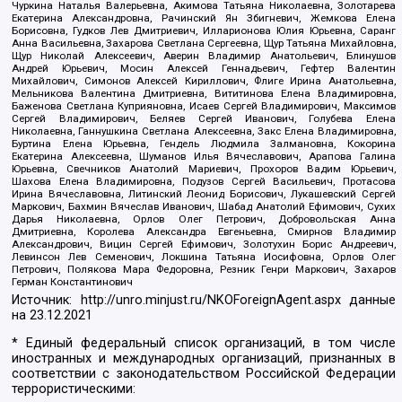
Чуркина Наталья Валерьевна, Акимова Татьяна Николаевна, Золотарева
Екатерина Александровна, Рачинский Ян Збигневич, Жемкова Елена
Борисовна, Гудков Лев Дмитриевич, Илларионова Юлия Юрьевна, Саранг
Анна Васильевна, Захарова Светлана Сергеевна, Щур Татьяна Михайловна,
Щур Николай Алексеевич, Аверин Владимир Анатольевич, Блинушов
Андрей Юрьевич, Мосин Алексей Геннадьевич, Гефтер Валентин
Михайлович, Симонов Алексей Кириллович, Флиге Ирина Анатольевна,
Мельникова Валентина Дмитриевна, Вититинова Елена Владимировна,
Баженова Светлана Куприяновна, Исаев Сергей Владимирович, Максимов
Сергей Владимирович, Беляев Сергей Иванович, Голубева Елена
Николаевна, Ганнушкина Светлана Алексеевна, Закс Елена Владимировна,
Буртина Елена Юрьевна, Гендель Людмила Залмановна, Кокорина
Екатерина Алексеевна, Шуманов Илья Вячеславович, Арапова Галина
Юрьевна, Свечников Анатолий Мариевич, Прохоров Вадим Юрьевич,
Шахова Елена Владимировна, Подузов Сергей Васильевич, Протасова
Ирина Вячеславовна, Литинский Леонид Борисович, Лукашевский Сергей
Маркович, Бахмин Вячеслав Иванович, Шабад Анатолий Ефимович, Сухих
Дарья Николаевна, Орлов Олег Петрович, Добровольская Анна
Дмитриевна, Королева Александра Евгеньевна, Смирнов Владимир
Александрович, Вицин Сергей Ефимович, Золотухин Борис Андреевич,
Левинсон Лев Семенович, Локшина Татьяна Иосифовна, Орлов Олег
Петрович, Полякова Мара Федоровна, Резник Генри Маркович, Захаров
Герман Константинович
Источник:
http://unro.minjust.ru/NKOForeignAgent.aspx
данные
на
23.12.2021
* Единый федеральный список организаций, в том числе
иностранных и международных организаций, признанных в
соответствии с законодательством Российской Федерации
террористическими: