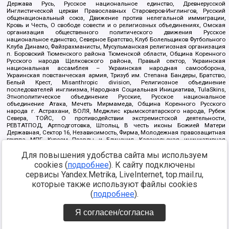
Держава Русь, Русское национальное единство, Древнерусской
Инглистической церкви Православных Староверов-Инглингов, Русский
общенациональный союз, Движение против нелегальной иммиграции,
Кровь и Честь, О свободе совести и о религиозных объединениях, Омская
организация общественного политического движения Русское
национальное единство, Северное Братство, Клуб Болельщиков Футбольного
Клуба Динамо, Файзрахманисты, Мусульманская религиозная организация
п. Боровский Тюменского района Тюменской области, Община Коренного
Русского народа Щелковского района, Правый сектор, Украинская
национальная ассамблея – Украинская народная самооборона,
Украинская повстанческая армия, Тризуб им. Степана Бандеры, Братство,
Белый Крест, Misanthropic division, Религиозное объединение
последователей инглиизма, Народная Социальная Инициатива, TulaSkins,
Этнополитическое объединение Русские, Русское национальное
объединение Атака, Мечеть Мирмамеда, Община Коренного Русского
народа г. Астрахани, ВОЛЯ, Меджлис крымскотатарского народа, Рубеж
Севера, ТОЙС, О противодействии экстремистской деятельности,
РЕВТАТПОД, Артподготовка, Штольц, В честь иконы Божией Матери
Державная, Сектор 16, Независимость, Фирма, Молодежная правозащитная
группа МПГ, Курсом Правды и Единения, Каракольская инициативная
группа, Автоград Крю, Союз Славянских Сил Руси, Алля-Аят,
Для повышения удобства сайта мы используем
Благотворительный пансионат Ак Умут, Русская республика Русь,
Арестантское уголовное единство, Башкорт, Нация и свобода, W.H.С., Фалунь
cookies (
подробнее
). К сайту подключены
Дафа, Иртыш Ultras, Русский Патриотический клуб-Новокузнецк/РПК,
сервисы Yandex.Metrika, LiveInternet, top.mail.ru,
Сибирский державный союз, Фонд борьбы с коррупцией, Фонд защиты прав
граждан, Штабы Навального, Совет граждан СССР Прикубанского округа г.
которые также используют файлы cookies
Краснодара
(
подробнее
).
Источник:
https://minjust.gov.ru/ru/documents/7822/
данные на
08.12.2021
Я согласен/согласна