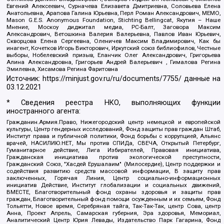
Евгений Алексеевич, Сурначева Елизавета Дмитриевна, Соловьева Елена
Анатольевна, Арапова Галина Юрьевна, Перл Роман Александрович, МЕМО,
Mason G.E.S. Anonymous Foundation, Stichting Bellingcat, Якутия – Наше
Мнение, Москоу диджитал медиа, РС-Балт, Заговора Максим
Александрович, Ветошкина Валерия Валерьевна, Павлов Иван Юрьевич,
Скворцова Елена Сергеевна, Оленичев Максим Владимирович, Как бы
инагент, Кочетков Игорь Викторович, Иркутский союз библиофилов, Честные
выборы, Нобелевский призыв, Еланчик Олег Александрович, Григорьева
Алина Александровна, Григорьев Андрей Валерьевич , Гималова Регина
Эмилевна, Хисамова Регина Фаритовна
Источник:
https://minjust.gov.ru/ru/documents/7755/
данные на
03.12.2021
* Сведения реестра НКО, выполняющих функции
иностранного агента:
Гражданин.Армия.Право, Нижегородский центр немецкой и европейской
культуры, Центр гендерных исследований, Фонд защиты прав граждан Штаб,
Институт права и публичной политики, Фонд борьбы с коррупцией, Альянс
врачей, НАСИЛИЮ.НЕТ, Мы против СПИДа, СВЕЧА, Открытый Петербург,
Гуманитарное действие, Лига Избирателей, Правовая инициатива,
Гражданская инициатива против экологической преступности,
Гражданский Союз, "Хасдей Ерушалаим" (Милосердие), Центр поддержки и
содействия развитию средств массовой информации, В защиту прав
заключенных, Горячая Линия, Центр социально-информационных
инициатив Действие, Институт глобализации и социальных движений,
ВМЕСТЕ, Благотворительный фонд охраны здоровья и защиты прав
граждан, Благотворительный фонд помощи осужденным и их семьям, Фонд
Тольятти, Новое время, Серебряная тайга, Так-Так-Так, центр Сова, центр
Анна, Проект Апрель, Самарская губерния, Эра здоровья, Мемориал,
Аналитический Центр Юрия Левады, Издательство Парк Гагарина, Фонд