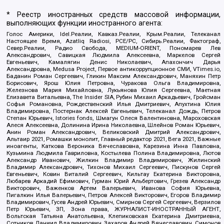
* Реестр иностранных средств массовой информации,
выполняющих функции иностранного агента:
Голос Америки, Idel.Реалии, Кавказ.Реалии, Крым.Реалии, Телеканал
Настоящее Время, Azatliq Radiosi, PCE/PC, Сибирь.Реалии, Фактограф,
Север.Реалии, Радио Свобода, MEDIUM-ORIENT, Пономарев Лев
Александрович, Савицкая Людмила Алексеевна, Маркелов Сергей
Евгеньевич, Камалягин Денис Николаевич, Апахончич Дарья
Александровна, Medusa Project, Первое антикоррупционное СМИ, VTimes.io,
Баданин Роман Сергеевич, Гликин Максим Александрович, Маняхин Петр
Борисович, Ярош Юлия Петровна, Чуракова Ольга Владимировна,
Железнова Мария Михайловна, Лукьянова Юлия Сергеевна, Маетная
Елизавета Витальевна, The Insider SIA, Рубин Михаил Аркадьевич, Гройсман
Софья Романовна, Рождественский Илья Дмитриевич, Апухтина Юлия
Владимировна, Постернак Алексей Евгеньевич, Телеканал Дождь, Петров
Степан Юрьевич, Istories fonds, Шмагун Олеся Валентиновна, Мароховская
Алеся Алексеевна, Долинина Ирина Николаевна, Шлейнов Роман Юрьевич,
Анин Роман Александрович, Великовский Дмитрий Александрович,
Альтаир 2021, Ромашки монолит, Главный редактор 2021, Вега 2021, Важные
иноагенты, Каткова Вероника Вячеславовна, Карезина Инна Павловна,
Кузьмина Людмила Гавриловна, Костылева Полина Владимировна, Лютов
Александр Иванович, Жилкин Владимир Владимирович, Жилинский
Владимир Александрович, Тихонов Михаил Сергеевич, Пискунов Сергей
Евгеньевич, Ковин Виталий Сергеевич, Кильтау Екатерина Викторовна,
Любарев Аркадий Ефимович, Гурман Юрий Альбертович, Грезев Александр
Викторович, Важенков Артем Валерьевич, Иванова София Юрьевна,
Пигалкин Илья Валерьевич, Петров Алексей Викторович, Егоров Владимир
Владимирович, Гусев Андрей Юрьевич, Смирнов Сергей Сергеевич, Верзилов
Петр Юрьевич, ЗП, Зона права, ЖУРНАЛИСТ-ИНОСТРАННЫЙ АГЕНТ,
Вольтская Татьяна Анатольевна, Клепиковская Екатерина Дмитриевна,
Сотников Даниил Владимирович, Захаров Андрей Вячеславович, Симонов