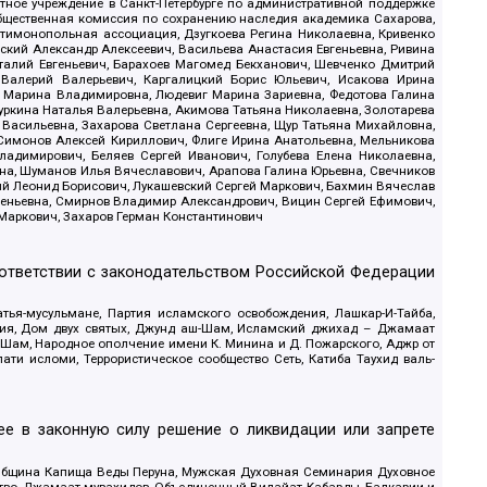
стное учреждение в Санкт-Петербурге по административной поддержке
Общественная комиссия по сохранению наследия академика Сахарова,
нтимонопольная ассоциация, Дзугкоева Регина Николаевна, Кривенко
кий Александр Алексеевич, Васильева Анастасия Евгеньевна, Ривина
италий Евгеньевич, Барахоев Магомед Бекханович, Шевченко Дмитрий
 Валерий Валерьевич, Каргалицкий Борис Юльевич, Исакова Ирина
ва Марина Владимировна, Людевиг Марина Зариевна, Федотова Галина
уркина Наталья Валерьевна, Акимова Татьяна Николаевна, Золотарева
 Васильевна, Захарова Светлана Сергеевна, Щур Татьяна Михайловна,
 Симонов Алексей Кириллович, Флиге Ирина Анатольевна, Мельникова
адимирович, Беляев Сергей Иванович, Голубева Елена Николаевна,
вна, Шуманов Илья Вячеславович, Арапова Галина Юрьевна, Свечников
ий Леонид Борисович, Лукашевский Сергей Маркович, Бахмин Вячеслав
геньевна, Смирнов Владимир Александрович, Вицин Сергей Ефимович,
 Маркович, Захаров Герман Константинович
оответствии с законодательством Российской Федерации
тья-мусульмане, Партия исламского освобождения, Лашкар-И-Тайба,
дия, Дом двух святых, Джунд аш-Шам, Исламский джихад – Джамаат
ш-Шам, Народное ополчение имени К. Минина и Д. Пожарского, Аджр от
и исломи, Террористическое сообщество Сеть, Катиба Таухид валь-
е в законную силу решение о ликвидации или запрете
 Община Капища Веды Перуна, Мужская Духовная Семинария Духовное
ство, Джамаат мувахидов, Объединенный Вилайат Кабарды, Балкарии и