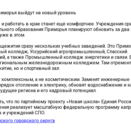
иморья выйдут на новый уровень
ь и работать в крае станет ещё комфортнее. Учреждения ср
ьного образования Приморья планируют обновить за два 
 уже в этом.
бщежития сразу нескольких учебных заведений. Это Прим
ный колледж, Уссурийский агропромышленный, Спасский
ий, а также Промышленный колледж энергетики и связи. В
региональным железнодорожным колледжем. Там отремон
итие, но и спортивный зал.
 комплексным, а не косметическим. Заменят инженерные 
орядок отопление и электрику, обновят водоснабжение и 
будущее региона и его кадровый потенциал.
ть, что по партийному проекту «Новая школа» Единая Росси
ния реализует масштабную федеральную программу капр
в и учреждений СПО.
ского городского округа