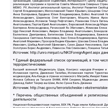
организаций, Гражданское содействие, Интернешнл-Р, Центр Защиты
реализации программ и проектов Совета Министров Северных Стран
МЕМО. РУ, Институт региональной прессы, Институт Развития Своб
Сергей Владимирович, Милославский Павел Юрьевич, Шнырова Ольга
Анна Валерьевна, Бурдина Юлия Владимировна, Бойко Анатолий Ник
Александрович, Шарипков Олег Викторович, Мошель Ирина Ароно
Александровна, Исламов Тимур Рифгатович, Романова Ольга Евгень
Анатольевна, Паутов Юрий Анатольевич, Верховский Александр Марк
Екатерина Александровна, Рачинский Ян Збигневич, Жемкова Елена 
Щур Николай Алексеевич, Аверин Владимир Анатольевич, Блинушов 
Валентина Дмитриевна, Вититинова Елена Владимировна, Баженов
Ганнушкина Светлана Алексеевна, Закс Елена Владимировна, Буртин
Анатолий Мариевич, Прохоров Вадим Юрьевич, Шахова Елена Владими
Иванович, Шабад Анатолий Ефимович, Сухих Дарья Николаевна, Орл
Золотухин Борис Андреевич, Левинсон Лев Семенович, Локшина Тать
Источник:
http://unro.minjust.ru/NKOForeignAgent.aspx
дан
* Единый федеральный список организаций, в том чис
террористическими:
Высший военный Маджлисуль Шура, Конгресс народов Ичкерии и Да
Исламская группа, Движение Талибан, Исламская партия Туркест
моджахедов, Аль-Каида в странах исламского Магриба, Имарат Кавка
Аллаха Субхану уа Тагьаля SHAM, АУМ Синрике, Муджахеды джамаа
Джихад, Хайят Тахрир аш-Шам, Ахлю Сунна Валь Джамаа
Источник:
http://nac.gov.ru/terroristicheskie-i-ekstremistskie
* Перечень общественных объединений и религиозных
деятельности:
Национал-большевистская партия, ВЕК РА, Рада земли Кубанской 
Учреждение, Нурджулар, К Богодержавию, Таблиги Джамаат, Свидете