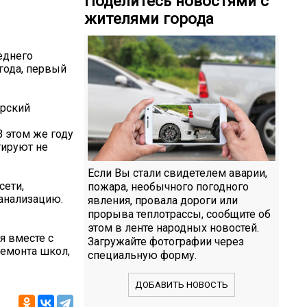
Поделитесь новостями с
жителями города
еднего
года, первый
орский
 этом же году
тируют не
Если Вы стали свидетелем аварии,
сети,
пожара, необычного погодного
канализацию.
явления, провала дороги или
прорыва теплотрассы, сообщите об
этом в ленте народных новостей.
я вместе с
Загружайте фотографии через
емонта школ,
специальную форму.
ДОБАВИТЬ НОВОСТЬ