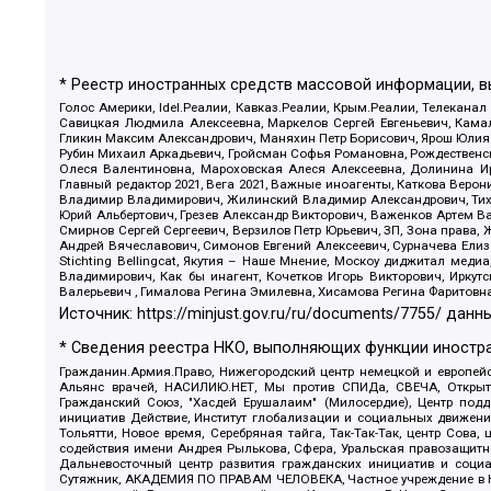
* Реестр иностранных средств массовой информации, 
Голос Америки, Idel.Реалии, Кавказ.Реалии, Крым.Реалии, Телеканал
Савицкая Людмила Алексеевна, Маркелов Сергей Евгеньевич, Камал
Гликин Максим Александрович, Маняхин Петр Борисович, Ярош Юлия П
Рубин Михаил Аркадьевич, Гройсман Софья Романовна, Рождественски
Олеся Валентиновна, Мароховская Алеся Алексеевна, Долинина И
Главный редактор 2021, Вега 2021, Важные иноагенты, Каткова Вер
Владимир Владимирович, Жилинский Владимир Александрович, Тихон
Юрий Альбертович, Грезев Александр Викторович, Важенков Артем В
Смирнов Сергей Сергеевич, Верзилов Петр Юрьевич, ЗП, Зона прав
Андрей Вячеславович, Симонов Евгений Алексеевич, Сурначева Елиз
Stichting Bellingcat, Якутия – Наше Мнение, Москоу диджитал мед
Владимирович, Как бы инагент, Кочетков Игорь Викторович, Иркут
Валерьевич , Гималова Регина Эмилевна, Хисамова Регина Фаритовн
Источник:
https://minjust.gov.ru/ru/documents/7755/
данны
* Сведения реестра НКО, выполняющих функции иностра
Гражданин.Армия.Право, Нижегородский центр немецкой и европейск
Альянс врачей, НАСИЛИЮ.НЕТ, Мы против СПИДа, СВЕЧА, Открытый
Гражданский Союз, "Хасдей Ерушалаим" (Милосердие), Центр под
инициатив Действие, Институт глобализации и социальных движен
Тольятти, Новое время, Серебряная тайга, Так-Так-Так, центр Сова
содействия имени Андрея Рылькова, Сфера, Уральская правозащитна
Дальневосточный центр развития гражданских инициатив и социа
Сутяжник, АКАДЕМИЯ ПО ПРАВАМ ЧЕЛОВЕКА, Частное учреждение в Ка