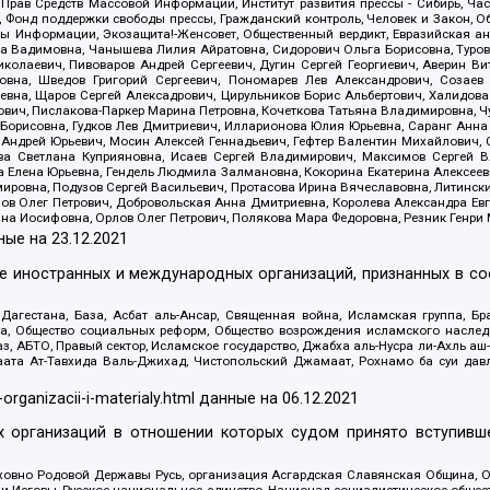
 Прав Средств Массовой Информации, Институт развития прессы - Сибирь, Ча
, Фонд поддержки свободы прессы, Гражданский контроль, Человек и Закон, 
оды Информации, Экозащита!-Женсовет, Общественный вердикт, Евразийская а
 Вадимовна, Чанышева Лилия Айратовна, Сидорович Ольга Борисовна, Туровс
олаевич, Пивоваров Андрей Сергеевич, Дугин Сергей Георгиевич, Аверин В
вна, Шведов Григорий Сергеевич, Пономарев Лев Александрович, Созаев
евна, Щаров Сергей Алексадрович, Цирульников Борис Альбертович, Халидо
ович, Пислакова-Паркер Марина Петровна, Кочеткова Татьяна Владимировна, Ч
Борисовна, Гудков Лев Дмитриевич, Илларионова Юлия Юрьевна, Саранг Анна
Андрей Юрьевич, Мосин Алексей Геннадьевич, Гефтер Валентин Михайлович,
а Светлана Куприяновна, Исаев Сергей Владимирович, Максимов Сергей Вл
а Елена Юрьевна, Гендель Людмила Залмановна, Кокорина Екатерина Алексее
ровна, Подузов Сергей Васильевич, Протасова Ирина Вячеславовна, Литинск
ов Олег Петрович, Добровольская Анна Дмитриевна, Королева Александра Ев
яна Иосифовна, Орлов Олег Петрович, Полякова Мара Федоровна, Резник Генри
ные на
23.12.2021
ле иностранных и международных организаций, признанных в с
гестана, База, Асбат аль-Ансар, Священная война, Исламская группа, Бра
ана, Общество социальных реформ, Общество возрождения исламского насле
з, АБТО, Правый сектор, Исламское государство, Джабха аль-Нусра ли-Ахль а
та Ат-Тавхида Валь-Джихад, Чистопольский Джамаат, Рохнамо ба суи давлат
-organizacii-i-materialy.html
данные на
06.12.2021
 организаций в отношении которых судом принято вступивше
Духовно Родовой Державы Русь, организация Асгардская Славянская Община,
ли Иеговы, Русское национальное единство, Национал-социалистическое обще