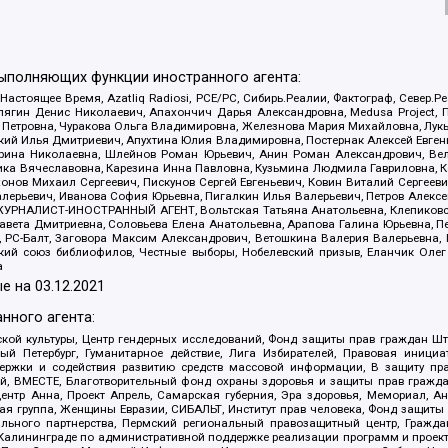
выполняющих функции иностранного агента:
 Настоящее Время, Azatliq Radiosi, PCE/PC, Сибирь.Реалии, Фактограф, Север
ягин Денис Николаевич, Апахончич Дарья Александровна, Medusa Project, П
етровна, Чуракова Ольга Владимировна, Железнова Мария Михайловна, Лукьян
й Илья Дмитриевич, Апухтина Юлия Владимировна, Постернак Алексей Евгеньев
рина Николаевна, Шлейнов Роман Юрьевич, Анин Роман Александрович, Вел
оника Вячеславовна, Карезина Инна Павловна, Кузьмина Людмила Гавриловна
ов Михаил Сергеевич, Пискунов Сергей Евгеньевич, Ковин Виталий Сергеевич
алерьевич, Иванова София Юрьевна, Пигалкин Илья Валерьевич, Петров Алексе
а, ЖУРНАЛИСТ-ИНОСТРАННЫЙ АГЕНТ, Вольтская Татьяна Анатольевна, Клепиков
авета Дмитриевна, Соловьева Елена Анатольевна, Арапова Галина Юрьевна, П
иа, РС-Балт, Заговора Максим Александрович, Ветошкина Валерия Валерьевна
ский союз библиофилов, Честные выборы, Нобелевский призыв, Еланчик Олег
а
е на
03.12.2021
нного агента:
ой культуры, Центр гендерных исследований, Фонд защиты прав граждан Шта
 Петербург, Гуманитарное действие, Лига Избирателей, Правовая инициат
держки и содействия развитию средств массовой информации, В защиту п
ий, ВМЕСТЕ, Благотворительный фонд охраны здоровья и защиты прав граж
, центр Анна, Проект Апрель, Самарская губерния, Эра здоровья, Мемориал,
я группа, Женщины Евразии, СИБАЛЬТ, Институт прав человека, Фонд защиты 
льного партнерства, Пермский региональный правозащитный центр, Граждан
лининграде по административной поддержке реализации программ и проекто