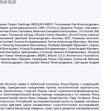
.Реалии, Радио Свобода, MEDIUM-ORIENT, Пономарев Лев Александрович,
ервое антикоррупционное СМИ, VTimes.io, Баданин Роман Сергеевич,
ова Юлия Сергеевна, Маетная Елизавета Витальевна, The Insider SIA,
ич, Телеканал Дождь, Петров Степан Юрьевич, Istories fonds, Шмагун
иковский Дмитрий Александрович, Альтаир 2021, Ромашки монолит,
, Костылева Полина Владимировна, Лютов Александр Иванович, Жилкин
, Кильтау Екатерина Викторовна, Любарев Аркадий Ефимович, Гурман
й Викторович, Егоров Владимир Владимирович, Гусев Андрей Юрьевич,
ская Екатерина Дмитриевна, Сотников Даниил Владимирович, Захаров
ерл Роман Александрович, МЕМО, Mason G.E.S. Anonymous Foundation,
, Павлов Иван Юрьевич, Скворцова Елена Сергеевна, Оленичев Максим
 Александрович, Григорьева Алина Александровна, Григорьев Андрей
б, Институт права и публичной политики, Фонд борьбы с коррупцией,
ива, Гражданская инициатива против экологической преступности,
рав заключенных, Горячая Линия, Центр социально-информационных
дан, Благотворительный фонд помощи осужденным и их семьям, Фонд
 Аналитический Центр Юрия Левады, Издательство Парк Гагарина, Фонд
гласности, Российский исследовательский центр по правам человека,
ское действие, Центр независимых социологических исследований,
в Совета Министров северных стран, Центр развития некоммерческих