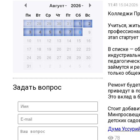
Август
2026
11:41
15.04.2026
Колледжи Пр
Пн
Вт
Ср
Чт
Пт
Сб
Вс
27
28
29
30
31
1
2
Учиться, жит
профессионал
3
4
5
6
7
8
9
этап стартует
10
11
12
13
14
15
16
В списке — о
17
18
19
20
21
22
23
индустриаль
24
25
26
27
28
29
30
педагогическ
31
1
2
3
4
5
6
займутся и 
только общеж
Ремонт будет
Задать вопрос
приведут в п
Это вклад в 
Стоит добави
Минпросвеще
детских садо
Дума Уссурий
78