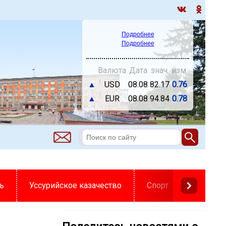
Подробнее
Подробнее
Валюта
Дата
знач.
изм.
▲
USD
08.08
82.17
0.76
▲
EUR
08.08
94.84
0.78
ь
Уссурийское казачество
Спорт