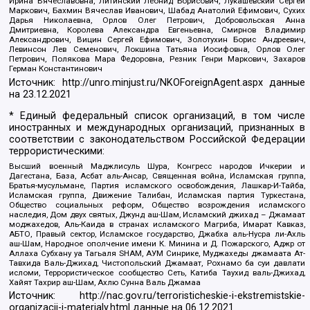
Ирина Вячеславовна, Литинский Леонид Борисович, Лукашевский Сергей
Маркович, Бахмин Вячеслав Иванович, Шабад Анатолий Ефимович, Сухих
Дарья Николаевна, Орлов Олег Петрович, Добровольская Анна
Дмитриевна, Королева Александра Евгеньевна, Смирнов Владимир
Александрович, Вицин Сергей Ефимович, Золотухин Борис Андреевич,
Левинсон Лев Семенович, Локшина Татьяна Иосифовна, Орлов Олег
Петрович, Полякова Мара Федоровна, Резник Генри Маркович, Захаров
Герман Константинович
Источник:
http://unro.minjust.ru/NKOForeignAgent.aspx
данные
на
23.12.2021
* Единый федеральный список организаций, в том числе
иностранных и международных организаций, признанных в
соответствии с законодательством Российской Федерации
террористическими:
Высший военный Маджлисуль Шура, Конгресс народов Ичкерии и
Дагестана, База, Асбат аль-Ансар, Священная война, Исламская группа,
Братья-мусульмане, Партия исламского освобождения, Лашкар-И-Тайба,
Исламская группа, Движение Талибан, Исламская партия Туркестана,
Общество социальных реформ, Общество возрождения исламского
наследия, Дом двух святых, Джунд аш-Шам, Исламский джихад – Джамаат
моджахедов, Аль-Каида в странах исламского Магриба, Имарат Кавказ,
АБТО, Правый сектор, Исламское государство, Джабха аль-Нусра ли-Ахль
аш-Шам, Народное ополчение имени К. Минина и Д. Пожарского, Аджр от
Аллаха Субхану уа Тагьаля SHAM, АУМ Синрике, Муджахеды джамаата Ат-
Тавхида Валь-Джихад, Чистопольский Джамаат, Рохнамо ба суи давлати
исломи, Террористическое сообщество Сеть, Катиба Таухид валь-Джихад,
Хайят Тахрир аш-Шам, Ахлю Сунна Валь Джамаа
Источник:
http://nac.gov.ru/terroristicheskie-i-ekstremistskie-
organizacii-i-materialy.html
данные на
06.12.2021