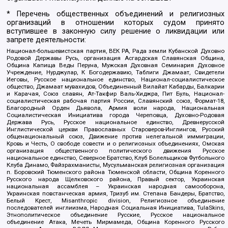
* Перечень общественных объединений и религиозных
организаций в отношении которых судом принято
вступившее в законную силу решение о ликвидации или
запрете деятельности:
Национал-большевистская партия, ВЕК РА, Рада земли Кубанской Духовно
Родовой Державы Русь, организация Асгардская Славянская Община,
Община Капища Веды Перуна, Мужская Духовная Семинария Духовное
Учреждение, Нурджулар, К Богодержавию, Таблиги Джамаат, Свидетели
Иеговы, Русское национальное единство, Национал-социалистическое
общество, Джамаат мувахидов, Объединенный Вилайат Кабарды, Балкарии
и Карачая, Союз славян, Ат-Такфир Валь-Хиджра, Пит Буль, Национал-
социалистическая рабочая партия России, Славянский союз, Формат-18,
Благородный Орден Дьявола, Армия воли народа, Национальная
Социалистическая Инициатива города Череповца, Духовно-Родовая
Держава Русь, Русское национальное единство, Древнерусской
Инглистической церкви Православных Староверов-Инглингов, Русский
общенациональный союз, Движение против нелегальной иммиграции,
Кровь и Честь, О свободе совести и о религиозных объединениях, Омская
организация общественного политического движения Русское
национальное единство, Северное Братство, Клуб Болельщиков Футбольного
Клуба Динамо, Файзрахманисты, Мусульманская религиозная организация
п. Боровский Тюменского района Тюменской области, Община Коренного
Русского народа Щелковского района, Правый сектор, Украинская
национальная ассамблея – Украинская народная самооборона,
Украинская повстанческая армия, Тризуб им. Степана Бандеры, Братство,
Белый Крест, Misanthropic division, Религиозное объединение
последователей инглиизма, Народная Социальная Инициатива, TulaSkins,
Этнополитическое объединение Русские, Русское национальное
объединение Атака, Мечеть Мирмамеда, Община Коренного Русского