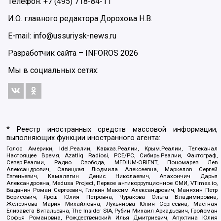
Телефон: +7 (495) 718-84-11
И.О. главного редактора Дорохова Н.В.
E-mail: info@ussuriysk-news.ru
Разработчик сайта –
INFOROS
2026
Мы в социальных сетях:
* Реестр иностранных средств массовой информации,
выполняющих функции иностранного агента:
Голос Америки, Idel.Реалии, Кавказ.Реалии, Крым.Реалии, Телеканал
Настоящее Время, Azatliq Radiosi, PCE/PC, Сибирь.Реалии, Фактограф,
Север.Реалии, Радио Свобода, MEDIUM-ORIENT, Пономарев Лев
Александрович, Савицкая Людмила Алексеевна, Маркелов Сергей
Евгеньевич, Камалягин Денис Николаевич, Апахончич Дарья
Александровна, Medusa Project, Первое антикоррупционное СМИ, VTimes.io,
Баданин Роман Сергеевич, Гликин Максим Александрович, Маняхин Петр
Борисович, Ярош Юлия Петровна, Чуракова Ольга Владимировна,
Железнова Мария Михайловна, Лукьянова Юлия Сергеевна, Маетная
Елизавета Витальевна, The Insider SIA, Рубин Михаил Аркадьевич, Гройсман
Софья Романовна, Рождественский Илья Дмитриевич, Апухтина Юлия