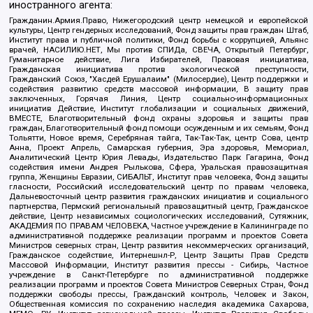
иностранного агента:
Гражданин.Армия.Право, Нижегородский центр немецкой и европейской
культуры, Центр гендерных исследований, Фонд защиты прав граждан Штаб,
Институт права и публичной политики, Фонд борьбы с коррупцией, Альянс
врачей, НАСИЛИЮ.НЕТ, Мы против СПИДа, СВЕЧА, Открытый Петербург,
Гуманитарное действие, Лига Избирателей, Правовая инициатива,
Гражданская инициатива против экологической преступности,
Гражданский Союз, "Хасдей Ерушалаим" (Милосердие), Центр поддержки и
содействия развитию средств массовой информации, В защиту прав
заключенных, Горячая Линия, Центр социально-информационных
инициатив Действие, Институт глобализации и социальных движений,
ВМЕСТЕ, Благотворительный фонд охраны здоровья и защиты прав
граждан, Благотворительный фонд помощи осужденным и их семьям, Фонд
Тольятти, Новое время, Серебряная тайга, Так-Так-Так, центр Сова, центр
Анна, Проект Апрель, Самарская губерния, Эра здоровья, Мемориал,
Аналитический Центр Юрия Левады, Издательство Парк Гагарина, Фонд
содействия имени Андрея Рылькова, Сфера, Уральская правозащитная
группа, Женщины Евразии, СИБАЛЬТ, Институт прав человека, Фонд защиты
гласности, Российский исследовательский центр по правам человека,
Дальневосточный центр развития гражданских инициатив и социального
партнерства, Пермский региональный правозащитный центр, Гражданское
действие, Центр независимых социологических исследований, Сутяжник,
АКАДЕМИЯ ПО ПРАВАМ ЧЕЛОВЕКА, Частное учреждение в Калининграде по
административной поддержке реализации программ и проектов Совета
Министров северных стран, Центр развития некоммерческих организаций,
Гражданское содействие, Интернешнл-Р, Центр Защиты Прав Средств
Массовой Информации, Институт развития прессы - Сибирь, Частное
учреждение в Санкт-Петербурге по административной поддержке
реализации программ и проектов Совета Министров Северных Стран, Фонд
поддержки свободы прессы, Гражданский контроль, Человек и Закон,
Общественная комиссия по сохранению наследия академика Сахарова,