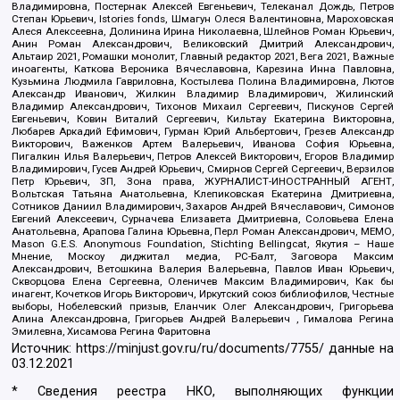
Владимировна, Постернак Алексей Евгеньевич, Телеканал Дождь, Петров
Степан Юрьевич, Istories fonds, Шмагун Олеся Валентиновна, Мароховская
Алеся Алексеевна, Долинина Ирина Николаевна, Шлейнов Роман Юрьевич,
Анин Роман Александрович, Великовский Дмитрий Александрович,
Альтаир 2021, Ромашки монолит, Главный редактор 2021, Вега 2021, Важные
иноагенты, Каткова Вероника Вячеславовна, Карезина Инна Павловна,
Кузьмина Людмила Гавриловна, Костылева Полина Владимировна, Лютов
Александр Иванович, Жилкин Владимир Владимирович, Жилинский
Владимир Александрович, Тихонов Михаил Сергеевич, Пискунов Сергей
Евгеньевич, Ковин Виталий Сергеевич, Кильтау Екатерина Викторовна,
Любарев Аркадий Ефимович, Гурман Юрий Альбертович, Грезев Александр
Викторович, Важенков Артем Валерьевич, Иванова София Юрьевна,
Пигалкин Илья Валерьевич, Петров Алексей Викторович, Егоров Владимир
Владимирович, Гусев Андрей Юрьевич, Смирнов Сергей Сергеевич, Верзилов
Петр Юрьевич, ЗП, Зона права, ЖУРНАЛИСТ-ИНОСТРАННЫЙ АГЕНТ,
Вольтская Татьяна Анатольевна, Клепиковская Екатерина Дмитриевна,
Сотников Даниил Владимирович, Захаров Андрей Вячеславович, Симонов
Евгений Алексеевич, Сурначева Елизавета Дмитриевна, Соловьева Елена
Анатольевна, Арапова Галина Юрьевна, Перл Роман Александрович, МЕМО,
Mason G.E.S. Anonymous Foundation, Stichting Bellingcat, Якутия – Наше
Мнение, Москоу диджитал медиа, РС-Балт, Заговора Максим
Александрович, Ветошкина Валерия Валерьевна, Павлов Иван Юрьевич,
Скворцова Елена Сергеевна, Оленичев Максим Владимирович, Как бы
инагент, Кочетков Игорь Викторович, Иркутский союз библиофилов, Честные
выборы, Нобелевский призыв, Еланчик Олег Александрович, Григорьева
Алина Александровна, Григорьев Андрей Валерьевич , Гималова Регина
Эмилевна, Хисамова Регина Фаритовна
Источник:
https://minjust.gov.ru/ru/documents/7755/
данные на
03.12.2021
* Сведения реестра НКО, выполняющих функции