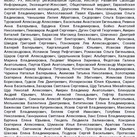
МЕМО. РУ, Институт региональной прессы, Институт Развития Свободы
Информации, Экозащита!-Женсовет, Общественный вердикт, Евразийская
антимонопольная ассоциация, Дзугкоева Регина Николаевна, Кривенко
Сергей Владимирович, Милославский Павел Юрьевич, Шнырова Ольга
Вадимовна, Чанышева Лилия Айратовна, Сидорович Ольга Борисовна,
Туровский Александр Алексеевич, Васильева Анастасия Евгеньевна, Ривина
Анна Валерьевна, Бурдина Юлия Владимировна, Бойко Анатолий
Николаевич, Пивоваров Андрей Сергеевич, Дугин Сергей Георгиевич, Аверин
Виталий Евгеньевич, Барахоев Магомед Бекханович, Шевченко Дмитрий
Александрович, Шарипков Олег Викторович, Мошель Ирина Ароновна,
Шведов Григорий Сергеевич, Пономарев Лев Александрович, Созаев
Валерий Валерьевич, Каргалицкий Борис Юльевич, Исакова Ирина
Александровна, Исламов Тимур Рифгатович, Романова Ольга Евгеньевна,
Щаров Сергей Алексадрович, Цирульников Борис Альбертович, Халидова
Марина Владимировна, Людевиг Марина Зариевна, Федотова Галина
Анатольевна, Паутов Юрий Анатольевич, Верховский Александр Маркович,
Пислакова-Паркер Марина Петровна, Кочеткова Татьяна Владимировна,
Чуркина Наталья Валерьевна, Акимова Татьяна Николаевна, Золотарева
Екатерина Александровна, Рачинский Ян Збигневич, Жемкова Елена
Борисовна, Гудков Лев Дмитриевич, Илларионова Юлия Юрьевна, Саранг
Анна Васильевна, Захарова Светлана Сергеевна, Щур Татьяна Михайловна,
Щур Николай Алексеевич, Аверин Владимир Анатольевич, Блинушов
Андрей Юрьевич, Мосин Алексей Геннадьевич, Гефтер Валентин
Михайлович, Симонов Алексей Кириллович, Флиге Ирина Анатольевна,
Мельникова Валентина Дмитриевна, Вититинова Елена Владимировна,
Баженова Светлана Куприяновна, Исаев Сергей Владимирович, Максимов
Сергей Владимирович, Беляев Сергей Иванович, Голубева Елена
Николаевна, Ганнушкина Светлана Алексеевна, Закс Елена Владимировна,
Буртина Елена Юрьевна, Гендель Людмила Залмановна, Кокорина
Екатерина Алексеевна, Шуманов Илья Вячеславович, Арапова Галина
Юрьевна, Свечников Анатолий Мариевич, Прохоров Вадим Юрьевич,
Шахова Елена Владимировна, Подузов Сергей Васильевич, Протасова