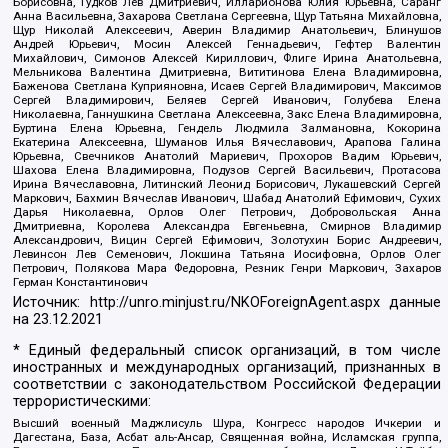
Борисовна, Гудков Лев Дмитриевич, Илларионова Юлия Юрьевна, Саранг
Анна Васильевна, Захарова Светлана Сергеевна, Щур Татьяна Михайловна,
Щур Николай Алексеевич, Аверин Владимир Анатольевич, Блинушов
Андрей Юрьевич, Мосин Алексей Геннадьевич, Гефтер Валентин
Михайлович, Симонов Алексей Кириллович, Флиге Ирина Анатольевна,
Мельникова Валентина Дмитриевна, Вититинова Елена Владимировна,
Баженова Светлана Куприяновна, Исаев Сергей Владимирович, Максимов
Сергей Владимирович, Беляев Сергей Иванович, Голубева Елена
Николаевна, Ганнушкина Светлана Алексеевна, Закс Елена Владимировна,
Буртина Елена Юрьевна, Гендель Людмила Залмановна, Кокорина
Екатерина Алексеевна, Шуманов Илья Вячеславович, Арапова Галина
Юрьевна, Свечников Анатолий Мариевич, Прохоров Вадим Юрьевич,
Шахова Елена Владимировна, Подузов Сергей Васильевич, Протасова
Ирина Вячеславовна, Литинский Леонид Борисович, Лукашевский Сергей
Маркович, Бахмин Вячеслав Иванович, Шабад Анатолий Ефимович, Сухих
Дарья Николаевна, Орлов Олег Петрович, Добровольская Анна
Дмитриевна, Королева Александра Евгеньевна, Смирнов Владимир
Александрович, Вицин Сергей Ефимович, Золотухин Борис Андреевич,
Левинсон Лев Семенович, Локшина Татьяна Иосифовна, Орлов Олег
Петрович, Полякова Мара Федоровна, Резник Генри Маркович, Захаров
Герман Константинович
Источник:
http://unro.minjust.ru/NKOForeignAgent.aspx
данные
на
23.12.2021
* Единый федеральный список организаций, в том числе
иностранных и международных организаций, признанных в
соответствии с законодательством Российской Федерации
террористическими:
Высший военный Маджлисуль Шура, Конгресс народов Ичкерии и
Дагестана, База, Асбат аль-Ансар, Священная война, Исламская группа,