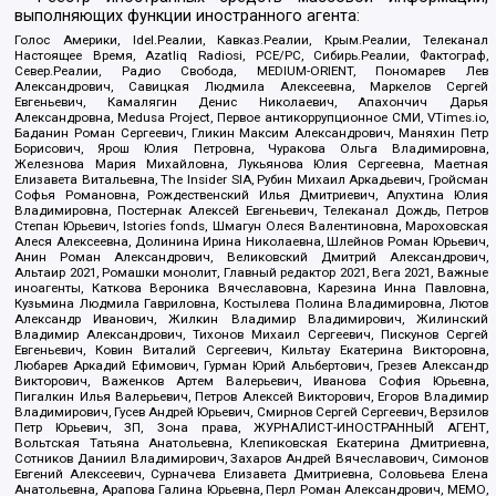
выполняющих функции иностранного агента:
Голос Америки, Idel.Реалии, Кавказ.Реалии, Крым.Реалии, Телеканал
Настоящее Время, Azatliq Radiosi, PCE/PC, Сибирь.Реалии, Фактограф,
Север.Реалии, Радио Свобода, MEDIUM-ORIENT, Пономарев Лев
Александрович, Савицкая Людмила Алексеевна, Маркелов Сергей
Евгеньевич, Камалягин Денис Николаевич, Апахончич Дарья
Александровна, Medusa Project, Первое антикоррупционное СМИ, VTimes.io,
Баданин Роман Сергеевич, Гликин Максим Александрович, Маняхин Петр
Борисович, Ярош Юлия Петровна, Чуракова Ольга Владимировна,
Железнова Мария Михайловна, Лукьянова Юлия Сергеевна, Маетная
Елизавета Витальевна, The Insider SIA, Рубин Михаил Аркадьевич, Гройсман
Софья Романовна, Рождественский Илья Дмитриевич, Апухтина Юлия
Владимировна, Постернак Алексей Евгеньевич, Телеканал Дождь, Петров
Степан Юрьевич, Istories fonds, Шмагун Олеся Валентиновна, Мароховская
Алеся Алексеевна, Долинина Ирина Николаевна, Шлейнов Роман Юрьевич,
Анин Роман Александрович, Великовский Дмитрий Александрович,
Альтаир 2021, Ромашки монолит, Главный редактор 2021, Вега 2021, Важные
иноагенты, Каткова Вероника Вячеславовна, Карезина Инна Павловна,
Кузьмина Людмила Гавриловна, Костылева Полина Владимировна, Лютов
Александр Иванович, Жилкин Владимир Владимирович, Жилинский
Владимир Александрович, Тихонов Михаил Сергеевич, Пискунов Сергей
Евгеньевич, Ковин Виталий Сергеевич, Кильтау Екатерина Викторовна,
Любарев Аркадий Ефимович, Гурман Юрий Альбертович, Грезев Александр
Викторович, Важенков Артем Валерьевич, Иванова София Юрьевна,
Пигалкин Илья Валерьевич, Петров Алексей Викторович, Егоров Владимир
Владимирович, Гусев Андрей Юрьевич, Смирнов Сергей Сергеевич, Верзилов
Петр Юрьевич, ЗП, Зона права, ЖУРНАЛИСТ-ИНОСТРАННЫЙ АГЕНТ,
Вольтская Татьяна Анатольевна, Клепиковская Екатерина Дмитриевна,
Сотников Даниил Владимирович, Захаров Андрей Вячеславович, Симонов
Евгений Алексеевич, Сурначева Елизавета Дмитриевна, Соловьева Елена
Анатольевна, Арапова Галина Юрьевна, Перл Роман Александрович, МЕМО,