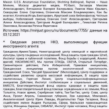
Mason G.E.S. Anonymous Foundation, Stichting Bellingcat, Якутия – Наше
Мнение, Москоу диджитал медиа, РС-Балт, Заговора Максим
Александрович, Ветошкина Валерия Валерьевна, Павлов Иван Юрьевич,
Скворцова Елена Сергеевна, Оленичев Максим Владимирович, Как бы
инагент, Кочетков Игорь Викторович, Иркутский союз библиофилов, Честные
выборы, Нобелевский призыв, Еланчик Олег Александрович, Григорьева
Алина Александровна, Григорьев Андрей Валерьевич , Гималова Регина
Эмилевна, Хисамова Регина Фаритовна
Источник:
https://minjust.gov.ru/ru/documents/7755/
данные на
03.12.2021
* Сведения реестра НКО, выполняющих функции
иностранного агента:
Гражданин.Армия.Право, Нижегородский центр немецкой и европейской
культуры, Центр гендерных исследований, Фонд защиты прав граждан Штаб,
Институт права и публичной политики, Фонд борьбы с коррупцией, Альянс
врачей, НАСИЛИЮ.НЕТ, Мы против СПИДа, СВЕЧА, Открытый Петербург,
Гуманитарное действие, Лига Избирателей, Правовая инициатива,
Гражданская инициатива против экологической преступности,
Гражданский Союз, "Хасдей Ерушалаим" (Милосердие), Центр поддержки и
содействия развитию средств массовой информации, В защиту прав
заключенных, Горячая Линия, Центр социально-информационных
инициатив Действие, Институт глобализации и социальных движений,
ВМЕСТЕ, Благотворительный фонд охраны здоровья и защиты прав
граждан, Благотворительный фонд помощи осужденным и их семьям, Фонд
Тольятти, Новое время, Серебряная тайга, Так-Так-Так, центр Сова, центр
Анна, Проект Апрель, Самарская губерния, Эра здоровья, Мемориал,
Аналитический Центр Юрия Левады, Издательство Парк Гагарина, Фонд
содействия имени Андрея Рылькова, Сфера, Уральская правозащитная
группа, Женщины Евразии, СИБАЛЬТ, Институт прав человека, Фонд защиты