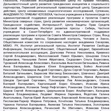
гласности, Российский исследовательский центр по правам человека,
Дальневосточный центр развития гражданских инициатив и социального
партнерства, Пермский региональный правозащитный центр, Гражданское
действие, Центр независимых социологических исследований, Сутяжник,
АКАДЕМИЯ ПО ПРАВАМ ЧЕЛОВЕКА, Частное учреждение в Калининграде по
административной поддержке реализации программ и проектов Совета
Министров северных стран, Центр развития некоммерческих организаций,
Гражданское содействие, Интернешнл-Р, Центр Защиты Прав Средств
Массовой Информации, Институт развития прессы - Сибирь, Частное
учреждение в Санкт-Петербурге по административной поддержке
реализации программ и проектов Совета Министров Северных Стран, Фонд
поддержки свободы прессы, Гражданский контроль, Человек и Закон,
Общественная комиссия по сохранению наследия академика Сахарова,
МЕМО. РУ, Институт региональной прессы, Институт Развития Свободы
Информации, Экозащита!-Женсовет, Общественный вердикт, Евразийская
антимонопольная ассоциация, Дзугкоева Регина Николаевна, Кривенко
Сергей Владимирович, Милославский Павел Юрьевич, Шнырова Ольга
Вадимовна, Чанышева Лилия Айратовна, Сидорович Ольга Борисовна,
Туровский Александр Алексеевич, Васильева Анастасия Евгеньевна, Ривина
Анна Валерьевна, Бурдина Юлия Владимировна, Бойко Анатолий
Николаевич, Пивоваров Андрей Сергеевич, Дугин Сергей Георгиевич, Аверин
Виталий Евгеньевич, Барахоев Магомед Бекханович, Шевченко Дмитрий
Александрович, Шарипков Олег Викторович, Мошель Ирина Ароновна,
Шведов Григорий Сергеевич, Пономарев Лев Александрович, Созаев
Валерий Валерьевич, Каргалицкий Борис Юльевич, Исакова Ирина
Александровна, Исламов Тимур Рифгатович, Романова Ольга Евгеньевна,
Щаров Сергей Алексадрович, Цирульников Борис Альбертович, Халидова
Марина Владимировна, Людевиг Марина Зариевна, Федотова Галина
Анатольевна, Паутов Юрий Анатольевич, Верховский Александр Маркович,
Пислакова-Паркер Марина Петровна, Кочеткова Татьяна Владимировна,
Чуркина Наталья Валерьевна, Акимова Татьяна Николаевна, Золотарева
Екатерина Александровна, Рачинский Ян Збигневич, Жемкова Елена