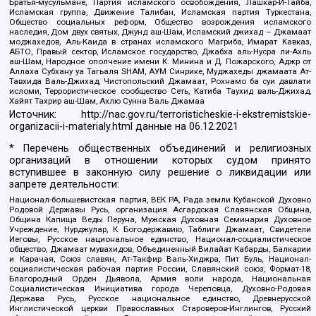
Братья-мусульмане, Партия исламского освобождения, Лашкар-И-Тайба,
Исламская группа, Движение Талибан, Исламская партия Туркестана,
Общество социальных реформ, Общество возрождения исламского
наследия, Дом двух святых, Джунд аш-Шам, Исламский джихад – Джамаат
моджахедов, Аль-Каида в странах исламского Магриба, Имарат Кавказ,
АБТО, Правый сектор, Исламское государство, Джабха аль-Нусра ли-Ахль
аш-Шам, Народное ополчение имени К. Минина и Д. Пожарского, Аджр от
Аллаха Субхану уа Тагьаля SHAM, АУМ Синрике, Муджахеды джамаата Ат-
Тавхида Валь-Джихад, Чистопольский Джамаат, Рохнамо ба суи давлати
исломи, Террористическое сообщество Сеть, Катиба Таухид валь-Джихад,
Хайят Тахрир аш-Шам, Ахлю Сунна Валь Джамаа
Источник:
http://nac.gov.ru/terroristicheskie-i-ekstremistskie-
organizacii-i-materialy.html
данные на
06.12.2021
* Перечень общественных объединений и религиозных
организаций в отношении которых судом принято
вступившее в законную силу решение о ликвидации или
запрете деятельности:
Национал-большевистская партия, ВЕК РА, Рада земли Кубанской Духовно
Родовой Державы Русь, организация Асгардская Славянская Община,
Община Капища Веды Перуна, Мужская Духовная Семинария Духовное
Учреждение, Нурджулар, К Богодержавию, Таблиги Джамаат, Свидетели
Иеговы, Русское национальное единство, Национал-социалистическое
общество, Джамаат мувахидов, Объединенный Вилайат Кабарды, Балкарии
и Карачая, Союз славян, Ат-Такфир Валь-Хиджра, Пит Буль, Национал-
социалистическая рабочая партия России, Славянский союз, Формат-18,
Благородный Орден Дьявола, Армия воли народа, Национальная
Социалистическая Инициатива города Череповца, Духовно-Родовая
Держава Русь, Русское национальное единство, Древнерусской
Инглистической церкви Православных Староверов-Инглингов, Русский