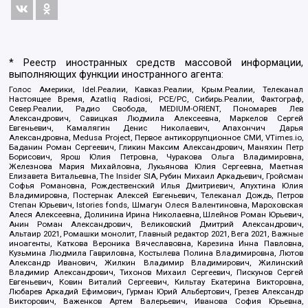
* Реестр иностранных средств массовой информации,
выполняющих функции иностранного агента:
Голос Америки, Idel.Реалии, Кавказ.Реалии, Крым.Реалии, Телеканал
Настоящее Время, Azatliq Radiosi, PCE/PC, Сибирь.Реалии, Фактограф,
Север.Реалии, Радио Свобода, MEDIUM-ORIENT, Пономарев Лев
Александрович, Савицкая Людмила Алексеевна, Маркелов Сергей
Евгеньевич, Камалягин Денис Николаевич, Апахончич Дарья
Александровна, Medusa Project, Первое антикоррупционное СМИ, VTimes.io,
Баданин Роман Сергеевич, Гликин Максим Александрович, Маняхин Петр
Борисович, Ярош Юлия Петровна, Чуракова Ольга Владимировна,
Железнова Мария Михайловна, Лукьянова Юлия Сергеевна, Маетная
Елизавета Витальевна, The Insider SIA, Рубин Михаил Аркадьевич, Гройсман
Софья Романовна, Рождественский Илья Дмитриевич, Апухтина Юлия
Владимировна, Постернак Алексей Евгеньевич, Телеканал Дождь, Петров
Степан Юрьевич, Istories fonds, Шмагун Олеся Валентиновна, Мароховская
Алеся Алексеевна, Долинина Ирина Николаевна, Шлейнов Роман Юрьевич,
Анин Роман Александрович, Великовский Дмитрий Александрович,
Альтаир 2021, Ромашки монолит, Главный редактор 2021, Вега 2021, Важные
иноагенты, Каткова Вероника Вячеславовна, Карезина Инна Павловна,
Кузьмина Людмила Гавриловна, Костылева Полина Владимировна, Лютов
Александр Иванович, Жилкин Владимир Владимирович, Жилинский
Владимир Александрович, Тихонов Михаил Сергеевич, Пискунов Сергей
Евгеньевич, Ковин Виталий Сергеевич, Кильтау Екатерина Викторовна,
Любарев Аркадий Ефимович, Гурман Юрий Альбертович, Грезев Александр
Викторович, Важенков Артем Валерьевич, Иванова София Юрьевна,