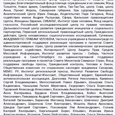
граждан, Благотворительный фонд помощи осужденным и их семьям, Фонд
Тольятти, Новое время, Серебряная тайга, Так-Так-Так, центр Сова, центр
Анна, Проект Апрель, Самарская губерния, Эра здоровья, Мемориал,
Аналитический Центр Юрия Левады, Издательство Парк Гагарина, Фонд
содействия имени Андрея Рылькова, Сфера, Уральская правозащитная
группа, Женщины Евразии, СИБАЛЬТ, Институт прав человека, Фонд защиты
гласности, Российский исследовательский центр по правам человека,
Дальневосточный центр развития гражданских инициатив и социального
партнерства, Пермский региональный правозащитный центр, Гражданское
действие, Центр независимых социологических исследований, Сутяжник,
АКАДЕМИЯ ПО ПРАВАМ ЧЕЛОВЕКА, Частное учреждение в Калининграде по
административной поддержке реализации программ и проектов Совета
Министров северных стран, Центр развития некоммерческих организаций,
Гражданское содействие, Интернешнл-Р, Центр Защиты Прав Средств
Массовой Информации, Институт развития прессы - Сибирь, Частное
учреждение в Санкт-Петербурге по административной поддержке
реализации программ и проектов Совета Министров Северных Стран, Фонд
поддержки свободы прессы, Гражданский контроль, Человек и Закон,
Общественная комиссия по сохранению наследия академика Сахарова,
МЕМО. РУ, Институт региональной прессы, Институт Развития Свободы
Информации, Экозащита!-Женсовет, Общественный вердикт, Евразийская
антимонопольная ассоциация, Дзугкоева Регина Николаевна, Кривенко
Сергей Владимирович, Милославский Павел Юрьевич, Шнырова Ольга
Вадимовна, Чанышева Лилия Айратовна, Сидорович Ольга Борисовна,
Туровский Александр Алексеевич, Васильева Анастасия Евгеньевна, Ривина
Анна Валерьевна, Бурдина Юлия Владимировна, Бойко Анатолий
Николаевич, Пивоваров Андрей Сергеевич, Дугин Сергей Георгиевич, Аверин
Виталий Евгеньевич, Барахоев Магомед Бекханович, Шевченко Дмитрий
Александрович, Шарипков Олег Викторович, Мошель Ирина Ароновна,
Шведов Григорий Сергеевич, Пономарев Лев Александрович, Созаев
Валерий Валерьевич, Каргалицкий Борис Юльевич, Исакова Ирина
Александровна, Исламов Тимур Рифгатович, Романова Ольга Евгеньевна,