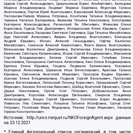
Щаров Сергей Алексадрович, Цирульников Борис Альбертович, Халидова
Марина Владимировна, Людевиг Марина Зариевна, Федотова Галина
Анатольевна, Паутов Юрий Анатольевич, Верховский Александр Маркович,
Пислакова-Паркер Марина Петровна, Кочеткова Татьяна Владимировна,
Чуркина Наталья Валерьевна, Акимова Татьяна Николаевна, Золотарева
Екатерина Александровна, Рачинский Ян Збигневич, Жемкова Елена
Борисовна, Гудков Лев Дмитриевич, Илларионова Юлия Юрьевна, Саранг
Анна Васильевна, Захарова Светлана Сергеевна, Щур Татьяна Михайловна,
Щур Николай Алексеевич, Аверин Владимир Анатольевич, Блинушов
Андрей Юрьевич, Мосин Алексей Геннадьевич, Гефтер Валентин
Михайлович, Симонов Алексей Кириллович, Флиге Ирина Анатольевна,
Мельникова Валентина Дмитриевна, Вититинова Елена Владимировна,
Баженова Светлана Куприяновна, Исаев Сергей Владимирович, Максимов
Сергей Владимирович, Беляев Сергей Иванович, Голубева Елена
Николаевна, Ганнушкина Светлана Алексеевна, Закс Елена Владимировна,
Буртина Елена Юрьевна, Гендель Людмила Залмановна, Кокорина
Екатерина Алексеевна, Шуманов Илья Вячеславович, Арапова Галина
Юрьевна, Свечников Анатолий Мариевич, Прохоров Вадим Юрьевич,
Шахова Елена Владимировна, Подузов Сергей Васильевич, Протасова
Ирина Вячеславовна, Литинский Леонид Борисович, Лукашевский Сергей
Маркович, Бахмин Вячеслав Иванович, Шабад Анатолий Ефимович, Сухих
Дарья Николаевна, Орлов Олег Петрович, Добровольская Анна
Дмитриевна, Королева Александра Евгеньевна, Смирнов Владимир
Александрович, Вицин Сергей Ефимович, Золотухин Борис Андреевич,
Левинсон Лев Семенович, Локшина Татьяна Иосифовна, Орлов Олег
Петрович, Полякова Мара Федоровна, Резник Генри Маркович, Захаров
Герман Константинович
Источник:
http://unro.minjust.ru/NKOForeignAgent.aspx
данные
на
23.12.2021
* Единый федеральный список организаций, в том числе