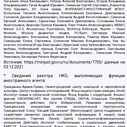
Пигалкин Илья Валерьевич, Петров Алексей Викторович, Егоров Владимир
Владимирович, Гусев Андрей Юрьевич, Смирнов Сергей Сергеевич, Верзилов
Петр Юрьевич, ЗП, Зона права, ЖУРНАЛИСТ-ИНОСТРАННЫЙ АГЕНТ,
Вольтская Татьяна Анатольевна, Клепиковская Екатерина Дмитриевна,
Сотников Даниил Владимирович, Захаров Андрей Вячеславович, Симонов
Евгений Алексеевич, Сурначева Елизавета Дмитриевна, Соловьева Елена
Анатольевна, Арапова Галина Юрьевна, Перл Роман Александрович, МЕМО,
Mason G.E.S. Anonymous Foundation, Stichting Bellingcat, Якутия – Наше
Мнение, Москоу диджитал медиа, РС-Балт, Заговора Максим
Александрович, Ветошкина Валерия Валерьевна, Павлов Иван Юрьевич,
Скворцова Елена Сергеевна, Оленичев Максим Владимирович, Как бы
инагент, Кочетков Игорь Викторович, Иркутский союз библиофилов, Честные
выборы, Нобелевский призыв, Еланчик Олег Александрович, Григорьева
Алина Александровна, Григорьев Андрей Валерьевич , Гималова Регина
Эмилевна, Хисамова Регина Фаритовна
Источник:
https://minjust.gov.ru/ru/documents/7755/
данные на
03.12.2021
* Сведения реестра НКО, выполняющих функции
иностранного агента:
Гражданин.Армия.Право, Нижегородский центр немецкой и европейской
культуры, Центр гендерных исследований, Фонд защиты прав граждан Штаб,
Институт права и публичной политики, Фонд борьбы с коррупцией, Альянс
врачей, НАСИЛИЮ.НЕТ, Мы против СПИДа, СВЕЧА, Открытый Петербург,
Гуманитарное действие, Лига Избирателей, Правовая инициатива,
Гражданская инициатива против экологической преступности,
Гражданский Союз, "Хасдей Ерушалаим" (Милосердие), Центр поддержки и
содействия развитию средств массовой информации, В защиту прав
заключенных, Горячая Линия, Центр социально-информационных
инициатив Действие, Институт глобализации и социальных движений,
ВМЕСТЕ, Благотворительный фонд охраны здоровья и защиты прав