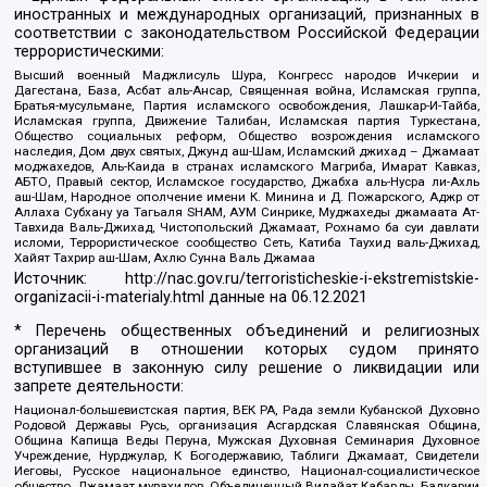
иностранных и международных организаций, признанных в
соответствии с законодательством Российской Федерации
террористическими:
Высший военный Маджлисуль Шура, Конгресс народов Ичкерии и
Дагестана, База, Асбат аль-Ансар, Священная война, Исламская группа,
Братья-мусульмане, Партия исламского освобождения, Лашкар-И-Тайба,
Исламская группа, Движение Талибан, Исламская партия Туркестана,
Общество социальных реформ, Общество возрождения исламского
наследия, Дом двух святых, Джунд аш-Шам, Исламский джихад – Джамаат
моджахедов, Аль-Каида в странах исламского Магриба, Имарат Кавказ,
АБТО, Правый сектор, Исламское государство, Джабха аль-Нусра ли-Ахль
аш-Шам, Народное ополчение имени К. Минина и Д. Пожарского, Аджр от
Аллаха Субхану уа Тагьаля SHAM, АУМ Синрике, Муджахеды джамаата Ат-
Тавхида Валь-Джихад, Чистопольский Джамаат, Рохнамо ба суи давлати
исломи, Террористическое сообщество Сеть, Катиба Таухид валь-Джихад,
Хайят Тахрир аш-Шам, Ахлю Сунна Валь Джамаа
Источник:
http://nac.gov.ru/terroristicheskie-i-ekstremistskie-
organizacii-i-materialy.html
данные на
06.12.2021
* Перечень общественных объединений и религиозных
организаций в отношении которых судом принято
вступившее в законную силу решение о ликвидации или
запрете деятельности:
Национал-большевистская партия, ВЕК РА, Рада земли Кубанской Духовно
Родовой Державы Русь, организация Асгардская Славянская Община,
Община Капища Веды Перуна, Мужская Духовная Семинария Духовное
Учреждение, Нурджулар, К Богодержавию, Таблиги Джамаат, Свидетели
Иеговы, Русское национальное единство, Национал-социалистическое
общество, Джамаат мувахидов, Объединенный Вилайат Кабарды, Балкарии