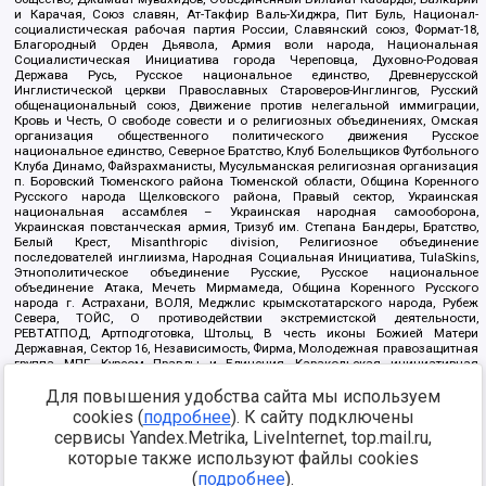
и Карачая, Союз славян, Ат-Такфир Валь-Хиджра, Пит Буль, Национал-
социалистическая рабочая партия России, Славянский союз, Формат-18,
Благородный Орден Дьявола, Армия воли народа, Национальная
Социалистическая Инициатива города Череповца, Духовно-Родовая
Держава Русь, Русское национальное единство, Древнерусской
Инглистической церкви Православных Староверов-Инглингов, Русский
общенациональный союз, Движение против нелегальной иммиграции,
Кровь и Честь, О свободе совести и о религиозных объединениях, Омская
организация общественного политического движения Русское
национальное единство, Северное Братство, Клуб Болельщиков Футбольного
Клуба Динамо, Файзрахманисты, Мусульманская религиозная организация
п. Боровский Тюменского района Тюменской области, Община Коренного
Русского народа Щелковского района, Правый сектор, Украинская
национальная ассамблея – Украинская народная самооборона,
Украинская повстанческая армия, Тризуб им. Степана Бандеры, Братство,
Белый Крест, Misanthropic division, Религиозное объединение
последователей инглиизма, Народная Социальная Инициатива, TulaSkins,
Этнополитическое объединение Русские, Русское национальное
объединение Атака, Мечеть Мирмамеда, Община Коренного Русского
народа г. Астрахани, ВОЛЯ, Меджлис крымскотатарского народа, Рубеж
Севера, ТОЙС, О противодействии экстремистской деятельности,
РЕВТАТПОД, Артподготовка, Штольц, В честь иконы Божией Матери
Державная, Сектор 16, Независимость, Фирма, Молодежная правозащитная
группа МПГ, Курсом Правды и Единения, Каракольская инициативная
группа, Автоград Крю, Союз Славянских Сил Руси, Алля-Аят,
Для повышения удобства сайта мы используем
Благотворительный пансионат Ак Умут, Русская республика Русь,
Арестантское уголовное единство, Башкорт, Нация и свобода, W.H.С., Фалунь
cookies (
подробнее
). К сайту подключены
Дафа, Иртыш Ultras, Русский Патриотический клуб-Новокузнецк/РПК,
сервисы Yandex.Metrika, LiveInternet, top.mail.ru,
Сибирский державный союз, Фонд борьбы с коррупцией, Фонд защиты прав
граждан, Штабы Навального, Совет граждан СССР Прикубанского округа г.
которые также используют файлы cookies
Краснодара
(
подробнее
).