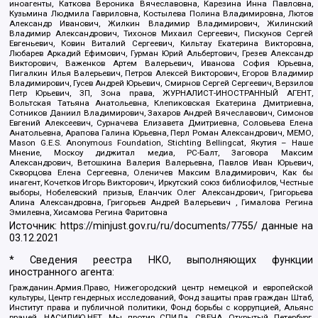
иноагенты, Каткова Вероника Вячеславовна, Карезина Инна Павловна,
Кузьмина Людмила Гавриловна, Костылева Полина Владимировна, Лютов
Александр Иванович, Жилкин Владимир Владимирович, Жилинский
Владимир Александрович, Тихонов Михаил Сергеевич, Пискунов Сергей
Евгеньевич, Ковин Виталий Сергеевич, Кильтау Екатерина Викторовна,
Любарев Аркадий Ефимович, Гурман Юрий Альбертович, Грезев Александр
Викторович, Важенков Артем Валерьевич, Иванова София Юрьевна,
Пигалкин Илья Валерьевич, Петров Алексей Викторович, Егоров Владимир
Владимирович, Гусев Андрей Юрьевич, Смирнов Сергей Сергеевич, Верзилов
Петр Юрьевич, ЗП, Зона права, ЖУРНАЛИСТ-ИНОСТРАННЫЙ АГЕНТ,
Вольтская Татьяна Анатольевна, Клепиковская Екатерина Дмитриевна,
Сотников Даниил Владимирович, Захаров Андрей Вячеславович, Симонов
Евгений Алексеевич, Сурначева Елизавета Дмитриевна, Соловьева Елена
Анатольевна, Арапова Галина Юрьевна, Перл Роман Александрович, МЕМО,
Mason G.E.S. Anonymous Foundation, Stichting Bellingcat, Якутия – Наше
Мнение, Москоу диджитал медиа, РС-Балт, Заговора Максим
Александрович, Ветошкина Валерия Валерьевна, Павлов Иван Юрьевич,
Скворцова Елена Сергеевна, Оленичев Максим Владимирович, Как бы
инагент, Кочетков Игорь Викторович, Иркутский союз библиофилов, Честные
выборы, Нобелевский призыв, Еланчик Олег Александрович, Григорьева
Алина Александровна, Григорьев Андрей Валерьевич , Гималова Регина
Эмилевна, Хисамова Регина Фаритовна
Источник:
https://minjust.gov.ru/ru/documents/7755/
данные на
03.12.2021
* Сведения реестра НКО, выполняющих функции
иностранного агента:
Гражданин.Армия.Право, Нижегородский центр немецкой и европейской
культуры, Центр гендерных исследований, Фонд защиты прав граждан Штаб,
Институт права и публичной политики, Фонд борьбы с коррупцией, Альянс
врачей, НАСИЛИЮ.НЕТ, Мы против СПИДа, СВЕЧА, Открытый Петербург,