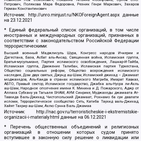
Петрович, Полякова Мара Федоровна, Резник Генри Маркович, Захаров
Герман Константинович
Источник:
http://unro.minjust.ru/NKOForeignAgent.aspx
данные
на
23.12.2021
* Единый федеральный список организаций, в том числе
иностранных и международных организаций, признанных в
соответствии с законодательством Российской Федерации
террористическими:
Высший военный Маджлисуль Шура, Конгресс народов Ичкерии и
Дагестана, База, Асбат аль-Ансар, Священная война, Исламская группа,
Братья-мусульмане, Партия исламского освобождения, Лашкар-И-Тайба,
Исламская группа, Движение Талибан, Исламская партия Туркестана,
Общество социальных реформ, Общество возрождения исламского
наследия, Дом двух святых, Джунд аш-Шам, Исламский джихад – Джамаат
моджахедов, Аль-Каида в странах исламского Магриба, Имарат Кавказ,
АБТО, Правый сектор, Исламское государство, Джабха аль-Нусра ли-Ахль
аш-Шам, Народное ополчение имени К. Минина и Д. Пожарского, Аджр от
Аллаха Субхану уа Тагьаля SHAM, АУМ Синрике, Муджахеды джамаата Ат-
Тавхида Валь-Джихад, Чистопольский Джамаат, Рохнамо ба суи давлати
исломи, Террористическое сообщество Сеть, Катиба Таухид валь-Джихад,
Хайят Тахрир аш-Шам, Ахлю Сунна Валь Джамаа
Источник:
http://nac.gov.ru/terroristicheskie-i-ekstremistskie-
organizacii-i-materialy.html
данные на
06.12.2021
* Перечень общественных объединений и религиозных
организаций в отношении которых судом принято
вступившее в законную силу решение о ликвидации или