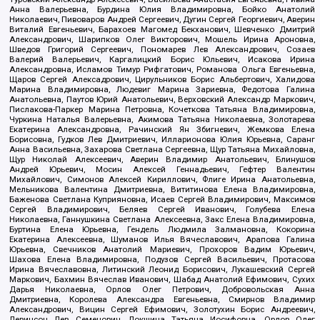
Анна Валерьевна, Бурдина Юлия Владимировна, Бойко Анатолий
Николаевич, Пивоваров Андрей Сергеевич, Дугин Сергей Георгиевич, Аверин
Виталий Евгеньевич, Барахоев Магомед Бекханович, Шевченко Дмитрий
Александрович, Шарипков Олег Викторович, Мошель Ирина Ароновна,
Шведов Григорий Сергеевич, Пономарев Лев Александрович, Созаев
Валерий Валерьевич, Каргалицкий Борис Юльевич, Исакова Ирина
Александровна, Исламов Тимур Рифгатович, Романова Ольга Евгеньевна,
Щаров Сергей Алексадрович, Цирульников Борис Альбертович, Халидова
Марина Владимировна, Людевиг Марина Зариевна, Федотова Галина
Анатольевна, Паутов Юрий Анатольевич, Верховский Александр Маркович,
Пислакова-Паркер Марина Петровна, Кочеткова Татьяна Владимировна,
Чуркина Наталья Валерьевна, Акимова Татьяна Николаевна, Золотарева
Екатерина Александровна, Рачинский Ян Збигневич, Жемкова Елена
Борисовна, Гудков Лев Дмитриевич, Илларионова Юлия Юрьевна, Саранг
Анна Васильевна, Захарова Светлана Сергеевна, Щур Татьяна Михайловна,
Щур Николай Алексеевич, Аверин Владимир Анатольевич, Блинушов
Андрей Юрьевич, Мосин Алексей Геннадьевич, Гефтер Валентин
Михайлович, Симонов Алексей Кириллович, Флиге Ирина Анатольевна,
Мельникова Валентина Дмитриевна, Вититинова Елена Владимировна,
Баженова Светлана Куприяновна, Исаев Сергей Владимирович, Максимов
Сергей Владимирович, Беляев Сергей Иванович, Голубева Елена
Николаевна, Ганнушкина Светлана Алексеевна, Закс Елена Владимировна,
Буртина Елена Юрьевна, Гендель Людмила Залмановна, Кокорина
Екатерина Алексеевна, Шуманов Илья Вячеславович, Арапова Галина
Юрьевна, Свечников Анатолий Мариевич, Прохоров Вадим Юрьевич,
Шахова Елена Владимировна, Подузов Сергей Васильевич, Протасова
Ирина Вячеславовна, Литинский Леонид Борисович, Лукашевский Сергей
Маркович, Бахмин Вячеслав Иванович, Шабад Анатолий Ефимович, Сухих
Дарья Николаевна, Орлов Олег Петрович, Добровольская Анна
Дмитриевна, Королева Александра Евгеньевна, Смирнов Владимир
Александрович, Вицин Сергей Ефимович, Золотухин Борис Андреевич,
Левинсон Лев Семенович, Локшина Татьяна Иосифовна, Орлов Олег