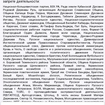
запрете деятельности:
Национал-большевистская партия, ВЕК РА, Рада земли Кубанской Духовно
Родовой Державы Русь, организация Асгардская Славянская Община,
Община Капища Веды Перуна, Мужская Духовная Семинария Духовное
Учреждение, Нурджулар, К Богодержавию, Таблиги Джамаат, Свидетели
Иеговы, Русское национальное единство, Национал-социалистическое
общество, Джамаат мувахидов, Объединенный Вилайат Кабарды, Балкарии
и Карачая, Союз славян, Ат-Такфир Валь-Хиджра, Пит Буль, Национал-
социалистическая рабочая партия России, Славянский союз, Формат-18,
Благородный Орден Дьявола, Армия воли народа, Национальная
Социалистическая Инициатива города Череповца, Духовно-Родовая
Держава Русь, Русское национальное единство, Древнерусской
Инглистической церкви Православных Староверов-Инглингов, Русский
общенациональный союз, Движение против нелегальной иммиграции,
Кровь и Честь, О свободе совести и о религиозных объединениях, Омская
организация общественного политического движения Русское
национальное единство, Северное Братство, Клуб Болельщиков Футбольного
Клуба Динамо, Файзрахманисты, Мусульманская религиозная организация
п. Боровский Тюменского района Тюменской области, Община Коренного
Русского народа Щелковского района, Правый сектор, Украинская
национальная ассамблея – Украинская народная самооборона,
Украинская повстанческая армия, Тризуб им. Степана Бандеры, Братство,
Белый Крест, Misanthropic division, Религиозное объединение
последователей инглиизма, Народная Социальная Инициатива, TulaSkins,
Этнополитическое объединение Русские, Русское национальное
объединение Атака, Мечеть Мирмамеда, Община Коренного Русского
народа г. Астрахани, ВОЛЯ, Меджлис крымскотатарского народа, Рубеж
Севера, ТОЙС, О противодействии экстремистской деятельности,
РЕВТАТПОД, Артподготовка, Штольц, В честь иконы Божией Матери
Державная, Сектор 16, Независимость, Фирма, Молодежная правозащитная
группа МПГ, Курсом Правды и Единения, Каракольская инициативная