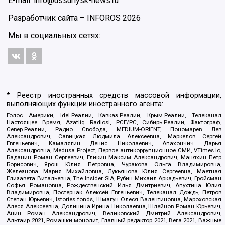
E-mail: info@ussuriysk-news.ru
Разработчик сайта –
INFOROS
2026
Мы в социальных сетях:
* Реестр иностранных средств массовой информации,
выполняющих функции иностранного агента:
Голос Америки, Idel.Реалии, Кавказ.Реалии, Крым.Реалии, Телеканал
Настоящее Время, Azatliq Radiosi, PCE/PC, Сибирь.Реалии, Фактограф,
Север.Реалии, Радио Свобода, MEDIUM-ORIENT, Пономарев Лев
Александрович, Савицкая Людмила Алексеевна, Маркелов Сергей
Евгеньевич, Камалягин Денис Николаевич, Апахончич Дарья
Александровна, Medusa Project, Первое антикоррупционное СМИ, VTimes.io,
Баданин Роман Сергеевич, Гликин Максим Александрович, Маняхин Петр
Борисович, Ярош Юлия Петровна, Чуракова Ольга Владимировна,
Железнова Мария Михайловна, Лукьянова Юлия Сергеевна, Маетная
Елизавета Витальевна, The Insider SIA, Рубин Михаил Аркадьевич, Гройсман
Софья Романовна, Рождественский Илья Дмитриевич, Апухтина Юлия
Владимировна, Постернак Алексей Евгеньевич, Телеканал Дождь, Петров
Степан Юрьевич, Istories fonds, Шмагун Олеся Валентиновна, Мароховская
Алеся Алексеевна, Долинина Ирина Николаевна, Шлейнов Роман Юрьевич,
Анин Роман Александрович, Великовский Дмитрий Александрович,
Альтаир 2021, Ромашки монолит, Главный редактор 2021, Вега 2021, Важные