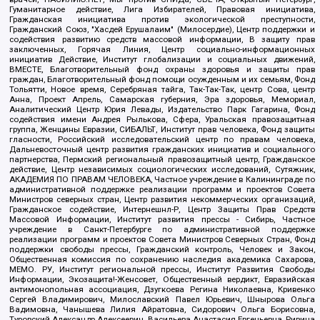
Гуманитарное действие, Лига Избирателей, Правовая инициатива,
Гражданская инициатива против экологической преступности,
Гражданский Союз, "Хасдей Ерушалаим" (Милосердие), Центр поддержки и
содействия развитию средств массовой информации, В защиту прав
заключенных, Горячая Линия, Центр социально-информационных
инициатив Действие, Институт глобализации и социальных движений,
ВМЕСТЕ, Благотворительный фонд охраны здоровья и защиты прав
граждан, Благотворительный фонд помощи осужденным и их семьям, Фонд
Тольятти, Новое время, Серебряная тайга, Так-Так-Так, центр Сова, центр
Анна, Проект Апрель, Самарская губерния, Эра здоровья, Мемориал,
Аналитический Центр Юрия Левады, Издательство Парк Гагарина, Фонд
содействия имени Андрея Рылькова, Сфера, Уральская правозащитная
группа, Женщины Евразии, СИБАЛЬТ, Институт прав человека, Фонд защиты
гласности, Российский исследовательский центр по правам человека,
Дальневосточный центр развития гражданских инициатив и социального
партнерства, Пермский региональный правозащитный центр, Гражданское
действие, Центр независимых социологических исследований, Сутяжник,
АКАДЕМИЯ ПО ПРАВАМ ЧЕЛОВЕКА, Частное учреждение в Калининграде по
административной поддержке реализации программ и проектов Совета
Министров северных стран, Центр развития некоммерческих организаций,
Гражданское содействие, Интернешнл-Р, Центр Защиты Прав Средств
Массовой Информации, Институт развития прессы - Сибирь, Частное
учреждение в Санкт-Петербурге по административной поддержке
реализации программ и проектов Совета Министров Северных Стран, Фонд
поддержки свободы прессы, Гражданский контроль, Человек и Закон,
Общественная комиссия по сохранению наследия академика Сахарова,
МЕМО. РУ, Институт региональной прессы, Институт Развития Свободы
Информации, Экозащита!-Женсовет, Общественный вердикт, Евразийская
антимонопольная ассоциация, Дзугкоева Регина Николаевна, Кривенко
Сергей Владимирович, Милославский Павел Юрьевич, Шнырова Ольга
Вадимовна, Чанышева Лилия Айратовна, Сидорович Ольга Борисовна,
Туровский Александр Алексеевич, Васильева Анастасия Евгеньевна, Ривина