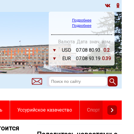
Подробнее
Подробнее
Валюта
Дата
знач.
изм.
▼
USD
07.08
80.93
0.2
▼
EUR
07.08
93.19
0.39
ь
Уссурийское казачество
Спорт
тоится