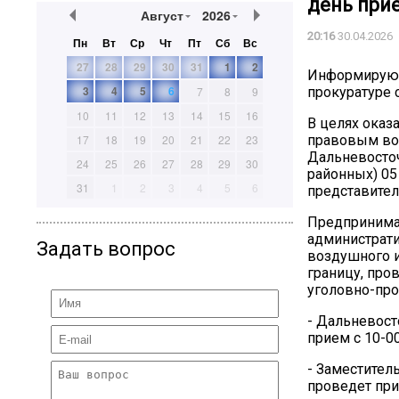
день при
Август
2026
20:16
30.04.2026
Пн
Вт
Ср
Чт
Пт
Сб
Вс
27
28
29
30
31
1
2
Информирую о
3
4
5
6
прокуратуре 
7
8
9
10
11
12
13
14
15
16
В целях оказ
правовым воп
17
18
19
20
21
22
23
Дальневосточ
24
25
26
27
28
29
30
районных) 05
31
1
2
3
4
5
6
представител
Предпринимат
администрат
Задать вопрос
воздушного и
границу, про
уголовно-про
- Дальневост
прием с 10-00
- Заместител
проведет прие