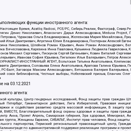
выполняющих функции иностранного агента:
 Настоящее Время, Azatliq Radiosi, PCE/PC, Сибирь.Реалии, Фактограф, Север
ягин Денис Николаевич, Апахончич Дарья Александровна, Medusa Project, П
етровна, Чуракова Ольга Владимировна, Железнова Мария Михайловна, Лукьян
й Илья Дмитриевич, Апухтина Юлия Владимировна, Постернак Алексей Евгеньев
рина Николаевна, Шлейнов Роман Юрьевич, Анин Роман Александрович, Вел
оника Вячеславовна, Карезина Инна Павловна, Кузьмина Людмила Гавриловна
ов Михаил Сергеевич, Пискунов Сергей Евгеньевич, Ковин Виталий Сергеевич
алерьевич, Иванова София Юрьевна, Пигалкин Илья Валерьевич, Петров Алексе
а, ЖУРНАЛИСТ-ИНОСТРАННЫЙ АГЕНТ, Вольтская Татьяна Анатольевна, Клепиков
авета Дмитриевна, Соловьева Елена Анатольевна, Арапова Галина Юрьевна, П
иа, РС-Балт, Заговора Максим Александрович, Ветошкина Валерия Валерьевна
ский союз библиофилов, Честные выборы, Нобелевский призыв, Еланчик Олег
а
е на
03.12.2021
нного агента:
ой культуры, Центр гендерных исследований, Фонд защиты прав граждан Шта
 Петербург, Гуманитарное действие, Лига Избирателей, Правовая инициат
держки и содействия развитию средств массовой информации, В защиту п
ий, ВМЕСТЕ, Благотворительный фонд охраны здоровья и защиты прав граж
, центр Анна, Проект Апрель, Самарская губерния, Эра здоровья, Мемориал,
я группа, Женщины Евразии, СИБАЛЬТ, Институт прав человека, Фонд защиты 
льного партнерства, Пермский региональный правозащитный центр, Граждан
лининграде по административной поддержке реализации программ и проекто