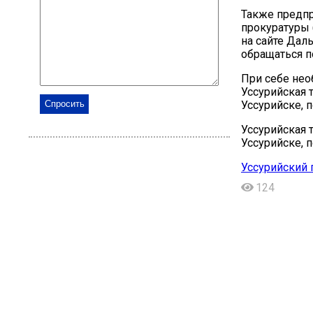
Также предпр
прокуратуры 
на сайте Дал
обращаться по
При себе нео
Уссурийская т
Уссурийске, по
Уссурийская т
Уссурийске, по
Уссурийский 
124