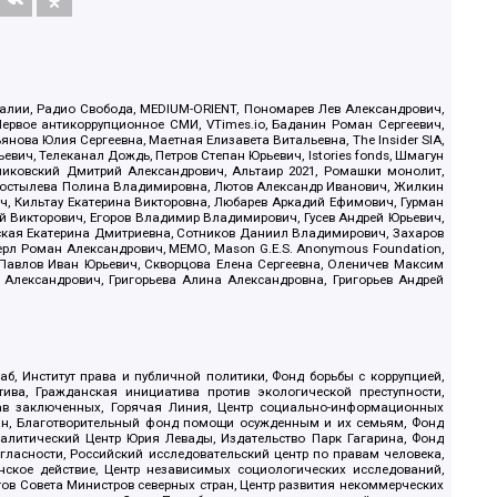
.Реалии, Радио Свобода, MEDIUM-ORIENT, Пономарев Лев Александрович,
ервое антикоррупционное СМИ, VTimes.io, Баданин Роман Сергеевич,
ова Юлия Сергеевна, Маетная Елизавета Витальевна, The Insider SIA,
ич, Телеканал Дождь, Петров Степан Юрьевич, Istories fonds, Шмагун
иковский Дмитрий Александрович, Альтаир 2021, Ромашки монолит,
, Костылева Полина Владимировна, Лютов Александр Иванович, Жилкин
, Кильтау Екатерина Викторовна, Любарев Аркадий Ефимович, Гурман
й Викторович, Егоров Владимир Владимирович, Гусев Андрей Юрьевич,
ская Екатерина Дмитриевна, Сотников Даниил Владимирович, Захаров
ерл Роман Александрович, МЕМО, Mason G.E.S. Anonymous Foundation,
, Павлов Иван Юрьевич, Скворцова Елена Сергеевна, Оленичев Максим
 Александрович, Григорьева Алина Александровна, Григорьев Андрей
б, Институт права и публичной политики, Фонд борьбы с коррупцией,
ива, Гражданская инициатива против экологической преступности,
рав заключенных, Горячая Линия, Центр социально-информационных
дан, Благотворительный фонд помощи осужденным и их семьям, Фонд
 Аналитический Центр Юрия Левады, Издательство Парк Гагарина, Фонд
гласности, Российский исследовательский центр по правам человека,
ское действие, Центр независимых социологических исследований,
в Совета Министров северных стран, Центр развития некоммерческих