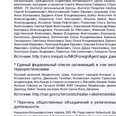
организаций, Гражданское содействие, Интернешнл-Р, Центр Защиты
реализации программ и проектов Совета Министров Северных Стран
МЕМО. РУ, Институт региональной прессы, Институт Развития Своб
Сергей Владимирович, Милославский Павел Юрьевич, Шнырова Ольга
Анна Валерьевна, Бурдина Юлия Владимировна, Бойко Анатолий Ник
Александрович, Шарипков Олег Викторович, Мошель Ирина Ароно
Александровна, Исламов Тимур Рифгатович, Романова Ольга Евгень
Анатольевна, Паутов Юрий Анатольевич, Верховский Александр Марк
Екатерина Александровна, Рачинский Ян Збигневич, Жемкова Елена 
Щур Николай Алексеевич, Аверин Владимир Анатольевич, Блинушов 
Валентина Дмитриевна, Вититинова Елена Владимировна, Баженов
Ганнушкина Светлана Алексеевна, Закс Елена Владимировна, Буртин
Анатолий Мариевич, Прохоров Вадим Юрьевич, Шахова Елена Владими
Иванович, Шабад Анатолий Ефимович, Сухих Дарья Николаевна, Орл
Золотухин Борис Андреевич, Левинсон Лев Семенович, Локшина Тать
Источник:
http://unro.minjust.ru/NKOForeignAgent.aspx
дан
* Единый федеральный список организаций, в том чис
террористическими:
Высший военный Маджлисуль Шура, Конгресс народов Ичкерии и Да
Исламская группа, Движение Талибан, Исламская партия Туркест
моджахедов, Аль-Каида в странах исламского Магриба, Имарат Кавка
Аллаха Субхану уа Тагьаля SHAM, АУМ Синрике, Муджахеды джамаа
Джихад, Хайят Тахрир аш-Шам, Ахлю Сунна Валь Джамаа
Источник:
http://nac.gov.ru/terroristicheskie-i-ekstremistskie
* Перечень общественных объединений и религиозных
деятельности:
Национал-большевистская партия, ВЕК РА, Рада земли Кубанской 
Учреждение, Нурджулар, К Богодержавию, Таблиги Джамаат, Свидете