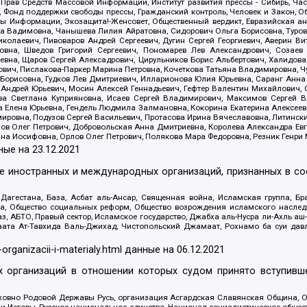
 Прав Средств Массовой Информации, Институт развития прессы - Сибирь, Ча
, Фонд поддержки свободы прессы, Гражданский контроль, Человек и Закон, 
оды Информации, Экозащита!-Женсовет, Общественный вердикт, Евразийская а
 Вадимовна, Чанышева Лилия Айратовна, Сидорович Ольга Борисовна, Туровс
олаевич, Пивоваров Андрей Сергеевич, Дугин Сергей Георгиевич, Аверин В
вна, Шведов Григорий Сергеевич, Пономарев Лев Александрович, Созаев
евна, Щаров Сергей Алексадрович, Цирульников Борис Альбертович, Халидо
ович, Пислакова-Паркер Марина Петровна, Кочеткова Татьяна Владимировна, Ч
Борисовна, Гудков Лев Дмитриевич, Илларионова Юлия Юрьевна, Саранг Анна
Андрей Юрьевич, Мосин Алексей Геннадьевич, Гефтер Валентин Михайлович,
а Светлана Куприяновна, Исаев Сергей Владимирович, Максимов Сергей Вл
а Елена Юрьевна, Гендель Людмила Залмановна, Кокорина Екатерина Алексее
ровна, Подузов Сергей Васильевич, Протасова Ирина Вячеславовна, Литинск
ов Олег Петрович, Добровольская Анна Дмитриевна, Королева Александра Ев
яна Иосифовна, Орлов Олег Петрович, Полякова Мара Федоровна, Резник Генри
ные на
23.12.2021
ле иностранных и международных организаций, признанных в с
гестана, База, Асбат аль-Ансар, Священная война, Исламская группа, Бра
ана, Общество социальных реформ, Общество возрождения исламского насле
з, АБТО, Правый сектор, Исламское государство, Джабха аль-Нусра ли-Ахль а
та Ат-Тавхида Валь-Джихад, Чистопольский Джамаат, Рохнамо ба суи давлат
-organizacii-i-materialy.html
данные на
06.12.2021
 организаций в отношении которых судом принято вступивше
Духовно Родовой Державы Русь, организация Асгардская Славянская Община,
ли Иеговы, Русское национальное единство, Национал-социалистическое обще