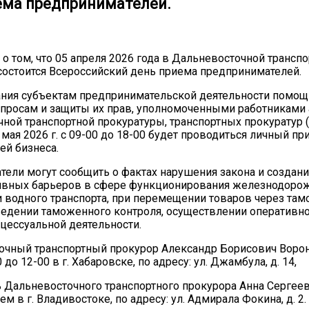
ема предпринимателей.
 том, что 05 апреля 2026 года в Дальневосточной транспо
состоится Всероссийский день приема предпринимателей.
ания субъектам предпринимательской деятельности помощ
росам и защиты их прав, уполномоченными работниками 
ной транспортной прокуратуры, транспортных прокуратур (
 мая 2026 г. с 09-00 до 18-00 будет проводиться личный пр
ей бизнеса.
ели могут сообщить о фактах нарушения закона и создани
ивных барьеров в сфере функционирования железнодорож
 водного транспорта, при перемещении товаров через та
ведении таможенного контроля, осуществлении оперативн
цессуальной деятельности.
очный транспортный прокурор Александр Борисович Воро
 до 12-00 в г. Хабаровске, по адресу: ул. Джамбула, д. 14,
ь Дальневосточного транспортного прокурора Анна Сергее
м в г. Владивостоке, по адресу: ул. Адмирала Фокина, д. 2.