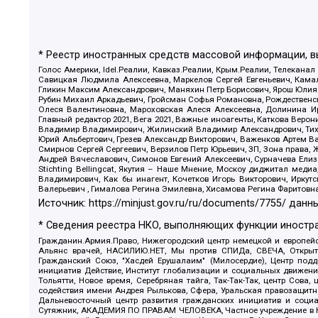
* Реестр иностранных средств массовой информации, 
Голос Америки, Idel.Реалии, Кавказ.Реалии, Крым.Реалии, Телеканал
Савицкая Людмила Алексеевна, Маркелов Сергей Евгеньевич, Камал
Гликин Максим Александрович, Маняхин Петр Борисович, Ярош Юлия П
Рубин Михаил Аркадьевич, Гройсман Софья Романовна, Рождественски
Олеся Валентиновна, Мароховская Алеся Алексеевна, Долинина И
Главный редактор 2021, Вега 2021, Важные иноагенты, Каткова Вер
Владимир Владимирович, Жилинский Владимир Александрович, Тихон
Юрий Альбертович, Грезев Александр Викторович, Важенков Артем В
Смирнов Сергей Сергеевич, Верзилов Петр Юрьевич, ЗП, Зона прав
Андрей Вячеславович, Симонов Евгений Алексеевич, Сурначева Елиз
Stichting Bellingcat, Якутия – Наше Мнение, Москоу диджитал мед
Владимирович, Как бы инагент, Кочетков Игорь Викторович, Иркут
Валерьевич , Гималова Регина Эмилевна, Хисамова Регина Фаритовн
Источник:
https://minjust.gov.ru/ru/documents/7755/
данны
* Сведения реестра НКО, выполняющих функции иностра
Гражданин.Армия.Право, Нижегородский центр немецкой и европейск
Альянс врачей, НАСИЛИЮ.НЕТ, Мы против СПИДа, СВЕЧА, Открытый
Гражданский Союз, "Хасдей Ерушалаим" (Милосердие), Центр под
инициатив Действие, Институт глобализации и социальных движен
Тольятти, Новое время, Серебряная тайга, Так-Так-Так, центр Сова
содействия имени Андрея Рылькова, Сфера, Уральская правозащитна
Дальневосточный центр развития гражданских инициатив и социа
Сутяжник, АКАДЕМИЯ ПО ПРАВАМ ЧЕЛОВЕКА, Частное учреждение в Ка