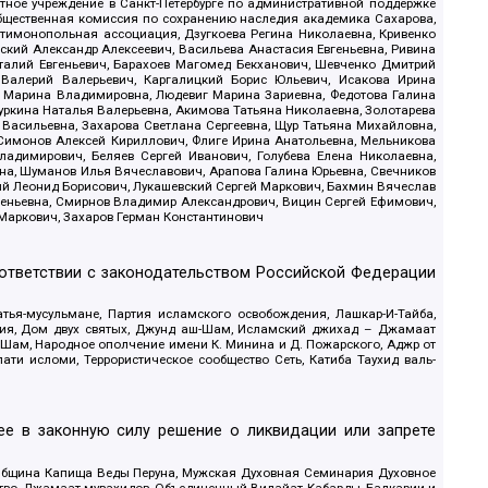
стное учреждение в Санкт-Петербурге по административной поддержке
Общественная комиссия по сохранению наследия академика Сахарова,
нтимонопольная ассоциация, Дзугкоева Регина Николаевна, Кривенко
кий Александр Алексеевич, Васильева Анастасия Евгеньевна, Ривина
италий Евгеньевич, Барахоев Магомед Бекханович, Шевченко Дмитрий
 Валерий Валерьевич, Каргалицкий Борис Юльевич, Исакова Ирина
ва Марина Владимировна, Людевиг Марина Зариевна, Федотова Галина
уркина Наталья Валерьевна, Акимова Татьяна Николаевна, Золотарева
 Васильевна, Захарова Светлана Сергеевна, Щур Татьяна Михайловна,
 Симонов Алексей Кириллович, Флиге Ирина Анатольевна, Мельникова
адимирович, Беляев Сергей Иванович, Голубева Елена Николаевна,
вна, Шуманов Илья Вячеславович, Арапова Галина Юрьевна, Свечников
ий Леонид Борисович, Лукашевский Сергей Маркович, Бахмин Вячеслав
геньевна, Смирнов Владимир Александрович, Вицин Сергей Ефимович,
 Маркович, Захаров Герман Константинович
оответствии с законодательством Российской Федерации
тья-мусульмане, Партия исламского освобождения, Лашкар-И-Тайба,
дия, Дом двух святых, Джунд аш-Шам, Исламский джихад – Джамаат
ш-Шам, Народное ополчение имени К. Минина и Д. Пожарского, Аджр от
и исломи, Террористическое сообщество Сеть, Катиба Таухид валь-
е в законную силу решение о ликвидации или запрете
 Община Капища Веды Перуна, Мужская Духовная Семинария Духовное
ство, Джамаат мувахидов, Объединенный Вилайат Кабарды, Балкарии и