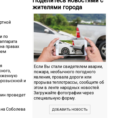
Поделитесь новостями с
жителями города
ртной
и по
аппарата
на правах
ием
я
Если Вы стали свидетелем аварии,
ного,
пожара, необычного погодного
моженную
явления, провала дороги или
орозыскной и
прорыва теплотрассы, сообщите об
этом в ленте народных новостей.
Загружайте фотографии через
нин проведет
специальную форму.
вна Соболева
ДОБАВИТЬ НОВОСТЬ