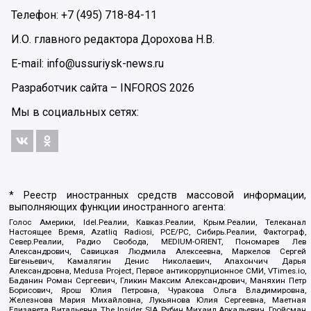
Телефон: +7 (495) 718-84-11
И.О. главного редактора Дорохова Н.В.
E-mail: info@ussuriysk-news.ru
Разработчик сайта –
INFOROS
2026
Мы в социальных сетях:
* Реестр иностранных средств массовой информации,
выполняющих функции иностранного агента:
Голос Америки, Idel.Реалии, Кавказ.Реалии, Крым.Реалии, Телеканал
Настоящее Время, Azatliq Radiosi, PCE/PC, Сибирь.Реалии, Фактограф,
Север.Реалии, Радио Свобода, MEDIUM-ORIENT, Пономарев Лев
Александрович, Савицкая Людмила Алексеевна, Маркелов Сергей
Евгеньевич, Камалягин Денис Николаевич, Апахончич Дарья
Александровна, Medusa Project, Первое антикоррупционное СМИ, VTimes.io,
Баданин Роман Сергеевич, Гликин Максим Александрович, Маняхин Петр
Борисович, Ярош Юлия Петровна, Чуракова Ольга Владимировна,
Железнова Мария Михайловна, Лукьянова Юлия Сергеевна, Маетная
Елизавета Витальевна, The Insider SIA, Рубин Михаил Аркадьевич, Гройсман