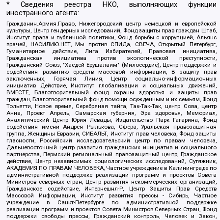
* Сведения реестра НКО, выполняющих функции
иностранного агента:
Гражданин.Армия.Право, Нижегородский центр немецкой и европейской
культуры, Центр гендерных исследований, Фонд защиты прав граждан Штаб,
Институт права и публичной политики, Фонд борьбы с коррупцией, Альянс
врачей, НАСИЛИЮ.НЕТ, Мы против СПИДа, СВЕЧА, Открытый Петербург,
Гуманитарное действие, Лига Избирателей, Правовая инициатива,
Гражданская инициатива против экологической преступности,
Гражданский Союз, "Хасдей Ерушалаим" (Милосердие), Центр поддержки и
содействия развитию средств массовой информации, В защиту прав
заключенных, Горячая Линия, Центр социально-информационных
инициатив Действие, Институт глобализации и социальных движений,
ВМЕСТЕ, Благотворительный фонд охраны здоровья и защиты прав
граждан, Благотворительный фонд помощи осужденным и их семьям, Фонд
Тольятти, Новое время, Серебряная тайга, Так-Так-Так, центр Сова, центр
Анна, Проект Апрель, Самарская губерния, Эра здоровья, Мемориал,
Аналитический Центр Юрия Левады, Издательство Парк Гагарина, Фонд
содействия имени Андрея Рылькова, Сфера, Уральская правозащитная
группа, Женщины Евразии, СИБАЛЬТ, Институт прав человека, Фонд защиты
гласности, Российский исследовательский центр по правам человека,
Дальневосточный центр развития гражданских инициатив и социального
партнерства, Пермский региональный правозащитный центр, Гражданское
действие, Центр независимых социологических исследований, Сутяжник,
АКАДЕМИЯ ПО ПРАВАМ ЧЕЛОВЕКА, Частное учреждение в Калининграде по
административной поддержке реализации программ и проектов Совета
Министров северных стран, Центр развития некоммерческих организаций,
Гражданское содействие, Интернешнл-Р, Центр Защиты Прав Средств
Массовой Информации, Институт развития прессы - Сибирь, Частное
учреждение в Санкт-Петербурге по административной поддержке
реализации программ и проектов Совета Министров Северных Стран, Фонд
поддержки свободы прессы, Гражданский контроль, Человек и Закон,