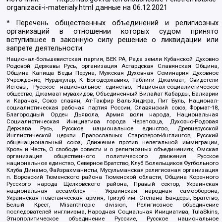
organizacii-i-materialy.html
данные на
06.12.2021
* Перечень общественных объединений и религиозных
организаций в отношении которых судом принято
вступившее в законную силу решение о ликвидации или
запрете деятельности:
Национал-большевистская партия, ВЕК РА, Рада земли Кубанской Духовно
Родовой Державы Русь, организация Асгардская Славянская Община,
Община Капища Веды Перуна, Мужская Духовная Семинария Духовное
Учреждение, Нурджулар, К Богодержавию, Таблиги Джамаат, Свидетели
Иеговы, Русское национальное единство, Национал-социалистическое
общество, Джамаат мувахидов, Объединенный Вилайат Кабарды, Балкарии
и Карачая, Союз славян, Ат-Такфир Валь-Хиджра, Пит Буль, Национал-
социалистическая рабочая партия России, Славянский союз, Формат-18,
Благородный Орден Дьявола, Армия воли народа, Национальная
Социалистическая Инициатива города Череповца, Духовно-Родовая
Держава Русь, Русское национальное единство, Древнерусской
Инглистической церкви Православных Староверов-Инглингов, Русский
общенациональный союз, Движение против нелегальной иммиграции,
Кровь и Честь, О свободе совести и о религиозных объединениях, Омская
организация общественного политического движения Русское
национальное единство, Северное Братство, Клуб Болельщиков Футбольного
Клуба Динамо, Файзрахманисты, Мусульманская религиозная организация
п. Боровский Тюменского района Тюменской области, Община Коренного
Русского народа Щелковского района, Правый сектор, Украинская
национальная ассамблея – Украинская народная самооборона,
Украинская повстанческая армия, Тризуб им. Степана Бандеры, Братство,
Белый Крест, Misanthropic division, Религиозное объединение
последователей инглиизма, Народная Социальная Инициатива, TulaSkins,
Этнополитическое объединение Русские, Русское национальное