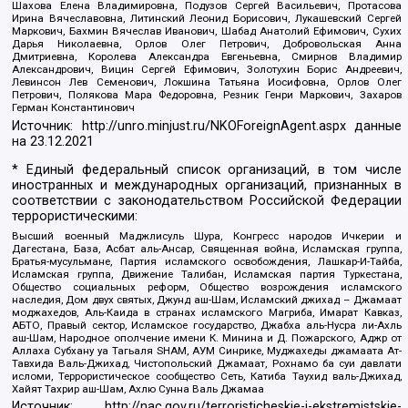
Шахова Елена Владимировна, Подузов Сергей Васильевич, Протасова
Ирина Вячеславовна, Литинский Леонид Борисович, Лукашевский Сергей
Маркович, Бахмин Вячеслав Иванович, Шабад Анатолий Ефимович, Сухих
Дарья Николаевна, Орлов Олег Петрович, Добровольская Анна
Дмитриевна, Королева Александра Евгеньевна, Смирнов Владимир
Александрович, Вицин Сергей Ефимович, Золотухин Борис Андреевич,
Левинсон Лев Семенович, Локшина Татьяна Иосифовна, Орлов Олег
Петрович, Полякова Мара Федоровна, Резник Генри Маркович, Захаров
Герман Константинович
Источник:
http://unro.minjust.ru/NKOForeignAgent.aspx
данные
на
23.12.2021
* Единый федеральный список организаций, в том числе
иностранных и международных организаций, признанных в
соответствии с законодательством Российской Федерации
террористическими:
Высший военный Маджлисуль Шура, Конгресс народов Ичкерии и
Дагестана, База, Асбат аль-Ансар, Священная война, Исламская группа,
Братья-мусульмане, Партия исламского освобождения, Лашкар-И-Тайба,
Исламская группа, Движение Талибан, Исламская партия Туркестана,
Общество социальных реформ, Общество возрождения исламского
наследия, Дом двух святых, Джунд аш-Шам, Исламский джихад – Джамаат
моджахедов, Аль-Каида в странах исламского Магриба, Имарат Кавказ,
АБТО, Правый сектор, Исламское государство, Джабха аль-Нусра ли-Ахль
аш-Шам, Народное ополчение имени К. Минина и Д. Пожарского, Аджр от
Аллаха Субхану уа Тагьаля SHAM, АУМ Синрике, Муджахеды джамаата Ат-
Тавхида Валь-Джихад, Чистопольский Джамаат, Рохнамо ба суи давлати
исломи, Террористическое сообщество Сеть, Катиба Таухид валь-Джихад,
Хайят Тахрир аш-Шам, Ахлю Сунна Валь Джамаа
Источник:
http://nac.gov.ru/terroristicheskie-i-ekstremistskie-