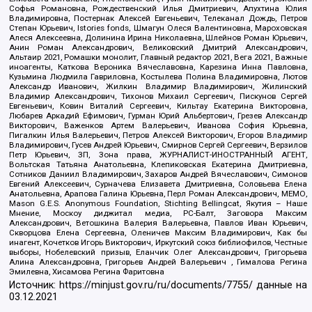
Софья Романовна, Рождественский Илья Дмитриевич, Апухтина Юлия
Владимировна, Постернак Алексей Евгеньевич, Телеканал Дождь, Петров
Степан Юрьевич, Istories fonds, Шмагун Олеся Валентиновна, Мароховская
Алеся Алексеевна, Долинина Ирина Николаевна, Шлейнов Роман Юрьевич,
Анин Роман Александрович, Великовский Дмитрий Александрович,
Альтаир 2021, Ромашки монолит, Главный редактор 2021, Вега 2021, Важные
иноагенты, Каткова Вероника Вячеславовна, Карезина Инна Павловна,
Кузьмина Людмила Гавриловна, Костылева Полина Владимировна, Лютов
Александр Иванович, Жилкин Владимир Владимирович, Жилинский
Владимир Александрович, Тихонов Михаил Сергеевич, Пискунов Сергей
Евгеньевич, Ковин Виталий Сергеевич, Кильтау Екатерина Викторовна,
Любарев Аркадий Ефимович, Гурман Юрий Альбертович, Грезев Александр
Викторович, Важенков Артем Валерьевич, Иванова София Юрьевна,
Пигалкин Илья Валерьевич, Петров Алексей Викторович, Егоров Владимир
Владимирович, Гусев Андрей Юрьевич, Смирнов Сергей Сергеевич, Верзилов
Петр Юрьевич, ЗП, Зона права, ЖУРНАЛИСТ-ИНОСТРАННЫЙ АГЕНТ,
Вольтская Татьяна Анатольевна, Клепиковская Екатерина Дмитриевна,
Сотников Даниил Владимирович, Захаров Андрей Вячеславович, Симонов
Евгений Алексеевич, Сурначева Елизавета Дмитриевна, Соловьева Елена
Анатольевна, Арапова Галина Юрьевна, Перл Роман Александрович, МЕМО,
Mason G.E.S. Anonymous Foundation, Stichting Bellingcat, Якутия – Наше
Мнение, Москоу диджитал медиа, РС-Балт, Заговора Максим
Александрович, Ветошкина Валерия Валерьевна, Павлов Иван Юрьевич,
Скворцова Елена Сергеевна, Оленичев Максим Владимирович, Как бы
инагент, Кочетков Игорь Викторович, Иркутский союз библиофилов, Честные
выборы, Нобелевский призыв, Еланчик Олег Александрович, Григорьева
Алина Александровна, Григорьев Андрей Валерьевич , Гималова Регина
Эмилевна, Хисамова Регина Фаритовна
Источник:
https://minjust.gov.ru/ru/documents/7755/
данные на
03.12.2021