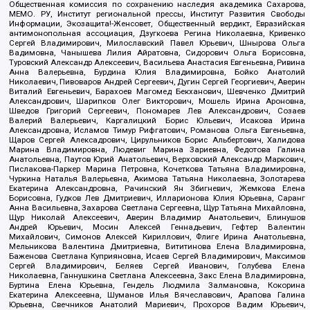
Общественная комиссия по сохранению наследия академика Сахарова,
МЕМО. РУ, Институт региональной прессы, Институт Развития Свободы
Информации, Экозащита!-Женсовет, Общественный вердикт, Евразийская
антимонопольная ассоциация, Дзугкоева Регина Николаевна, Кривенко
Сергей Владимирович, Милославский Павел Юрьевич, Шнырова Ольга
Вадимовна, Чанышева Лилия Айратовна, Сидорович Ольга Борисовна,
Туровский Александр Алексеевич, Васильева Анастасия Евгеньевна, Ривина
Анна Валерьевна, Бурдина Юлия Владимировна, Бойко Анатолий
Николаевич, Пивоваров Андрей Сергеевич, Дугин Сергей Георгиевич, Аверин
Виталий Евгеньевич, Барахоев Магомед Бекханович, Шевченко Дмитрий
Александрович, Шарипков Олег Викторович, Мошель Ирина Ароновна,
Шведов Григорий Сергеевич, Пономарев Лев Александрович, Созаев
Валерий Валерьевич, Каргалицкий Борис Юльевич, Исакова Ирина
Александровна, Исламов Тимур Рифгатович, Романова Ольга Евгеньевна,
Щаров Сергей Алексадрович, Цирульников Борис Альбертович, Халидова
Марина Владимировна, Людевиг Марина Зариевна, Федотова Галина
Анатольевна, Паутов Юрий Анатольевич, Верховский Александр Маркович,
Пислакова-Паркер Марина Петровна, Кочеткова Татьяна Владимировна,
Чуркина Наталья Валерьевна, Акимова Татьяна Николаевна, Золотарева
Екатерина Александровна, Рачинский Ян Збигневич, Жемкова Елена
Борисовна, Гудков Лев Дмитриевич, Илларионова Юлия Юрьевна, Саранг
Анна Васильевна, Захарова Светлана Сергеевна, Щур Татьяна Михайловна,
Щур Николай Алексеевич, Аверин Владимир Анатольевич, Блинушов
Андрей Юрьевич, Мосин Алексей Геннадьевич, Гефтер Валентин
Михайлович, Симонов Алексей Кириллович, Флиге Ирина Анатольевна,
Мельникова Валентина Дмитриевна, Вититинова Елена Владимировна,
Баженова Светлана Куприяновна, Исаев Сергей Владимирович, Максимов
Сергей Владимирович, Беляев Сергей Иванович, Голубева Елена
Николаевна, Ганнушкина Светлана Алексеевна, Закс Елена Владимировна,
Буртина Елена Юрьевна, Гендель Людмила Залмановна, Кокорина
Екатерина Алексеевна, Шуманов Илья Вячеславович, Арапова Галина
Юрьевна, Свечников Анатолий Мариевич, Прохоров Вадим Юрьевич,