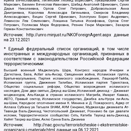
Ирина Вячеславовна, Литинский Леонид Борисович, Лукашевский Сергей
Маркович, Бахмин Вячеслав Иванович, Шабад Анатолий Ефимович, Сухих
Дарья Николаевна, Орлов Олег Петрович, Добровольская Анна
Дмитриевна, Королева Александра Евгеньевна, Смирнов Владимир
Александрович, Вицин Сергей Ефимович, Золотухин Борис Андреевич,
Левинсон Лев Семенович, Локшина Татьяна Иосифовна, Орлов Олег
Петрович, Полякова Мара Федоровна, Резник Генри Маркович, Захаров
Герман Константинович
Источник:
http://unro.minjust.ru/NKOForeignAgent.aspx
данные
на
23.12.2021
* Единый федеральный список организаций, в том числе
иностранных и международных организаций, признанных в
соответствии с законодательством Российской Федерации
террористическими:
Высший военный Маджлисуль Шура, Конгресс народов Ичкерии и
Дагестана, База, Асбат аль-Ансар, Священная война, Исламская группа,
Братья-мусульмане, Партия исламского освобождения, Лашкар-И-Тайба,
Исламская группа, Движение Талибан, Исламская партия Туркестана,
Общество социальных реформ, Общество возрождения исламского
наследия, Дом двух святых, Джунд аш-Шам, Исламский джихад – Джамаат
моджахедов, Аль-Каида в странах исламского Магриба, Имарат Кавказ,
АБТО, Правый сектор, Исламское государство, Джабха аль-Нусра ли-Ахль
аш-Шам, Народное ополчение имени К. Минина и Д. Пожарского, Аджр от
Аллаха Субхану уа Тагьаля SHAM, АУМ Синрике, Муджахеды джамаата Ат-
Тавхида Валь-Джихад, Чистопольский Джамаат, Рохнамо ба суи давлати
исломи, Террористическое сообщество Сеть, Катиба Таухид валь-Джихад,
Хайят Тахрир аш-Шам, Ахлю Сунна Валь Джамаа
Источник:
http://nac.gov.ru/terroristicheskie-i-ekstremistskie-
organizacii-i-materialy.html
данные на
06.12.2021