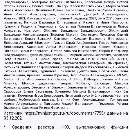
Владимировна, Постернак Алексей Евгеньевич, Телеканал Дождь, Петров
Степан Юрьевич, Istories fonds, Шмагун Олеся Валентиновна, Мароховская
Алеся Алексеевна, Долинина Ирина Николаевна, Шлейнов Роман Юрьевич,
Анин Роман Александрович, Великовский Дмитрий Александрович,
Альтаир 2021, Ромашки монолит, Главный редактор 2021, Вега 2021, Важные
иноагенты, Каткова Вероника Вячеславовна, Карезина Инна Павловна,
Кузьмина Людмила Гавриловна, Костылева Полина Владимировна, Лютов
Александр Иванович, Жилкин Владимир Владимирович, Жилинский
Владимир Александрович, Тихонов Михаил Сергеевич, Пискунов Сергей
Евгеньевич, Ковин Виталий Сергеевич, Кильтау Екатерина Викторовна,
Любарев Аркадий Ефимович, Гурман Юрий Альбертович, Грезев Александр
Викторович, Важенков Артем Валерьевич, Иванова София Юрьевна,
Пигалкин Илья Валерьевич, Петров Алексей Викторович, Егоров Владимир
Владимирович, Гусев Андрей Юрьевич, Смирнов Сергей Сергеевич, Верзилов
Петр Юрьевич, ЗП, Зона права, ЖУРНАЛИСТ-ИНОСТРАННЫЙ АГЕНТ,
Вольтская Татьяна Анатольевна, Клепиковская Екатерина Дмитриевна,
Сотников Даниил Владимирович, Захаров Андрей Вячеславович, Симонов
Евгений Алексеевич, Сурначева Елизавета Дмитриевна, Соловьева Елена
Анатольевна, Арапова Галина Юрьевна, Перл Роман Александрович, МЕМО,
Mason G.E.S. Anonymous Foundation, Stichting Bellingcat, Якутия – Наше
Мнение, Москоу диджитал медиа, РС-Балт, Заговора Максим
Александрович, Ветошкина Валерия Валерьевна, Павлов Иван Юрьевич,
Скворцова Елена Сергеевна, Оленичев Максим Владимирович, Как бы
инагент, Кочетков Игорь Викторович, Иркутский союз библиофилов, Честные
выборы, Нобелевский призыв, Еланчик Олег Александрович, Григорьева
Алина Александровна, Григорьев Андрей Валерьевич , Гималова Регина
Эмилевна, Хисамова Регина Фаритовна
Источник:
https://minjust.gov.ru/ru/documents/7755/
данные на
03.12.2021
* Сведения реестра НКО, выполняющих функции