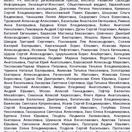
МЕМО. РУ, Институт региональной прессы, Институт Развития Свободы
Информации, Экозащита!-Женсовет, Общественный вердикт, Евразийская
антимонопольная ассоциация, Дзугкоева Регина Николаевна, Кривенко
Сергей Владимирович, Милославский Павел Юрьевич, Шнырова Ольга
Вадимовна, Чанышева Лилия Айратовна, Сидорович Ольга Борисовна,
Туровский Александр Алексеевич, Васильева Анастасия Евгеньевна, Ривина
Анна Валерьевна, Бурдина Юлия Владимировна, Бойко Анатолий
Николаевич, Пивоваров Андрей Сергеевич, Дугин Сергей Георгиевич, Аверин
Виталий Евгеньевич, Барахоев Магомед Бекханович, Шевченко Дмитрий
Александрович, Шарипков Олег Викторович, Мошель Ирина Ароновна,
Шведов Григорий Сергеевич, Пономарев Лев Александрович, Созаев
Валерий Валерьевич, Каргалицкий Борис Юльевич, Исакова Ирина
Александровна, Исламов Тимур Рифгатович, Романова Ольга Евгеньевна,
Щаров Сергей Алексадрович, Цирульников Борис Альбертович, Халидова
Марина Владимировна, Людевиг Марина Зариевна, Федотова Галина
Анатольевна, Паутов Юрий Анатольевич, Верховский Александр Маркович,
Пислакова-Паркер Марина Петровна, Кочеткова Татьяна Владимировна,
Чуркина Наталья Валерьевна, Акимова Татьяна Николаевна, Золотарева
Екатерина Александровна, Рачинский Ян Збигневич, Жемкова Елена
Борисовна, Гудков Лев Дмитриевич, Илларионова Юлия Юрьевна, Саранг
Анна Васильевна, Захарова Светлана Сергеевна, Щур Татьяна Михайловна,
Щур Николай Алексеевич, Аверин Владимир Анатольевич, Блинушов
Андрей Юрьевич, Мосин Алексей Геннадьевич, Гефтер Валентин
Михайлович, Симонов Алексей Кириллович, Флиге Ирина Анатольевна,
Мельникова Валентина Дмитриевна, Вититинова Елена Владимировна,
Баженова Светлана Куприяновна, Исаев Сергей Владимирович, Максимов
Сергей Владимирович, Беляев Сергей Иванович, Голубева Елена
Николаевна, Ганнушкина Светлана Алексеевна, Закс Елена Владимировна,
Буртина Елена Юрьевна, Гендель Людмила Залмановна, Кокорина
Екатерина Алексеевна, Шуманов Илья Вячеславович, Арапова Галина
Юрьевна, Свечников Анатолий Мариевич, Прохоров Вадим Юрьевич,
Шахова Елена Владимировна, Подузов Сергей Васильевич, Протасова