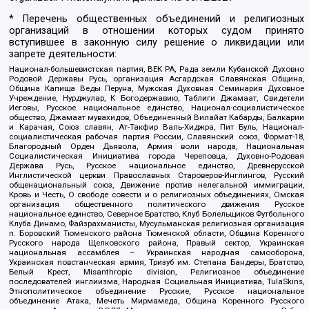
* Перечень общественных объединений и религиозных
организаций в отношении которых судом принято
вступившее в законную силу решение о ликвидации или
запрете деятельности:
Национал-большевистская партия, ВЕК РА, Рада земли Кубанской Духовно
Родовой Державы Русь, организация Асгардская Славянская Община,
Община Капища Веды Перуна, Мужская Духовная Семинария Духовное
Учреждение, Нурджулар, К Богодержавию, Таблиги Джамаат, Свидетели
Иеговы, Русское национальное единство, Национал-социалистическое
общество, Джамаат мувахидов, Объединенный Вилайат Кабарды, Балкарии
и Карачая, Союз славян, Ат-Такфир Валь-Хиджра, Пит Буль, Национал-
социалистическая рабочая партия России, Славянский союз, Формат-18,
Благородный Орден Дьявола, Армия воли народа, Национальная
Социалистическая Инициатива города Череповца, Духовно-Родовая
Держава Русь, Русское национальное единство, Древнерусской
Инглистической церкви Православных Староверов-Инглингов, Русский
общенациональный союз, Движение против нелегальной иммиграции,
Кровь и Честь, О свободе совести и о религиозных объединениях, Омская
организация общественного политического движения Русское
национальное единство, Северное Братство, Клуб Болельщиков Футбольного
Клуба Динамо, Файзрахманисты, Мусульманская религиозная организация
п. Боровский Тюменского района Тюменской области, Община Коренного
Русского народа Щелковского района, Правый сектор, Украинская
национальная ассамблея – Украинская народная самооборона,
Украинская повстанческая армия, Тризуб им. Степана Бандеры, Братство,
Белый Крест, Misanthropic division, Религиозное объединение
последователей инглиизма, Народная Социальная Инициатива, TulaSkins,
Этнополитическое объединение Русские, Русское национальное
объединение Атака, Мечеть Мирмамеда, Община Коренного Русского