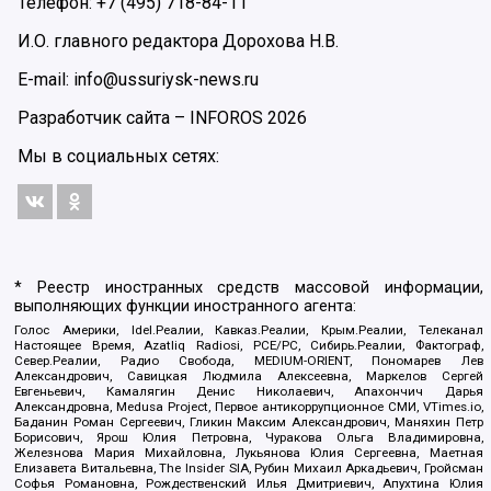
Телефон: +7 (495) 718-84-11
И.О. главного редактора Дорохова Н.В.
E-mail: info@ussuriysk-news.ru
Разработчик сайта –
INFOROS
2026
Мы в социальных сетях:
* Реестр иностранных средств массовой информации,
выполняющих функции иностранного агента:
Голос Америки, Idel.Реалии, Кавказ.Реалии, Крым.Реалии, Телеканал
Настоящее Время, Azatliq Radiosi, PCE/PC, Сибирь.Реалии, Фактограф,
Север.Реалии, Радио Свобода, MEDIUM-ORIENT, Пономарев Лев
Александрович, Савицкая Людмила Алексеевна, Маркелов Сергей
Евгеньевич, Камалягин Денис Николаевич, Апахончич Дарья
Александровна, Medusa Project, Первое антикоррупционное СМИ, VTimes.io,
Баданин Роман Сергеевич, Гликин Максим Александрович, Маняхин Петр
Борисович, Ярош Юлия Петровна, Чуракова Ольга Владимировна,
Железнова Мария Михайловна, Лукьянова Юлия Сергеевна, Маетная
Елизавета Витальевна, The Insider SIA, Рубин Михаил Аркадьевич, Гройсман
Софья Романовна, Рождественский Илья Дмитриевич, Апухтина Юлия