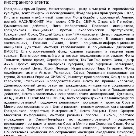
иностранного агента:
Гражданин.Армия.Право, Нижегородский центр немецкой и европейской
культуры, Центр гендерных исследований, Фонд защиты прав граждан Штаб,
Институт права и публичной политики, Фонд борьбы с коррупцией, Альянс
врачей, НАСИЛИЮ.НЕТ, Мы против СПИДа, СВЕЧА, Открытый Петербург,
Гуманитарное действие, Лига Избирателей, Правовая инициатива,
Гражданская инициатива против экологической преступности,
Гражданский Союз, "Хасдей Ерушалаим" (Милосердие), Центр поддержки и
содействия развитию средств массовой информации, В защиту прав
заключенных, Горячая Линия, Центр социально-информационных
инициатив Действие, Институт глобализации и социальных движений,
ВМЕСТЕ, Благотворительный фонд охраны здоровья и защиты прав
граждан, Благотворительный фонд помощи осужденным и их семьям, Фонд
Тольятти, Новое время, Серебряная тайга, Так-Так-Так, центр Сова, центр
Анна, Проект Апрель, Самарская губерния, Эра здоровья, Мемориал,
Аналитический Центр Юрия Левады, Издательство Парк Гагарина, Фонд
содействия имени Андрея Рылькова, Сфера, Уральская правозащитная
группа, Женщины Евразии, СИБАЛЬТ, Институт прав человека, Фонд защиты
гласности, Российский исследовательский центр по правам человека,
Дальневосточный центр развития гражданских инициатив и социального
партнерства, Пермский региональный правозащитный центр, Гражданское
действие, Центр независимых социологических исследований, Сутяжник,
АКАДЕМИЯ ПО ПРАВАМ ЧЕЛОВЕКА, Частное учреждение в Калининграде по
административной поддержке реализации программ и проектов Совета
Министров северных стран, Центр развития некоммерческих организаций,
Гражданское содействие, Интернешнл-Р, Центр Защиты Прав Средств
Массовой Информации, Институт развития прессы - Сибирь, Частное
учреждение в Санкт-Петербурге по административной поддержке
реализации программ и проектов Совета Министров Северных Стран, Фонд
поддержки свободы прессы, Гражданский контроль, Человек и Закон,
Общественная комиссия по сохранению наследия академика Сахарова,