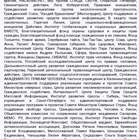
врачей, НАСИЛИЮ.НЕТ, Мы против СПИДа, СВЕЧА, Открытый Петербург,
Гуманитарное действие, Лига Избирателей, Правовая инициатива,
Гражданская инициатива против экологической преступности,
Гражданский Союз, "Хасдей Ерушалаим" (Милосердие), Центр поддержки и
содействия развитию средств массовой информации, В защиту прав
заключенных, Горячая Линия, Центр социально-информационных
инициатив Действие, Институт глобализации и социальных движений,
ВМЕСТЕ, Благотворительный фонд охраны здоровья и защиты прав
граждан, Благотворительный фонд помощи осужденным и их семьям, Фонд
Тольятти, Новое время, Серебряная тайга, Так-Так-Так, центр Сова, центр
Анна, Проект Апрель, Самарская губерния, Эра здоровья, Мемориал,
Аналитический Центр Юрия Левады, Издательство Парк Гагарина, Фонд
содействия имени Андрея Рылькова, Сфера, Уральская правозащитная
группа, Женщины Евразии, СИБАЛЬТ, Институт прав человека, Фонд защиты
гласности, Российский исследовательский центр по правам человека,
Дальневосточный центр развития гражданских инициатив и социального
партнерства, Пермский региональный правозащитный центр, Гражданское
действие, Центр независимых социологических исследований, Сутяжник,
АКАДЕМИЯ ПО ПРАВАМ ЧЕЛОВЕКА, Частное учреждение в Калининграде по
административной поддержке реализации программ и проектов Совета
Министров северных стран, Центр развития некоммерческих организаций,
Гражданское содействие, Интернешнл-Р, Центр Защиты Прав Средств
Массовой Информации, Институт развития прессы - Сибирь, Частное
учреждение в Санкт-Петербурге по административной поддержке
реализации программ и проектов Совета Министров Северных Стран, Фонд
поддержки свободы прессы, Гражданский контроль, Человек и Закон,
Общественная комиссия по сохранению наследия академика Сахарова,
МЕМО. РУ, Институт региональной прессы, Институт Развития Свободы
Информации, Экозащита!-Женсовет, Общественный вердикт, Евразийская
антимонопольная ассоциация, Дзугкоева Регина Николаевна, Кривенко
Сергей Владимирович, Милославский Павел Юрьевич, Шнырова Ольга
Вадимовна, Чанышева Лилия Айратовна, Сидорович Ольга Борисовна,