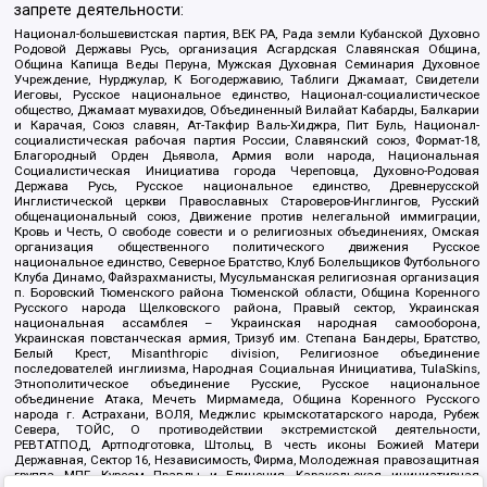
запрете деятельности:
Национал-большевистская партия, ВЕК РА, Рада земли Кубанской Духовно
Родовой Державы Русь, организация Асгардская Славянская Община,
Община Капища Веды Перуна, Мужская Духовная Семинария Духовное
Учреждение, Нурджулар, К Богодержавию, Таблиги Джамаат, Свидетели
Иеговы, Русское национальное единство, Национал-социалистическое
общество, Джамаат мувахидов, Объединенный Вилайат Кабарды, Балкарии
и Карачая, Союз славян, Ат-Такфир Валь-Хиджра, Пит Буль, Национал-
социалистическая рабочая партия России, Славянский союз, Формат-18,
Благородный Орден Дьявола, Армия воли народа, Национальная
Социалистическая Инициатива города Череповца, Духовно-Родовая
Держава Русь, Русское национальное единство, Древнерусской
Инглистической церкви Православных Староверов-Инглингов, Русский
общенациональный союз, Движение против нелегальной иммиграции,
Кровь и Честь, О свободе совести и о религиозных объединениях, Омская
организация общественного политического движения Русское
национальное единство, Северное Братство, Клуб Болельщиков Футбольного
Клуба Динамо, Файзрахманисты, Мусульманская религиозная организация
п. Боровский Тюменского района Тюменской области, Община Коренного
Русского народа Щелковского района, Правый сектор, Украинская
национальная ассамблея – Украинская народная самооборона,
Украинская повстанческая армия, Тризуб им. Степана Бандеры, Братство,
Белый Крест, Misanthropic division, Религиозное объединение
последователей инглиизма, Народная Социальная Инициатива, TulaSkins,
Этнополитическое объединение Русские, Русское национальное
объединение Атака, Мечеть Мирмамеда, Община Коренного Русского
народа г. Астрахани, ВОЛЯ, Меджлис крымскотатарского народа, Рубеж
Севера, ТОЙС, О противодействии экстремистской деятельности,
РЕВТАТПОД, Артподготовка, Штольц, В честь иконы Божией Матери
Державная, Сектор 16, Независимость, Фирма, Молодежная правозащитная
группа МПГ, Курсом Правды и Единения, Каракольская инициативная