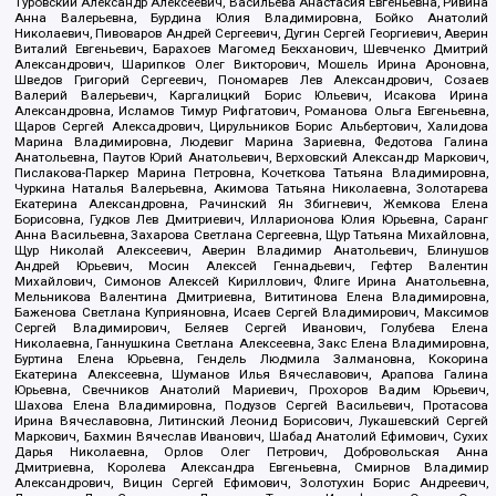
Туровский Александр Алексеевич, Васильева Анастасия Евгеньевна, Ривина
Анна Валерьевна, Бурдина Юлия Владимировна, Бойко Анатолий
Николаевич, Пивоваров Андрей Сергеевич, Дугин Сергей Георгиевич, Аверин
Виталий Евгеньевич, Барахоев Магомед Бекханович, Шевченко Дмитрий
Александрович, Шарипков Олег Викторович, Мошель Ирина Ароновна,
Шведов Григорий Сергеевич, Пономарев Лев Александрович, Созаев
Валерий Валерьевич, Каргалицкий Борис Юльевич, Исакова Ирина
Александровна, Исламов Тимур Рифгатович, Романова Ольга Евгеньевна,
Щаров Сергей Алексадрович, Цирульников Борис Альбертович, Халидова
Марина Владимировна, Людевиг Марина Зариевна, Федотова Галина
Анатольевна, Паутов Юрий Анатольевич, Верховский Александр Маркович,
Пислакова-Паркер Марина Петровна, Кочеткова Татьяна Владимировна,
Чуркина Наталья Валерьевна, Акимова Татьяна Николаевна, Золотарева
Екатерина Александровна, Рачинский Ян Збигневич, Жемкова Елена
Борисовна, Гудков Лев Дмитриевич, Илларионова Юлия Юрьевна, Саранг
Анна Васильевна, Захарова Светлана Сергеевна, Щур Татьяна Михайловна,
Щур Николай Алексеевич, Аверин Владимир Анатольевич, Блинушов
Андрей Юрьевич, Мосин Алексей Геннадьевич, Гефтер Валентин
Михайлович, Симонов Алексей Кириллович, Флиге Ирина Анатольевна,
Мельникова Валентина Дмитриевна, Вититинова Елена Владимировна,
Баженова Светлана Куприяновна, Исаев Сергей Владимирович, Максимов
Сергей Владимирович, Беляев Сергей Иванович, Голубева Елена
Николаевна, Ганнушкина Светлана Алексеевна, Закс Елена Владимировна,
Буртина Елена Юрьевна, Гендель Людмила Залмановна, Кокорина
Екатерина Алексеевна, Шуманов Илья Вячеславович, Арапова Галина
Юрьевна, Свечников Анатолий Мариевич, Прохоров Вадим Юрьевич,
Шахова Елена Владимировна, Подузов Сергей Васильевич, Протасова
Ирина Вячеславовна, Литинский Леонид Борисович, Лукашевский Сергей
Маркович, Бахмин Вячеслав Иванович, Шабад Анатолий Ефимович, Сухих
Дарья Николаевна, Орлов Олег Петрович, Добровольская Анна
Дмитриевна, Королева Александра Евгеньевна, Смирнов Владимир
Александрович, Вицин Сергей Ефимович, Золотухин Борис Андреевич,