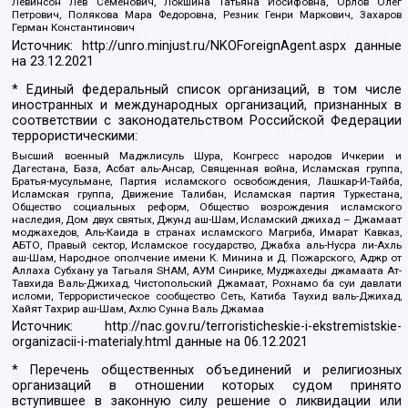
Левинсон Лев Семенович, Локшина Татьяна Иосифовна, Орлов Олег
Петрович, Полякова Мара Федоровна, Резник Генри Маркович, Захаров
Герман Константинович
Источник:
http://unro.minjust.ru/NKOForeignAgent.aspx
данные
на
23.12.2021
* Единый федеральный список организаций, в том числе
иностранных и международных организаций, признанных в
соответствии с законодательством Российской Федерации
террористическими:
Высший военный Маджлисуль Шура, Конгресс народов Ичкерии и
Дагестана, База, Асбат аль-Ансар, Священная война, Исламская группа,
Братья-мусульмане, Партия исламского освобождения, Лашкар-И-Тайба,
Исламская группа, Движение Талибан, Исламская партия Туркестана,
Общество социальных реформ, Общество возрождения исламского
наследия, Дом двух святых, Джунд аш-Шам, Исламский джихад – Джамаат
моджахедов, Аль-Каида в странах исламского Магриба, Имарат Кавказ,
АБТО, Правый сектор, Исламское государство, Джабха аль-Нусра ли-Ахль
аш-Шам, Народное ополчение имени К. Минина и Д. Пожарского, Аджр от
Аллаха Субхану уа Тагьаля SHAM, АУМ Синрике, Муджахеды джамаата Ат-
Тавхида Валь-Джихад, Чистопольский Джамаат, Рохнамо ба суи давлати
исломи, Террористическое сообщество Сеть, Катиба Таухид валь-Джихад,
Хайят Тахрир аш-Шам, Ахлю Сунна Валь Джамаа
Источник:
http://nac.gov.ru/terroristicheskie-i-ekstremistskie-
organizacii-i-materialy.html
данные на
06.12.2021
* Перечень общественных объединений и религиозных
организаций в отношении которых судом принято
вступившее в законную силу решение о ликвидации или