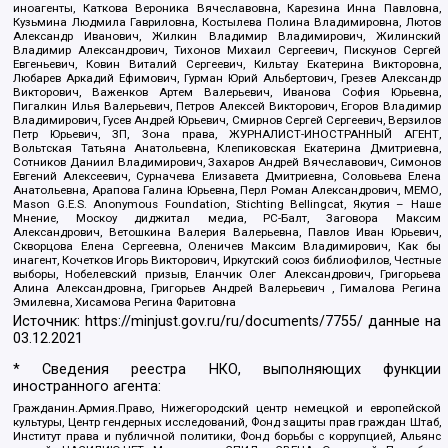
иноагенты, Каткова Вероника Вячеславовна, Карезина Инна Павловна,
Кузьмина Людмила Гавриловна, Костылева Полина Владимировна, Лютов
Александр Иванович, Жилкин Владимир Владимирович, Жилинский
Владимир Александрович, Тихонов Михаил Сергеевич, Пискунов Сергей
Евгеньевич, Ковин Виталий Сергеевич, Кильтау Екатерина Викторовна,
Любарев Аркадий Ефимович, Гурман Юрий Альбертович, Грезев Александр
Викторович, Важенков Артем Валерьевич, Иванова София Юрьевна,
Пигалкин Илья Валерьевич, Петров Алексей Викторович, Егоров Владимир
Владимирович, Гусев Андрей Юрьевич, Смирнов Сергей Сергеевич, Верзилов
Петр Юрьевич, ЗП, Зона права, ЖУРНАЛИСТ-ИНОСТРАННЫЙ АГЕНТ,
Вольтская Татьяна Анатольевна, Клепиковская Екатерина Дмитриевна,
Сотников Даниил Владимирович, Захаров Андрей Вячеславович, Симонов
Евгений Алексеевич, Сурначева Елизавета Дмитриевна, Соловьева Елена
Анатольевна, Арапова Галина Юрьевна, Перл Роман Александрович, МЕМО,
Mason G.E.S. Anonymous Foundation, Stichting Bellingcat, Якутия – Наше
Мнение, Москоу диджитал медиа, РС-Балт, Заговора Максим
Александрович, Ветошкина Валерия Валерьевна, Павлов Иван Юрьевич,
Скворцова Елена Сергеевна, Оленичев Максим Владимирович, Как бы
инагент, Кочетков Игорь Викторович, Иркутский союз библиофилов, Честные
выборы, Нобелевский призыв, Еланчик Олег Александрович, Григорьева
Алина Александровна, Григорьев Андрей Валерьевич , Гималова Регина
Эмилевна, Хисамова Регина Фаритовна
Источник:
https://minjust.gov.ru/ru/documents/7755/
данные на
03.12.2021
* Сведения реестра НКО, выполняющих функции
иностранного агента:
Гражданин.Армия.Право, Нижегородский центр немецкой и европейской
культуры, Центр гендерных исследований, Фонд защиты прав граждан Штаб,
Институт права и публичной политики, Фонд борьбы с коррупцией, Альянс