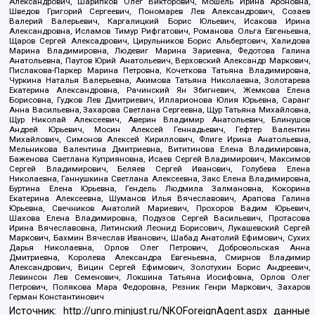
Александрович, Шарипков Олег Викторович, Мошель Ирина Ароновна,
Шведов Григорий Сергеевич, Пономарев Лев Александрович, Созаев
Валерий Валерьевич, Каргалицкий Борис Юльевич, Исакова Ирина
Александровна, Исламов Тимур Рифгатович, Романова Ольга Евгеньевна,
Щаров Сергей Алексадрович, Цирульников Борис Альбертович, Халидова
Марина Владимировна, Людевиг Марина Зариевна, Федотова Галина
Анатольевна, Паутов Юрий Анатольевич, Верховский Александр Маркович,
Пислакова-Паркер Марина Петровна, Кочеткова Татьяна Владимировна,
Чуркина Наталья Валерьевна, Акимова Татьяна Николаевна, Золотарева
Екатерина Александровна, Рачинский Ян Збигневич, Жемкова Елена
Борисовна, Гудков Лев Дмитриевич, Илларионова Юлия Юрьевна, Саранг
Анна Васильевна, Захарова Светлана Сергеевна, Щур Татьяна Михайловна,
Щур Николай Алексеевич, Аверин Владимир Анатольевич, Блинушов
Андрей Юрьевич, Мосин Алексей Геннадьевич, Гефтер Валентин
Михайлович, Симонов Алексей Кириллович, Флиге Ирина Анатольевна,
Мельникова Валентина Дмитриевна, Вититинова Елена Владимировна,
Баженова Светлана Куприяновна, Исаев Сергей Владимирович, Максимов
Сергей Владимирович, Беляев Сергей Иванович, Голубева Елена
Николаевна, Ганнушкина Светлана Алексеевна, Закс Елена Владимировна,
Буртина Елена Юрьевна, Гендель Людмила Залмановна, Кокорина
Екатерина Алексеевна, Шуманов Илья Вячеславович, Арапова Галина
Юрьевна, Свечников Анатолий Мариевич, Прохоров Вадим Юрьевич,
Шахова Елена Владимировна, Подузов Сергей Васильевич, Протасова
Ирина Вячеславовна, Литинский Леонид Борисович, Лукашевский Сергей
Маркович, Бахмин Вячеслав Иванович, Шабад Анатолий Ефимович, Сухих
Дарья Николаевна, Орлов Олег Петрович, Добровольская Анна
Дмитриевна, Королева Александра Евгеньевна, Смирнов Владимир
Александрович, Вицин Сергей Ефимович, Золотухин Борис Андреевич,
Левинсон Лев Семенович, Локшина Татьяна Иосифовна, Орлов Олег
Петрович, Полякова Мара Федоровна, Резник Генри Маркович, Захаров
Герман Константинович
Источник:
http://unro.minjust.ru/NKOForeignAgent.aspx
данные