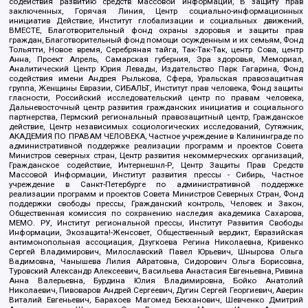
содействия развитию средств массовой информации, В защиту прав
заключенных, Горячая Линия, Центр социально-информационных
инициатив Действие, Институт глобализации и социальных движений,
ВМЕСТЕ, Благотворительный фонд охраны здоровья и защиты прав
граждан, Благотворительный фонд помощи осужденным и их семьям, Фонд
Тольятти, Новое время, Серебряная тайга, Так-Так-Так, центр Сова, центр
Анна, Проект Апрель, Самарская губерния, Эра здоровья, Мемориал,
Аналитический Центр Юрия Левады, Издательство Парк Гагарина, Фонд
содействия имени Андрея Рылькова, Сфера, Уральская правозащитная
группа, Женщины Евразии, СИБАЛЬТ, Институт прав человека, Фонд защиты
гласности, Российский исследовательский центр по правам человека,
Дальневосточный центр развития гражданских инициатив и социального
партнерства, Пермский региональный правозащитный центр, Гражданское
действие, Центр независимых социологических исследований, Сутяжник,
АКАДЕМИЯ ПО ПРАВАМ ЧЕЛОВЕКА, Частное учреждение в Калининграде по
административной поддержке реализации программ и проектов Совета
Министров северных стран, Центр развития некоммерческих организаций,
Гражданское содействие, Интернешнл-Р, Центр Защиты Прав Средств
Массовой Информации, Институт развития прессы - Сибирь, Частное
учреждение в Санкт-Петербурге по административной поддержке
реализации программ и проектов Совета Министров Северных Стран, Фонд
поддержки свободы прессы, Гражданский контроль, Человек и Закон,
Общественная комиссия по сохранению наследия академика Сахарова,
МЕМО. РУ, Институт региональной прессы, Институт Развития Свободы
Информации, Экозащита!-Женсовет, Общественный вердикт, Евразийская
антимонопольная ассоциация, Дзугкоева Регина Николаевна, Кривенко
Сергей Владимирович, Милославский Павел Юрьевич, Шнырова Ольга
Вадимовна, Чанышева Лилия Айратовна, Сидорович Ольга Борисовна,
Туровский Александр Алексеевич, Васильева Анастасия Евгеньевна, Ривина
Анна Валерьевна, Бурдина Юлия Владимировна, Бойко Анатолий
Николаевич, Пивоваров Андрей Сергеевич, Дугин Сергей Георгиевич, Аверин
Виталий Евгеньевич, Барахоев Магомед Бекханович, Шевченко Дмитрий