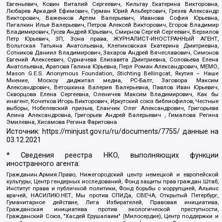
Евгеньевич, Ковин Виталий Сергеевич, Кильтау Екатерина Викторовна,
Любарев Аркадий Ефимович, Гурман Юрий Альбертович, Грезев Александр
Викторович, Важенков Артем Валерьевич, Иванова София Юрьевна,
Пигалкин Илья Валерьевич, Петров Алексей Викторович, Егоров Владимир
Владимирович, Гусев Андрей Юрьевич, Смирнов Сергей Сергеевич, Верзилов
Петр Юрьевич, ЗП, Зона права, ЖУРНАЛИСТ-ИНОСТРАННЫЙ АГЕНТ,
Вольтская Татьяна Анатольевна, Клепиковская Екатерина Дмитриевна,
Сотников Даниил Владимирович, Захаров Андрей Вячеславович, Симонов
Евгений Алексеевич, Сурначева Елизавета Дмитриевна, Соловьева Елена
Анатольевна, Арапова Галина Юрьевна, Перл Роман Александрович, МЕМО,
Mason G.E.S. Anonymous Foundation, Stichting Bellingcat, Якутия – Наше
Мнение, Москоу диджитал медиа, РС-Балт, Заговора Максим
Александрович, Ветошкина Валерия Валерьевна, Павлов Иван Юрьевич,
Скворцова Елена Сергеевна, Оленичев Максим Владимирович, Как бы
инагент, Кочетков Игорь Викторович, Иркутский союз библиофилов, Честные
выборы, Нобелевский призыв, Еланчик Олег Александрович, Григорьева
Алина Александровна, Григорьев Андрей Валерьевич , Гималова Регина
Эмилевна, Хисамова Регина Фаритовна
Источник:
https://minjust.gov.ru/ru/documents/7755/
данные на
03.12.2021
* Сведения реестра НКО, выполняющих функции
иностранного агента:
Гражданин.Армия.Право, Нижегородский центр немецкой и европейской
культуры, Центр гендерных исследований, Фонд защиты прав граждан Штаб,
Институт права и публичной политики, Фонд борьбы с коррупцией, Альянс
врачей, НАСИЛИЮ.НЕТ, Мы против СПИДа, СВЕЧА, Открытый Петербург,
Гуманитарное действие, Лига Избирателей, Правовая инициатива,
Гражданская инициатива против экологической преступности,
Гражданский Союз, "Хасдей Ерушалаим" (Милосердие), Центр поддержки и