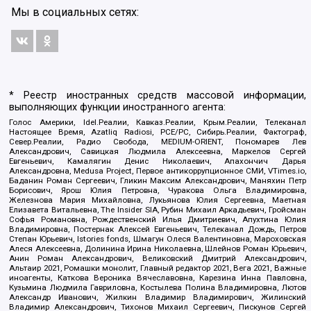
Мы в социальных сетях:
* Реестр иностранных средств массовой информации,
выполняющих функции иностранного агента:
Голос Америки, Idel.Реалии, Кавказ.Реалии, Крым.Реалии, Телеканал
Настоящее Время, Azatliq Radiosi, PCE/PC, Сибирь.Реалии, Фактограф,
Север.Реалии, Радио Свобода, MEDIUM-ORIENT, Пономарев Лев
Александрович, Савицкая Людмила Алексеевна, Маркелов Сергей
Евгеньевич, Камалягин Денис Николаевич, Апахончич Дарья
Александровна, Medusa Project, Первое антикоррупционное СМИ, VTimes.io,
Баданин Роман Сергеевич, Гликин Максим Александрович, Маняхин Петр
Борисович, Ярош Юлия Петровна, Чуракова Ольга Владимировна,
Железнова Мария Михайловна, Лукьянова Юлия Сергеевна, Маетная
Елизавета Витальевна, The Insider SIA, Рубин Михаил Аркадьевич, Гройсман
Софья Романовна, Рождественский Илья Дмитриевич, Апухтина Юлия
Владимировна, Постернак Алексей Евгеньевич, Телеканал Дождь, Петров
Степан Юрьевич, Istories fonds, Шмагун Олеся Валентиновна, Мароховская
Алеся Алексеевна, Долинина Ирина Николаевна, Шлейнов Роман Юрьевич,
Анин Роман Александрович, Великовский Дмитрий Александрович,
Альтаир 2021, Ромашки монолит, Главный редактор 2021, Вега 2021, Важные
иноагенты, Каткова Вероника Вячеславовна, Карезина Инна Павловна,
Кузьмина Людмила Гавриловна, Костылева Полина Владимировна, Лютов
Александр Иванович, Жилкин Владимир Владимирович, Жилинский
Владимир Александрович, Тихонов Михаил Сергеевич, Пискунов Сергей