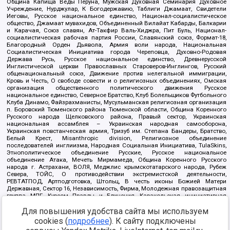
Община Капища Веды Перуна, Мужская Духовная Семинария Духовное
Учреждение, Нурджулар, К Богодержавию, Таблиги Джамаат, Свидетели
Иеговы, Русское национальное единство, Национал-социалистическое
общество, Джамаат мувахидов, Объединенный Вилайат Кабарды, Балкарии
и Карачая, Союз славян, Ат-Такфир Валь-Хиджра, Пит Буль, Национал-
социалистическая рабочая партия России, Славянский союз, Формат-18,
Благородный Орден Дьявола, Армия воли народа, Национальная
Социалистическая Инициатива города Череповца, Духовно-Родовая
Держава Русь, Русское национальное единство, Древнерусской
Инглистической церкви Православных Староверов-Инглингов, Русский
общенациональный союз, Движение против нелегальной иммиграции,
Кровь и Честь, О свободе совести и о религиозных объединениях, Омская
организация общественного политического движения Русское
национальное единство, Северное Братство, Клуб Болельщиков Футбольного
Клуба Динамо, Файзрахманисты, Мусульманская религиозная организация
п. Боровский Тюменского района Тюменской области, Община Коренного
Русского народа Щелковского района, Правый сектор, Украинская
национальная ассамблея – Украинская народная самооборона,
Украинская повстанческая армия, Тризуб им. Степана Бандеры, Братство,
Белый Крест, Misanthropic division, Религиозное объединение
последователей инглиизма, Народная Социальная Инициатива, TulaSkins,
Этнополитическое объединение Русские, Русское национальное
объединение Атака, Мечеть Мирмамеда, Община Коренного Русского
народа г. Астрахани, ВОЛЯ, Меджлис крымскотатарского народа, Рубеж
Севера, ТОЙС, О противодействии экстремистской деятельности,
РЕВТАТПОД, Артподготовка, Штольц, В честь иконы Божией Матери
Державная, Сектор 16, Независимость, Фирма, Молодежная правозащитная
группа МПГ, Курсом Правды и Единения, Каракольская инициативная
группа, Автоград Крю, Союз Славянских Сил Руси, Алля-Аят,
Для повышения удобства сайта мы используем
Благотворительный пансионат Ак Умут, Русская республика Русь,
Арестантское уголовное единство, Башкорт, Нация и свобода, W.H.С., Фалунь
cookies (
подробнее
). К сайту подключены
Дафа, Иртыш Ultras, Русский Патриотический клуб-Новокузнецк/РПК,