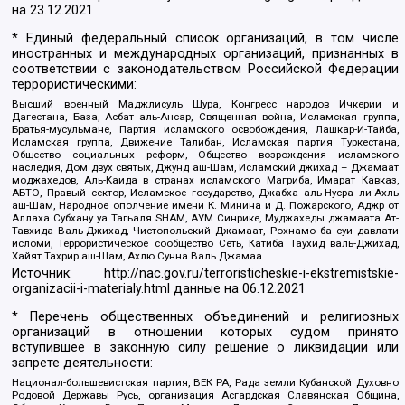
на
23.12.2021
* Единый федеральный список организаций, в том числе
иностранных и международных организаций, признанных в
соответствии с законодательством Российской Федерации
террористическими:
Высший военный Маджлисуль Шура, Конгресс народов Ичкерии и
Дагестана, База, Асбат аль-Ансар, Священная война, Исламская группа,
Братья-мусульмане, Партия исламского освобождения, Лашкар-И-Тайба,
Исламская группа, Движение Талибан, Исламская партия Туркестана,
Общество социальных реформ, Общество возрождения исламского
наследия, Дом двух святых, Джунд аш-Шам, Исламский джихад – Джамаат
моджахедов, Аль-Каида в странах исламского Магриба, Имарат Кавказ,
АБТО, Правый сектор, Исламское государство, Джабха аль-Нусра ли-Ахль
аш-Шам, Народное ополчение имени К. Минина и Д. Пожарского, Аджр от
Аллаха Субхану уа Тагьаля SHAM, АУМ Синрике, Муджахеды джамаата Ат-
Тавхида Валь-Джихад, Чистопольский Джамаат, Рохнамо ба суи давлати
исломи, Террористическое сообщество Сеть, Катиба Таухид валь-Джихад,
Хайят Тахрир аш-Шам, Ахлю Сунна Валь Джамаа
Источник:
http://nac.gov.ru/terroristicheskie-i-ekstremistskie-
organizacii-i-materialy.html
данные на
06.12.2021
* Перечень общественных объединений и религиозных
организаций в отношении которых судом принято
вступившее в законную силу решение о ликвидации или
запрете деятельности:
Национал-большевистская партия, ВЕК РА, Рада земли Кубанской Духовно
Родовой Державы Русь, организация Асгардская Славянская Община,