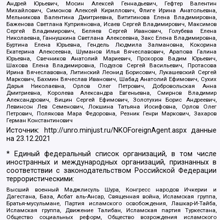
Андрей Юрьевич, Мосин Алексей Геннадьевич, Гефтер Валентин
Михайлович, Симонов Алексей Кириллович, Флиге Ирина Анатольевна,
Мельникова Валентина Дмитриевна, Вититинова Елена Владимировна,
Баженова Светлана Куприяновна, Исаев Сергей Владимирович, Максимов
Сергей Владимирович, Беляев Сергей Иванович, Голубева Елена
Николаевна, Ганнушкина Светлана Алексеевна, Закс Елена Владимировна,
Буртина Елена Юрьевна, Гендель Людмила Залмановна, Кокорина
Екатерина Алексеевна, Шуманов Илья Вячеславович, Арапова Галина
Юрьевна, Свечников Анатолий Мариевич, Прохоров Вадим Юрьевич,
Шахова Елена Владимировна, Подузов Сергей Васильевич, Протасова
Ирина Вячеславовна, Литинский Леонид Борисович, Лукашевский Сергей
Маркович, Бахмин Вячеслав Иванович, Шабад Анатолий Ефимович, Сухих
Дарья Николаевна, Орлов Олег Петрович, Добровольская Анна
Дмитриевна, Королева Александра Евгеньевна, Смирнов Владимир
Александрович, Вицин Сергей Ефимович, Золотухин Борис Андреевич,
Левинсон Лев Семенович, Локшина Татьяна Иосифовна, Орлов Олег
Петрович, Полякова Мара Федоровна, Резник Генри Маркович, Захаров
Герман Константинович
Источник:
http://unro.minjust.ru/NKOForeignAgent.aspx
данные
на
23.12.2021
* Единый федеральный список организаций, в том числе
иностранных и международных организаций, признанных в
соответствии с законодательством Российской Федерации
террористическими:
Высший военный Маджлисуль Шура, Конгресс народов Ичкерии и
Дагестана, База, Асбат аль-Ансар, Священная война, Исламская группа,
Братья-мусульмане, Партия исламского освобождения, Лашкар-И-Тайба,
Исламская группа, Движение Талибан, Исламская партия Туркестана,
Общество социальных реформ, Общество возрождения исламского