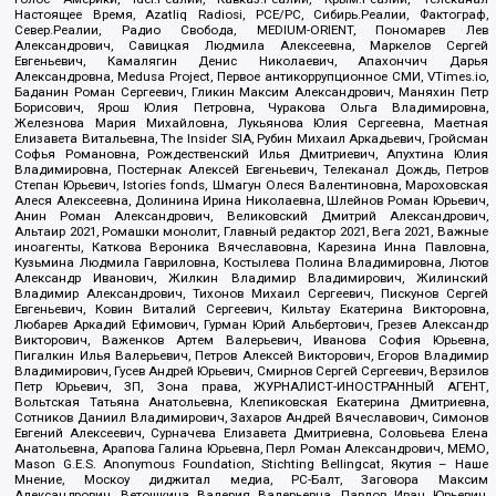
Настоящее Время, Azatliq Radiosi, PCE/PC, Сибирь.Реалии, Фактограф,
Север.Реалии, Радио Свобода, MEDIUM-ORIENT, Пономарев Лев
Александрович, Савицкая Людмила Алексеевна, Маркелов Сергей
Евгеньевич, Камалягин Денис Николаевич, Апахончич Дарья
Александровна, Medusa Project, Первое антикоррупционное СМИ, VTimes.io,
Баданин Роман Сергеевич, Гликин Максим Александрович, Маняхин Петр
Борисович, Ярош Юлия Петровна, Чуракова Ольга Владимировна,
Железнова Мария Михайловна, Лукьянова Юлия Сергеевна, Маетная
Елизавета Витальевна, The Insider SIA, Рубин Михаил Аркадьевич, Гройсман
Софья Романовна, Рождественский Илья Дмитриевич, Апухтина Юлия
Владимировна, Постернак Алексей Евгеньевич, Телеканал Дождь, Петров
Степан Юрьевич, Istories fonds, Шмагун Олеся Валентиновна, Мароховская
Алеся Алексеевна, Долинина Ирина Николаевна, Шлейнов Роман Юрьевич,
Анин Роман Александрович, Великовский Дмитрий Александрович,
Альтаир 2021, Ромашки монолит, Главный редактор 2021, Вега 2021, Важные
иноагенты, Каткова Вероника Вячеславовна, Карезина Инна Павловна,
Кузьмина Людмила Гавриловна, Костылева Полина Владимировна, Лютов
Александр Иванович, Жилкин Владимир Владимирович, Жилинский
Владимир Александрович, Тихонов Михаил Сергеевич, Пискунов Сергей
Евгеньевич, Ковин Виталий Сергеевич, Кильтау Екатерина Викторовна,
Любарев Аркадий Ефимович, Гурман Юрий Альбертович, Грезев Александр
Викторович, Важенков Артем Валерьевич, Иванова София Юрьевна,
Пигалкин Илья Валерьевич, Петров Алексей Викторович, Егоров Владимир
Владимирович, Гусев Андрей Юрьевич, Смирнов Сергей Сергеевич, Верзилов
Петр Юрьевич, ЗП, Зона права, ЖУРНАЛИСТ-ИНОСТРАННЫЙ АГЕНТ,
Вольтская Татьяна Анатольевна, Клепиковская Екатерина Дмитриевна,
Сотников Даниил Владимирович, Захаров Андрей Вячеславович, Симонов
Евгений Алексеевич, Сурначева Елизавета Дмитриевна, Соловьева Елена
Анатольевна, Арапова Галина Юрьевна, Перл Роман Александрович, МЕМО,
Mason G.E.S. Anonymous Foundation, Stichting Bellingcat, Якутия – Наше
Мнение, Москоу диджитал медиа, РС-Балт, Заговора Максим
Александрович, Ветошкина Валерия Валерьевна, Павлов Иван Юрьевич,