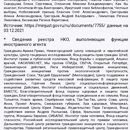
Скворцова Елена Сергеевна, Оленичев Максим Владимирович, Как бы
инагент, Кочетков Игорь Викторович, Иркутский союз библиофилов, Честные
выборы, Нобелевский призыв, Еланчик Олег Александрович, Григорьева
Алина Александровна, Григорьев Андрей Валерьевич , Гималова Регина
Эмилевна, Хисамова Регина Фаритовна
Источник:
https://minjust.gov.ru/ru/documents/7755/
данные на
03.12.2021
* Сведения реестра НКО, выполняющих функции
иностранного агента:
Гражданин.Армия.Право, Нижегородский центр немецкой и европейской
культуры, Центр гендерных исследований, Фонд защиты прав граждан Штаб,
Институт права и публичной политики, Фонд борьбы с коррупцией, Альянс
врачей, НАСИЛИЮ.НЕТ, Мы против СПИДа, СВЕЧА, Открытый Петербург,
Гуманитарное действие, Лига Избирателей, Правовая инициатива,
Гражданская инициатива против экологической преступности,
Гражданский Союз, "Хасдей Ерушалаим" (Милосердие), Центр поддержки и
содействия развитию средств массовой информации, В защиту прав
заключенных, Горячая Линия, Центр социально-информационных
инициатив Действие, Институт глобализации и социальных движений,
ВМЕСТЕ, Благотворительный фонд охраны здоровья и защиты прав
граждан, Благотворительный фонд помощи осужденным и их семьям, Фонд
Тольятти, Новое время, Серебряная тайга, Так-Так-Так, центр Сова, центр
Анна, Проект Апрель, Самарская губерния, Эра здоровья, Мемориал,
Аналитический Центр Юрия Левады, Издательство Парк Гагарина, Фонд
содействия имени Андрея Рылькова, Сфера, Уральская правозащитная
группа, Женщины Евразии, СИБАЛЬТ, Институт прав человека, Фонд защиты
гласности, Российский исследовательский центр по правам человека,
Дальневосточный центр развития гражданских инициатив и социального
партнерства, Пермский региональный правозащитный центр, Гражданское