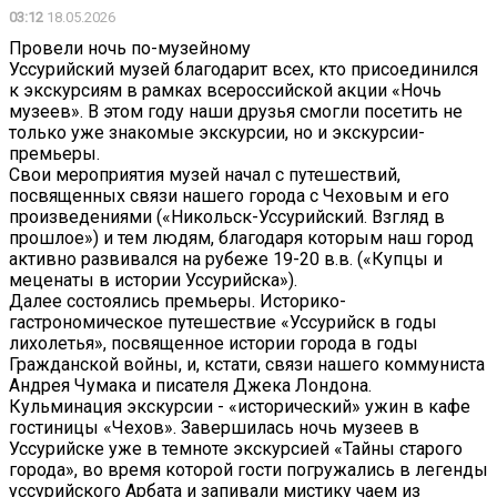
03:12
18.05.2026
Провели ночь по-музейному
Уссурийский музей благодарит всех, кто присоединился
к экскурсиям в рамках всероссийской акции «Ночь
музеев». В этом году наши друзья смогли посетить не
только уже знакомые экскурсии, но и экскурсии-
премьеры.
Свои мероприятия музей начал с путешествий,
посвященных связи нашего города с Чеховым и его
произведениями («Никольск-Уссурийский. Взгляд в
прошлое») и тем людям, благодаря которым наш город
активно развивался на рубеже 19-20 в.в. («Купцы и
меценаты в истории Уссурийска»).
Далее состоялись премьеры. Историко-
гастрономическое путешествие «Уссурийск в годы
лихолетья», посвященное истории города в годы
Гражданской войны, и, кстати, связи нашего коммуниста
Андрея Чумака и писателя Джека Лондона.
Кульминация экскурсии - «исторический» ужин в кафе
гостиницы «Чехов». Завершилась ночь музеев в
Уссурийске уже в темноте экскурсией «Тайны старого
города», во время которой гости погружались в легенды
уссурийского Арбата и запивали мистику чаем из