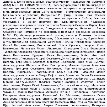
действие, Центр независимых социологических исследований, Сутяжник,
АКАДЕМИЯ ПО ПРАВАМ ЧЕЛОВЕКА, Частное учреждение в Калининграде по
административной поддержке реализации программ и проектов Совета
Министров северных стран, Центр развития некоммерческих организаций,
Гражданское содействие, Интернешнл-Р, Центр Защиты Прав Средств
Массовой Информации, Институт развития прессы - Сибирь, Частное
учреждение в Санкт-Петербурге по административной поддержке
реализации программ и проектов Совета Министров Северных Стран, Фонд
поддержки свободы прессы, Гражданский контроль, Человек и Закон,
Общественная комиссия по сохранению наследия академика Сахарова,
МЕМО. РУ, Институт региональной прессы, Институт Развития Свободы
Информации, Экозащита!-Женсовет, Общественный вердикт, Евразийская
антимонопольная ассоциация, Дзугкоева Регина Николаевна, Кривенко
Сергей Владимирович, Милославский Павел Юрьевич, Шнырова Ольга
Вадимовна, Чанышева Лилия Айратовна, Сидорович Ольга Борисовна,
Туровский Александр Алексеевич, Васильева Анастасия Евгеньевна, Ривина
Анна Валерьевна, Бурдина Юлия Владимировна, Бойко Анатолий
Николаевич, Пивоваров Андрей Сергеевич, Дугин Сергей Георгиевич, Аверин
Виталий Евгеньевич, Барахоев Магомед Бекханович, Шевченко Дмитрий
Александрович, Шарипков Олег Викторович, Мошель Ирина Ароновна,
Шведов Григорий Сергеевич, Пономарев Лев Александрович, Созаев
Валерий Валерьевич, Каргалицкий Борис Юльевич, Исакова Ирина
Александровна, Исламов Тимур Рифгатович, Романова Ольга Евгеньевна,
Щаров Сергей Алексадрович, Цирульников Борис Альбертович, Халидова
Марина Владимировна, Людевиг Марина Зариевна, Федотова Галина
Анатольевна, Паутов Юрий Анатольевич, Верховский Александр Маркович,
Пислакова-Паркер Марина Петровна, Кочеткова Татьяна Владимировна,
Чуркина Наталья Валерьевна, Акимова Татьяна Николаевна, Золотарева
Екатерина Александровна, Рачинский Ян Збигневич, Жемкова Елена
Борисовна, Гудков Лев Дмитриевич, Илларионова Юлия Юрьевна, Саранг
Анна Васильевна, Захарова Светлана Сергеевна, Щур Татьяна Михайловна,
Щур Николай Алексеевич, Аверин Владимир Анатольевич, Блинушов