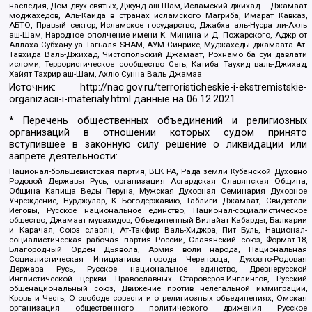
наследия, Дом двух святых, Джунд аш-Шам, Исламский джихад – Джамаат
моджахедов, Аль-Каида в странах исламского Магриба, Имарат Кавказ,
АБТО, Правый сектор, Исламское государство, Джабха аль-Нусра ли-Ахль
аш-Шам, Народное ополчение имени К. Минина и Д. Пожарского, Аджр от
Аллаха Субхану уа Тагьаля SHAM, АУМ Синрике, Муджахеды джамаата Ат-
Тавхида Валь-Джихад, Чистопольский Джамаат, Рохнамо ба суи давлати
исломи, Террористическое сообщество Сеть, Катиба Таухид валь-Джихад,
Хайят Тахрир аш-Шам, Ахлю Сунна Валь Джамаа
Источник:
http://nac.gov.ru/terroristicheskie-i-ekstremistskie-
organizacii-i-materialy.html
данные на
06.12.2021
* Перечень общественных объединений и религиозных
организаций в отношении которых судом принято
вступившее в законную силу решение о ликвидации или
запрете деятельности:
Национал-большевистская партия, ВЕК РА, Рада земли Кубанской Духовно
Родовой Державы Русь, организация Асгардская Славянская Община,
Община Капища Веды Перуна, Мужская Духовная Семинария Духовное
Учреждение, Нурджулар, К Богодержавию, Таблиги Джамаат, Свидетели
Иеговы, Русское национальное единство, Национал-социалистическое
общество, Джамаат мувахидов, Объединенный Вилайат Кабарды, Балкарии
и Карачая, Союз славян, Ат-Такфир Валь-Хиджра, Пит Буль, Национал-
социалистическая рабочая партия России, Славянский союз, Формат-18,
Благородный Орден Дьявола, Армия воли народа, Национальная
Социалистическая Инициатива города Череповца, Духовно-Родовая
Держава Русь, Русское национальное единство, Древнерусской
Инглистической церкви Православных Староверов-Инглингов, Русский
общенациональный союз, Движение против нелегальной иммиграции,
Кровь и Честь, О свободе совести и о религиозных объединениях, Омская
организация общественного политического движения Русское