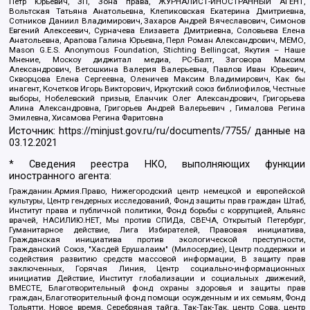
Петр Юрьевич, ЗП, Зона права, ЖУРНАЛИСТ-ИНОСТРАННЫЙ АГЕНТ,
Вольтская Татьяна Анатольевна, Клепиковская Екатерина Дмитриевна,
Сотников Даниил Владимирович, Захаров Андрей Вячеславович, Симонов
Евгений Алексеевич, Сурначева Елизавета Дмитриевна, Соловьева Елена
Анатольевна, Арапова Галина Юрьевна, Перл Роман Александрович, МЕМО,
Mason G.E.S. Anonymous Foundation, Stichting Bellingcat, Якутия – Наше
Мнение, Москоу диджитал медиа, РС-Балт, Заговора Максим
Александрович, Ветошкина Валерия Валерьевна, Павлов Иван Юрьевич,
Скворцова Елена Сергеевна, Оленичев Максим Владимирович, Как бы
инагент, Кочетков Игорь Викторович, Иркутский союз библиофилов, Честные
выборы, Нобелевский призыв, Еланчик Олег Александрович, Григорьева
Алина Александровна, Григорьев Андрей Валерьевич , Гималова Регина
Эмилевна, Хисамова Регина Фаритовна
Источник:
https://minjust.gov.ru/ru/documents/7755/
данные на
03.12.2021
* Сведения реестра НКО, выполняющих функции
иностранного агента:
Гражданин.Армия.Право, Нижегородский центр немецкой и европейской
культуры, Центр гендерных исследований, Фонд защиты прав граждан Штаб,
Институт права и публичной политики, Фонд борьбы с коррупцией, Альянс
врачей, НАСИЛИЮ.НЕТ, Мы против СПИДа, СВЕЧА, Открытый Петербург,
Гуманитарное действие, Лига Избирателей, Правовая инициатива,
Гражданская инициатива против экологической преступности,
Гражданский Союз, "Хасдей Ерушалаим" (Милосердие), Центр поддержки и
содействия развитию средств массовой информации, В защиту прав
заключенных, Горячая Линия, Центр социально-информационных
инициатив Действие, Институт глобализации и социальных движений,
ВМЕСТЕ, Благотворительный фонд охраны здоровья и защиты прав
граждан, Благотворительный фонд помощи осужденным и их семьям, Фонд
Тольятти, Новое время, Серебряная тайга, Так-Так-Так, центр Сова, центр