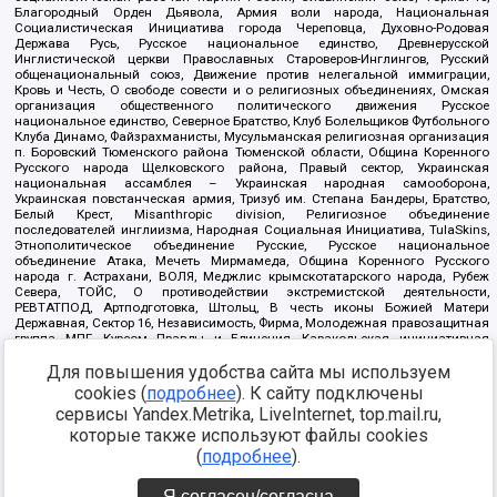
Благородный Орден Дьявола, Армия воли народа, Национальная
Социалистическая Инициатива города Череповца, Духовно-Родовая
Держава Русь, Русское национальное единство, Древнерусской
Инглистической церкви Православных Староверов-Инглингов, Русский
общенациональный союз, Движение против нелегальной иммиграции,
Кровь и Честь, О свободе совести и о религиозных объединениях, Омская
организация общественного политического движения Русское
национальное единство, Северное Братство, Клуб Болельщиков Футбольного
Клуба Динамо, Файзрахманисты, Мусульманская религиозная организация
п. Боровский Тюменского района Тюменской области, Община Коренного
Русского народа Щелковского района, Правый сектор, Украинская
национальная ассамблея – Украинская народная самооборона,
Украинская повстанческая армия, Тризуб им. Степана Бандеры, Братство,
Белый Крест, Misanthropic division, Религиозное объединение
последователей инглиизма, Народная Социальная Инициатива, TulaSkins,
Этнополитическое объединение Русские, Русское национальное
объединение Атака, Мечеть Мирмамеда, Община Коренного Русского
народа г. Астрахани, ВОЛЯ, Меджлис крымскотатарского народа, Рубеж
Севера, ТОЙС, О противодействии экстремистской деятельности,
РЕВТАТПОД, Артподготовка, Штольц, В честь иконы Божией Матери
Державная, Сектор 16, Независимость, Фирма, Молодежная правозащитная
группа МПГ, Курсом Правды и Единения, Каракольская инициативная
группа, Автоград Крю, Союз Славянских Сил Руси, Алля-Аят,
Для повышения удобства сайта мы используем
Благотворительный пансионат Ак Умут, Русская республика Русь,
Арестантское уголовное единство, Башкорт, Нация и свобода, W.H.С., Фалунь
cookies (
подробнее
). К сайту подключены
Дафа, Иртыш Ultras, Русский Патриотический клуб-Новокузнецк/РПК,
сервисы Yandex.Metrika, LiveInternet, top.mail.ru,
Сибирский державный союз, Фонд борьбы с коррупцией, Фонд защиты прав
граждан, Штабы Навального, Совет граждан СССР Прикубанского округа г.
которые также используют файлы cookies
Краснодара
(
подробнее
).
Источник:
https://minjust.gov.ru/ru/documents/7822/
данные на
08.12.2021
Я согласен/согласна