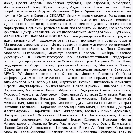
Анна, Проект Апрель, Самарская губерния, Эра здоровья, Мемориал,
Аналитический Центр Юрия Левады, Издательство Парк Гагарина, Фонд
содействия имени Андрея Рылькова, Сфера, Уральская правозащитная
группа, Женщины Евразии, СИБАЛЬТ, Институт прав человека, Фонд защиты
гласности, Российский исследовательский центр по правам человека,
Дальневосточный центр развития гражданских инициатив и социального
партнерства, Пермский региональный правозащитный центр, Гражданское
действие, Центр независимых социологических исследований, Сутяжник,
АКАДЕМИЯ ПО ПРАВАМ ЧЕЛОВЕКА, Частное учреждение в Калининграде по
административной поддержке реализации программ и проектов Совета
Министров северных стран, Центр развития некоммерческих организаций,
Гражданское содействие, Интернешнл-Р, Центр Защиты Прав Средств
Массовой Информации, Институт развития прессы - Сибирь, Частное
учреждение в Санкт-Петербурге по административной поддержке
реализации программ и проектов Совета Министров Северных Стран, Фонд
поддержки свободы прессы, Гражданский контроль, Человек и Закон,
Общественная комиссия по сохранению наследия академика Сахарова,
МЕМО. РУ, Институт региональной прессы, Институт Развития Свободы
Информации, Экозащита!-Женсовет, Общественный вердикт, Евразийская
антимонопольная ассоциация, Дзугкоева Регина Николаевна, Кривенко
Сергей Владимирович, Милославский Павел Юрьевич, Шнырова Ольга
Вадимовна, Чанышева Лилия Айратовна, Сидорович Ольга Борисовна,
Туровский Александр Алексеевич, Васильева Анастасия Евгеньевна, Ривина
Анна Валерьевна, Бурдина Юлия Владимировна, Бойко Анатолий
Николаевич, Пивоваров Андрей Сергеевич, Дугин Сергей Георгиевич, Аверин
Виталий Евгеньевич, Барахоев Магомед Бекханович, Шевченко Дмитрий
Александрович, Шарипков Олег Викторович, Мошель Ирина Ароновна,
Шведов Григорий Сергеевич, Пономарев Лев Александрович, Созаев
Валерий Валерьевич, Каргалицкий Борис Юльевич, Исакова Ирина
Александровна, Исламов Тимур Рифгатович, Романова Ольга Евгеньевна,
Щаров Сергей Алексадрович, Цирульников Борис Альбертович, Халидова
Марина Владимировна, Людевиг Марина Зариевна, Федотова Галина