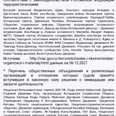
соответствии с законодательством Российской Федерации
террористическими:
Высший военный Маджлисуль Шура, Конгресс народов Ичкерии и
Дагестана, База, Асбат аль-Ансар, Священная война, Исламская группа,
Братья-мусульмане, Партия исламского освобождения, Лашкар-И-Тайба,
Исламская группа, Движение Талибан, Исламская партия Туркестана,
Общество социальных реформ, Общество возрождения исламского
наследия, Дом двух святых, Джунд аш-Шам, Исламский джихад – Джамаат
моджахедов, Аль-Каида в странах исламского Магриба, Имарат Кавказ,
АБТО, Правый сектор, Исламское государство, Джабха аль-Нусра ли-Ахль
аш-Шам, Народное ополчение имени К. Минина и Д. Пожарского, Аджр от
Аллаха Субхану уа Тагьаля SHAM, АУМ Синрике, Муджахеды джамаата Ат-
Тавхида Валь-Джихад, Чистопольский Джамаат, Рохнамо ба суи давлати
исломи, Террористическое сообщество Сеть, Катиба Таухид валь-Джихад,
Хайят Тахрир аш-Шам, Ахлю Сунна Валь Джамаа
Источник:
http://nac.gov.ru/terroristicheskie-i-ekstremistskie-
organizacii-i-materialy.html
данные на
06.12.2021
* Перечень общественных объединений и религиозных
организаций в отношении которых судом принято
вступившее в законную силу решение о ликвидации или
запрете деятельности:
Национал-большевистская партия, ВЕК РА, Рада земли Кубанской Духовно
Родовой Державы Русь, организация Асгардская Славянская Община,
Община Капища Веды Перуна, Мужская Духовная Семинария Духовное
Учреждение, Нурджулар, К Богодержавию, Таблиги Джамаат, Свидетели
Иеговы, Русское национальное единство, Национал-социалистическое
общество, Джамаат мувахидов, Объединенный Вилайат Кабарды, Балкарии
и Карачая, Союз славян, Ат-Такфир Валь-Хиджра, Пит Буль, Национал-
социалистическая рабочая партия России, Славянский союз, Формат-18,