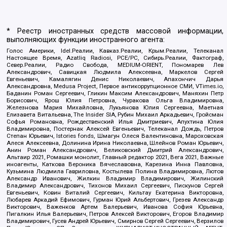
* Реестр иностранных средств массовой информации,
выполняющих функции иностранного агента:
Голос Америки, Idel.Реалии, Кавказ.Реалии, Крым.Реалии, Телеканал
Настоящее Время, Azatliq Radiosi, PCE/PC, Сибирь.Реалии, Фактограф,
Север.Реалии, Радио Свобода, MEDIUM-ORIENT, Пономарев Лев
Александрович, Савицкая Людмила Алексеевна, Маркелов Сергей
Евгеньевич, Камалягин Денис Николаевич, Апахончич Дарья
Александровна, Medusa Project, Первое антикоррупционное СМИ, VTimes.io,
Баданин Роман Сергеевич, Гликин Максим Александрович, Маняхин Петр
Борисович, Ярош Юлия Петровна, Чуракова Ольга Владимировна,
Железнова Мария Михайловна, Лукьянова Юлия Сергеевна, Маетная
Елизавета Витальевна, The Insider SIA, Рубин Михаил Аркадьевич, Гройсман
Софья Романовна, Рождественский Илья Дмитриевич, Апухтина Юлия
Владимировна, Постернак Алексей Евгеньевич, Телеканал Дождь, Петров
Степан Юрьевич, Istories fonds, Шмагун Олеся Валентиновна, Мароховская
Алеся Алексеевна, Долинина Ирина Николаевна, Шлейнов Роман Юрьевич,
Анин Роман Александрович, Великовский Дмитрий Александрович,
Альтаир 2021, Ромашки монолит, Главный редактор 2021, Вега 2021, Важные
иноагенты, Каткова Вероника Вячеславовна, Карезина Инна Павловна,
Кузьмина Людмила Гавриловна, Костылева Полина Владимировна, Лютов
Александр Иванович, Жилкин Владимир Владимирович, Жилинский
Владимир Александрович, Тихонов Михаил Сергеевич, Пискунов Сергей
Евгеньевич, Ковин Виталий Сергеевич, Кильтау Екатерина Викторовна,
Любарев Аркадий Ефимович, Гурман Юрий Альбертович, Грезев Александр
Викторович, Важенков Артем Валерьевич, Иванова София Юрьевна,
Пигалкин Илья Валерьевич, Петров Алексей Викторович, Егоров Владимир
Владимирович, Гусев Андрей Юрьевич, Смирнов Сергей Сергеевич, Верзилов