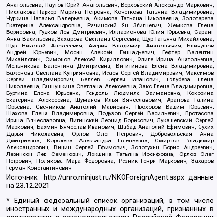
Анатольевна, Паутов Юрий Анатольевич, Верховский Александр Маркович,
Пислакова-Паркер Марина Петровна, Кочеткова Татьяна Владимировна,
Чуркина Наталья Валерьевна, Акимова Татьяна Николаевна, Золотарева
Екатерина Александровна, Рачинский Ян Збигневич, Жемкова Елена
Борисовна, Гудков Лев Дмитриевич, Илларионова Юлия Юрьевна, Саранг
Анна Васильевна, Захарова Светлана Сергеевна, Щур Татьяна Михайловна,
Щур Николай Алексеевич, Аверин Владимир Анатольевич, Блинушов
Андрей Юрьевич, Мосин Алексей Геннадьевич, Гефтер Валентин
Михайлович, Симонов Алексей Кириллович, Флиге Ирина Анатольевна,
Мельникова Валентина Дмитриевна, Вититинова Елена Владимировна,
Баженова Светлана Куприяновна, Исаев Сергей Владимирович, Максимов
Сергей Владимирович, Беляев Сергей Иванович, Голубева Елена
Николаевна, Ганнушкина Светлана Алексеевна, Закс Елена Владимировна,
Буртина Елена Юрьевна, Гендель Людмила Залмановна, Кокорина
Екатерина Алексеевна, Шуманов Илья Вячеславович, Арапова Галина
Юрьевна, Свечников Анатолий Мариевич, Прохоров Вадим Юрьевич,
Шахова Елена Владимировна, Подузов Сергей Васильевич, Протасова
Ирина Вячеславовна, Литинский Леонид Борисович, Лукашевский Сергей
Маркович, Бахмин Вячеслав Иванович, Шабад Анатолий Ефимович, Сухих
Дарья Николаевна, Орлов Олег Петрович, Добровольская Анна
Дмитриевна, Королева Александра Евгеньевна, Смирнов Владимир
Александрович, Вицин Сергей Ефимович, Золотухин Борис Андреевич,
Левинсон Лев Семенович, Локшина Татьяна Иосифовна, Орлов Олег
Петрович, Полякова Мара Федоровна, Резник Генри Маркович, Захаров
Герман Константинович
Источник:
http://unro.minjust.ru/NKOForeignAgent.aspx
данные
на
23.12.2021
* Единый федеральный список организаций, в том числе
иностранных и международных организаций, признанных в