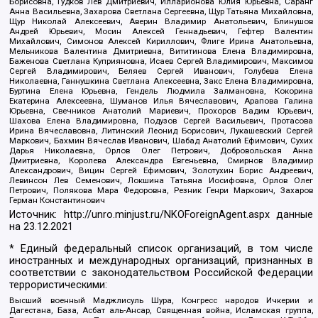
Борисовна, Гудков Лев Дмитриевич, Илларионова Юлия Юрьевна, Саранг
Анна Васильевна, Захарова Светлана Сергеевна, Щур Татьяна Михайловна,
Щур Николай Алексеевич, Аверин Владимир Анатольевич, Блинушов
Андрей Юрьевич, Мосин Алексей Геннадьевич, Гефтер Валентин
Михайлович, Симонов Алексей Кириллович, Флиге Ирина Анатольевна,
Мельникова Валентина Дмитриевна, Вититинова Елена Владимировна,
Баженова Светлана Куприяновна, Исаев Сергей Владимирович, Максимов
Сергей Владимирович, Беляев Сергей Иванович, Голубева Елена
Николаевна, Ганнушкина Светлана Алексеевна, Закс Елена Владимировна,
Буртина Елена Юрьевна, Гендель Людмила Залмановна, Кокорина
Екатерина Алексеевна, Шуманов Илья Вячеславович, Арапова Галина
Юрьевна, Свечников Анатолий Мариевич, Прохоров Вадим Юрьевич,
Шахова Елена Владимировна, Подузов Сергей Васильевич, Протасова
Ирина Вячеславовна, Литинский Леонид Борисович, Лукашевский Сергей
Маркович, Бахмин Вячеслав Иванович, Шабад Анатолий Ефимович, Сухих
Дарья Николаевна, Орлов Олег Петрович, Добровольская Анна
Дмитриевна, Королева Александра Евгеньевна, Смирнов Владимир
Александрович, Вицин Сергей Ефимович, Золотухин Борис Андреевич,
Левинсон Лев Семенович, Локшина Татьяна Иосифовна, Орлов Олег
Петрович, Полякова Мара Федоровна, Резник Генри Маркович, Захаров
Герман Константинович
Источник:
http://unro.minjust.ru/NKOForeignAgent.aspx
данные
на
23.12.2021
* Единый федеральный список организаций, в том числе
иностранных и международных организаций, признанных в
соответствии с законодательством Российской Федерации
террористическими:
Высший военный Маджлисуль Шура, Конгресс народов Ичкерии и
Дагестана, База, Асбат аль-Ансар, Священная война, Исламская группа,