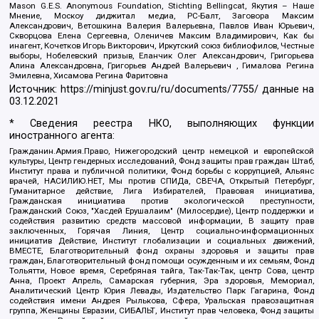
Mason G.E.S. Anonymous Foundation, Stichting Bellingcat, Якутия – Наше
Мнение, Москоу диджитал медиа, РС-Балт, Заговора Максим
Александрович, Ветошкина Валерия Валерьевна, Павлов Иван Юрьевич,
Скворцова Елена Сергеевна, Оленичев Максим Владимирович, Как бы
инагент, Кочетков Игорь Викторович, Иркутский союз библиофилов, Честные
выборы, Нобелевский призыв, Еланчик Олег Александрович, Григорьева
Алина Александровна, Григорьев Андрей Валерьевич , Гималова Регина
Эмилевна, Хисамова Регина Фаритовна
Источник:
https://minjust.gov.ru/ru/documents/7755/
данные на
03.12.2021
* Сведения реестра НКО, выполняющих функции
иностранного агента:
Гражданин.Армия.Право, Нижегородский центр немецкой и европейской
культуры, Центр гендерных исследований, Фонд защиты прав граждан Штаб,
Институт права и публичной политики, Фонд борьбы с коррупцией, Альянс
врачей, НАСИЛИЮ.НЕТ, Мы против СПИДа, СВЕЧА, Открытый Петербург,
Гуманитарное действие, Лига Избирателей, Правовая инициатива,
Гражданская инициатива против экологической преступности,
Гражданский Союз, "Хасдей Ерушалаим" (Милосердие), Центр поддержки и
содействия развитию средств массовой информации, В защиту прав
заключенных, Горячая Линия, Центр социально-информационных
инициатив Действие, Институт глобализации и социальных движений,
ВМЕСТЕ, Благотворительный фонд охраны здоровья и защиты прав
граждан, Благотворительный фонд помощи осужденным и их семьям, Фонд
Тольятти, Новое время, Серебряная тайга, Так-Так-Так, центр Сова, центр
Анна, Проект Апрель, Самарская губерния, Эра здоровья, Мемориал,
Аналитический Центр Юрия Левады, Издательство Парк Гагарина, Фонд
содействия имени Андрея Рылькова, Сфера, Уральская правозащитная
группа, Женщины Евразии, СИБАЛЬТ, Институт прав человека, Фонд защиты