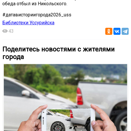
обеда отбыл из Никольского.
#датависториигорода2026_uss
Библиотеки Уссурийска
43
Поделитесь новостями с жителями
города