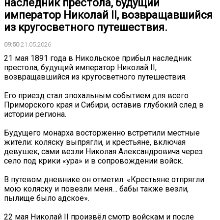
наследник престола, будущий
император Николай II, возвращавшийся
из кругосветного путешествия.
09:50
21.05.2026
21 мая 1891 года в Никольское прибыл наследник
престола, будущий император Николай II,
возвращавшийся из кругосветного путешествия.
Его приезд стал эпохальным событием для всего
Приморского края и Сибири, оставив глубокий след в
истории региона.
Будущего монарха восторженно встретили местные
жители: коляску выпрягли, и крестьяне, включая
девушек, сами везли Николая Александровича через
село под крики «ура» и в сопровождении войск.
В путевом дневнике он отметил: «Крестьяне отпрягли
мою коляску и повезли меня… бабы также везли,
пылище было адское».
22 мая Николай II произвёл смотр войскам и после