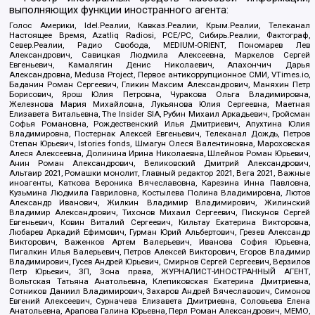
выполняющих функции иностранного агента:
Голос Америки, Idel.Реалии, Кавказ.Реалии, Крым.Реалии, Телеканал
Настоящее Время, Azatliq Radiosi, PCE/PC, Сибирь.Реалии, Фактограф,
Север.Реалии, Радио Свобода, MEDIUM-ORIENT, Пономарев Лев
Александрович, Савицкая Людмила Алексеевна, Маркелов Сергей
Евгеньевич, Камалягин Денис Николаевич, Апахончич Дарья
Александровна, Medusa Project, Первое антикоррупционное СМИ, VTimes.io,
Баданин Роман Сергеевич, Гликин Максим Александрович, Маняхин Петр
Борисович, Ярош Юлия Петровна, Чуракова Ольга Владимировна,
Железнова Мария Михайловна, Лукьянова Юлия Сергеевна, Маетная
Елизавета Витальевна, The Insider SIA, Рубин Михаил Аркадьевич, Гройсман
Софья Романовна, Рождественский Илья Дмитриевич, Апухтина Юлия
Владимировна, Постернак Алексей Евгеньевич, Телеканал Дождь, Петров
Степан Юрьевич, Istories fonds, Шмагун Олеся Валентиновна, Мароховская
Алеся Алексеевна, Долинина Ирина Николаевна, Шлейнов Роман Юрьевич,
Анин Роман Александрович, Великовский Дмитрий Александрович,
Альтаир 2021, Ромашки монолит, Главный редактор 2021, Вега 2021, Важные
иноагенты, Каткова Вероника Вячеславовна, Карезина Инна Павловна,
Кузьмина Людмила Гавриловна, Костылева Полина Владимировна, Лютов
Александр Иванович, Жилкин Владимир Владимирович, Жилинский
Владимир Александрович, Тихонов Михаил Сергеевич, Пискунов Сергей
Евгеньевич, Ковин Виталий Сергеевич, Кильтау Екатерина Викторовна,
Любарев Аркадий Ефимович, Гурман Юрий Альбертович, Грезев Александр
Викторович, Важенков Артем Валерьевич, Иванова София Юрьевна,
Пигалкин Илья Валерьевич, Петров Алексей Викторович, Егоров Владимир
Владимирович, Гусев Андрей Юрьевич, Смирнов Сергей Сергеевич, Верзилов
Петр Юрьевич, ЗП, Зона права, ЖУРНАЛИСТ-ИНОСТРАННЫЙ АГЕНТ,
Вольтская Татьяна Анатольевна, Клепиковская Екатерина Дмитриевна,
Сотников Даниил Владимирович, Захаров Андрей Вячеславович, Симонов
Евгений Алексеевич, Сурначева Елизавета Дмитриевна, Соловьева Елена
Анатольевна, Арапова Галина Юрьевна, Перл Роман Александрович, МЕМО,