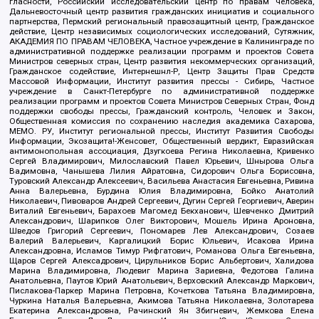
гласности, Российский исследовательский центр по правам человека,
Дальневосточный центр развития гражданских инициатив и социального
партнерства, Пермский региональный правозащитный центр, Гражданское
действие, Центр независимых социологических исследований, Сутяжник,
АКАДЕМИЯ ПО ПРАВАМ ЧЕЛОВЕКА, Частное учреждение в Калининграде по
административной поддержке реализации программ и проектов Совета
Министров северных стран, Центр развития некоммерческих организаций,
Гражданское содействие, Интернешнл-Р, Центр Защиты Прав Средств
Массовой Информации, Институт развития прессы - Сибирь, Частное
учреждение в Санкт-Петербурге по административной поддержке
реализации программ и проектов Совета Министров Северных Стран, Фонд
поддержки свободы прессы, Гражданский контроль, Человек и Закон,
Общественная комиссия по сохранению наследия академика Сахарова,
МЕМО. РУ, Институт региональной прессы, Институт Развития Свободы
Информации, Экозащита!-Женсовет, Общественный вердикт, Евразийская
антимонопольная ассоциация, Дзугкоева Регина Николаевна, Кривенко
Сергей Владимирович, Милославский Павел Юрьевич, Шнырова Ольга
Вадимовна, Чанышева Лилия Айратовна, Сидорович Ольга Борисовна,
Туровский Александр Алексеевич, Васильева Анастасия Евгеньевна, Ривина
Анна Валерьевна, Бурдина Юлия Владимировна, Бойко Анатолий
Николаевич, Пивоваров Андрей Сергеевич, Дугин Сергей Георгиевич, Аверин
Виталий Евгеньевич, Барахоев Магомед Бекханович, Шевченко Дмитрий
Александрович, Шарипков Олег Викторович, Мошель Ирина Ароновна,
Шведов Григорий Сергеевич, Пономарев Лев Александрович, Созаев
Валерий Валерьевич, Каргалицкий Борис Юльевич, Исакова Ирина
Александровна, Исламов Тимур Рифгатович, Романова Ольга Евгеньевна,
Щаров Сергей Алексадрович, Цирульников Борис Альбертович, Халидова
Марина Владимировна, Людевиг Марина Зариевна, Федотова Галина
Анатольевна, Паутов Юрий Анатольевич, Верховский Александр Маркович,
Пислакова-Паркер Марина Петровна, Кочеткова Татьяна Владимировна,
Чуркина Наталья Валерьевна, Акимова Татьяна Николаевна, Золотарева
Екатерина Александровна, Рачинский Ян Збигневич, Жемкова Елена