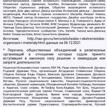
Братья-мусульмане, Партия исламского освобождения, Лашкар-И-Тайба,
Исламская группа, Движение Талибан, Исламская партия Туркестана,
Общество социальных реформ, Общество возрождения исламского
наследия, Дом двух святых, Джунд аш-Шам, Исламский джихад – Джамаат
моджахедов, Аль-Каида в странах исламского Магриба, Имарат Кавказ,
АБТО, Правый сектор, Исламское государство, Джабха аль-Нусра ли-Ахль
аш-Шам, Народное ополчение имени К. Минина и Д. Пожарского, Аджр от
Аллаха Субхану уа Тагьаля SHAM, АУМ Синрике, Муджахеды джамаата Ат-
Тавхида Валь-Джихад, Чистопольский Джамаат, Рохнамо ба суи давлати
исломи, Террористическое сообщество Сеть, Катиба Таухид валь-Джихад,
Хайят Тахрир аш-Шам, Ахлю Сунна Валь Джамаа
Источник:
http://nac.gov.ru/terroristicheskie-i-ekstremistskie-
organizacii-i-materialy.html
данные на
06.12.2021
* Перечень общественных объединений и религиозных
организаций в отношении которых судом принято
вступившее в законную силу решение о ликвидации или
запрете деятельности:
Национал-большевистская партия, ВЕК РА, Рада земли Кубанской Духовно
Родовой Державы Русь, организация Асгардская Славянская Община,
Община Капища Веды Перуна, Мужская Духовная Семинария Духовное
Учреждение, Нурджулар, К Богодержавию, Таблиги Джамаат, Свидетели
Иеговы, Русское национальное единство, Национал-социалистическое
общество, Джамаат мувахидов, Объединенный Вилайат Кабарды, Балкарии
и Карачая, Союз славян, Ат-Такфир Валь-Хиджра, Пит Буль, Национал-
социалистическая рабочая партия России, Славянский союз, Формат-18,
Благородный Орден Дьявола, Армия воли народа, Национальная
Социалистическая Инициатива города Череповца, Духовно-Родовая
Держава Русь, Русское национальное единство, Древнерусской
Инглистической церкви Православных Староверов-Инглингов, Русский