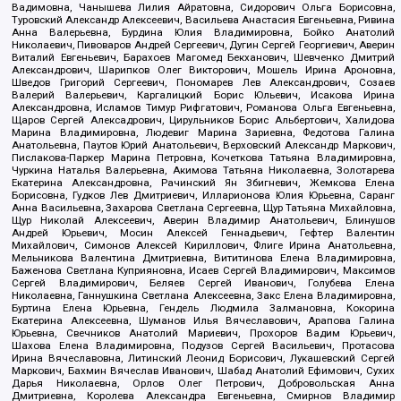
Вадимовна, Чанышева Лилия Айратовна, Сидорович Ольга Борисовна,
Туровский Александр Алексеевич, Васильева Анастасия Евгеньевна, Ривина
Анна Валерьевна, Бурдина Юлия Владимировна, Бойко Анатолий
Николаевич, Пивоваров Андрей Сергеевич, Дугин Сергей Георгиевич, Аверин
Виталий Евгеньевич, Барахоев Магомед Бекханович, Шевченко Дмитрий
Александрович, Шарипков Олег Викторович, Мошель Ирина Ароновна,
Шведов Григорий Сергеевич, Пономарев Лев Александрович, Созаев
Валерий Валерьевич, Каргалицкий Борис Юльевич, Исакова Ирина
Александровна, Исламов Тимур Рифгатович, Романова Ольга Евгеньевна,
Щаров Сергей Алексадрович, Цирульников Борис Альбертович, Халидова
Марина Владимировна, Людевиг Марина Зариевна, Федотова Галина
Анатольевна, Паутов Юрий Анатольевич, Верховский Александр Маркович,
Пислакова-Паркер Марина Петровна, Кочеткова Татьяна Владимировна,
Чуркина Наталья Валерьевна, Акимова Татьяна Николаевна, Золотарева
Екатерина Александровна, Рачинский Ян Збигневич, Жемкова Елена
Борисовна, Гудков Лев Дмитриевич, Илларионова Юлия Юрьевна, Саранг
Анна Васильевна, Захарова Светлана Сергеевна, Щур Татьяна Михайловна,
Щур Николай Алексеевич, Аверин Владимир Анатольевич, Блинушов
Андрей Юрьевич, Мосин Алексей Геннадьевич, Гефтер Валентин
Михайлович, Симонов Алексей Кириллович, Флиге Ирина Анатольевна,
Мельникова Валентина Дмитриевна, Вититинова Елена Владимировна,
Баженова Светлана Куприяновна, Исаев Сергей Владимирович, Максимов
Сергей Владимирович, Беляев Сергей Иванович, Голубева Елена
Николаевна, Ганнушкина Светлана Алексеевна, Закс Елена Владимировна,
Буртина Елена Юрьевна, Гендель Людмила Залмановна, Кокорина
Екатерина Алексеевна, Шуманов Илья Вячеславович, Арапова Галина
Юрьевна, Свечников Анатолий Мариевич, Прохоров Вадим Юрьевич,
Шахова Елена Владимировна, Подузов Сергей Васильевич, Протасова
Ирина Вячеславовна, Литинский Леонид Борисович, Лукашевский Сергей
Маркович, Бахмин Вячеслав Иванович, Шабад Анатолий Ефимович, Сухих
Дарья Николаевна, Орлов Олег Петрович, Добровольская Анна
Дмитриевна, Королева Александра Евгеньевна, Смирнов Владимир