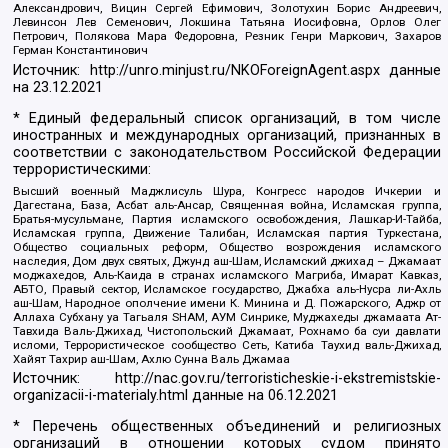
Александрович, Вицин Сергей Ефимович, Золотухин Борис Андреевич,
Левинсон Лев Семенович, Локшина Татьяна Иосифовна, Орлов Олег
Петрович, Полякова Мара Федоровна, Резник Генри Маркович, Захаров
Герман Константинович
Источник:
http://unro.minjust.ru/NKOForeignAgent.aspx
данные
на
23.12.2021
* Единый федеральный список организаций, в том числе
иностранных и международных организаций, признанных в
соответствии с законодательством Российской Федерации
террористическими:
Высший военный Маджлисуль Шура, Конгресс народов Ичкерии и
Дагестана, База, Асбат аль-Ансар, Священная война, Исламская группа,
Братья-мусульмане, Партия исламского освобождения, Лашкар-И-Тайба,
Исламская группа, Движение Талибан, Исламская партия Туркестана,
Общество социальных реформ, Общество возрождения исламского
наследия, Дом двух святых, Джунд аш-Шам, Исламский джихад – Джамаат
моджахедов, Аль-Каида в странах исламского Магриба, Имарат Кавказ,
АБТО, Правый сектор, Исламское государство, Джабха аль-Нусра ли-Ахль
аш-Шам, Народное ополчение имени К. Минина и Д. Пожарского, Аджр от
Аллаха Субхану уа Тагьаля SHAM, АУМ Синрике, Муджахеды джамаата Ат-
Тавхида Валь-Джихад, Чистопольский Джамаат, Рохнамо ба суи давлати
исломи, Террористическое сообщество Сеть, Катиба Таухид валь-Джихад,
Хайят Тахрир аш-Шам, Ахлю Сунна Валь Джамаа
Источник:
http://nac.gov.ru/terroristicheskie-i-ekstremistskie-
organizacii-i-materialy.html
данные на
06.12.2021
* Перечень общественных объединений и религиозных
организаций в отношении которых судом принято