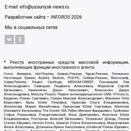
E-mail: info@ussuriysk-news.ru
Разработчик сайта –
INFOROS
2026
Мы в социальных сетях:
* Реестр иностранных средств массовой информации,
выполняющих функции иностранного агента:
Голос Америки, Idel.Реалии, Кавказ.Реалии, Крым.Реалии, Телеканал
Настоящее Время, Azatliq Radiosi, PCE/PC, Сибирь.Реалии, Фактограф,
Север.Реалии, Радио Свобода, MEDIUM-ORIENT, Пономарев Лев
Александрович, Савицкая Людмила Алексеевна, Маркелов Сергей
Евгеньевич, Камалягин Денис Николаевич, Апахончич Дарья
Александровна, Medusa Project, Первое антикоррупционное СМИ, VTimes.io,
Баданин Роман Сергеевич, Гликин Максим Александрович, Маняхин Петр
Борисович, Ярош Юлия Петровна, Чуракова Ольга Владимировна,
Железнова Мария Михайловна, Лукьянова Юлия Сергеевна, Маетная
Елизавета Витальевна, The Insider SIA, Рубин Михаил Аркадьевич, Гройсман
Софья Романовна, Рождественский Илья Дмитриевич, Апухтина Юлия
Владимировна, Постернак Алексей Евгеньевич, Телеканал Дождь, Петров
Степан Юрьевич, Istories fonds, Шмагун Олеся Валентиновна, Мароховская
Алеся Алексеевна, Долинина Ирина Николаевна, Шлейнов Роман Юрьевич,
Анин Роман Александрович, Великовский Дмитрий Александрович,