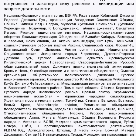
вступившее в законную силу решение о ликвидации или
запрете деятельности:
Национал-большевистская партия, ВЕК РА, Рада земли Кубанской Духовно
Родовой Державы Русь, организация Асгардская Славянская Община,
Община Капища Веды Перуна, Мужская Духовная Семинария Духовное
Учреждение, Нурджулар, К Богодержавию, Таблиги Джамаат, Свидетели
Иеговы, Русское национальное единство, Национал-социалистическое
общество, Джамаат мувахидов, Объединенный Вилайат Кабарды, Балкарии
и Карачая, Союз славян, Ат-Такфир Валь-Хиджра, Пит Буль, Национал-
социалистическая рабочая партия России, Славянский союз, Формат-18,
Благородный Орден Дьявола, Армия воли народа, Национальная
Социалистическая Инициатива города Череповца, Духовно-Родовая
Держава Русь, Русское национальное единство, Древнерусской
Инглистической церкви Православных Староверов-Инглингов, Русский
общенациональный союз, Движение против нелегальной иммиграции,
Кровь и Честь, О свободе совести и о религиозных объединениях, Омская
организация общественного политического движения Русское
национальное единство, Северное Братство, Клуб Болельщиков Футбольного
Клуба Динамо, Файзрахманисты, Мусульманская религиозная организация
п. Боровский Тюменского района Тюменской области, Община Коренного
Русского народа Щелковского района, Правый сектор, Украинская
национальная ассамблея – Украинская народная самооборона,
Украинская повстанческая армия, Тризуб им. Степана Бандеры, Братство,
Белый Крест, Misanthropic division, Религиозное объединение
последователей инглиизма, Народная Социальная Инициатива, TulaSkins,
Этнополитическое объединение Русские, Русское национальное
объединение Атака, Мечеть Мирмамеда, Община Коренного Русского
народа г. Астрахани, ВОЛЯ, Меджлис крымскотатарского народа, Рубеж
Севера, ТОЙС, О противодействии экстремистской деятельности,
РЕВТАТПОД, Артподготовка, Штольц, В честь иконы Божией Матери
Державная, Сектор 16, Независимость, Фирма, Молодежная правозащитная