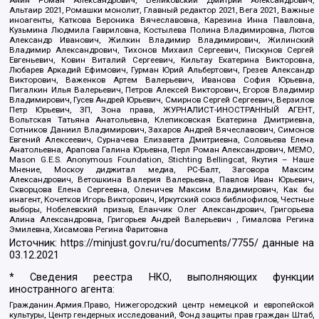
Альтаир 2021, Ромашки монолит, Главный редактор 2021, Вега 2021, Важные
иноагенты, Каткова Вероника Вячеславовна, Карезина Инна Павловна,
Кузьмина Людмила Гавриловна, Костылева Полина Владимировна, Лютов
Александр Иванович, Жилкин Владимир Владимирович, Жилинский
Владимир Александрович, Тихонов Михаил Сергеевич, Пискунов Сергей
Евгеньевич, Ковин Виталий Сергеевич, Кильтау Екатерина Викторовна,
Любарев Аркадий Ефимович, Гурман Юрий Альбертович, Грезев Александр
Викторович, Важенков Артем Валерьевич, Иванова София Юрьевна,
Пигалкин Илья Валерьевич, Петров Алексей Викторович, Егоров Владимир
Владимирович, Гусев Андрей Юрьевич, Смирнов Сергей Сергеевич, Верзилов
Петр Юрьевич, ЗП, Зона права, ЖУРНАЛИСТ-ИНОСТРАННЫЙ АГЕНТ,
Вольтская Татьяна Анатольевна, Клепиковская Екатерина Дмитриевна,
Сотников Даниил Владимирович, Захаров Андрей Вячеславович, Симонов
Евгений Алексеевич, Сурначева Елизавета Дмитриевна, Соловьева Елена
Анатольевна, Арапова Галина Юрьевна, Перл Роман Александрович, МЕМО,
Mason G.E.S. Anonymous Foundation, Stichting Bellingcat, Якутия – Наше
Мнение, Москоу диджитал медиа, РС-Балт, Заговора Максим
Александрович, Ветошкина Валерия Валерьевна, Павлов Иван Юрьевич,
Скворцова Елена Сергеевна, Оленичев Максим Владимирович, Как бы
инагент, Кочетков Игорь Викторович, Иркутский союз библиофилов, Честные
выборы, Нобелевский призыв, Еланчик Олег Александрович, Григорьева
Алина Александровна, Григорьев Андрей Валерьевич , Гималова Регина
Эмилевна, Хисамова Регина Фаритовна
Источник:
https://minjust.gov.ru/ru/documents/7755/
данные на
03.12.2021
* Сведения реестра НКО, выполняющих функции
иностранного агента:
Гражданин.Армия.Право, Нижегородский центр немецкой и европейской
культуры, Центр гендерных исследований, Фонд защиты прав граждан Штаб,