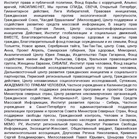
Институт права и публичной политики, Фонд борьбы с коррупцией, Альянс
врачей, НАСИЛИЮ.НЕТ, Мы против СПИДа, СВЕЧА, Открытый Петербург,
Гуманитарное действие, Лига Избирателей, Правовая инициатива,
Гражданская инициатива против экологической преступности,
Гражданский Союз, "Хасдей Ерушалаим" (Милосердие), Центр поддержки и
содействия развитию средств массовой информации, В защиту прав
заключенных, Горячая Линия, Центр социально-информационных
инициатив Действие, Институт глобализации и социальных движений,
ВМЕСТЕ, Благотворительный фонд охраны здоровья и защиты прав
граждан, Благотворительный фонд помощи осужденным и их семьям, Фонд
Тольятти, Новое время, Серебряная тайга, Так-Так-Так, центр Сова, центр
Анна, Проект Апрель, Самарская губерния, Эра здоровья, Мемориал,
Аналитический Центр Юрия Левады, Издательство Парк Гагарина, Фонд
содействия имени Андрея Рылькова, Сфера, Уральская правозащитная
группа, Женщины Евразии, СИБАЛЬТ, Институт прав человека, Фонд защиты
гласности, Российский исследовательский центр по правам человека,
Дальневосточный центр развития гражданских инициатив и социального
партнерства, Пермский региональный правозащитный центр, Гражданское
действие, Центр независимых социологических исследований, Сутяжник,
АКАДЕМИЯ ПО ПРАВАМ ЧЕЛОВЕКА, Частное учреждение в Калининграде по
административной поддержке реализации программ и проектов Совета
Министров северных стран, Центр развития некоммерческих организаций,
Гражданское содействие, Интернешнл-Р, Центр Защиты Прав Средств
Массовой Информации, Институт развития прессы - Сибирь, Частное
учреждение в Санкт-Петербурге по административной поддержке
реализации программ и проектов Совета Министров Северных Стран, Фонд
поддержки свободы прессы, Гражданский контроль, Человек и Закон,
Общественная комиссия по сохранению наследия академика Сахарова,
МЕМО. РУ, Институт региональной прессы, Институт Развития Свободы
Информации, Экозащита!-Женсовет, Общественный вердикт, Евразийская
антимонопольная ассоциация, Дзугкоева Регина Николаевна, Кривенко
Сергей Владимирович, Милославский Павел Юрьевич, Шнырова Ольга