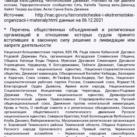
Тавхида Валь-Джихад, Чистопольский Джамаат, Рохнамо ба суи давлати
исломи, Террористическое сообщество Сеть, Катиба Таухид валь-Джихад,
Хайят Тахрир аш-Шам, Ахлю Сунна Валь Джамаа
Источник:
http://nac.gov.ru/terroristicheskie-i-ekstremistskie-
organizacii-i-materialy.html
данные на
06.12.2021
* Перечень общественных объединений и религиозных
организаций в отношении которых судом принято
вступившее в законную силу решение о ликвидации или
запрете деятельности:
Национал-большевистская партия, ВЕК РА, Рада земли Кубанской Духовно
Родовой Державы Русь, организация Асгардская Славянская Община,
Община Капища Веды Перуна, Мужская Духовная Семинария Духовное
Учреждение, Нурджулар, К Богодержавию, Таблиги Джамаат, Свидетели
Иеговы, Русское национальное единство, Национал-социалистическое
общество, Джамаат мувахидов, Объединенный Вилайат Кабарды, Балкарии
и Карачая, Союз славян, Ат-Такфир Валь-Хиджра, Пит Буль, Национал-
социалистическая рабочая партия России, Славянский союз, Формат-18,
Благородный Орден Дьявола, Армия воли народа, Национальная
Социалистическая Инициатива города Череповца, Духовно-Родовая
Держава Русь, Русское национальное единство, Древнерусской
Инглистической церкви Православных Староверов-Инглингов, Русский
общенациональный союз, Движение против нелегальной иммиграции,
Кровь и Честь, О свободе совести и о религиозных объединениях, Омская
организация общественного политического движения Русское
национальное единство, Северное Братство, Клуб Болельщиков Футбольного
Клуба Динамо, Файзрахманисты, Мусульманская религиозная организация
п. Боровский Тюменского района Тюменской области, Община Коренного
Русского народа Щелковского района, Правый сектор, Украинская
национальная ассамблея – Украинская народная самооборона,