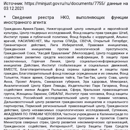
Источник:
https://minjust.gov.ru/ru/documents/7755/
данные на
03.12.2021
* Сведения реестра НКО, выполняющих функции
иностранного агента:
Гражданин.Армия.Право, Нижегородский центр немецкой и европейской
культуры, Центр гендерных исследований, Фонд защиты прав граждан Штаб,
Институт права и публичной политики, Фонд борьбы с коррупцией, Альянс
врачей, НАСИЛИЮ.НЕТ, Мы против СПИДа, СВЕЧА, Открытый Петербург,
Гуманитарное действие, Лига Избирателей, Правовая инициатива,
Гражданская инициатива против экологической преступности,
Гражданский Союз, "Хасдей Ерушалаим" (Милосердие), Центр поддержки и
содействия развитию средств массовой информации, В защиту прав
заключенных, Горячая Линия, Центр социально-информационных
инициатив Действие, Институт глобализации и социальных движений,
ВМЕСТЕ, Благотворительный фонд охраны здоровья и защиты прав
граждан, Благотворительный фонд помощи осужденным и их семьям, Фонд
Тольятти, Новое время, Серебряная тайга, Так-Так-Так, центр Сова, центр
Анна, Проект Апрель, Самарская губерния, Эра здоровья, Мемориал,
Аналитический Центр Юрия Левады, Издательство Парк Гагарина, Фонд
содействия имени Андрея Рылькова, Сфера, Уральская правозащитная
группа, Женщины Евразии, СИБАЛЬТ, Институт прав человека, Фонд защиты
гласности, Российский исследовательский центр по правам человека,
Дальневосточный центр развития гражданских инициатив и социального
партнерства, Пермский региональный правозащитный центр, Гражданское
действие, Центр независимых социологических исследований, Сутяжник,
АКАДЕМИЯ ПО ПРАВАМ ЧЕЛОВЕКА, Частное учреждение в Калининграде по
административной поддержке реализации программ и проектов Совета
Министров северных стран, Центр развития некоммерческих организаций,
Гражданское содействие, Интернешнл-Р, Центр Защиты Прав Средств