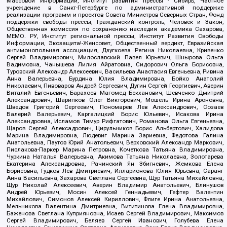
Массовой Информации, Институт развития прессы - Сибирь, Частное
учреждение в Санкт-Петербурге по административной поддержке
реализации программ и проектов Совета Министров Северных Стран, Фонд
поддержки свободы прессы, Гражданский контроль, Человек и Закон,
Общественная комиссия по сохранению наследия академика Сахарова,
МЕМО. РУ, Институт региональной прессы, Институт Развития Свободы
Информации, Экозащита!-Женсовет, Общественный вердикт, Евразийская
антимонопольная ассоциация, Дзугкоева Регина Николаевна, Кривенко
Сергей Владимирович, Милославский Павел Юрьевич, Шнырова Ольга
Вадимовна, Чанышева Лилия Айратовна, Сидорович Ольга Борисовна,
Туровский Александр Алексеевич, Васильева Анастасия Евгеньевна, Ривина
Анна Валерьевна, Бурдина Юлия Владимировна, Бойко Анатолий
Николаевич, Пивоваров Андрей Сергеевич, Дугин Сергей Георгиевич, Аверин
Виталий Евгеньевич, Барахоев Магомед Бекханович, Шевченко Дмитрий
Александрович, Шарипков Олег Викторович, Мошель Ирина Ароновна,
Шведов Григорий Сергеевич, Пономарев Лев Александрович, Созаев
Валерий Валерьевич, Каргалицкий Борис Юльевич, Исакова Ирина
Александровна, Исламов Тимур Рифгатович, Романова Ольга Евгеньевна,
Щаров Сергей Алексадрович, Цирульников Борис Альбертович, Халидова
Марина Владимировна, Людевиг Марина Зариевна, Федотова Галина
Анатольевна, Паутов Юрий Анатольевич, Верховский Александр Маркович,
Пислакова-Паркер Марина Петровна, Кочеткова Татьяна Владимировна,
Чуркина Наталья Валерьевна, Акимова Татьяна Николаевна, Золотарева
Екатерина Александровна, Рачинский Ян Збигневич, Жемкова Елена
Борисовна, Гудков Лев Дмитриевич, Илларионова Юлия Юрьевна, Саранг
Анна Васильевна, Захарова Светлана Сергеевна, Щур Татьяна Михайловна,
Щур Николай Алексеевич, Аверин Владимир Анатольевич, Блинушов
Андрей Юрьевич, Мосин Алексей Геннадьевич, Гефтер Валентин
Михайлович, Симонов Алексей Кириллович, Флиге Ирина Анатольевна,
Мельникова Валентина Дмитриевна, Вититинова Елена Владимировна,
Баженова Светлана Куприяновна, Исаев Сергей Владимирович, Максимов
Сергей Владимирович, Беляев Сергей Иванович, Голубева Елена