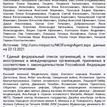
Николаевна, Ганнушкина Светлана Алексеевна, Закс Елена Владимировна,
Буртина Елена Юрьевна, Гендель Людмила Залмановна, Кокорина
Екатерина Алексеевна, Шуманов Илья Вячеславович, Арапова Галина
Юрьевна, Свечников Анатолий Мариевич, Прохоров Вадим Юрьевич,
Шахова Елена Владимировна, Подузов Сергей Васильевич, Протасова
Ирина Вячеславовна, Литинский Леонид Борисович, Лукашевский Сергей
Маркович, Бахмин Вячеслав Иванович, Шабад Анатолий Ефимович, Сухих
Дарья Николаевна, Орлов Олег Петрович, Добровольская Анна
Дмитриевна, Королева Александра Евгеньевна, Смирнов Владимир
Александрович, Вицин Сергей Ефимович, Золотухин Борис Андреевич,
Левинсон Лев Семенович, Локшина Татьяна Иосифовна, Орлов Олег
Петрович, Полякова Мара Федоровна, Резник Генри Маркович, Захаров
Герман Константинович
Источник:
http://unro.minjust.ru/NKOForeignAgent.aspx
данные
на
23.12.2021
* Единый федеральный список организаций, в том числе
иностранных и международных организаций, признанных в
соответствии с законодательством Российской Федерации
террористическими:
Высший военный Маджлисуль Шура, Конгресс народов Ичкерии и
Дагестана, База, Асбат аль-Ансар, Священная война, Исламская группа,
Братья-мусульмане, Партия исламского освобождения, Лашкар-И-Тайба,
Исламская группа, Движение Талибан, Исламская партия Туркестана,
Общество социальных реформ, Общество возрождения исламского
наследия, Дом двух святых, Джунд аш-Шам, Исламский джихад – Джамаат
моджахедов, Аль-Каида в странах исламского Магриба, Имарат Кавказ,
АБТО, Правый сектор, Исламское государство, Джабха аль-Нусра ли-Ахль
аш-Шам, Народное ополчение имени К. Минина и Д. Пожарского, Аджр от
Аллаха Субхану уа Тагьаля SHAM, АУМ Синрике, Муджахеды джамаата Ат-