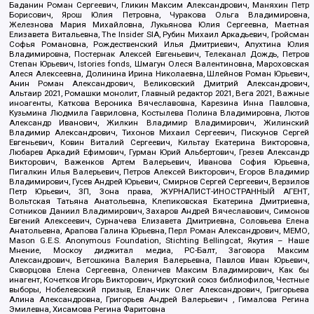
Баданин Роман Сергеевич, Гликин Максим Александрович, Маняхин Петр
Борисович, Ярош Юлия Петровна, Чуракова Ольга Владимировна,
Железнова Мария Михайловна, Лукьянова Юлия Сергеевна, Маетная
Елизавета Витальевна, The Insider SIA, Рубин Михаил Аркадьевич, Гройсман
Софья Романовна, Рождественский Илья Дмитриевич, Апухтина Юлия
Владимировна, Постернак Алексей Евгеньевич, Телеканал Дождь, Петров
Степан Юрьевич, Istories fonds, Шмагун Олеся Валентиновна, Мароховская
Алеся Алексеевна, Долинина Ирина Николаевна, Шлейнов Роман Юрьевич,
Анин Роман Александрович, Великовский Дмитрий Александрович,
Альтаир 2021, Ромашки монолит, Главный редактор 2021, Вега 2021, Важные
иноагенты, Каткова Вероника Вячеславовна, Карезина Инна Павловна,
Кузьмина Людмила Гавриловна, Костылева Полина Владимировна, Лютов
Александр Иванович, Жилкин Владимир Владимирович, Жилинский
Владимир Александрович, Тихонов Михаил Сергеевич, Пискунов Сергей
Евгеньевич, Ковин Виталий Сергеевич, Кильтау Екатерина Викторовна,
Любарев Аркадий Ефимович, Гурман Юрий Альбертович, Грезев Александр
Викторович, Важенков Артем Валерьевич, Иванова София Юрьевна,
Пигалкин Илья Валерьевич, Петров Алексей Викторович, Егоров Владимир
Владимирович, Гусев Андрей Юрьевич, Смирнов Сергей Сергеевич, Верзилов
Петр Юрьевич, ЗП, Зона права, ЖУРНАЛИСТ-ИНОСТРАННЫЙ АГЕНТ,
Вольтская Татьяна Анатольевна, Клепиковская Екатерина Дмитриевна,
Сотников Даниил Владимирович, Захаров Андрей Вячеславович, Симонов
Евгений Алексеевич, Сурначева Елизавета Дмитриевна, Соловьева Елена
Анатольевна, Арапова Галина Юрьевна, Перл Роман Александрович, МЕМО,
Mason G.E.S. Anonymous Foundation, Stichting Bellingcat, Якутия – Наше
Мнение, Москоу диджитал медиа, РС-Балт, Заговора Максим
Александрович, Ветошкина Валерия Валерьевна, Павлов Иван Юрьевич,
Скворцова Елена Сергеевна, Оленичев Максим Владимирович, Как бы
инагент, Кочетков Игорь Викторович, Иркутский союз библиофилов, Честные
выборы, Нобелевский призыв, Еланчик Олег Александрович, Григорьева
Алина Александровна, Григорьев Андрей Валерьевич , Гималова Регина
Эмилевна, Хисамова Регина Фаритовна