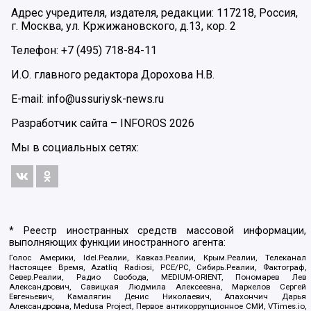
Адрес учредителя, издателя, редакции: 117218, Россия,
г. Москва, ул. Кржижановского, д.13, кор. 2
Телефон: +7 (495) 718-84-11
И.О. главного редактора Дорохова Н.В.
E-mail: info@ussuriysk-news.ru
Разработчик сайта –
INFOROS
2026
Мы в социальных сетях:
* Реестр иностранных средств массовой информации,
выполняющих функции иностранного агента:
Голос Америки, Idel.Реалии, Кавказ.Реалии, Крым.Реалии, Телеканал
Настоящее Время, Azatliq Radiosi, PCE/PC, Сибирь.Реалии, Фактограф,
Север.Реалии, Радио Свобода, MEDIUM-ORIENT, Пономарев Лев
Александрович, Савицкая Людмила Алексеевна, Маркелов Сергей
Евгеньевич, Камалягин Денис Николаевич, Апахончич Дарья
Александровна, Medusa Project, Первое антикоррупционное СМИ, VTimes.io,