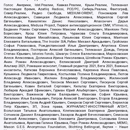
Голос Америки, Idel.Реалии, Кавказ.Реалии, Крым.Реалии, Телеканал
Настоящее Время, Azatliq Radiosi, PCE/PC, Сибирь.Реалии, Фактограф,
Север.Реалии, Радио Свобода, MEDIUM-ORIENT, Пономарев Лев
Александрович, Савицкая Людмила Алексеевна, Маркелов Сергей
Евгеньевич, Камалягин Денис Николаевич, Апахончич Дарья
Александровна, Medusa Project, Первое антикоррупционное СМИ, VTimes.io,
Баданин Роман Сергеевич, Гликин Максим Александрович, Маняхин Петр
Борисович, Ярош Юлия Петровна, Чуракова Ольга Владимировна,
Железнова Мария Михайловна, Лукьянова Юлия Сергеевна, Маетная
Елизавета Витальевна, The Insider SIA, Рубин Михаил Аркадьевич, Гройсман
Софья Романовна, Рождественский Илья Дмитриевич, Апухтина Юлия
Владимировна, Постернак Алексей Евгеньевич, Телеканал Дождь, Петров
Степан Юрьевич, Istories fonds, Шмагун Олеся Валентиновна, Мароховская
Алеся Алексеевна, Долинина Ирина Николаевна, Шлейнов Роман Юрьевич,
Анин Роман Александрович, Великовский Дмитрий Александрович,
Альтаир 2021, Ромашки монолит, Главный редактор 2021, Вега 2021, Важные
иноагенты, Каткова Вероника Вячеславовна, Карезина Инна Павловна,
Кузьмина Людмила Гавриловна, Костылева Полина Владимировна, Лютов
Александр Иванович, Жилкин Владимир Владимирович, Жилинский
Владимир Александрович, Тихонов Михаил Сергеевич, Пискунов Сергей
Евгеньевич, Ковин Виталий Сергеевич, Кильтау Екатерина Викторовна,
Любарев Аркадий Ефимович, Гурман Юрий Альбертович, Грезев Александр
Викторович, Важенков Артем Валерьевич, Иванова София Юрьевна,
Пигалкин Илья Валерьевич, Петров Алексей Викторович, Егоров Владимир
Владимирович, Гусев Андрей Юрьевич, Смирнов Сергей Сергеевич, Верзилов
Петр Юрьевич, ЗП, Зона права, ЖУРНАЛИСТ-ИНОСТРАННЫЙ АГЕНТ,
Вольтская Татьяна Анатольевна, Клепиковская Екатерина Дмитриевна,
Сотников Даниил Владимирович, Захаров Андрей Вячеславович, Симонов
Евгений Алексеевич, Сурначева Елизавета Дмитриевна, Соловьева Елена
Анатольевна, Арапова Галина Юрьевна, Перл Роман Александрович, МЕМО,
Mason G.E.S. Anonymous Foundation, Stichting Bellingcat, Якутия – Наше