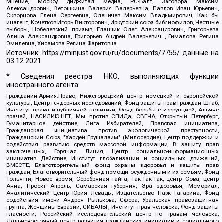
Мнение, Москоу диджитал медиа, РС-Балт, Заговора Максим
Александрович, Ветошкина Валерия Валерьевна, Павлов Иван Юрьевич,
Скворцова Елена Сергеевна, Оленичев Максим Владимирович, Как бы
инагент, Кочетков Игорь Викторович, Иркутский союз библиофилов, Честные
выборы, Нобелевский призыв, Еланчик Олег Александрович, Григорьева
Алина Александровна, Григорьев Андрей Валерьевич , Гималова Регина
Эмилевна, Хисамова Регина Фаритовна
Источник:
https://minjust.gov.ru/ru/documents/7755/
данные на
03.12.2021
* Сведения реестра НКО, выполняющих функции
иностранного агента:
Гражданин.Армия.Право, Нижегородский центр немецкой и европейской
культуры, Центр гендерных исследований, Фонд защиты прав граждан Штаб,
Институт права и публичной политики, Фонд борьбы с коррупцией, Альянс
врачей, НАСИЛИЮ.НЕТ, Мы против СПИДа, СВЕЧА, Открытый Петербург,
Гуманитарное действие, Лига Избирателей, Правовая инициатива,
Гражданская инициатива против экологической преступности,
Гражданский Союз, "Хасдей Ерушалаим" (Милосердие), Центр поддержки и
содействия развитию средств массовой информации, В защиту прав
заключенных, Горячая Линия, Центр социально-информационных
инициатив Действие, Институт глобализации и социальных движений,
ВМЕСТЕ, Благотворительный фонд охраны здоровья и защиты прав
граждан, Благотворительный фонд помощи осужденным и их семьям, Фонд
Тольятти, Новое время, Серебряная тайга, Так-Так-Так, центр Сова, центр
Анна, Проект Апрель, Самарская губерния, Эра здоровья, Мемориал,
Аналитический Центр Юрия Левады, Издательство Парк Гагарина, Фонд
содействия имени Андрея Рылькова, Сфера, Уральская правозащитная
группа, Женщины Евразии, СИБАЛЬТ, Институт прав человека, Фонд защиты
гласности, Российский исследовательский центр по правам человека,
Дальневосточный центр развития гражданских инициатив и социального