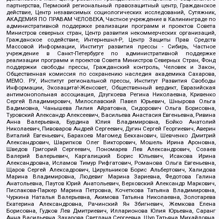
партнерства, Пермский региональный правозащитный центр, Гражданское
действие, Центр независимых социологических исследований, Сутяжник,
АКАДЕМИЯ ПО ПРАВАМ ЧЕЛОВЕКА, Частное учреждение в Калининграде по
административной поддержке реализации программ и проектов Совета
Министров северных стран, Центр развития некоммерческих организаций,
Гражданское содействие, Интернешнл-Р, Центр Защиты Прав Средств
Массовой Информации, Институт развития прессы - Сибирь, Частное
учреждение в Санкт-Петербурге по административной поддержке
реализации программ и проектов Совета Министров Северных Стран, Фонд
поддержки свободы прессы, Гражданский контроль, Человек и Закон,
Общественная комиссия по сохранению наследия академика Сахарова,
МЕМО. РУ, Институт региональной прессы, Институт Развития Свободы
Информации, Экозащита!-Женсовет, Общественный вердикт, Евразийская
антимонопольная ассоциация, Дзугкоева Регина Николаевна, Кривенко
Сергей Владимирович, Милославский Павел Юрьевич, Шнырова Ольга
Вадимовна, Чанышева Лилия Айратовна, Сидорович Ольга Борисовна,
Туровский Александр Алексеевич, Васильева Анастасия Евгеньевна, Ривина
Анна Валерьевна, Бурдина Юлия Владимировна, Бойко Анатолий
Николаевич, Пивоваров Андрей Сергеевич, Дугин Сергей Георгиевич, Аверин
Виталий Евгеньевич, Барахоев Магомед Бекханович, Шевченко Дмитрий
Александрович, Шарипков Олег Викторович, Мошель Ирина Ароновна,
Шведов Григорий Сергеевич, Пономарев Лев Александрович, Созаев
Валерий Валерьевич, Каргалицкий Борис Юльевич, Исакова Ирина
Александровна, Исламов Тимур Рифгатович, Романова Ольга Евгеньевна,
Щаров Сергей Алексадрович, Цирульников Борис Альбертович, Халидова
Марина Владимировна, Людевиг Марина Зариевна, Федотова Галина
Анатольевна, Паутов Юрий Анатольевич, Верховский Александр Маркович,
Пислакова-Паркер Марина Петровна, Кочеткова Татьяна Владимировна,
Чуркина Наталья Валерьевна, Акимова Татьяна Николаевна, Золотарева
Екатерина Александровна, Рачинский Ян Збигневич, Жемкова Елена
Борисовна, Гудков Лев Дмитриевич, Илларионова Юлия Юрьевна, Саранг
Анна Васильевна, Захарова Светлана Сергеевна, Щур Татьяна Михайловна,