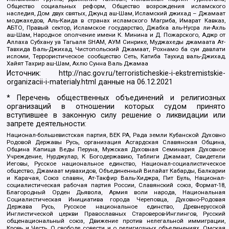
Общество социальных реформ, Общество возрождения исламского
наследия, Дом двух святых, Джунд аш-Шам, Исламский джихад – Джамаат
моджахедов, Аль-Каида в странах исламского Магриба, Имарат Кавказ,
АБТО, Правый сектор, Исламское государство, Джабха аль-Нусра ли-Ахль
аш-Шам, Народное ополчение имени К. Минина и Д. Пожарского, Аджр от
Аллаха Субхану уа Тагьаля SHAM, АУМ Синрике, Муджахеды джамаата Ат-
Тавхида Валь-Джихад, Чистопольский Джамаат, Рохнамо ба суи давлати
исломи, Террористическое сообщество Сеть, Катиба Таухид валь-Джихад,
Хайят Тахрир аш-Шам, Ахлю Сунна Валь Джамаа
Источник:
http://nac.gov.ru/terroristicheskie-i-ekstremistskie-
organizacii-i-materialy.html
данные на
06.12.2021
* Перечень общественных объединений и религиозных
организаций в отношении которых судом принято
вступившее в законную силу решение о ликвидации или
запрете деятельности:
Национал-большевистская партия, ВЕК РА, Рада земли Кубанской Духовно
Родовой Державы Русь, организация Асгардская Славянская Община,
Община Капища Веды Перуна, Мужская Духовная Семинария Духовное
Учреждение, Нурджулар, К Богодержавию, Таблиги Джамаат, Свидетели
Иеговы, Русское национальное единство, Национал-социалистическое
общество, Джамаат мувахидов, Объединенный Вилайат Кабарды, Балкарии
и Карачая, Союз славян, Ат-Такфир Валь-Хиджра, Пит Буль, Национал-
социалистическая рабочая партия России, Славянский союз, Формат-18,
Благородный Орден Дьявола, Армия воли народа, Национальная
Социалистическая Инициатива города Череповца, Духовно-Родовая
Держава Русь, Русское национальное единство, Древнерусской
Инглистической церкви Православных Староверов-Инглингов, Русский
общенациональный союз, Движение против нелегальной иммиграции,
Кровь и Честь, О свободе совести и о религиозных объединениях, Омская