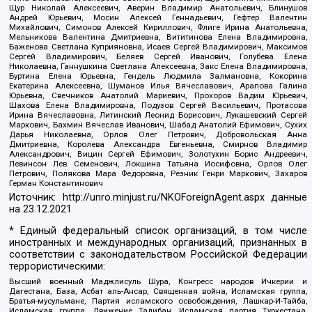
Щур Николай Алексеевич, Аверин Владимир Анатольевич, Блинушов
Андрей Юрьевич, Мосин Алексей Геннадьевич, Гефтер Валентин
Михайлович, Симонов Алексей Кириллович, Флиге Ирина Анатольевна,
Мельникова Валентина Дмитриевна, Вититинова Елена Владимировна,
Баженова Светлана Куприяновна, Исаев Сергей Владимирович, Максимов
Сергей Владимирович, Беляев Сергей Иванович, Голубева Елена
Николаевна, Ганнушкина Светлана Алексеевна, Закс Елена Владимировна,
Буртина Елена Юрьевна, Гендель Людмила Залмановна, Кокорина
Екатерина Алексеевна, Шуманов Илья Вячеславович, Арапова Галина
Юрьевна, Свечников Анатолий Мариевич, Прохоров Вадим Юрьевич,
Шахова Елена Владимировна, Подузов Сергей Васильевич, Протасова
Ирина Вячеславовна, Литинский Леонид Борисович, Лукашевский Сергей
Маркович, Бахмин Вячеслав Иванович, Шабад Анатолий Ефимович, Сухих
Дарья Николаевна, Орлов Олег Петрович, Добровольская Анна
Дмитриевна, Королева Александра Евгеньевна, Смирнов Владимир
Александрович, Вицин Сергей Ефимович, Золотухин Борис Андреевич,
Левинсон Лев Семенович, Локшина Татьяна Иосифовна, Орлов Олег
Петрович, Полякова Мара Федоровна, Резник Генри Маркович, Захаров
Герман Константинович
Источник:
http://unro.minjust.ru/NKOForeignAgent.aspx
данные
на
23.12.2021
* Единый федеральный список организаций, в том числе
иностранных и международных организаций, признанных в
соответствии с законодательством Российской Федерации
террористическими:
Высший военный Маджлисуль Шура, Конгресс народов Ичкерии и
Дагестана, База, Асбат аль-Ансар, Священная война, Исламская группа,
Братья-мусульмане, Партия исламского освобождения, Лашкар-И-Тайба,
Исламская группа, Движение Талибан, Исламская партия Туркестана,