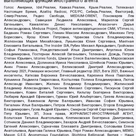
выполняющих функции иностранного агента:
Голос Америки, Idel.Реалии, Кавказ.Реалии, Крым.Реалии, Телеканал
Настоящее Время, Azatliq Radiosi, PCE/PC, Сибирь.Реалии, Фактограф,
Север.Реалии, Радио Свобода, MEDIUM-ORIENT, Пономарев Лев
Александрович, Савицкая Людмила Алексеевна, Маркелов Сергей
Евгеньевич, Камалягин Денис Николаевич, Апахончич Дарья
Александровна, Medusa Project, Первое антикоррупционное СМИ, VTimes.io,
Баданин Роман Сергеевич, Гликин Максим Александрович, Маняхин Петр
Борисович, Ярош Юлия Петровна, Чуракова Ольга Владимировна,
Железнова Мария Михайловна, Лукьянова Юлия Сергеевна, Маетная
Елизавета Витальевна, The Insider SIA, Рубин Михаил Аркадьевич, Гройсман
Софья Романовна, Рождественский Илья Дмитриевич, Апухтина Юлия
Владимировна, Постернак Алексей Евгеньевич, Телеканал Дождь, Петров
Степан Юрьевич, Istories fonds, Шмагун Олеся Валентиновна, Мароховская
Алеся Алексеевна, Долинина Ирина Николаевна, Шлейнов Роман Юрьевич,
Анин Роман Александрович, Великовский Дмитрий Александрович,
Альтаир 2021, Ромашки монолит, Главный редактор 2021, Вега 2021, Важные
иноагенты, Каткова Вероника Вячеславовна, Карезина Инна Павловна,
Кузьмина Людмила Гавриловна, Костылева Полина Владимировна, Лютов
Александр Иванович, Жилкин Владимир Владимирович, Жилинский
Владимир Александрович, Тихонов Михаил Сергеевич, Пискунов Сергей
Евгеньевич, Ковин Виталий Сергеевич, Кильтау Екатерина Викторовна,
Любарев Аркадий Ефимович, Гурман Юрий Альбертович, Грезев Александр
Викторович, Важенков Артем Валерьевич, Иванова София Юрьевна,
Пигалкин Илья Валерьевич, Петров Алексей Викторович, Егоров Владимир
Владимирович, Гусев Андрей Юрьевич, Смирнов Сергей Сергеевич, Верзилов
Петр Юрьевич, ЗП, Зона права, ЖУРНАЛИСТ-ИНОСТРАННЫЙ АГЕНТ,
Вольтская Татьяна Анатольевна, Клепиковская Екатерина Дмитриевна,
Сотников Даниил Владимирович, Захаров Андрей Вячеславович, Симонов
Евгений Алексеевич, Сурначева Елизавета Дмитриевна, Соловьева Елена
Анатольевна, Арапова Галина Юрьевна, Перл Роман Александрович, МЕМО,
Mason G.E.S. Anonymous Foundation, Stichting Bellingcat, Якутия – Наше