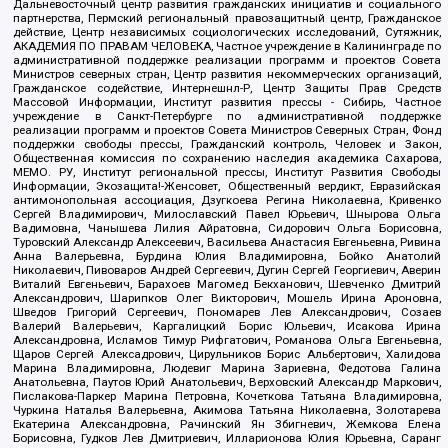
Дальневосточный центр развития гражданских инициатив и социального
партнерства, Пермский региональный правозащитный центр, Гражданское
действие, Центр независимых социологических исследований, Сутяжник,
АКАДЕМИЯ ПО ПРАВАМ ЧЕЛОВЕКА, Частное учреждение в Калининграде по
административной поддержке реализации программ и проектов Совета
Министров северных стран, Центр развития некоммерческих организаций,
Гражданское содействие, Интернешнл-Р, Центр Защиты Прав Средств
Массовой Информации, Институт развития прессы - Сибирь, Частное
учреждение в Санкт-Петербурге по административной поддержке
реализации программ и проектов Совета Министров Северных Стран, Фонд
поддержки свободы прессы, Гражданский контроль, Человек и Закон,
Общественная комиссия по сохранению наследия академика Сахарова,
МЕМО. РУ, Институт региональной прессы, Институт Развития Свободы
Информации, Экозащита!-Женсовет, Общественный вердикт, Евразийская
антимонопольная ассоциация, Дзугкоева Регина Николаевна, Кривенко
Сергей Владимирович, Милославский Павел Юрьевич, Шнырова Ольга
Вадимовна, Чанышева Лилия Айратовна, Сидорович Ольга Борисовна,
Туровский Александр Алексеевич, Васильева Анастасия Евгеньевна, Ривина
Анна Валерьевна, Бурдина Юлия Владимировна, Бойко Анатолий
Николаевич, Пивоваров Андрей Сергеевич, Дугин Сергей Георгиевич, Аверин
Виталий Евгеньевич, Барахоев Магомед Бекханович, Шевченко Дмитрий
Александрович, Шарипков Олег Викторович, Мошель Ирина Ароновна,
Шведов Григорий Сергеевич, Пономарев Лев Александрович, Созаев
Валерий Валерьевич, Каргалицкий Борис Юльевич, Исакова Ирина
Александровна, Исламов Тимур Рифгатович, Романова Ольга Евгеньевна,
Щаров Сергей Алексадрович, Цирульников Борис Альбертович, Халидова
Марина Владимировна, Людевиг Марина Зариевна, Федотова Галина
Анатольевна, Паутов Юрий Анатольевич, Верховский Александр Маркович,
Пислакова-Паркер Марина Петровна, Кочеткова Татьяна Владимировна,
Чуркина Наталья Валерьевна, Акимова Татьяна Николаевна, Золотарева
Екатерина Александровна, Рачинский Ян Збигневич, Жемкова Елена
Борисовна, Гудков Лев Дмитриевич, Илларионова Юлия Юрьевна, Саранг