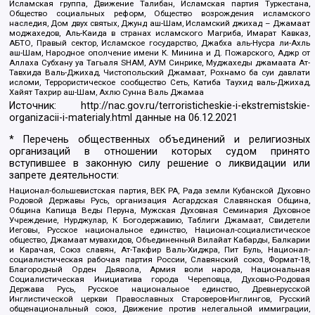
Исламская группа, Движение Талибан, Исламская партия Туркестана,
Общество социальных реформ, Общество возрождения исламского
наследия, Дом двух святых, Джунд аш-Шам, Исламский джихад – Джамаат
моджахедов, Аль-Каида в странах исламского Магриба, Имарат Кавказ,
АБТО, Правый сектор, Исламское государство, Джабха аль-Нусра ли-Ахль
аш-Шам, Народное ополчение имени К. Минина и Д. Пожарского, Аджр от
Аллаха Субхану уа Тагьаля SHAM, АУМ Синрике, Муджахеды джамаата Ат-
Тавхида Валь-Джихад, Чистопольский Джамаат, Рохнамо ба суи давлати
исломи, Террористическое сообщество Сеть, Катиба Таухид валь-Джихад,
Хайят Тахрир аш-Шам, Ахлю Сунна Валь Джамаа
Источник:
http://nac.gov.ru/terroristicheskie-i-ekstremistskie-
organizacii-i-materialy.html
данные на
06.12.2021
* Перечень общественных объединений и религиозных
организаций в отношении которых судом принято
вступившее в законную силу решение о ликвидации или
запрете деятельности:
Национал-большевистская партия, ВЕК РА, Рада земли Кубанской Духовно
Родовой Державы Русь, организация Асгардская Славянская Община,
Община Капища Веды Перуна, Мужская Духовная Семинария Духовное
Учреждение, Нурджулар, К Богодержавию, Таблиги Джамаат, Свидетели
Иеговы, Русское национальное единство, Национал-социалистическое
общество, Джамаат мувахидов, Объединенный Вилайат Кабарды, Балкарии
и Карачая, Союз славян, Ат-Такфир Валь-Хиджра, Пит Буль, Национал-
социалистическая рабочая партия России, Славянский союз, Формат-18,
Благородный Орден Дьявола, Армия воли народа, Национальная
Социалистическая Инициатива города Череповца, Духовно-Родовая
Держава Русь, Русское национальное единство, Древнерусской
Инглистической церкви Православных Староверов-Инглингов, Русский
общенациональный союз, Движение против нелегальной иммиграции,