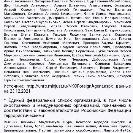
Анна Васильевна, Захарова Светлана Сергеевна, Щур Татьяна Михайловна,
Щур Николай Алексеевич, Аверин Владимир Анатольевич, Блинушов
Андрей Юрьевич, Мосин Алексей Геннадьевич, Гефтер Валентин
Михайлович, Симонов Алексей Кириллович, Флиге Ирина Анатольевна,
Мельникова Валентина Дмитриевна, Вититинова Елена Владимировна,
Баженова Светлана Куприяновна, Исаев Сергей Владимирович, Максимов
Сергей Владимирович, Беляев Сергей Иванович, Голубева Елена
Николаевна, Ганнушкина Светлана Алексеевна, Закс Елена Владимировна,
Буртина Елена Юрьевна, Гендель Людмила Залмановна, Кокорина
Екатерина Алексеевна, Шуманов Илья Вячеславович, Арапова Галина
Юрьевна, Свечников Анатолий Мариевич, Прохоров Вадим Юрьевич,
Шахова Елена Владимировна, Подузов Сергей Васильевич, Протасова
Ирина Вячеславовна, Литинский Леонид Борисович, Лукашевский Сергей
Маркович, Бахмин Вячеслав Иванович, Шабад Анатолий Ефимович, Сухих
Дарья Николаевна, Орлов Олег Петрович, Добровольская Анна
Дмитриевна, Королева Александра Евгеньевна, Смирнов Владимир
Александрович, Вицин Сергей Ефимович, Золотухин Борис Андреевич,
Левинсон Лев Семенович, Локшина Татьяна Иосифовна, Орлов Олег
Петрович, Полякова Мара Федоровна, Резник Генри Маркович, Захаров
Герман Константинович
Источник:
http://unro.minjust.ru/NKOForeignAgent.aspx
данные
на
23.12.2021
* Единый федеральный список организаций, в том числе
иностранных и международных организаций, признанных в
соответствии с законодательством Российской Федерации
террористическими:
Высший военный Маджлисуль Шура, Конгресс народов Ичкерии и
Дагестана, База, Асбат аль-Ансар, Священная война, Исламская группа,
Братья-мусульмане, Партия исламского освобождения, Лашкар-И-Тайба,