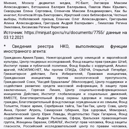
Мнение, Москоу диджитал медиа, РС-Балт, Заговора Максим
Александрович, Ветошкина Валерия Валерьевна, Павлов Иван Юрьевич,
Скворцова Елена Сергеевна, Оленичев Максим Владимирович, Как бы
инагент, Кочетков Игорь Викторович, Иркутский союз библиофилов, Честные
выборы, Нобелевский призыв, Еланчик Олег Александрович, Григорьева
Алина Александровна, Григорьев Андрей Валерьевич , Гималова Регина
Эмилевна, Хисамова Регина Фаритовна
Источник:
https://minjust.gov.ru/ru/documents/7755/
данные на
03.12.2021
* Сведения реестра НКО, выполняющих функции
иностранного агента:
Гражданин.Армия.Право, Нижегородский центр немецкой и европейской
культуры, Центр гендерных исследований, Фонд защиты прав граждан Штаб,
Институт права и публичной политики, Фонд борьбы с коррупцией, Альянс
врачей, НАСИЛИЮ.НЕТ, Мы против СПИДа, СВЕЧА, Открытый Петербург,
Гуманитарное действие, Лига Избирателей, Правовая инициатива,
Гражданская инициатива против экологической преступности,
Гражданский Союз, "Хасдей Ерушалаим" (Милосердие), Центр поддержки и
содействия развитию средств массовой информации, В защиту прав
заключенных, Горячая Линия, Центр социально-информационных
инициатив Действие, Институт глобализации и социальных движений,
ВМЕСТЕ, Благотворительный фонд охраны здоровья и защиты прав
граждан, Благотворительный фонд помощи осужденным и их семьям, Фонд
Тольятти, Новое время, Серебряная тайга, Так-Так-Так, центр Сова, центр
Анна, Проект Апрель, Самарская губерния, Эра здоровья, Мемориал,
Аналитический Центр Юрия Левады, Издательство Парк Гагарина, Фонд
содействия имени Андрея Рылькова, Сфера, Уральская правозащитная
группа, Женщины Евразии, СИБАЛЬТ, Институт прав человека, Фонд защиты
гласности, Российский исследовательский центр по правам человека,