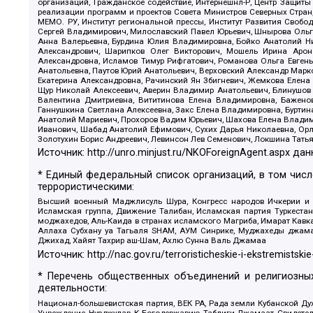
организаций, Гражданское содействие, Интернешнл-Р, Центр Защиты
реализации программ и проектов Совета Министров Северных Стран
МЕМО. РУ, Институт региональной прессы, Институт Развития Своб
Сергей Владимирович, Милославский Павел Юрьевич, Шнырова Ольга
Анна Валерьевна, Бурдина Юлия Владимировна, Бойко Анатолий Ник
Александрович, Шарипков Олег Викторович, Мошель Ирина Ароно
Александровна, Исламов Тимур Рифгатович, Романова Ольга Евгень
Анатольевна, Паутов Юрий Анатольевич, Верховский Александр Марк
Екатерина Александровна, Рачинский Ян Збигневич, Жемкова Елена 
Щур Николай Алексеевич, Аверин Владимир Анатольевич, Блинушов 
Валентина Дмитриевна, Вититинова Елена Владимировна, Баженов
Ганнушкина Светлана Алексеевна, Закс Елена Владимировна, Буртин
Анатолий Мариевич, Прохоров Вадим Юрьевич, Шахова Елена Владими
Иванович, Шабад Анатолий Ефимович, Сухих Дарья Николаевна, Орл
Золотухин Борис Андреевич, Левинсон Лев Семенович, Локшина Тать
Источник:
http://unro.minjust.ru/NKOForeignAgent.aspx
дан
* Единый федеральный список организаций, в том чис
террористическими:
Высший военный Маджлисуль Шура, Конгресс народов Ичкерии и Да
Исламская группа, Движение Талибан, Исламская партия Туркест
моджахедов, Аль-Каида в странах исламского Магриба, Имарат Кавка
Аллаха Субхану уа Тагьаля SHAM, АУМ Синрике, Муджахеды джамаа
Джихад, Хайят Тахрир аш-Шам, Ахлю Сунна Валь Джамаа
Источник:
http://nac.gov.ru/terroristicheskie-i-ekstremistskie
* Перечень общественных объединений и религиозных
деятельности:
Национал-большевистская партия, ВЕК РА, Рада земли Кубанской 
Учреждение, Нурджулар, К Богодержавию, Таблиги Джамаат, Свидете