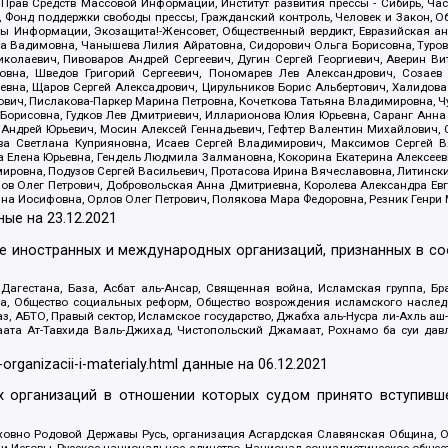
 Прав Средств Массовой Информации, Институт развития прессы - Сибирь, Ча
, Фонд поддержки свободы прессы, Гражданский контроль, Человек и Закон, 
оды Информации, Экозащита!-Женсовет, Общественный вердикт, Евразийская а
 Вадимовна, Чанышева Лилия Айратовна, Сидорович Ольга Борисовна, Туровс
олаевич, Пивоваров Андрей Сергеевич, Дугин Сергей Георгиевич, Аверин В
вна, Шведов Григорий Сергеевич, Пономарев Лев Александрович, Созаев
евна, Щаров Сергей Алексадрович, Цирульников Борис Альбертович, Халидо
ович, Пислакова-Паркер Марина Петровна, Кочеткова Татьяна Владимировна, Ч
Борисовна, Гудков Лев Дмитриевич, Илларионова Юлия Юрьевна, Саранг Анна
Андрей Юрьевич, Мосин Алексей Геннадьевич, Гефтер Валентин Михайлович,
а Светлана Куприяновна, Исаев Сергей Владимирович, Максимов Сергей Вл
а Елена Юрьевна, Гендель Людмила Залмановна, Кокорина Екатерина Алексее
ровна, Подузов Сергей Васильевич, Протасова Ирина Вячеславовна, Литинск
ов Олег Петрович, Добровольская Анна Дмитриевна, Королева Александра Ев
яна Иосифовна, Орлов Олег Петрович, Полякова Мара Федоровна, Резник Генри
ные на
23.12.2021
ле иностранных и международных организаций, признанных в с
гестана, База, Асбат аль-Ансар, Священная война, Исламская группа, Бра
ана, Общество социальных реформ, Общество возрождения исламского насле
з, АБТО, Правый сектор, Исламское государство, Джабха аль-Нусра ли-Ахль а
та Ат-Тавхида Валь-Джихад, Чистопольский Джамаат, Рохнамо ба суи давлат
-organizacii-i-materialy.html
данные на
06.12.2021
 организаций в отношении которых судом принято вступивше
Духовно Родовой Державы Русь, организация Асгардская Славянская Община,
ли Иеговы, Русское национальное единство, Национал-социалистическое обще