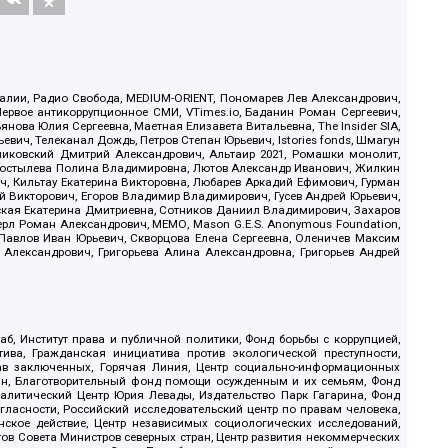
.Реалии, Радио Свобода, MEDIUM-ORIENT, Пономарев Лев Александрович,
ервое антикоррупционное СМИ, VTimes.io, Баданин Роман Сергеевич,
ова Юлия Сергеевна, Маетная Елизавета Витальевна, The Insider SIA,
ич, Телеканал Дождь, Петров Степан Юрьевич, Istories fonds, Шмагун
иковский Дмитрий Александрович, Альтаир 2021, Ромашки монолит,
, Костылева Полина Владимировна, Лютов Александр Иванович, Жилкин
, Кильтау Екатерина Викторовна, Любарев Аркадий Ефимович, Гурман
й Викторович, Егоров Владимир Владимирович, Гусев Андрей Юрьевич,
ская Екатерина Дмитриевна, Сотников Даниил Владимирович, Захаров
ерл Роман Александрович, МЕМО, Mason G.E.S. Anonymous Foundation,
, Павлов Иван Юрьевич, Скворцова Елена Сергеевна, Оленичев Максим
 Александрович, Григорьева Алина Александровна, Григорьев Андрей
б, Институт права и публичной политики, Фонд борьбы с коррупцией,
ива, Гражданская инициатива против экологической преступности,
рав заключенных, Горячая Линия, Центр социально-информационных
дан, Благотворительный фонд помощи осужденным и их семьям, Фонд
 Аналитический Центр Юрия Левады, Издательство Парк Гагарина, Фонд
гласности, Российский исследовательский центр по правам человека,
ское действие, Центр независимых социологических исследований,
в Совета Министров северных стран, Центр развития некоммерческих