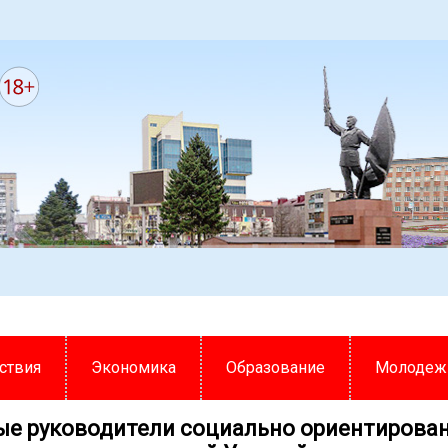
ствия
Экономика
Образование
Молодеж
ые руководители социально ориентирова