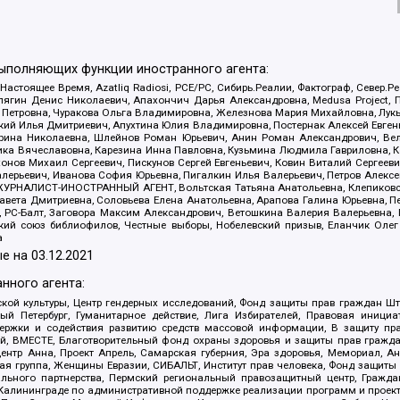
выполняющих функции иностранного агента:
 Настоящее Время, Azatliq Radiosi, PCE/PC, Сибирь.Реалии, Фактограф, Север
ягин Денис Николаевич, Апахончич Дарья Александровна, Medusa Project, П
етровна, Чуракова Ольга Владимировна, Железнова Мария Михайловна, Лукьян
й Илья Дмитриевич, Апухтина Юлия Владимировна, Постернак Алексей Евгеньев
рина Николаевна, Шлейнов Роман Юрьевич, Анин Роман Александрович, Вел
оника Вячеславовна, Карезина Инна Павловна, Кузьмина Людмила Гавриловна
ов Михаил Сергеевич, Пискунов Сергей Евгеньевич, Ковин Виталий Сергеевич
алерьевич, Иванова София Юрьевна, Пигалкин Илья Валерьевич, Петров Алексе
а, ЖУРНАЛИСТ-ИНОСТРАННЫЙ АГЕНТ, Вольтская Татьяна Анатольевна, Клепиков
авета Дмитриевна, Соловьева Елена Анатольевна, Арапова Галина Юрьевна, П
иа, РС-Балт, Заговора Максим Александрович, Ветошкина Валерия Валерьевна
ский союз библиофилов, Честные выборы, Нобелевский призыв, Еланчик Олег
а
е на
03.12.2021
нного агента:
ой культуры, Центр гендерных исследований, Фонд защиты прав граждан Шта
 Петербург, Гуманитарное действие, Лига Избирателей, Правовая инициат
держки и содействия развитию средств массовой информации, В защиту п
ий, ВМЕСТЕ, Благотворительный фонд охраны здоровья и защиты прав граж
, центр Анна, Проект Апрель, Самарская губерния, Эра здоровья, Мемориал,
я группа, Женщины Евразии, СИБАЛЬТ, Институт прав человека, Фонд защиты 
льного партнерства, Пермский региональный правозащитный центр, Граждан
лининграде по административной поддержке реализации программ и проекто