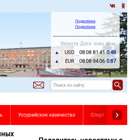
Подробнее
Подробнее
Валюта
Дата
знач.
изм.
▲
USD
08.08
81.41
0.48
▲
EUR
08.08
94.06
0.87
ь
Уссурийское казачество
Спорт
нных