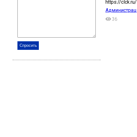
https://clck.r
Администраци
36