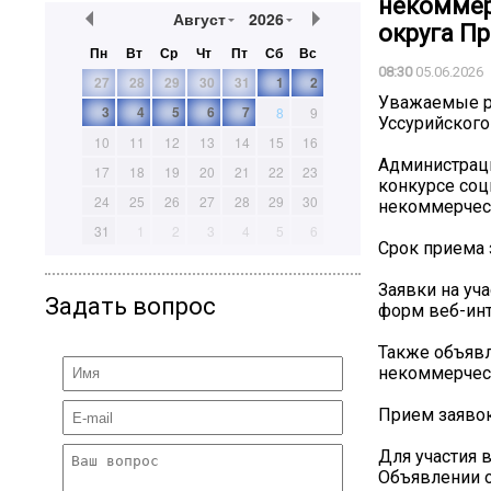
некоммер
Август
2026
округа П
Пн
Вт
Ср
Чт
Пт
Сб
Вс
08:30
05.06.2026
27
28
29
30
31
1
2
️Уважаемые 
3
4
5
6
7
8
9
Уссурийского
10
11
12
13
14
15
16
Администраци
17
18
19
20
21
22
23
конкурсе соц
24
25
26
27
28
29
30
некоммерческ
31
1
2
3
4
5
6
Срок приема з
Заявки на уч
Задать вопрос
форм веб-инт
Также объявл
некоммерческ
Прием заявок
Для участия 
Объявлении о