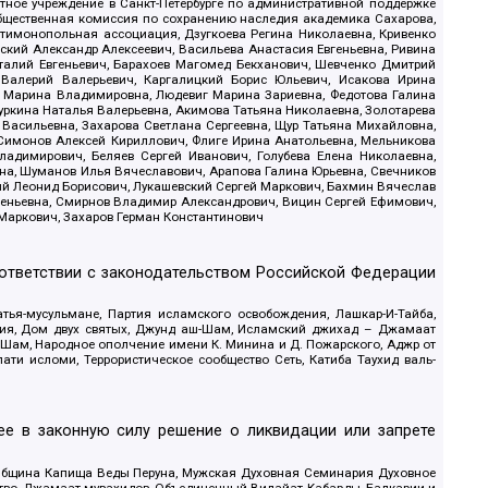
стное учреждение в Санкт-Петербурге по административной поддержке
Общественная комиссия по сохранению наследия академика Сахарова,
нтимонопольная ассоциация, Дзугкоева Регина Николаевна, Кривенко
кий Александр Алексеевич, Васильева Анастасия Евгеньевна, Ривина
италий Евгеньевич, Барахоев Магомед Бекханович, Шевченко Дмитрий
 Валерий Валерьевич, Каргалицкий Борис Юльевич, Исакова Ирина
ва Марина Владимировна, Людевиг Марина Зариевна, Федотова Галина
уркина Наталья Валерьевна, Акимова Татьяна Николаевна, Золотарева
 Васильевна, Захарова Светлана Сергеевна, Щур Татьяна Михайловна,
 Симонов Алексей Кириллович, Флиге Ирина Анатольевна, Мельникова
адимирович, Беляев Сергей Иванович, Голубева Елена Николаевна,
вна, Шуманов Илья Вячеславович, Арапова Галина Юрьевна, Свечников
ий Леонид Борисович, Лукашевский Сергей Маркович, Бахмин Вячеслав
геньевна, Смирнов Владимир Александрович, Вицин Сергей Ефимович,
 Маркович, Захаров Герман Константинович
оответствии с законодательством Российской Федерации
тья-мусульмане, Партия исламского освобождения, Лашкар-И-Тайба,
дия, Дом двух святых, Джунд аш-Шам, Исламский джихад – Джамаат
ш-Шам, Народное ополчение имени К. Минина и Д. Пожарского, Аджр от
и исломи, Террористическое сообщество Сеть, Катиба Таухид валь-
е в законную силу решение о ликвидации или запрете
 Община Капища Веды Перуна, Мужская Духовная Семинария Духовное
ство, Джамаат мувахидов, Объединенный Вилайат Кабарды, Балкарии и