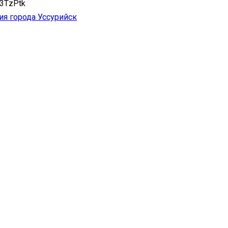
u/3TzPtk
я города Уссурийск