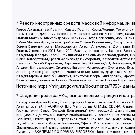
* Реестр иностранных средств массовой информации, 
Голос Америки, Idel.Реалии, Кавказ.Реалии, Крым.Реалии, Телеканал
Савицкая Людмила Алексеевна, Маркелов Сергей Евгеньевич, Камал
Гликин Максим Александрович, Маняхин Петр Борисович, Ярош Юлия П
Рубин Михаил Аркадьевич, Гройсман Софья Романовна, Рождественски
Олеся Валентиновна, Мароховская Алеся Алексеевна, Долинина И
Главный редактор 2021, Вега 2021, Важные иноагенты, Каткова Вер
Владимир Владимирович, Жилинский Владимир Александрович, Тихон
Юрий Альбертович, Грезев Александр Викторович, Важенков Артем В
Смирнов Сергей Сергеевич, Верзилов Петр Юрьевич, ЗП, Зона прав
Андрей Вячеславович, Симонов Евгений Алексеевич, Сурначева Елиз
Stichting Bellingcat, Якутия – Наше Мнение, Москоу диджитал мед
Владимирович, Как бы инагент, Кочетков Игорь Викторович, Иркут
Валерьевич , Гималова Регина Эмилевна, Хисамова Регина Фаритовн
Источник:
https://minjust.gov.ru/ru/documents/7755/
данны
* Сведения реестра НКО, выполняющих функции иностра
Гражданин.Армия.Право, Нижегородский центр немецкой и европейск
Альянс врачей, НАСИЛИЮ.НЕТ, Мы против СПИДа, СВЕЧА, Открытый
Гражданский Союз, "Хасдей Ерушалаим" (Милосердие), Центр под
инициатив Действие, Институт глобализации и социальных движен
Тольятти, Новое время, Серебряная тайга, Так-Так-Так, центр Сова
содействия имени Андрея Рылькова, Сфера, Уральская правозащитна
Дальневосточный центр развития гражданских инициатив и социа
Сутяжник, АКАДЕМИЯ ПО ПРАВАМ ЧЕЛОВЕКА, Частное учреждение в Ка