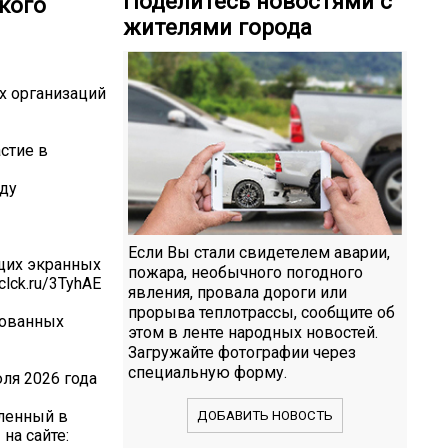
Поделитесь новостями с
кого
жителями города
х организаций
стие в
оду
Если Вы стали свидетелем аварии,
щих экранных
пожара, необычного погодного
lck.ru/3TyhAE
явления, провала дороги или
прорыва теплотрассы, сообщите об
рованных
этом в ленте народных новостей.
Загружайте фотографии через
специальную форму.
юля 2026 года
вленный в
ДОБАВИТЬ НОВОСТЬ
на сайте: