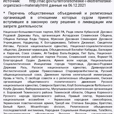
Источник:
http://nac.gov.ru/terroristicheskie-i-ekstremistskie-
organizacii-i-materialy.html
данные на
06.12.2021
* Перечень общественных объединений и религиозных
организаций в отношении которых судом принято
вступившее в законную силу решение о ликвидации или
запрете деятельности:
Национал-большевистская партия, ВЕК РА, Рада земли Кубанской Духовно
Родовой Державы Русь, организация Асгардская Славянская Община,
Община Капища Веды Перуна, Мужская Духовная Семинария Духовное
Учреждение, Нурджулар, К Богодержавию, Таблиги Джамаат, Свидетели
Иеговы, Русское национальное единство, Национал-социалистическое
общество, Джамаат мувахидов, Объединенный Вилайат Кабарды, Балкарии
и Карачая, Союз славян, Ат-Такфир Валь-Хиджра, Пит Буль, Национал-
социалистическая рабочая партия России, Славянский союз, Формат-18,
Благородный Орден Дьявола, Армия воли народа, Национальная
Социалистическая Инициатива города Череповца, Духовно-Родовая
Держава Русь, Русское национальное единство, Древнерусской
Инглистической церкви Православных Староверов-Инглингов, Русский
общенациональный союз, Движение против нелегальной иммиграции,
Кровь и Честь, О свободе совести и о религиозных объединениях, Омская
организация общественного политического движения Русское
национальное единство, Северное Братство, Клуб Болельщиков Футбольного
Клуба Динамо, Файзрахманисты, Мусульманская религиозная организация
п. Боровский Тюменского района Тюменской области, Община Коренного
Русского народа Щелковского района, Правый сектор, Украинская
национальная ассамблея – Украинская народная самооборона,
Украинская повстанческая армия, Тризуб им. Степана Бандеры, Братство,
Белый Крест, Misanthropic division, Религиозное объединение
последователей инглиизма, Народная Социальная Инициатива, TulaSkins,
Этнополитическое объединение Русские, Русское национальное