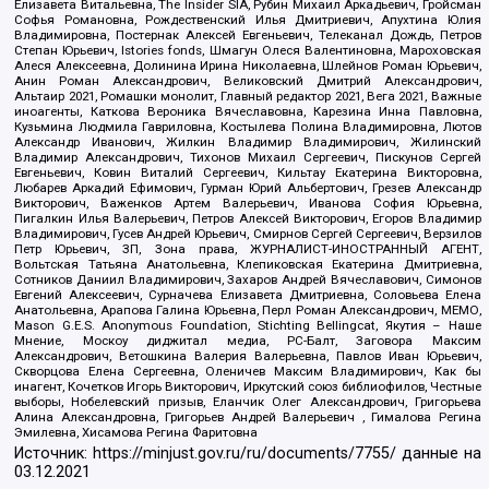
Елизавета Витальевна, The Insider SIA, Рубин Михаил Аркадьевич, Гройсман
Софья Романовна, Рождественский Илья Дмитриевич, Апухтина Юлия
Владимировна, Постернак Алексей Евгеньевич, Телеканал Дождь, Петров
Степан Юрьевич, Istories fonds, Шмагун Олеся Валентиновна, Мароховская
Алеся Алексеевна, Долинина Ирина Николаевна, Шлейнов Роман Юрьевич,
Анин Роман Александрович, Великовский Дмитрий Александрович,
Альтаир 2021, Ромашки монолит, Главный редактор 2021, Вега 2021, Важные
иноагенты, Каткова Вероника Вячеславовна, Карезина Инна Павловна,
Кузьмина Людмила Гавриловна, Костылева Полина Владимировна, Лютов
Александр Иванович, Жилкин Владимир Владимирович, Жилинский
Владимир Александрович, Тихонов Михаил Сергеевич, Пискунов Сергей
Евгеньевич, Ковин Виталий Сергеевич, Кильтау Екатерина Викторовна,
Любарев Аркадий Ефимович, Гурман Юрий Альбертович, Грезев Александр
Викторович, Важенков Артем Валерьевич, Иванова София Юрьевна,
Пигалкин Илья Валерьевич, Петров Алексей Викторович, Егоров Владимир
Владимирович, Гусев Андрей Юрьевич, Смирнов Сергей Сергеевич, Верзилов
Петр Юрьевич, ЗП, Зона права, ЖУРНАЛИСТ-ИНОСТРАННЫЙ АГЕНТ,
Вольтская Татьяна Анатольевна, Клепиковская Екатерина Дмитриевна,
Сотников Даниил Владимирович, Захаров Андрей Вячеславович, Симонов
Евгений Алексеевич, Сурначева Елизавета Дмитриевна, Соловьева Елена
Анатольевна, Арапова Галина Юрьевна, Перл Роман Александрович, МЕМО,
Mason G.E.S. Anonymous Foundation, Stichting Bellingcat, Якутия – Наше
Мнение, Москоу диджитал медиа, РС-Балт, Заговора Максим
Александрович, Ветошкина Валерия Валерьевна, Павлов Иван Юрьевич,
Скворцова Елена Сергеевна, Оленичев Максим Владимирович, Как бы
инагент, Кочетков Игорь Викторович, Иркутский союз библиофилов, Честные
выборы, Нобелевский призыв, Еланчик Олег Александрович, Григорьева
Алина Александровна, Григорьев Андрей Валерьевич , Гималова Регина
Эмилевна, Хисамова Регина Фаритовна
Источник:
https://minjust.gov.ru/ru/documents/7755/
данные на
03.12.2021