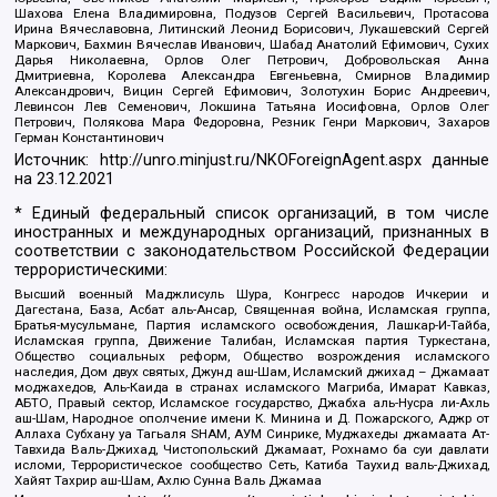
Шахова Елена Владимировна, Подузов Сергей Васильевич, Протасова
Ирина Вячеславовна, Литинский Леонид Борисович, Лукашевский Сергей
Маркович, Бахмин Вячеслав Иванович, Шабад Анатолий Ефимович, Сухих
Дарья Николаевна, Орлов Олег Петрович, Добровольская Анна
Дмитриевна, Королева Александра Евгеньевна, Смирнов Владимир
Александрович, Вицин Сергей Ефимович, Золотухин Борис Андреевич,
Левинсон Лев Семенович, Локшина Татьяна Иосифовна, Орлов Олег
Петрович, Полякова Мара Федоровна, Резник Генри Маркович, Захаров
Герман Константинович
Источник:
http://unro.minjust.ru/NKOForeignAgent.aspx
данные
на
23.12.2021
* Единый федеральный список организаций, в том числе
иностранных и международных организаций, признанных в
соответствии с законодательством Российской Федерации
террористическими:
Высший военный Маджлисуль Шура, Конгресс народов Ичкерии и
Дагестана, База, Асбат аль-Ансар, Священная война, Исламская группа,
Братья-мусульмане, Партия исламского освобождения, Лашкар-И-Тайба,
Исламская группа, Движение Талибан, Исламская партия Туркестана,
Общество социальных реформ, Общество возрождения исламского
наследия, Дом двух святых, Джунд аш-Шам, Исламский джихад – Джамаат
моджахедов, Аль-Каида в странах исламского Магриба, Имарат Кавказ,
АБТО, Правый сектор, Исламское государство, Джабха аль-Нусра ли-Ахль
аш-Шам, Народное ополчение имени К. Минина и Д. Пожарского, Аджр от
Аллаха Субхану уа Тагьаля SHAM, АУМ Синрике, Муджахеды джамаата Ат-
Тавхида Валь-Джихад, Чистопольский Джамаат, Рохнамо ба суи давлати
исломи, Террористическое сообщество Сеть, Катиба Таухид валь-Джихад,
Хайят Тахрир аш-Шам, Ахлю Сунна Валь Джамаа