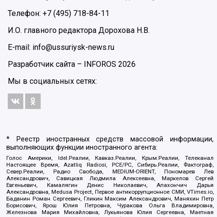
Телефон: +7 (495) 718-84-11
И.О. главного редактора Дорохова Н.В.
E-mail: info@ussuriysk-news.ru
Разработчик сайта –
INFOROS
2026
Мы в социальных сетях:
* Реестр иностранных средств массовой информации,
выполняющих функции иностранного агента:
Голос Америки, Idel.Реалии, Кавказ.Реалии, Крым.Реалии, Телеканал
Настоящее Время, Azatliq Radiosi, PCE/PC, Сибирь.Реалии, Фактограф,
Север.Реалии, Радио Свобода, MEDIUM-ORIENT, Пономарев Лев
Александрович, Савицкая Людмила Алексеевна, Маркелов Сергей
Евгеньевич, Камалягин Денис Николаевич, Апахончич Дарья
Александровна, Medusa Project, Первое антикоррупционное СМИ, VTimes.io,
Баданин Роман Сергеевич, Гликин Максим Александрович, Маняхин Петр
Борисович, Ярош Юлия Петровна, Чуракова Ольга Владимировна,
Железнова Мария Михайловна, Лукьянова Юлия Сергеевна, Маетная