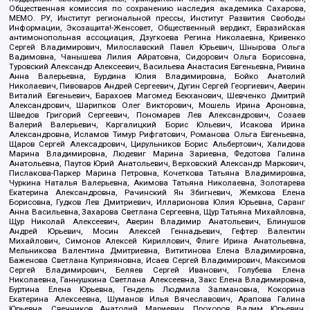
Общественная комиссия по сохранению наследия академика Сахарова,
МЕМО. РУ, Институт региональной прессы, Институт Развития Свободы
Информации, Экозащита!-Женсовет, Общественный вердикт, Евразийская
антимонопольная ассоциация, Дзугкоева Регина Николаевна, Кривенко
Сергей Владимирович, Милославский Павел Юрьевич, Шнырова Ольга
Вадимовна, Чанышева Лилия Айратовна, Сидорович Ольга Борисовна,
Туровский Александр Алексеевич, Васильева Анастасия Евгеньевна, Ривина
Анна Валерьевна, Бурдина Юлия Владимировна, Бойко Анатолий
Николаевич, Пивоваров Андрей Сергеевич, Дугин Сергей Георгиевич, Аверин
Виталий Евгеньевич, Барахоев Магомед Бекханович, Шевченко Дмитрий
Александрович, Шарипков Олег Викторович, Мошель Ирина Ароновна,
Шведов Григорий Сергеевич, Пономарев Лев Александрович, Созаев
Валерий Валерьевич, Каргалицкий Борис Юльевич, Исакова Ирина
Александровна, Исламов Тимур Рифгатович, Романова Ольга Евгеньевна,
Щаров Сергей Алексадрович, Цирульников Борис Альбертович, Халидова
Марина Владимировна, Людевиг Марина Зариевна, Федотова Галина
Анатольевна, Паутов Юрий Анатольевич, Верховский Александр Маркович,
Пислакова-Паркер Марина Петровна, Кочеткова Татьяна Владимировна,
Чуркина Наталья Валерьевна, Акимова Татьяна Николаевна, Золотарева
Екатерина Александровна, Рачинский Ян Збигневич, Жемкова Елена
Борисовна, Гудков Лев Дмитриевич, Илларионова Юлия Юрьевна, Саранг
Анна Васильевна, Захарова Светлана Сергеевна, Щур Татьяна Михайловна,
Щур Николай Алексеевич, Аверин Владимир Анатольевич, Блинушов
Андрей Юрьевич, Мосин Алексей Геннадьевич, Гефтер Валентин
Михайлович, Симонов Алексей Кириллович, Флиге Ирина Анатольевна,
Мельникова Валентина Дмитриевна, Вититинова Елена Владимировна,
Баженова Светлана Куприяновна, Исаев Сергей Владимирович, Максимов
Сергей Владимирович, Беляев Сергей Иванович, Голубева Елена
Николаевна, Ганнушкина Светлана Алексеевна, Закс Елена Владимировна,
Буртина Елена Юрьевна, Гендель Людмила Залмановна, Кокорина
Екатерина Алексеевна, Шуманов Илья Вячеславович, Арапова Галина
Юрьевна, Свечников Анатолий Мариевич, Прохоров Вадим Юрьевич,