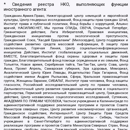
* Сведения реестра НКО, выполняющих функции
иностранного агента:
Гражданин.Армия.Право, Нижегородский центр немецкой и европейской
культуры, Центр гендерных исследований, Фонд защиты прав граждан Штаб,
Институт права и публичной политики, Фонд борьбы с коррупцией, Альянс
врачей, НАСИЛИЮ.НЕТ, Мы против СПИДа, СВЕЧА, Открытый Петербург,
Гуманитарное действие, Лига Избирателей, Правовая инициатива,
Гражданская инициатива против экологической преступности,
Гражданский Союз, "Хасдей Ерушалаим" (Милосердие), Центр поддержки и
содействия развитию средств массовой информации, В защиту прав
заключенных, Горячая Линия, Центр социально-информационных
инициатив Действие, Институт глобализации и социальных движений,
ВМЕСТЕ, Благотворительный фонд охраны здоровья и защиты прав
граждан, Благотворительный фонд помощи осужденным и их семьям, Фонд
Тольятти, Новое время, Серебряная тайга, Так-Так-Так, центр Сова, центр
Анна, Проект Апрель, Самарская губерния, Эра здоровья, Мемориал,
Аналитический Центр Юрия Левады, Издательство Парк Гагарина, Фонд
содействия имени Андрея Рылькова, Сфера, Уральская правозащитная
группа, Женщины Евразии, СИБАЛЬТ, Институт прав человека, Фонд защиты
гласности, Российский исследовательский центр по правам человека,
Дальневосточный центр развития гражданских инициатив и социального
партнерства, Пермский региональный правозащитный центр, Гражданское
действие, Центр независимых социологических исследований, Сутяжник,
АКАДЕМИЯ ПО ПРАВАМ ЧЕЛОВЕКА, Частное учреждение в Калининграде по
административной поддержке реализации программ и проектов Совета
Министров северных стран, Центр развития некоммерческих организаций,
Гражданское содействие, Интернешнл-Р, Центр Защиты Прав Средств
Массовой Информации, Институт развития прессы - Сибирь, Частное
учреждение в Санкт-Петербурге по административной поддержке
реализации программ и проектов Совета Министров Северных Стран, Фонд
поддержки свободы прессы, Гражданский контроль, Человек и Закон,