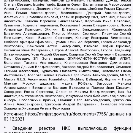
Владимировна, Постернак Алексей Евгеньевич, Телеканал Дождь, Петров
Степан Юрьевич, Istories fonds, Шмагун Олеся Валентиновна, Мароховская
Алеся Алексеевна, Долинина Ирина Николаевна, Шлейнов Роман Юрьевич,
Анин Роман Александрович, Великовский Дмитрий Александрович,
Альтаир 2021, Ромашки монолит, Главный редактор 2021, Вега 2021, Важные
иноагенты, Каткова Вероника Вячеславовна, Карезина Инна Павловна,
Кузьмина Людмила Гавриловна, Костылева Полина Владимировна, Лютов
Александр Иванович, Жилкин Владимир Владимирович, Жилинский
Владимир Александрович, Тихонов Михаил Сергеевич, Пискунов Сергей
Евгеньевич, Ковин Виталий Сергеевич, Кильтау Екатерина Викторовна,
Любарев Аркадий Ефимович, Гурман Юрий Альбертович, Грезев Александр
Викторович, Важенков Артем Валерьевич, Иванова София Юрьевна,
Пигалкин Илья Валерьевич, Петров Алексей Викторович, Егоров Владимир
Владимирович, Гусев Андрей Юрьевич, Смирнов Сергей Сергеевич, Верзилов
Петр Юрьевич, ЗП, Зона права, ЖУРНАЛИСТ-ИНОСТРАННЫЙ АГЕНТ,
Вольтская Татьяна Анатольевна, Клепиковская Екатерина Дмитриевна,
Сотников Даниил Владимирович, Захаров Андрей Вячеславович, Симонов
Евгений Алексеевич, Сурначева Елизавета Дмитриевна, Соловьева Елена
Анатольевна, Арапова Галина Юрьевна, Перл Роман Александрович, МЕМО,
Mason G.E.S. Anonymous Foundation, Stichting Bellingcat, Якутия – Наше
Мнение, Москоу диджитал медиа, РС-Балт, Заговора Максим
Александрович, Ветошкина Валерия Валерьевна, Павлов Иван Юрьевич,
Скворцова Елена Сергеевна, Оленичев Максим Владимирович, Как бы
инагент, Кочетков Игорь Викторович, Иркутский союз библиофилов, Честные
выборы, Нобелевский призыв, Еланчик Олег Александрович, Григорьева
Алина Александровна, Григорьев Андрей Валерьевич , Гималова Регина
Эмилевна, Хисамова Регина Фаритовна
Источник:
https://minjust.gov.ru/ru/documents/7755/
данные на
03.12.2021
* Сведения реестра НКО, выполняющих функции