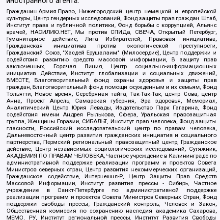
иностранного агента:
Гражданин.Армия.Право, Нижегородский центр немецкой и европейской
культуры, Центр гендерных исследований, Фонд защиты прав граждан Штаб,
Институт права и публичной политики, Фонд борьбы с коррупцией, Альянс
врачей, НАСИЛИЮ.НЕТ, Мы против СПИДа, СВЕЧА, Открытый Петербург,
Гуманитарное действие, Лига Избирателей, Правовая инициатива,
Гражданская инициатива против экологической преступности,
Гражданский Союз, "Хасдей Ерушалаим" (Милосердие), Центр поддержки и
содействия развитию средств массовой информации, В защиту прав
заключенных, Горячая Линия, Центр социально-информационных
инициатив Действие, Институт глобализации и социальных движений,
ВМЕСТЕ, Благотворительный фонд охраны здоровья и защиты прав
граждан, Благотворительный фонд помощи осужденным и их семьям, Фонд
Тольятти, Новое время, Серебряная тайга, Так-Так-Так, центр Сова, центр
Анна, Проект Апрель, Самарская губерния, Эра здоровья, Мемориал,
Аналитический Центр Юрия Левады, Издательство Парк Гагарина, Фонд
содействия имени Андрея Рылькова, Сфера, Уральская правозащитная
группа, Женщины Евразии, СИБАЛЬТ, Институт прав человека, Фонд защиты
гласности, Российский исследовательский центр по правам человека,
Дальневосточный центр развития гражданских инициатив и социального
партнерства, Пермский региональный правозащитный центр, Гражданское
действие, Центр независимых социологических исследований, Сутяжник,
АКАДЕМИЯ ПО ПРАВАМ ЧЕЛОВЕКА, Частное учреждение в Калининграде по
административной поддержке реализации программ и проектов Совета
Министров северных стран, Центр развития некоммерческих организаций,
Гражданское содействие, Интернешнл-Р, Центр Защиты Прав Средств
Массовой Информации, Институт развития прессы - Сибирь, Частное
учреждение в Санкт-Петербурге по административной поддержке
реализации программ и проектов Совета Министров Северных Стран, Фонд
поддержки свободы прессы, Гражданский контроль, Человек и Закон,
Общественная комиссия по сохранению наследия академика Сахарова,
МЕМО. РУ, Институт региональной прессы, Институт Развития Свободы