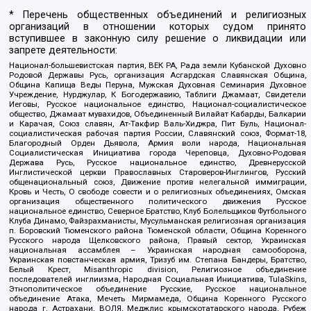
* Перечень общественных объединений и религиозных
организаций в отношении которых судом принято
вступившее в законную силу решение о ликвидации или
запрете деятельности:
Национал-большевистская партия, ВЕК РА, Рада земли Кубанской Духовно
Родовой Державы Русь, организация Асгардская Славянская Община,
Община Капища Веды Перуна, Мужская Духовная Семинария Духовное
Учреждение, Нурджулар, К Богодержавию, Таблиги Джамаат, Свидетели
Иеговы, Русское национальное единство, Национал-социалистическое
общество, Джамаат мувахидов, Объединенный Вилайат Кабарды, Балкарии
и Карачая, Союз славян, Ат-Такфир Валь-Хиджра, Пит Буль, Национал-
социалистическая рабочая партия России, Славянский союз, Формат-18,
Благородный Орден Дьявола, Армия воли народа, Национальная
Социалистическая Инициатива города Череповца, Духовно-Родовая
Держава Русь, Русское национальное единство, Древнерусской
Инглистической церкви Православных Староверов-Инглингов, Русский
общенациональный союз, Движение против нелегальной иммиграции,
Кровь и Честь, О свободе совести и о религиозных объединениях, Омская
организация общественного политического движения Русское
национальное единство, Северное Братство, Клуб Болельщиков Футбольного
Клуба Динамо, Файзрахманисты, Мусульманская религиозная организация
п. Боровский Тюменского района Тюменской области, Община Коренного
Русского народа Щелковского района, Правый сектор, Украинская
национальная ассамблея – Украинская народная самооборона,
Украинская повстанческая армия, Тризуб им. Степана Бандеры, Братство,
Белый Крест, Misanthropic division, Религиозное объединение
последователей инглиизма, Народная Социальная Инициатива, TulaSkins,
Этнополитическое объединение Русские, Русское национальное
объединение Атака, Мечеть Мирмамеда, Община Коренного Русского
народа г. Астрахани, ВОЛЯ, Меджлис крымскотатарского народа, Рубеж