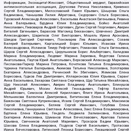
Информации, Экозащита!-Женсовет, Общественный вердикт, Евразийская
антимонопольная ассоциация, Дзугкоева Регина Николаевна, Кривенко
Сергей Владимирович, Милославский Павел Юрьевич, Шнырова Ольга
Вадимовна, Чанышева Лилия Айратовна, Сидорович Ольга Борисовна,
Туровский Александр Алексеевич, Васильева Анастасия Евгеньевна, Ривина
Анна Валерьевна, Бурдина Юлия Владимировна, Бойко Анатолий
Николаевич, Пивоваров Андрей Сергеевич, Дугин Сергей Георгиевич, Аверин
Виталий Евгеньевич, Барахоев Магомед Бекханович, Шевченко Дмитрий
Александрович, Шарипков Олег Викторович, Мошель Ирина Ароновна,
Шведов Григорий Сергеевич, Пономарев Лев Александрович, Созаев
Валерий Валерьевич, Каргалицкий Борис Юльевич, Исакова Ирина
Александровна, Исламов Тимур Рифгатович, Романова Ольга Евгеньевна,
Щаров Сергей Алексадрович, Цирульников Борис Альбертович, Халидова
Марина Владимировна, Людевиг Марина Зариевна, Федотова Галина
Анатольевна, Паутов Юрий Анатольевич, Верховский Александр Маркович,
Пислакова-Паркер Марина Петровна, Кочеткова Татьяна Владимировна,
Чуркина Наталья Валерьевна, Акимова Татьяна Николаевна, Золотарева
Екатерина Александровна, Рачинский Ян Збигневич, Жемкова Елена
Борисовна, Гудков Лев Дмитриевич, Илларионова Юлия Юрьевна, Саранг
Анна Васильевна, Захарова Светлана Сергеевна, Щур Татьяна Михайловна,
Щур Николай Алексеевич, Аверин Владимир Анатольевич, Блинушов
Андрей Юрьевич, Мосин Алексей Геннадьевич, Гефтер Валентин
Михайлович, Симонов Алексей Кириллович, Флиге Ирина Анатольевна,
Мельникова Валентина Дмитриевна, Вититинова Елена Владимировна,
Баженова Светлана Куприяновна, Исаев Сергей Владимирович, Максимов
Сергей Владимирович, Беляев Сергей Иванович, Голубева Елена
Николаевна, Ганнушкина Светлана Алексеевна, Закс Елена Владимировна,
Буртина Елена Юрьевна, Гендель Людмила Залмановна, Кокорина
Екатерина Алексеевна, Шуманов Илья Вячеславович, Арапова Галина
Юрьевна, Свечников Анатолий Мариевич, Прохоров Вадим Юрьевич,
Шахова Елена Владимировна, Подузов Сергей Васильевич, Протасова
Ирина Вячеславовна, Литинский Леонид Борисович, Лукашевский Сергей