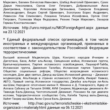
Маркович, Бахмин Вячеслав Иванович, Шабад Анатолий Ефимович, Сухих
Дарья Николаевна, Орлов Олег Петрович, Добровольская Анна
Дмитриевна, Королева Александра Евгеньевна, Смирнов Владимир
Александрович, Вицин Сергей Ефимович, Золотухин Борис Андреевич,
Левинсон Лев Семенович, Локшина Татьяна Иосифовна, Орлов Олег
Петрович, Полякова Мара Федоровна, Резник Генри Маркович, Захаров
Герман Константинович
Источник:
http://unro.minjust.ru/NKOForeignAgent.aspx
данные
на
23.12.2021
* Единый федеральный список организаций, в том числе
иностранных и международных организаций, признанных в
соответствии с законодательством Российской Федерации
террористическими:
Высший военный Маджлисуль Шура, Конгресс народов Ичкерии и
Дагестана, База, Асбат аль-Ансар, Священная война, Исламская группа,
Братья-мусульмане, Партия исламского освобождения, Лашкар-И-Тайба,
Исламская группа, Движение Талибан, Исламская партия Туркестана,
Общество социальных реформ, Общество возрождения исламского
наследия, Дом двух святых, Джунд аш-Шам, Исламский джихад – Джамаат
моджахедов, Аль-Каида в странах исламского Магриба, Имарат Кавказ,
АБТО, Правый сектор, Исламское государство, Джабха аль-Нусра ли-Ахль
аш-Шам, Народное ополчение имени К. Минина и Д. Пожарского, Аджр от
Аллаха Субхану уа Тагьаля SHAM, АУМ Синрике, Муджахеды джамаата Ат-
Тавхида Валь-Джихад, Чистопольский Джамаат, Рохнамо ба суи давлати
исломи, Террористическое сообщество Сеть, Катиба Таухид валь-Джихад,
Хайят Тахрир аш-Шам, Ахлю Сунна Валь Джамаа
Источник:
http://nac.gov.ru/terroristicheskie-i-ekstremistskie-
organizacii-i-materialy.html
данные на
06.12.2021