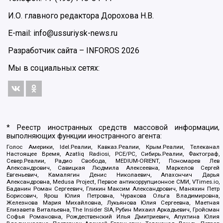
И.О. главного редактора Дорохова Н.В.
E-mail: info@ussuriysk-news.ru
Разработчик сайта –
INFOROS
2026
Мы в социальных сетях:
* Реестр иностранных средств массовой информации,
выполняющих функции иностранного агента:
Голос Америки, Idel.Реалии, Кавказ.Реалии, Крым.Реалии, Телеканал
Настоящее Время, Azatliq Radiosi, PCE/PC, Сибирь.Реалии, Фактограф,
Север.Реалии, Радио Свобода, MEDIUM-ORIENT, Пономарев Лев
Александрович, Савицкая Людмила Алексеевна, Маркелов Сергей
Евгеньевич, Камалягин Денис Николаевич, Апахончич Дарья
Александровна, Medusa Project, Первое антикоррупционное СМИ, VTimes.io,
Баданин Роман Сергеевич, Гликин Максим Александрович, Маняхин Петр
Борисович, Ярош Юлия Петровна, Чуракова Ольга Владимировна,
Железнова Мария Михайловна, Лукьянова Юлия Сергеевна, Маетная
Елизавета Витальевна, The Insider SIA, Рубин Михаил Аркадьевич, Гройсман
Софья Романовна, Рождественский Илья Дмитриевич, Апухтина Юлия