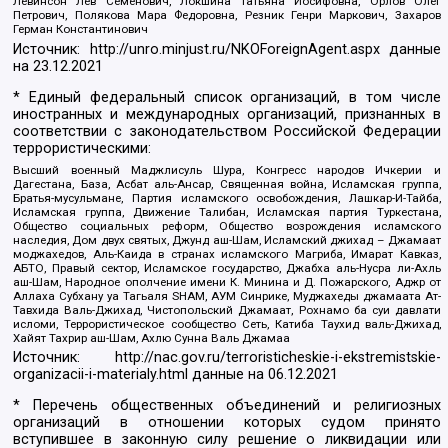
Левинсон Лев Семенович, Локшина Татьяна Иосифовна, Орлов Олег
Петрович, Полякова Мара Федоровна, Резник Генри Маркович, Захаров
Герман Константинович
Источник:
http://unro.minjust.ru/NKOForeignAgent.aspx
данные
на
23.12.2021
* Единый федеральный список организаций, в том числе
иностранных и международных организаций, признанных в
соответствии с законодательством Российской Федерации
террористическими:
Высший военный Маджлисуль Шура, Конгресс народов Ичкерии и
Дагестана, База, Асбат аль-Ансар, Священная война, Исламская группа,
Братья-мусульмане, Партия исламского освобождения, Лашкар-И-Тайба,
Исламская группа, Движение Талибан, Исламская партия Туркестана,
Общество социальных реформ, Общество возрождения исламского
наследия, Дом двух святых, Джунд аш-Шам, Исламский джихад – Джамаат
моджахедов, Аль-Каида в странах исламского Магриба, Имарат Кавказ,
АБТО, Правый сектор, Исламское государство, Джабха аль-Нусра ли-Ахль
аш-Шам, Народное ополчение имени К. Минина и Д. Пожарского, Аджр от
Аллаха Субхану уа Тагьаля SHAM, АУМ Синрике, Муджахеды джамаата Ат-
Тавхида Валь-Джихад, Чистопольский Джамаат, Рохнамо ба суи давлати
исломи, Террористическое сообщество Сеть, Катиба Таухид валь-Джихад,
Хайят Тахрир аш-Шам, Ахлю Сунна Валь Джамаа
Источник:
http://nac.gov.ru/terroristicheskie-i-ekstremistskie-
organizacii-i-materialy.html
данные на
06.12.2021
* Перечень общественных объединений и религиозных
организаций в отношении которых судом принято
вступившее в законную силу решение о ликвидации или