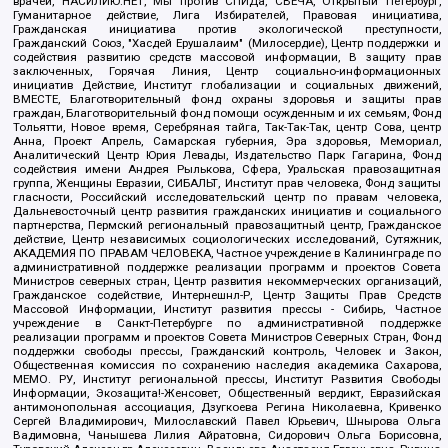
врачей, НАСИЛИЮ.НЕТ, Мы против СПИДа, СВЕЧА, Открытый Петербург,
Гуманитарное действие, Лига Избирателей, Правовая инициатива,
Гражданская инициатива против экологической преступности,
Гражданский Союз, "Хасдей Ерушалаим" (Милосердие), Центр поддержки и
содействия развитию средств массовой информации, В защиту прав
заключенных, Горячая Линия, Центр социально-информационных
инициатив Действие, Институт глобализации и социальных движений,
ВМЕСТЕ, Благотворительный фонд охраны здоровья и защиты прав
граждан, Благотворительный фонд помощи осужденным и их семьям, Фонд
Тольятти, Новое время, Серебряная тайга, Так-Так-Так, центр Сова, центр
Анна, Проект Апрель, Самарская губерния, Эра здоровья, Мемориал,
Аналитический Центр Юрия Левады, Издательство Парк Гагарина, Фонд
содействия имени Андрея Рылькова, Сфера, Уральская правозащитная
группа, Женщины Евразии, СИБАЛЬТ, Институт прав человека, Фонд защиты
гласности, Российский исследовательский центр по правам человека,
Дальневосточный центр развития гражданских инициатив и социального
партнерства, Пермский региональный правозащитный центр, Гражданское
действие, Центр независимых социологических исследований, Сутяжник,
АКАДЕМИЯ ПО ПРАВАМ ЧЕЛОВЕКА, Частное учреждение в Калининграде по
административной поддержке реализации программ и проектов Совета
Министров северных стран, Центр развития некоммерческих организаций,
Гражданское содействие, Интернешнл-Р, Центр Защиты Прав Средств
Массовой Информации, Институт развития прессы - Сибирь, Частное
учреждение в Санкт-Петербурге по административной поддержке
реализации программ и проектов Совета Министров Северных Стран, Фонд
поддержки свободы прессы, Гражданский контроль, Человек и Закон,
Общественная комиссия по сохранению наследия академика Сахарова,
МЕМО. РУ, Институт региональной прессы, Институт Развития Свободы
Информации, Экозащита!-Женсовет, Общественный вердикт, Евразийская
антимонопольная ассоциация, Дзугкоева Регина Николаевна, Кривенко
Сергей Владимирович, Милославский Павел Юрьевич, Шнырова Ольга
Вадимовна, Чанышева Лилия Айратовна, Сидорович Ольга Борисовна,