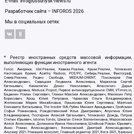
E-mail: info@ussuriysk-news.ru
Разработчик сайта –
INFOROS
2026
Мы в социальных сетях:
* Реестр иностранных средств массовой информации,
выполняющих функции иностранного агента:
Голос Америки, Idel.Реалии, Кавказ.Реалии, Крым.Реалии, Телеканал
Настоящее Время, Azatliq Radiosi, PCE/PC, Сибирь.Реалии, Фактограф,
Север.Реалии, Радио Свобода, MEDIUM-ORIENT, Пономарев Лев
Александрович, Савицкая Людмила Алексеевна, Маркелов Сергей
Евгеньевич, Камалягин Денис Николаевич, Апахончич Дарья
Александровна, Medusa Project, Первое антикоррупционное СМИ, VTimes.io,
Баданин Роман Сергеевич, Гликин Максим Александрович, Маняхин Петр
Борисович, Ярош Юлия Петровна, Чуракова Ольга Владимировна,
Железнова Мария Михайловна, Лукьянова Юлия Сергеевна, Маетная
Елизавета Витальевна, The Insider SIA, Рубин Михаил Аркадьевич, Гройсман
Софья Романовна, Рождественский Илья Дмитриевич, Апухтина Юлия
Владимировна, Постернак Алексей Евгеньевич, Телеканал Дождь, Петров
Степан Юрьевич, Istories fonds, Шмагун Олеся Валентиновна, Мароховская
Алеся Алексеевна, Долинина Ирина Николаевна, Шлейнов Роман Юрьевич,
Анин Роман Александрович, Великовский Дмитрий Александрович,
Альтаир 2021, Ромашки монолит, Главный редактор 2021, Вега 2021, Важные