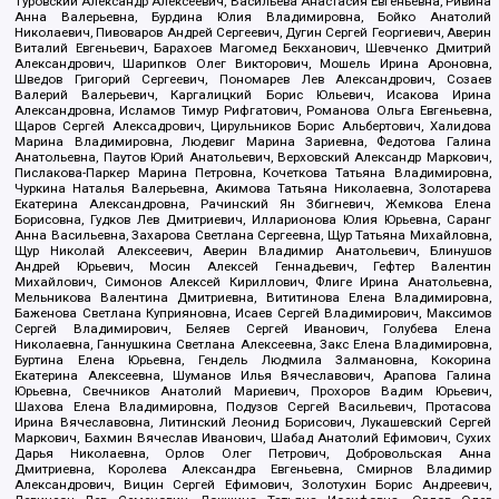
Туровский Александр Алексеевич, Васильева Анастасия Евгеньевна, Ривина
Анна Валерьевна, Бурдина Юлия Владимировна, Бойко Анатолий
Николаевич, Пивоваров Андрей Сергеевич, Дугин Сергей Георгиевич, Аверин
Виталий Евгеньевич, Барахоев Магомед Бекханович, Шевченко Дмитрий
Александрович, Шарипков Олег Викторович, Мошель Ирина Ароновна,
Шведов Григорий Сергеевич, Пономарев Лев Александрович, Созаев
Валерий Валерьевич, Каргалицкий Борис Юльевич, Исакова Ирина
Александровна, Исламов Тимур Рифгатович, Романова Ольга Евгеньевна,
Щаров Сергей Алексадрович, Цирульников Борис Альбертович, Халидова
Марина Владимировна, Людевиг Марина Зариевна, Федотова Галина
Анатольевна, Паутов Юрий Анатольевич, Верховский Александр Маркович,
Пислакова-Паркер Марина Петровна, Кочеткова Татьяна Владимировна,
Чуркина Наталья Валерьевна, Акимова Татьяна Николаевна, Золотарева
Екатерина Александровна, Рачинский Ян Збигневич, Жемкова Елена
Борисовна, Гудков Лев Дмитриевич, Илларионова Юлия Юрьевна, Саранг
Анна Васильевна, Захарова Светлана Сергеевна, Щур Татьяна Михайловна,
Щур Николай Алексеевич, Аверин Владимир Анатольевич, Блинушов
Андрей Юрьевич, Мосин Алексей Геннадьевич, Гефтер Валентин
Михайлович, Симонов Алексей Кириллович, Флиге Ирина Анатольевна,
Мельникова Валентина Дмитриевна, Вититинова Елена Владимировна,
Баженова Светлана Куприяновна, Исаев Сергей Владимирович, Максимов
Сергей Владимирович, Беляев Сергей Иванович, Голубева Елена
Николаевна, Ганнушкина Светлана Алексеевна, Закс Елена Владимировна,
Буртина Елена Юрьевна, Гендель Людмила Залмановна, Кокорина
Екатерина Алексеевна, Шуманов Илья Вячеславович, Арапова Галина
Юрьевна, Свечников Анатолий Мариевич, Прохоров Вадим Юрьевич,
Шахова Елена Владимировна, Подузов Сергей Васильевич, Протасова
Ирина Вячеславовна, Литинский Леонид Борисович, Лукашевский Сергей
Маркович, Бахмин Вячеслав Иванович, Шабад Анатолий Ефимович, Сухих
Дарья Николаевна, Орлов Олег Петрович, Добровольская Анна
Дмитриевна, Королева Александра Евгеньевна, Смирнов Владимир
Александрович, Вицин Сергей Ефимович, Золотухин Борис Андреевич,