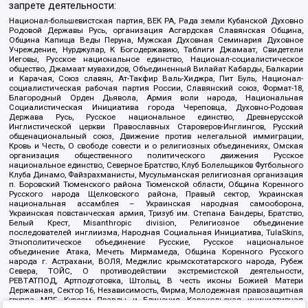
запрете деятельности:
Национал-большевистская партия, ВЕК РА, Рада земли Кубанской Духовно
Родовой Державы Русь, организация Асгардская Славянская Община,
Община Капища Веды Перуна, Мужская Духовная Семинария Духовное
Учреждение, Нурджулар, К Богодержавию, Таблиги Джамаат, Свидетели
Иеговы, Русское национальное единство, Национал-социалистическое
общество, Джамаат мувахидов, Объединенный Вилайат Кабарды, Балкарии
и Карачая, Союз славян, Ат-Такфир Валь-Хиджра, Пит Буль, Национал-
социалистическая рабочая партия России, Славянский союз, Формат-18,
Благородный Орден Дьявола, Армия воли народа, Национальная
Социалистическая Инициатива города Череповца, Духовно-Родовая
Держава Русь, Русское национальное единство, Древнерусской
Инглистической церкви Православных Староверов-Инглингов, Русский
общенациональный союз, Движение против нелегальной иммиграции,
Кровь и Честь, О свободе совести и о религиозных объединениях, Омская
организация общественного политического движения Русское
национальное единство, Северное Братство, Клуб Болельщиков Футбольного
Клуба Динамо, Файзрахманисты, Мусульманская религиозная организация
п. Боровский Тюменского района Тюменской области, Община Коренного
Русского народа Щелковского района, Правый сектор, Украинская
национальная ассамблея – Украинская народная самооборона,
Украинская повстанческая армия, Тризуб им. Степана Бандеры, Братство,
Белый Крест, Misanthropic division, Религиозное объединение
последователей инглиизма, Народная Социальная Инициатива, TulaSkins,
Этнополитическое объединение Русские, Русское национальное
объединение Атака, Мечеть Мирмамеда, Община Коренного Русского
народа г. Астрахани, ВОЛЯ, Меджлис крымскотатарского народа, Рубеж
Севера, ТОЙС, О противодействии экстремистской деятельности,
РЕВТАТПОД, Артподготовка, Штольц, В честь иконы Божией Матери
Державная, Сектор 16, Независимость, Фирма, Молодежная правозащитная
группа МПГ, Курсом Правды и Единения, Каракольская инициативная