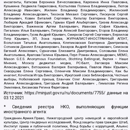
иноагенты, Каткова Вероника Вячеславовна, Карезина Инна Павловна,
Кузьмина Людмила Гавриловна, Костылева Полина Владимировна, Лютов
Александр Иванович, Жилкин Владимир Владимирович, Жилинский
Владимир Александрович, Тихонов Михаил Сергеевич, Пискунов Сергей
Евгеньевич, Ковин Виталий Сергеевич, Кильтау Екатерина Викторовна,
Любарев Аркадий Ефимович, Гурман Юрий Альбертович, Грезев Александр
Викторович, Важенков Артем Валерьевич, Иванова София Юрьевна,
Пигалкин Илья Валерьевич, Петров Алексей Викторович, Егоров Владимир
Владимирович, Гусев Андрей Юрьевич, Смирнов Сергей Сергеевич, Верзилов
Петр Юрьевич, ЗП, Зона права, ЖУРНАЛИСТ-ИНОСТРАННЫЙ АГЕНТ,
Вольтская Татьяна Анатольевна, Клепиковская Екатерина Дмитриевна,
Сотников Даниил Владимирович, Захаров Андрей Вячеславович, Симонов
Евгений Алексеевич, Сурначева Елизавета Дмитриевна, Соловьева Елена
Анатольевна, Арапова Галина Юрьевна, Перл Роман Александрович, МЕМО,
Mason G.E.S. Anonymous Foundation, Stichting Bellingcat, Якутия – Наше
Мнение, Москоу диджитал медиа, РС-Балт, Заговора Максим
Александрович, Ветошкина Валерия Валерьевна, Павлов Иван Юрьевич,
Скворцова Елена Сергеевна, Оленичев Максим Владимирович, Как бы
инагент, Кочетков Игорь Викторович, Иркутский союз библиофилов, Честные
выборы, Нобелевский призыв, Еланчик Олег Александрович, Григорьева
Алина Александровна, Григорьев Андрей Валерьевич , Гималова Регина
Эмилевна, Хисамова Регина Фаритовна
Источник:
https://minjust.gov.ru/ru/documents/7755/
данные на
03.12.2021
* Сведения реестра НКО, выполняющих функции
иностранного агента:
Гражданин.Армия.Право, Нижегородский центр немецкой и европейской
культуры, Центр гендерных исследований, Фонд защиты прав граждан Штаб,
Институт права и публичной политики, Фонд борьбы с коррупцией, Альянс