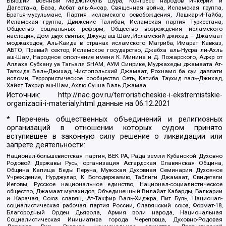
Высший военный Маджлисуль Шура, Конгресс народов Ичкерии и
Дагестана, База, Асбат аль-Ансар, Священная война, Исламская группа,
Братья-мусульмане, Партия исламского освобождения, Лашкар-И-Тайба,
Исламская группа, Движение Талибан, Исламская партия Туркестана,
Общество социальных реформ, Общество возрождения исламского
наследия, Дом двух святых, Джунд аш-Шам, Исламский джихад – Джамаат
моджахедов, Аль-Каида в странах исламского Магриба, Имарат Кавказ,
АБТО, Правый сектор, Исламское государство, Джабха аль-Нусра ли-Ахль
аш-Шам, Народное ополчение имени К. Минина и Д. Пожарского, Аджр от
Аллаха Субхану уа Тагьаля SHAM, АУМ Синрике, Муджахеды джамаата Ат-
Тавхида Валь-Джихад, Чистопольский Джамаат, Рохнамо ба суи давлати
исломи, Террористическое сообщество Сеть, Катиба Таухид валь-Джихад,
Хайят Тахрир аш-Шам, Ахлю Сунна Валь Джамаа
Источник:
http://nac.gov.ru/terroristicheskie-i-ekstremistskie-
organizacii-i-materialy.html
данные на
06.12.2021
* Перечень общественных объединений и религиозных
организаций в отношении которых судом принято
вступившее в законную силу решение о ликвидации или
запрете деятельности:
Национал-большевистская партия, ВЕК РА, Рада земли Кубанской Духовно
Родовой Державы Русь, организация Асгардская Славянская Община,
Община Капища Веды Перуна, Мужская Духовная Семинария Духовное
Учреждение, Нурджулар, К Богодержавию, Таблиги Джамаат, Свидетели
Иеговы, Русское национальное единство, Национал-социалистическое
общество, Джамаат мувахидов, Объединенный Вилайат Кабарды, Балкарии
и Карачая, Союз славян, Ат-Такфир Валь-Хиджра, Пит Буль, Национал-
социалистическая рабочая партия России, Славянский союз, Формат-18,
Благородный Орден Дьявола, Армия воли народа, Национальная
Социалистическая Инициатива города Череповца, Духовно-Родовая