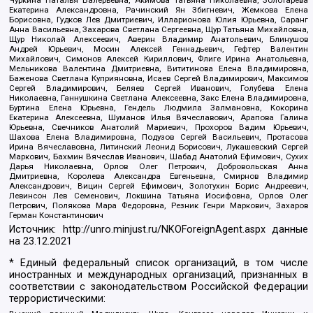
Чуркина Наталья Валерьевна, Акимова Татьяна Николаевна, Золотарева
Екатерина Александровна, Рачинский Ян Збигневич, Жемкова Елена
Борисовна, Гудков Лев Дмитриевич, Илларионова Юлия Юрьевна, Саранг
Анна Васильевна, Захарова Светлана Сергеевна, Щур Татьяна Михайловна,
Щур Николай Алексеевич, Аверин Владимир Анатольевич, Блинушов
Андрей Юрьевич, Мосин Алексей Геннадьевич, Гефтер Валентин
Михайлович, Симонов Алексей Кириллович, Флиге Ирина Анатольевна,
Мельникова Валентина Дмитриевна, Вититинова Елена Владимировна,
Баженова Светлана Куприяновна, Исаев Сергей Владимирович, Максимов
Сергей Владимирович, Беляев Сергей Иванович, Голубева Елена
Николаевна, Ганнушкина Светлана Алексеевна, Закс Елена Владимировна,
Буртина Елена Юрьевна, Гендель Людмила Залмановна, Кокорина
Екатерина Алексеевна, Шуманов Илья Вячеславович, Арапова Галина
Юрьевна, Свечников Анатолий Мариевич, Прохоров Вадим Юрьевич,
Шахова Елена Владимировна, Подузов Сергей Васильевич, Протасова
Ирина Вячеславовна, Литинский Леонид Борисович, Лукашевский Сергей
Маркович, Бахмин Вячеслав Иванович, Шабад Анатолий Ефимович, Сухих
Дарья Николаевна, Орлов Олег Петрович, Добровольская Анна
Дмитриевна, Королева Александра Евгеньевна, Смирнов Владимир
Александрович, Вицин Сергей Ефимович, Золотухин Борис Андреевич,
Левинсон Лев Семенович, Локшина Татьяна Иосифовна, Орлов Олег
Петрович, Полякова Мара Федоровна, Резник Генри Маркович, Захаров
Герман Константинович
Источник:
http://unro.minjust.ru/NKOForeignAgent.aspx
данные
на
23.12.2021
* Единый федеральный список организаций, в том числе
иностранных и международных организаций, признанных в
соответствии с законодательством Российской Федерации
террористическими: