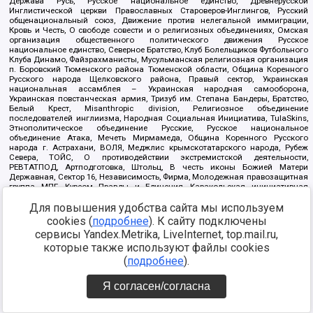
Держава Русь, Русское национальное единство, Древнерусской
Инглистической церкви Православных Староверов-Инглингов, Русский
общенациональный союз, Движение против нелегальной иммиграции,
Кровь и Честь, О свободе совести и о религиозных объединениях, Омская
организация общественного политического движения Русское
национальное единство, Северное Братство, Клуб Болельщиков Футбольного
Клуба Динамо, Файзрахманисты, Мусульманская религиозная организация
п. Боровский Тюменского района Тюменской области, Община Коренного
Русского народа Щелковского района, Правый сектор, Украинская
национальная ассамблея – Украинская народная самооборона,
Украинская повстанческая армия, Тризуб им. Степана Бандеры, Братство,
Белый Крест, Misanthropic division, Религиозное объединение
последователей инглиизма, Народная Социальная Инициатива, TulaSkins,
Этнополитическое объединение Русские, Русское национальное
объединение Атака, Мечеть Мирмамеда, Община Коренного Русского
народа г. Астрахани, ВОЛЯ, Меджлис крымскотатарского народа, Рубеж
Севера, ТОЙС, О противодействии экстремистской деятельности,
РЕВТАТПОД, Артподготовка, Штольц, В честь иконы Божией Матери
Державная, Сектор 16, Независимость, Фирма, Молодежная правозащитная
группа МПГ, Курсом Правды и Единения, Каракольская инициативная
группа, Автоград Крю, Союз Славянских Сил Руси, Алля-Аят,
Для повышения удобства сайта мы используем
Благотворительный пансионат Ак Умут, Русская республика Русь,
Арестантское уголовное единство, Башкорт, Нация и свобода, W.H.С., Фалунь
cookies (
подробнее
). К сайту подключены
Дафа, Иртыш Ultras, Русский Патриотический клуб-Новокузнецк/РПК,
сервисы Yandex.Metrika, LiveInternet, top.mail.ru,
Сибирский державный союз, Фонд борьбы с коррупцией, Фонд защиты прав
граждан, Штабы Навального, Совет граждан СССР Прикубанского округа г.
которые также используют файлы cookies
Краснодара
(
подробнее
).
Источник:
https://minjust.gov.ru/ru/documents/7822/
данные на
08.12.2021
Я согласен/согласна