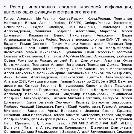
* Реестр иностранных средств массовой информации,
выполняющих функции иностранного агента:
Голос Америки, Idel.Реалии, Кавказ.Реалии, Крым.Реалии, Телеканал
Настоящее Время, Azatliq Radiosi, PCE/PC, Сибирь.Реалии, Фактограф,
Север.Реалии, Радио Свобода, MEDIUM-ORIENT, Пономарев Лев
Александрович, Савицкая Людмила Алексеевна, Маркелов Сергей
Евгеньевич, Камалягин Денис Николаевич, Апахончич Дарья
Александровна, Medusa Project, Первое антикоррупционное СМИ, VTimes.io,
Баданин Роман Сергеевич, Гликин Максим Александрович, Маняхин Петр
Борисович, Ярош Юлия Петровна, Чуракова Ольга Владимировна,
Железнова Мария Михайловна, Лукьянова Юлия Сергеевна, Маетная
Елизавета Витальевна, The Insider SIA, Рубин Михаил Аркадьевич, Гройсман
Софья Романовна, Рождественский Илья Дмитриевич, Апухтина Юлия
Владимировна, Постернак Алексей Евгеньевич, Телеканал Дождь, Петров
Степан Юрьевич, Istories fonds, Шмагун Олеся Валентиновна, Мароховская
Алеся Алексеевна, Долинина Ирина Николаевна, Шлейнов Роман Юрьевич,
Анин Роман Александрович, Великовский Дмитрий Александрович,
Альтаир 2021, Ромашки монолит, Главный редактор 2021, Вега 2021, Важные
иноагенты, Каткова Вероника Вячеславовна, Карезина Инна Павловна,
Кузьмина Людмила Гавриловна, Костылева Полина Владимировна, Лютов
Александр Иванович, Жилкин Владимир Владимирович, Жилинский
Владимир Александрович, Тихонов Михаил Сергеевич, Пискунов Сергей
Евгеньевич, Ковин Виталий Сергеевич, Кильтау Екатерина Викторовна,
Любарев Аркадий Ефимович, Гурман Юрий Альбертович, Грезев Александр
Викторович, Важенков Артем Валерьевич, Иванова София Юрьевна,
Пигалкин Илья Валерьевич, Петров Алексей Викторович, Егоров Владимир
Владимирович, Гусев Андрей Юрьевич, Смирнов Сергей Сергеевич, Верзилов
Петр Юрьевич, ЗП, Зона права, ЖУРНАЛИСТ-ИНОСТРАННЫЙ АГЕНТ,
Вольтская Татьяна Анатольевна, Клепиковская Екатерина Дмитриевна,
Сотников Даниил Владимирович, Захаров Андрей Вячеславович, Симонов