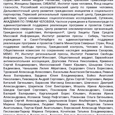
содействия имени Андрея Рылькова, Сфера, Уральская правозащитная
группа, Женщины Евразии, СИБАЛЬТ, Институт прав человека, Фонд защиты
гласности, Российский исследовательский центр по правам человека,
Дальневосточный центр развития гражданских инициатив и социального
партнерства, Пермский региональный правозащитный центр, Гражданское
действие, Центр независимых социологических исследований, Сутяжник,
АКАДЕМИЯ ПО ПРАВАМ ЧЕЛОВЕКА, Частное учреждение в Калининграде по
административной поддержке реализации программ и проектов Совета
Министров северных стран, Центр развития некоммерческих организаций,
Гражданское содействие, Интернешнл-Р, Центр Защиты Прав Средств
Массовой Информации, Институт развития прессы - Сибирь, Частное
учреждение в Санкт-Петербурге по административной поддержке
реализации программ и проектов Совета Министров Северных Стран, Фонд
поддержки свободы прессы, Гражданский контроль, Человек и Закон,
Общественная комиссия по сохранению наследия академика Сахарова,
МЕМО. РУ, Институт региональной прессы, Институт Развития Свободы
Информации, Экозащита!-Женсовет, Общественный вердикт, Евразийская
антимонопольная ассоциация, Дзугкоева Регина Николаевна, Кривенко
Сергей Владимирович, Милославский Павел Юрьевич, Шнырова Ольга
Вадимовна, Чанышева Лилия Айратовна, Сидорович Ольга Борисовна,
Туровский Александр Алексеевич, Васильева Анастасия Евгеньевна, Ривина
Анна Валерьевна, Бурдина Юлия Владимировна, Бойко Анатолий
Николаевич, Пивоваров Андрей Сергеевич, Дугин Сергей Георгиевич, Аверин
Виталий Евгеньевич, Барахоев Магомед Бекханович, Шевченко Дмитрий
Александрович, Шарипков Олег Викторович, Мошель Ирина Ароновна,
Шведов Григорий Сергеевич, Пономарев Лев Александрович, Созаев
Валерий Валерьевич, Каргалицкий Борис Юльевич, Исакова Ирина
Александровна, Исламов Тимур Рифгатович, Романова Ольга Евгеньевна,
Щаров Сергей Алексадрович, Цирульников Борис Альбертович, Халидова
Марина Владимировна, Людевиг Марина Зариевна, Федотова Галина
Анатольевна, Паутов Юрий Анатольевич, Верховский Александр Маркович,
Пислакова-Паркер Марина Петровна, Кочеткова Татьяна Владимировна,