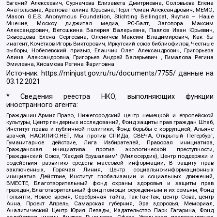
Евгений Алексеевич, Сурначева Елизавета Дмитриевна, Соловьева Елена
Анатольевна, Арапова Галина Юрьевна, Перл Роман Александрович, МЕМО,
Mason G.E.S. Anonymous Foundation, Stichting Bellingcat, Якутия – Наше
Мнение, Москоу диджитал медиа, РС-Балт, Заговора Максим
Александрович, Ветошкина Валерия Валерьевна, Павлов Иван Юрьевич,
Скворцова Елена Сергеевна, Оленичев Максим Владимирович, Как бы
инагент, Кочетков Игорь Викторович, Иркутский союз библиофилов, Честные
выборы, Нобелевский призыв, Еланчик Олег Александрович, Григорьева
Алина Александровна, Григорьев Андрей Валерьевич , Гималова Регина
Эмилевна, Хисамова Регина Фаритовна
Источник:
https://minjust.gov.ru/ru/documents/7755/
данные на
03.12.2021
* Сведения реестра НКО, выполняющих функции
иностранного агента:
Гражданин.Армия.Право, Нижегородский центр немецкой и европейской
культуры, Центр гендерных исследований, Фонд защиты прав граждан Штаб,
Институт права и публичной политики, Фонд борьбы с коррупцией, Альянс
врачей, НАСИЛИЮ.НЕТ, Мы против СПИДа, СВЕЧА, Открытый Петербург,
Гуманитарное действие, Лига Избирателей, Правовая инициатива,
Гражданская инициатива против экологической преступности,
Гражданский Союз, "Хасдей Ерушалаим" (Милосердие), Центр поддержки и
содействия развитию средств массовой информации, В защиту прав
заключенных, Горячая Линия, Центр социально-информационных
инициатив Действие, Институт глобализации и социальных движений,
ВМЕСТЕ, Благотворительный фонд охраны здоровья и защиты прав
граждан, Благотворительный фонд помощи осужденным и их семьям, Фонд
Тольятти, Новое время, Серебряная тайга, Так-Так-Так, центр Сова, центр
Анна, Проект Апрель, Самарская губерния, Эра здоровья, Мемориал,
Аналитический Центр Юрия Левады, Издательство Парк Гагарина, Фонд