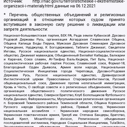
Источник:
http://nac.gov.ru/terroristicheskie-i-ekstremistskie-
organizacii-i-materialy.html
данные на
06.12.2021
* Перечень общественных объединений и религиозных
организаций в отношении которых судом принято
вступившее в законную силу решение о ликвидации или
запрете деятельности:
Национал-большевистская партия, ВЕК РА, Рада земли Кубанской Духовно
Родовой Державы Русь, организация Асгардская Славянская Община,
Община Капища Веды Перуна, Мужская Духовная Семинария Духовное
Учреждение, Нурджулар, К Богодержавию, Таблиги Джамаат, Свидетели
Иеговы, Русское национальное единство, Национал-социалистическое
общество, Джамаат мувахидов, Объединенный Вилайат Кабарды, Балкарии
и Карачая, Союз славян, Ат-Такфир Валь-Хиджра, Пит Буль, Национал-
социалистическая рабочая партия России, Славянский союз, Формат-18,
Благородный Орден Дьявола, Армия воли народа, Национальная
Социалистическая Инициатива города Череповца, Духовно-Родовая
Держава Русь, Русское национальное единство, Древнерусской
Инглистической церкви Православных Староверов-Инглингов, Русский
общенациональный союз, Движение против нелегальной иммиграции,
Кровь и Честь, О свободе совести и о религиозных объединениях, Омская
организация общественного политического движения Русское
национальное единство, Северное Братство, Клуб Болельщиков Футбольного
Клуба Динамо, Файзрахманисты, Мусульманская религиозная организация
п. Боровский Тюменского района Тюменской области, Община Коренного
Русского народа Щелковского района, Правый сектор, Украинская
национальная ассамблея – Украинская народная самооборона,
Украинская повстанческая армия, Тризуб им. Степана Бандеры, Братство,
Белый Крест, Misanthropic division, Религиозное объединение
последователей инглиизма, Народная Социальная Инициатива, TulaSkins,
Этнополитическое объединение Русские, Русское национальное