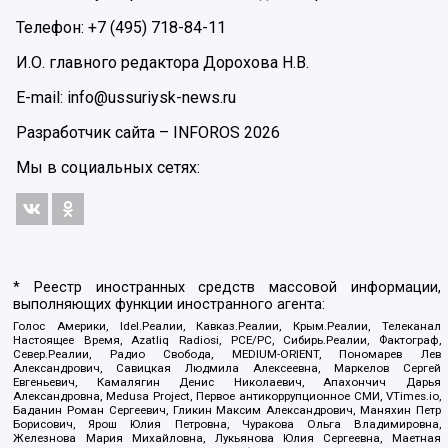
Телефон: +7 (495) 718-84-11
И.О. главного редактора Дорохова Н.В.
E-mail: info@ussuriysk-news.ru
Разработчик сайта –
INFOROS
2026
Мы в социальных сетях:
* Реестр иностранных средств массовой информации,
выполняющих функции иностранного агента:
Голос Америки, Idel.Реалии, Кавказ.Реалии, Крым.Реалии, Телеканал
Настоящее Время, Azatliq Radiosi, PCE/PC, Сибирь.Реалии, Фактограф,
Север.Реалии, Радио Свобода, MEDIUM-ORIENT, Пономарев Лев
Александрович, Савицкая Людмила Алексеевна, Маркелов Сергей
Евгеньевич, Камалягин Денис Николаевич, Апахончич Дарья
Александровна, Medusa Project, Первое антикоррупционное СМИ, VTimes.io,
Баданин Роман Сергеевич, Гликин Максим Александрович, Маняхин Петр
Борисович, Ярош Юлия Петровна, Чуракова Ольга Владимировна,
Железнова Мария Михайловна, Лукьянова Юлия Сергеевна, Маетная