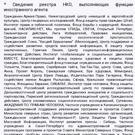
* Сведения реестра НКО, выполняющих функции
иностранного агента:
Гражданин.Армия.Право, Нижегородский центр немецкой и европейской
культуры, Центр гендерных исследований, Фонд защиты прав граждан Штаб,
Институт права и публичной политики, Фонд борьбы с коррупцией, Альянс
врачей, НАСИЛИЮ.НЕТ, Мы против СПИДа, СВЕЧА, Открытый Петербург,
Гуманитарное действие, Лига Избирателей, Правовая инициатива,
Гражданская инициатива против экологической преступности,
Гражданский Союз, "Хасдей Ерушалаим" (Милосердие), Центр поддержки и
содействия развитию средств массовой информации, В защиту прав
заключенных, Горячая Линия, Центр социально-информационных
инициатив Действие, Институт глобализации и социальных движений,
ВМЕСТЕ, Благотворительный фонд охраны здоровья и защиты прав
граждан, Благотворительный фонд помощи осужденным и их семьям, Фонд
Тольятти, Новое время, Серебряная тайга, Так-Так-Так, центр Сова, центр
Анна, Проект Апрель, Самарская губерния, Эра здоровья, Мемориал,
Аналитический Центр Юрия Левады, Издательство Парк Гагарина, Фонд
содействия имени Андрея Рылькова, Сфера, Уральская правозащитная
группа, Женщины Евразии, СИБАЛЬТ, Институт прав человека, Фонд защиты
гласности, Российский исследовательский центр по правам человека,
Дальневосточный центр развития гражданских инициатив и социального
партнерства, Пермский региональный правозащитный центр, Гражданское
действие, Центр независимых социологических исследований, Сутяжник,
АКАДЕМИЯ ПО ПРАВАМ ЧЕЛОВЕКА, Частное учреждение в Калининграде по
административной поддержке реализации программ и проектов Совета
Министров северных стран, Центр развития некоммерческих организаций,
Гражданское содействие, Интернешнл-Р, Центр Защиты Прав Средств
Массовой Информации, Институт развития прессы - Сибирь, Частное
учреждение в Санкт-Петербурге по административной поддержке
реализации программ и проектов Совета Министров Северных Стран, Фонд
поддержки свободы прессы, Гражданский контроль, Человек и Закон,