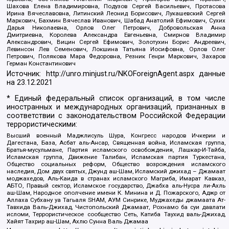
Шахова Елена Владимировна, Подузов Сергей Васильевич, Протасова
Ирина Вячеславовна, Литинский Леонид Борисович, Лукашевский Сергей
Маркович, Бахмин Вячеслав Иванович, Шабад Анатолий Ефимович, Сухих
Дарья Николаевна, Орлов Олег Петрович, Добровольская Анна
Дмитриевна, Королева Александра Евгеньевна, Смирнов Владимир
Александрович, Вицин Сергей Ефимович, Золотухин Борис Андреевич,
Левинсон Лев Семенович, Локшина Татьяна Иосифовна, Орлов Олег
Петрович, Полякова Мара Федоровна, Резник Генри Маркович, Захаров
Герман Константинович
Источник:
http://unro.minjust.ru/NKOForeignAgent.aspx
данные
на
23.12.2021
* Единый федеральный список организаций, в том числе
иностранных и международных организаций, признанных в
соответствии с законодательством Российской Федерации
террористическими:
Высший военный Маджлисуль Шура, Конгресс народов Ичкерии и
Дагестана, База, Асбат аль-Ансар, Священная война, Исламская группа,
Братья-мусульмане, Партия исламского освобождения, Лашкар-И-Тайба,
Исламская группа, Движение Талибан, Исламская партия Туркестана,
Общество социальных реформ, Общество возрождения исламского
наследия, Дом двух святых, Джунд аш-Шам, Исламский джихад – Джамаат
моджахедов, Аль-Каида в странах исламского Магриба, Имарат Кавказ,
АБТО, Правый сектор, Исламское государство, Джабха аль-Нусра ли-Ахль
аш-Шам, Народное ополчение имени К. Минина и Д. Пожарского, Аджр от
Аллаха Субхану уа Тагьаля SHAM, АУМ Синрике, Муджахеды джамаата Ат-
Тавхида Валь-Джихад, Чистопольский Джамаат, Рохнамо ба суи давлати
исломи, Террористическое сообщество Сеть, Катиба Таухид валь-Джихад,
Хайят Тахрир аш-Шам, Ахлю Сунна Валь Джамаа