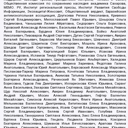
Общественная комиссия по сохранению наследия академика Сахарова,
МЕМО. РУ, Институт региональной прессы, Институт Развития Свободы
Информации, Экозащита!-Женсовет, Общественный вердикт, Евразийская
антимонопольная ассоциация, Дзугкоева Регина Николаевна, Кривенко
Сергей Владимирович, Милославский Павел Юрьевич, Шнырова Ольга
Вадимовна, Чанышева Лилия Айратовна, Сидорович Ольга Борисовна,
Туровский Александр Алексеевич, Васильева Анастасия Евгеньевна, Ривина
Анна Валерьевна, Бурдина Юлия Владимировна, Бойко Анатолий
Николаевич, Пивоваров Андрей Сергеевич, Дугин Сергей Георгиевич, Аверин
Виталий Евгеньевич, Барахоев Магомед Бекханович, Шевченко Дмитрий
Александрович, Шарипков Олег Викторович, Мошель Ирина Ароновна,
Шведов Григорий Сергеевич, Пономарев Лев Александрович, Созаев
Валерий Валерьевич, Каргалицкий Борис Юльевич, Исакова Ирина
Александровна, Исламов Тимур Рифгатович, Романова Ольга Евгеньевна,
Щаров Сергей Алексадрович, Цирульников Борис Альбертович, Халидова
Марина Владимировна, Людевиг Марина Зариевна, Федотова Галина
Анатольевна, Паутов Юрий Анатольевич, Верховский Александр Маркович,
Пислакова-Паркер Марина Петровна, Кочеткова Татьяна Владимировна,
Чуркина Наталья Валерьевна, Акимова Татьяна Николаевна, Золотарева
Екатерина Александровна, Рачинский Ян Збигневич, Жемкова Елена
Борисовна, Гудков Лев Дмитриевич, Илларионова Юлия Юрьевна, Саранг
Анна Васильевна, Захарова Светлана Сергеевна, Щур Татьяна Михайловна,
Щур Николай Алексеевич, Аверин Владимир Анатольевич, Блинушов
Андрей Юрьевич, Мосин Алексей Геннадьевич, Гефтер Валентин
Михайлович, Симонов Алексей Кириллович, Флиге Ирина Анатольевна,
Мельникова Валентина Дмитриевна, Вититинова Елена Владимировна,
Баженова Светлана Куприяновна, Исаев Сергей Владимирович, Максимов
Сергей Владимирович, Беляев Сергей Иванович, Голубева Елена
Николаевна, Ганнушкина Светлана Алексеевна, Закс Елена Владимировна,
Буртина Елена Юрьевна, Гендель Людмила Залмановна, Кокорина
Екатерина Алексеевна, Шуманов Илья Вячеславович, Арапова Галина
Юрьевна, Свечников Анатолий Мариевич, Прохоров Вадим Юрьевич,