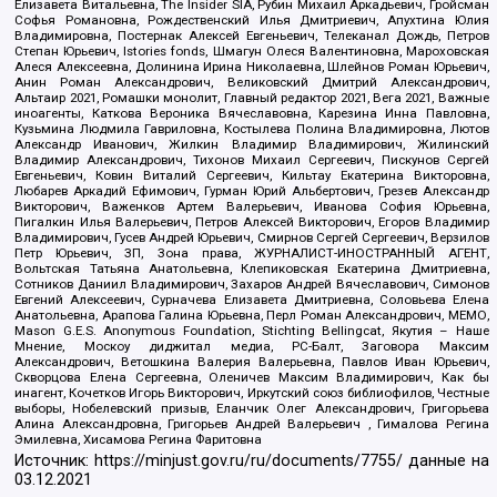
Елизавета Витальевна, The Insider SIA, Рубин Михаил Аркадьевич, Гройсман
Софья Романовна, Рождественский Илья Дмитриевич, Апухтина Юлия
Владимировна, Постернак Алексей Евгеньевич, Телеканал Дождь, Петров
Степан Юрьевич, Istories fonds, Шмагун Олеся Валентиновна, Мароховская
Алеся Алексеевна, Долинина Ирина Николаевна, Шлейнов Роман Юрьевич,
Анин Роман Александрович, Великовский Дмитрий Александрович,
Альтаир 2021, Ромашки монолит, Главный редактор 2021, Вега 2021, Важные
иноагенты, Каткова Вероника Вячеславовна, Карезина Инна Павловна,
Кузьмина Людмила Гавриловна, Костылева Полина Владимировна, Лютов
Александр Иванович, Жилкин Владимир Владимирович, Жилинский
Владимир Александрович, Тихонов Михаил Сергеевич, Пискунов Сергей
Евгеньевич, Ковин Виталий Сергеевич, Кильтау Екатерина Викторовна,
Любарев Аркадий Ефимович, Гурман Юрий Альбертович, Грезев Александр
Викторович, Важенков Артем Валерьевич, Иванова София Юрьевна,
Пигалкин Илья Валерьевич, Петров Алексей Викторович, Егоров Владимир
Владимирович, Гусев Андрей Юрьевич, Смирнов Сергей Сергеевич, Верзилов
Петр Юрьевич, ЗП, Зона права, ЖУРНАЛИСТ-ИНОСТРАННЫЙ АГЕНТ,
Вольтская Татьяна Анатольевна, Клепиковская Екатерина Дмитриевна,
Сотников Даниил Владимирович, Захаров Андрей Вячеславович, Симонов
Евгений Алексеевич, Сурначева Елизавета Дмитриевна, Соловьева Елена
Анатольевна, Арапова Галина Юрьевна, Перл Роман Александрович, МЕМО,
Mason G.E.S. Anonymous Foundation, Stichting Bellingcat, Якутия – Наше
Мнение, Москоу диджитал медиа, РС-Балт, Заговора Максим
Александрович, Ветошкина Валерия Валерьевна, Павлов Иван Юрьевич,
Скворцова Елена Сергеевна, Оленичев Максим Владимирович, Как бы
инагент, Кочетков Игорь Викторович, Иркутский союз библиофилов, Честные
выборы, Нобелевский призыв, Еланчик Олег Александрович, Григорьева
Алина Александровна, Григорьев Андрей Валерьевич , Гималова Регина
Эмилевна, Хисамова Регина Фаритовна
Источник:
https://minjust.gov.ru/ru/documents/7755/
данные на
03.12.2021