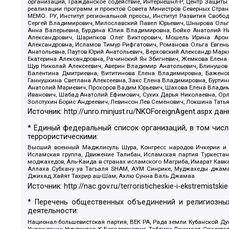
организаций, Гражданское содействие, Интернешнл-Р, Центр Защиты
реализации программ и проектов Совета Министров Северных Стран
МЕМО. РУ, Институт региональной прессы, Институт Развития Своб
Сергей Владимирович, Милославский Павел Юрьевич, Шнырова Ольга
Анна Валерьевна, Бурдина Юлия Владимировна, Бойко Анатолий Ник
Александрович, Шарипков Олег Викторович, Мошель Ирина Ароно
Александровна, Исламов Тимур Рифгатович, Романова Ольга Евгень
Анатольевна, Паутов Юрий Анатольевич, Верховский Александр Марк
Екатерина Александровна, Рачинский Ян Збигневич, Жемкова Елена 
Щур Николай Алексеевич, Аверин Владимир Анатольевич, Блинушов 
Валентина Дмитриевна, Вититинова Елена Владимировна, Баженов
Ганнушкина Светлана Алексеевна, Закс Елена Владимировна, Буртин
Анатолий Мариевич, Прохоров Вадим Юрьевич, Шахова Елена Владими
Иванович, Шабад Анатолий Ефимович, Сухих Дарья Николаевна, Орл
Золотухин Борис Андреевич, Левинсон Лев Семенович, Локшина Тать
Источник:
http://unro.minjust.ru/NKOForeignAgent.aspx
дан
* Единый федеральный список организаций, в том чис
террористическими:
Высший военный Маджлисуль Шура, Конгресс народов Ичкерии и Да
Исламская группа, Движение Талибан, Исламская партия Туркест
моджахедов, Аль-Каида в странах исламского Магриба, Имарат Кавка
Аллаха Субхану уа Тагьаля SHAM, АУМ Синрике, Муджахеды джамаа
Джихад, Хайят Тахрир аш-Шам, Ахлю Сунна Валь Джамаа
Источник:
http://nac.gov.ru/terroristicheskie-i-ekstremistskie
* Перечень общественных объединений и религиозных
деятельности:
Национал-большевистская партия, ВЕК РА, Рада земли Кубанской 
Учреждение, Нурджулар, К Богодержавию, Таблиги Джамаат, Свидете