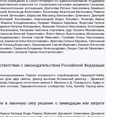
стное учреждение в Санкт-Петербурге по административной поддержке
Общественная комиссия по сохранению наследия академика Сахарова,
нтимонопольная ассоциация, Дзугкоева Регина Николаевна, Кривенко
кий Александр Алексеевич, Васильева Анастасия Евгеньевна, Ривина
италий Евгеньевич, Барахоев Магомед Бекханович, Шевченко Дмитрий
 Валерий Валерьевич, Каргалицкий Борис Юльевич, Исакова Ирина
ва Марина Владимировна, Людевиг Марина Зариевна, Федотова Галина
уркина Наталья Валерьевна, Акимова Татьяна Николаевна, Золотарева
 Васильевна, Захарова Светлана Сергеевна, Щур Татьяна Михайловна,
 Симонов Алексей Кириллович, Флиге Ирина Анатольевна, Мельникова
адимирович, Беляев Сергей Иванович, Голубева Елена Николаевна,
вна, Шуманов Илья Вячеславович, Арапова Галина Юрьевна, Свечников
ий Леонид Борисович, Лукашевский Сергей Маркович, Бахмин Вячеслав
геньевна, Смирнов Владимир Александрович, Вицин Сергей Ефимович,
 Маркович, Захаров Герман Константинович
оответствии с законодательством Российской Федерации
тья-мусульмане, Партия исламского освобождения, Лашкар-И-Тайба,
дия, Дом двух святых, Джунд аш-Шам, Исламский джихад – Джамаат
ш-Шам, Народное ополчение имени К. Минина и Д. Пожарского, Аджр от
и исломи, Террористическое сообщество Сеть, Катиба Таухид валь-
е в законную силу решение о ликвидации или запрете
 Община Капища Веды Перуна, Мужская Духовная Семинария Духовное
ство, Джамаат мувахидов, Объединенный Вилайат Кабарды, Балкарии и