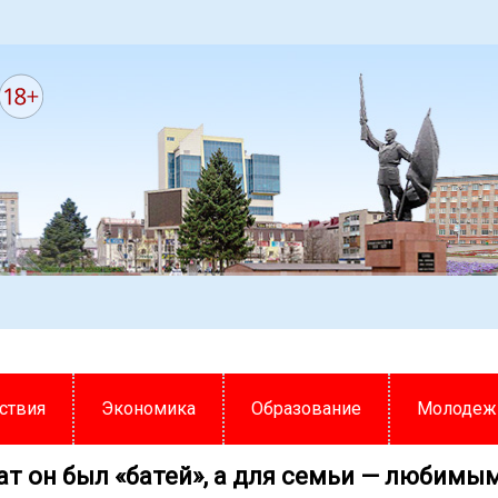
ствия
Экономика
Образование
Молодеж
ат он был «батей», а для семьи — любимы