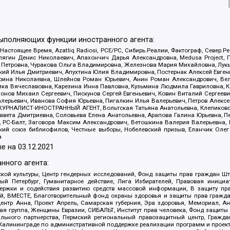
выполняющих функции иностранного агента:
 Настоящее Время, Azatliq Radiosi, PCE/PC, Сибирь.Реалии, Фактограф, Север
ягин Денис Николаевич, Апахончич Дарья Александровна, Medusa Project, П
етровна, Чуракова Ольга Владимировна, Железнова Мария Михайловна, Лукьян
й Илья Дмитриевич, Апухтина Юлия Владимировна, Постернак Алексей Евгеньев
рина Николаевна, Шлейнов Роман Юрьевич, Анин Роман Александрович, Вел
оника Вячеславовна, Карезина Инна Павловна, Кузьмина Людмила Гавриловна
ов Михаил Сергеевич, Пискунов Сергей Евгеньевич, Ковин Виталий Сергеевич
алерьевич, Иванова София Юрьевна, Пигалкин Илья Валерьевич, Петров Алексе
а, ЖУРНАЛИСТ-ИНОСТРАННЫЙ АГЕНТ, Вольтская Татьяна Анатольевна, Клепиков
авета Дмитриевна, Соловьева Елена Анатольевна, Арапова Галина Юрьевна, П
иа, РС-Балт, Заговора Максим Александрович, Ветошкина Валерия Валерьевна
ский союз библиофилов, Честные выборы, Нобелевский призыв, Еланчик Олег
а
е на
03.12.2021
нного агента:
ой культуры, Центр гендерных исследований, Фонд защиты прав граждан Шта
 Петербург, Гуманитарное действие, Лига Избирателей, Правовая инициат
держки и содействия развитию средств массовой информации, В защиту п
ий, ВМЕСТЕ, Благотворительный фонд охраны здоровья и защиты прав граж
, центр Анна, Проект Апрель, Самарская губерния, Эра здоровья, Мемориал,
я группа, Женщины Евразии, СИБАЛЬТ, Институт прав человека, Фонд защиты 
льного партнерства, Пермский региональный правозащитный центр, Граждан
лининграде по административной поддержке реализации программ и проекто