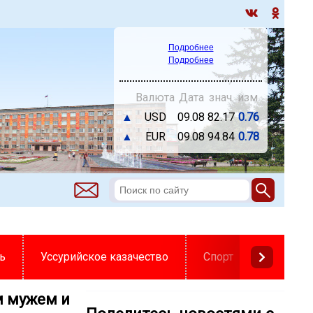
Подробнее
Подробнее
Валюта
Дата
знач.
изм.
▲
USD
09.08
82.17
0.76
▲
EUR
09.08
94.84
0.78
ь
Уссурийское казачество
Спорт
м мужем и