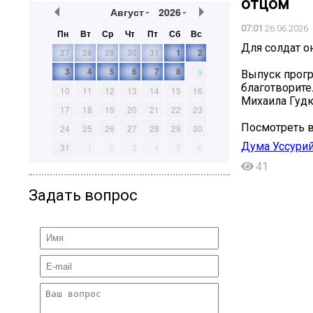
отцом
Август
2026
07:01
26.06.2026
Пн
Вт
Ср
Чт
Пт
Сб
Вс
Для солдат о
27
28
29
30
31
1
2
3
4
5
6
7
8
9
Выпуск прог
благотворите
10
11
12
13
14
15
16
Михаила Гудк
17
18
19
20
21
22
23
Посмотреть в
24
25
26
27
28
29
30
Дума Уссурий
31
1
2
3
4
5
6
41
Задать вопрос