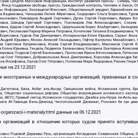
 Прав Средств Массовой Информации, Институт развития прессы - Сибирь, Ча
, Фонд поддержки свободы прессы, Гражданский контроль, Человек и Закон, 
оды Информации, Экозащита!-Женсовет, Общественный вердикт, Евразийская а
 Вадимовна, Чанышева Лилия Айратовна, Сидорович Ольга Борисовна, Туровс
олаевич, Пивоваров Андрей Сергеевич, Дугин Сергей Георгиевич, Аверин В
вна, Шведов Григорий Сергеевич, Пономарев Лев Александрович, Созаев
евна, Щаров Сергей Алексадрович, Цирульников Борис Альбертович, Халидо
ович, Пислакова-Паркер Марина Петровна, Кочеткова Татьяна Владимировна, Ч
Борисовна, Гудков Лев Дмитриевич, Илларионова Юлия Юрьевна, Саранг Анна
Андрей Юрьевич, Мосин Алексей Геннадьевич, Гефтер Валентин Михайлович,
а Светлана Куприяновна, Исаев Сергей Владимирович, Максимов Сергей Вл
а Елена Юрьевна, Гендель Людмила Залмановна, Кокорина Екатерина Алексее
ровна, Подузов Сергей Васильевич, Протасова Ирина Вячеславовна, Литинск
ов Олег Петрович, Добровольская Анна Дмитриевна, Королева Александра Ев
яна Иосифовна, Орлов Олег Петрович, Полякова Мара Федоровна, Резник Генри
ные на
23.12.2021
ле иностранных и международных организаций, признанных в с
гестана, База, Асбат аль-Ансар, Священная война, Исламская группа, Бра
ана, Общество социальных реформ, Общество возрождения исламского насле
з, АБТО, Правый сектор, Исламское государство, Джабха аль-Нусра ли-Ахль а
та Ат-Тавхида Валь-Джихад, Чистопольский Джамаат, Рохнамо ба суи давлат
-organizacii-i-materialy.html
данные на
06.12.2021
 организаций в отношении которых судом принято вступивше
Духовно Родовой Державы Русь, организация Асгардская Славянская Община,
ли Иеговы, Русское национальное единство, Национал-социалистическое обще