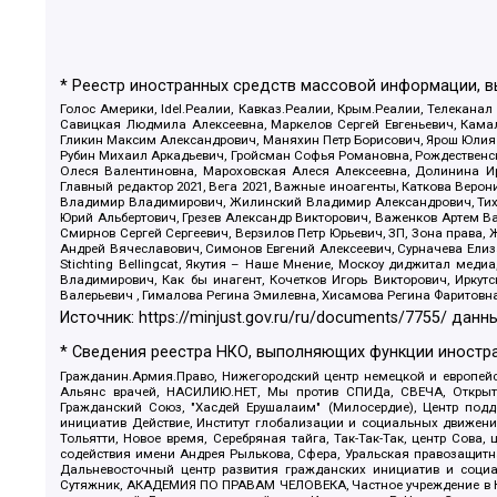
* Реестр иностранных средств массовой информации, 
Голос Америки, Idel.Реалии, Кавказ.Реалии, Крым.Реалии, Телеканал
Савицкая Людмила Алексеевна, Маркелов Сергей Евгеньевич, Камал
Гликин Максим Александрович, Маняхин Петр Борисович, Ярош Юлия П
Рубин Михаил Аркадьевич, Гройсман Софья Романовна, Рождественски
Олеся Валентиновна, Мароховская Алеся Алексеевна, Долинина И
Главный редактор 2021, Вега 2021, Важные иноагенты, Каткова Вер
Владимир Владимирович, Жилинский Владимир Александрович, Тихон
Юрий Альбертович, Грезев Александр Викторович, Важенков Артем В
Смирнов Сергей Сергеевич, Верзилов Петр Юрьевич, ЗП, Зона прав
Андрей Вячеславович, Симонов Евгений Алексеевич, Сурначева Елиз
Stichting Bellingcat, Якутия – Наше Мнение, Москоу диджитал мед
Владимирович, Как бы инагент, Кочетков Игорь Викторович, Иркут
Валерьевич , Гималова Регина Эмилевна, Хисамова Регина Фаритовн
Источник:
https://minjust.gov.ru/ru/documents/7755/
данны
* Сведения реестра НКО, выполняющих функции иностра
Гражданин.Армия.Право, Нижегородский центр немецкой и европейск
Альянс врачей, НАСИЛИЮ.НЕТ, Мы против СПИДа, СВЕЧА, Открытый
Гражданский Союз, "Хасдей Ерушалаим" (Милосердие), Центр под
инициатив Действие, Институт глобализации и социальных движен
Тольятти, Новое время, Серебряная тайга, Так-Так-Так, центр Сова
содействия имени Андрея Рылькова, Сфера, Уральская правозащитна
Дальневосточный центр развития гражданских инициатив и социа
Сутяжник, АКАДЕМИЯ ПО ПРАВАМ ЧЕЛОВЕКА, Частное учреждение в Ка