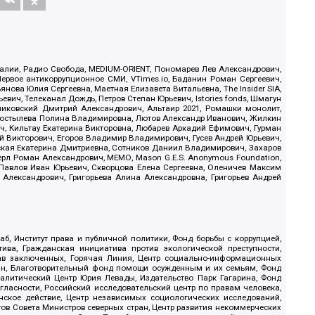
.Реалии, Радио Свобода, MEDIUM-ORIENT, Пономарев Лев Александрович,
ервое антикоррупционное СМИ, VTimes.io, Баданин Роман Сергеевич,
ова Юлия Сергеевна, Маетная Елизавета Витальевна, The Insider SIA,
ич, Телеканал Дождь, Петров Степан Юрьевич, Istories fonds, Шмагун
иковский Дмитрий Александрович, Альтаир 2021, Ромашки монолит,
, Костылева Полина Владимировна, Лютов Александр Иванович, Жилкин
, Кильтау Екатерина Викторовна, Любарев Аркадий Ефимович, Гурман
й Викторович, Егоров Владимир Владимирович, Гусев Андрей Юрьевич,
ская Екатерина Дмитриевна, Сотников Даниил Владимирович, Захаров
ерл Роман Александрович, МЕМО, Mason G.E.S. Anonymous Foundation,
, Павлов Иван Юрьевич, Скворцова Елена Сергеевна, Оленичев Максим
 Александрович, Григорьева Алина Александровна, Григорьев Андрей
б, Институт права и публичной политики, Фонд борьбы с коррупцией,
ива, Гражданская инициатива против экологической преступности,
рав заключенных, Горячая Линия, Центр социально-информационных
дан, Благотворительный фонд помощи осужденным и их семьям, Фонд
 Аналитический Центр Юрия Левады, Издательство Парк Гагарина, Фонд
гласности, Российский исследовательский центр по правам человека,
ское действие, Центр независимых социологических исследований,
в Совета Министров северных стран, Центр развития некоммерческих