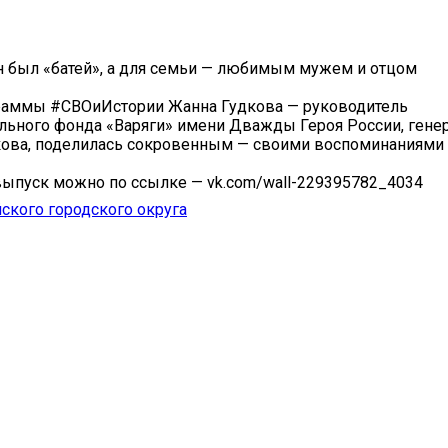
н был «батей», а для семьи — любимым мужем и отцом
раммы #СВОиИстории Жанна Гудкова — руководитель
льного фонда «Варяги» имени Дважды Героя России, гене
ова, поделилась сокровенным — своими воспоминаниями о
ыпуск можно по ссылке — vk.com/wall-229395782_4034
ского городского округа