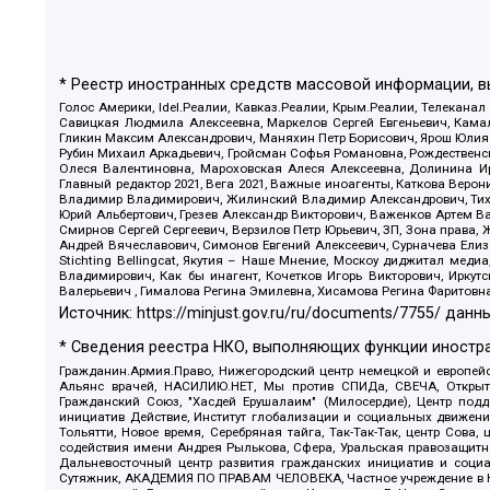
* Реестр иностранных средств массовой информации, 
Голос Америки, Idel.Реалии, Кавказ.Реалии, Крым.Реалии, Телеканал
Савицкая Людмила Алексеевна, Маркелов Сергей Евгеньевич, Камал
Гликин Максим Александрович, Маняхин Петр Борисович, Ярош Юлия П
Рубин Михаил Аркадьевич, Гройсман Софья Романовна, Рождественски
Олеся Валентиновна, Мароховская Алеся Алексеевна, Долинина И
Главный редактор 2021, Вега 2021, Важные иноагенты, Каткова Вер
Владимир Владимирович, Жилинский Владимир Александрович, Тихон
Юрий Альбертович, Грезев Александр Викторович, Важенков Артем В
Смирнов Сергей Сергеевич, Верзилов Петр Юрьевич, ЗП, Зона прав
Андрей Вячеславович, Симонов Евгений Алексеевич, Сурначева Елиз
Stichting Bellingcat, Якутия – Наше Мнение, Москоу диджитал мед
Владимирович, Как бы инагент, Кочетков Игорь Викторович, Иркут
Валерьевич , Гималова Регина Эмилевна, Хисамова Регина Фаритовн
Источник:
https://minjust.gov.ru/ru/documents/7755/
данны
* Сведения реестра НКО, выполняющих функции иностра
Гражданин.Армия.Право, Нижегородский центр немецкой и европейск
Альянс врачей, НАСИЛИЮ.НЕТ, Мы против СПИДа, СВЕЧА, Открытый
Гражданский Союз, "Хасдей Ерушалаим" (Милосердие), Центр под
инициатив Действие, Институт глобализации и социальных движен
Тольятти, Новое время, Серебряная тайга, Так-Так-Так, центр Сова
содействия имени Андрея Рылькова, Сфера, Уральская правозащитна
Дальневосточный центр развития гражданских инициатив и социа
Сутяжник, АКАДЕМИЯ ПО ПРАВАМ ЧЕЛОВЕКА, Частное учреждение в Ка