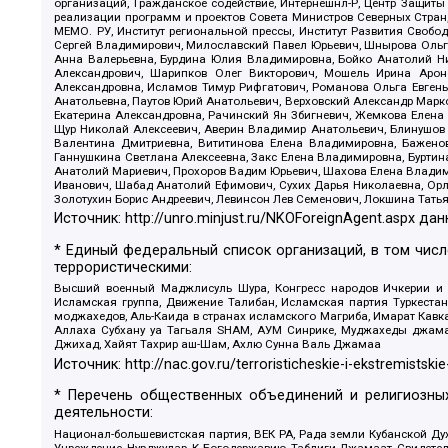
организаций, Гражданское содействие, Интернешнл-Р, Центр Защиты
реализации программ и проектов Совета Министров Северных Стран
МЕМО. РУ, Институт региональной прессы, Институт Развития Своб
Сергей Владимирович, Милославский Павел Юрьевич, Шнырова Ольга
Анна Валерьевна, Бурдина Юлия Владимировна, Бойко Анатолий Ник
Александрович, Шарипков Олег Викторович, Мошель Ирина Ароно
Александровна, Исламов Тимур Рифгатович, Романова Ольга Евгень
Анатольевна, Паутов Юрий Анатольевич, Верховский Александр Марк
Екатерина Александровна, Рачинский Ян Збигневич, Жемкова Елена 
Щур Николай Алексеевич, Аверин Владимир Анатольевич, Блинушов 
Валентина Дмитриевна, Вититинова Елена Владимировна, Баженов
Ганнушкина Светлана Алексеевна, Закс Елена Владимировна, Буртин
Анатолий Мариевич, Прохоров Вадим Юрьевич, Шахова Елена Владими
Иванович, Шабад Анатолий Ефимович, Сухих Дарья Николаевна, Орл
Золотухин Борис Андреевич, Левинсон Лев Семенович, Локшина Тать
Источник:
http://unro.minjust.ru/NKOForeignAgent.aspx
дан
* Единый федеральный список организаций, в том чис
террористическими:
Высший военный Маджлисуль Шура, Конгресс народов Ичкерии и Да
Исламская группа, Движение Талибан, Исламская партия Туркест
моджахедов, Аль-Каида в странах исламского Магриба, Имарат Кавка
Аллаха Субхану уа Тагьаля SHAM, АУМ Синрике, Муджахеды джамаа
Джихад, Хайят Тахрир аш-Шам, Ахлю Сунна Валь Джамаа
Источник:
http://nac.gov.ru/terroristicheskie-i-ekstremistskie
* Перечень общественных объединений и религиозных
деятельности:
Национал-большевистская партия, ВЕК РА, Рада земли Кубанской 
Учреждение, Нурджулар, К Богодержавию, Таблиги Джамаат, Свидете