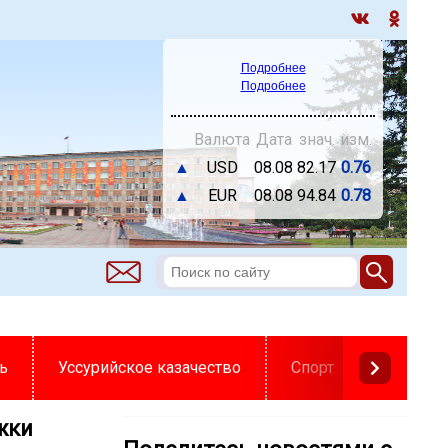
Подробнее
Подробнее
Валюта
Дата
знач.
изм.
▲
USD
08.08
82.17
0.76
▲
EUR
08.08
94.84
0.78
ь
Уссурийское казачество
Спорт
жки