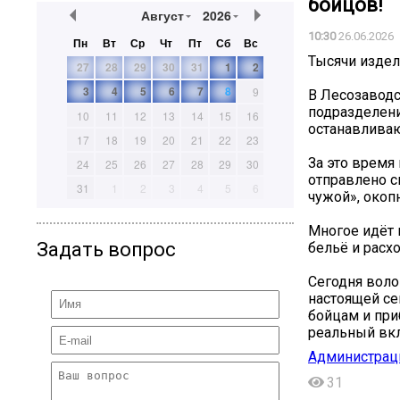
бойцов!
Август
2026
10:30
26.06.2026
Пн
Вт
Ср
Чт
Пт
Сб
Вс
Тысячи издел
27
28
29
30
31
1
2
3
4
5
6
7
8
9
В Лесозаводс
подразделени
10
11
12
13
14
15
16
останавливают
17
18
19
20
21
22
23
За это время
24
25
26
27
28
29
30
отправлено с
31
1
2
3
4
5
6
чужой», окоп
Многое идёт 
Задать вопрос
бельё и расх
Сегодня воло
настоящей се
бойцам и при
реальный вкл
Администраци
31