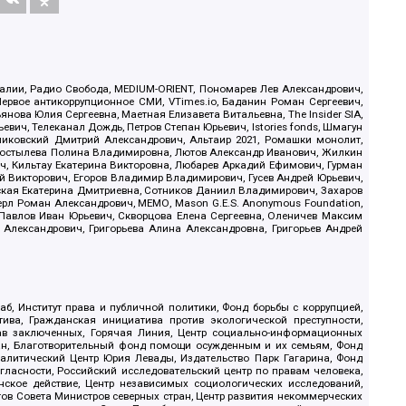
.Реалии, Радио Свобода, MEDIUM-ORIENT, Пономарев Лев Александрович,
ервое антикоррупционное СМИ, VTimes.io, Баданин Роман Сергеевич,
ова Юлия Сергеевна, Маетная Елизавета Витальевна, The Insider SIA,
ич, Телеканал Дождь, Петров Степан Юрьевич, Istories fonds, Шмагун
иковский Дмитрий Александрович, Альтаир 2021, Ромашки монолит,
, Костылева Полина Владимировна, Лютов Александр Иванович, Жилкин
, Кильтау Екатерина Викторовна, Любарев Аркадий Ефимович, Гурман
й Викторович, Егоров Владимир Владимирович, Гусев Андрей Юрьевич,
ская Екатерина Дмитриевна, Сотников Даниил Владимирович, Захаров
ерл Роман Александрович, МЕМО, Mason G.E.S. Anonymous Foundation,
, Павлов Иван Юрьевич, Скворцова Елена Сергеевна, Оленичев Максим
 Александрович, Григорьева Алина Александровна, Григорьев Андрей
б, Институт права и публичной политики, Фонд борьбы с коррупцией,
ива, Гражданская инициатива против экологической преступности,
рав заключенных, Горячая Линия, Центр социально-информационных
дан, Благотворительный фонд помощи осужденным и их семьям, Фонд
 Аналитический Центр Юрия Левады, Издательство Парк Гагарина, Фонд
гласности, Российский исследовательский центр по правам человека,
ское действие, Центр независимых социологических исследований,
в Совета Министров северных стран, Центр развития некоммерческих