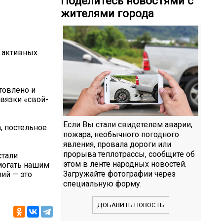
Поделитесь новостями с
жителями города
 активных
товлено и
вязки «свой-
Если Вы стали свидетелем аварии,
, постельное
пожара, необычного погодного
явления, провала дороги или
прорыва теплотрассы, сообщите об
стали
этом в ленте народных новостей.
могать нашим
Загружайте фотографии через
лий — это
специальную форму.
ДОБАВИТЬ НОВОСТЬ