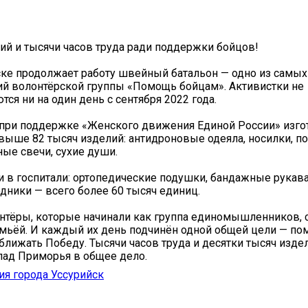
ий и тысячи часов труда ради поддержки бойцов!
ке продолжает работу швейный батальон — одно из самых
й волонтёрской группы «Помощь бойцам». Активистки не
ся ни на один день с сентября 2022 года.
 при поддержке «Женского движения Единой России» изго
выше 82 тысяч изделий: антидроновые одеяла, носилки, по
ные свечи, сухие души.
и в госпитали: ортопедические подушки, бандажные рукава
одники — всего более 60 тысяч единиц.
нтёры, которые начинали как группа единомышленников, 
мьёй. И каждый их день подчинён одной общей цели — по
ближать Победу. Тысячи часов труда и десятки тысяч изде
ад Приморья в общее дело.
я города Уссурийск