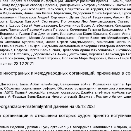
 Прав Средств Массовой Информации, Институт развития прессы - Сибирь, Ча
, Фонд поддержки свободы прессы, Гражданский контроль, Человек и Закон, 
оды Информации, Экозащита!-Женсовет, Общественный вердикт, Евразийская а
 Вадимовна, Чанышева Лилия Айратовна, Сидорович Ольга Борисовна, Туровс
олаевич, Пивоваров Андрей Сергеевич, Дугин Сергей Георгиевич, Аверин В
вна, Шведов Григорий Сергеевич, Пономарев Лев Александрович, Созаев
евна, Щаров Сергей Алексадрович, Цирульников Борис Альбертович, Халидо
ович, Пислакова-Паркер Марина Петровна, Кочеткова Татьяна Владимировна, Ч
Борисовна, Гудков Лев Дмитриевич, Илларионова Юлия Юрьевна, Саранг Анна
Андрей Юрьевич, Мосин Алексей Геннадьевич, Гефтер Валентин Михайлович,
а Светлана Куприяновна, Исаев Сергей Владимирович, Максимов Сергей Вл
а Елена Юрьевна, Гендель Людмила Залмановна, Кокорина Екатерина Алексее
ровна, Подузов Сергей Васильевич, Протасова Ирина Вячеславовна, Литинск
ов Олег Петрович, Добровольская Анна Дмитриевна, Королева Александра Ев
яна Иосифовна, Орлов Олег Петрович, Полякова Мара Федоровна, Резник Генри
ные на
23.12.2021
ле иностранных и международных организаций, признанных в с
гестана, База, Асбат аль-Ансар, Священная война, Исламская группа, Бра
ана, Общество социальных реформ, Общество возрождения исламского насле
з, АБТО, Правый сектор, Исламское государство, Джабха аль-Нусра ли-Ахль а
та Ат-Тавхида Валь-Джихад, Чистопольский Джамаат, Рохнамо ба суи давлат
-organizacii-i-materialy.html
данные на
06.12.2021
 организаций в отношении которых судом принято вступивше
Духовно Родовой Державы Русь, организация Асгардская Славянская Община,
ли Иеговы, Русское национальное единство, Национал-социалистическое обще