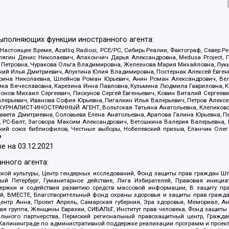
выполняющих функции иностранного агента:
 Настоящее Время, Azatliq Radiosi, PCE/PC, Сибирь.Реалии, Фактограф, Север
ягин Денис Николаевич, Апахончич Дарья Александровна, Medusa Project, П
етровна, Чуракова Ольга Владимировна, Железнова Мария Михайловна, Лукьян
й Илья Дмитриевич, Апухтина Юлия Владимировна, Постернак Алексей Евгеньев
рина Николаевна, Шлейнов Роман Юрьевич, Анин Роман Александрович, Вел
оника Вячеславовна, Карезина Инна Павловна, Кузьмина Людмила Гавриловна
ов Михаил Сергеевич, Пискунов Сергей Евгеньевич, Ковин Виталий Сергеевич
алерьевич, Иванова София Юрьевна, Пигалкин Илья Валерьевич, Петров Алексе
а, ЖУРНАЛИСТ-ИНОСТРАННЫЙ АГЕНТ, Вольтская Татьяна Анатольевна, Клепиков
авета Дмитриевна, Соловьева Елена Анатольевна, Арапова Галина Юрьевна, П
иа, РС-Балт, Заговора Максим Александрович, Ветошкина Валерия Валерьевна
ский союз библиофилов, Честные выборы, Нобелевский призыв, Еланчик Олег
а
е на
03.12.2021
нного агента:
ой культуры, Центр гендерных исследований, Фонд защиты прав граждан Шта
 Петербург, Гуманитарное действие, Лига Избирателей, Правовая инициат
держки и содействия развитию средств массовой информации, В защиту п
ий, ВМЕСТЕ, Благотворительный фонд охраны здоровья и защиты прав граж
, центр Анна, Проект Апрель, Самарская губерния, Эра здоровья, Мемориал,
я группа, Женщины Евразии, СИБАЛЬТ, Институт прав человека, Фонд защиты 
льного партнерства, Пермский региональный правозащитный центр, Граждан
лининграде по административной поддержке реализации программ и проекто