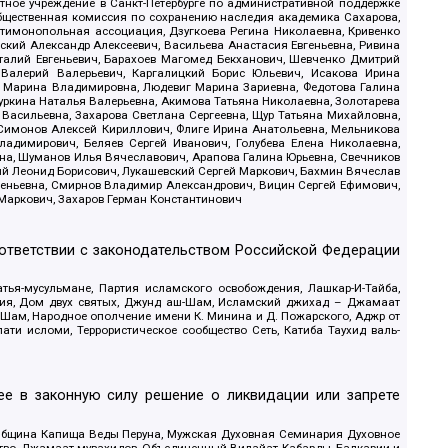
стное учреждение в Санкт-Петербурге по административной поддержке
Общественная комиссия по сохранению наследия академика Сахарова,
нтимонопольная ассоциация, Дзугкоева Регина Николаевна, Кривенко
кий Александр Алексеевич, Васильева Анастасия Евгеньевна, Ривина
италий Евгеньевич, Барахоев Магомед Бекханович, Шевченко Дмитрий
 Валерий Валерьевич, Каргалицкий Борис Юльевич, Исакова Ирина
ва Марина Владимировна, Людевиг Марина Зариевна, Федотова Галина
уркина Наталья Валерьевна, Акимова Татьяна Николаевна, Золотарева
 Васильевна, Захарова Светлана Сергеевна, Щур Татьяна Михайловна,
 Симонов Алексей Кириллович, Флиге Ирина Анатольевна, Мельникова
адимирович, Беляев Сергей Иванович, Голубева Елена Николаевна,
вна, Шуманов Илья Вячеславович, Арапова Галина Юрьевна, Свечников
ий Леонид Борисович, Лукашевский Сергей Маркович, Бахмин Вячеслав
геньевна, Смирнов Владимир Александрович, Вицин Сергей Ефимович,
 Маркович, Захаров Герман Константинович
оответствии с законодательством Российской Федерации
тья-мусульмане, Партия исламского освобождения, Лашкар-И-Тайба,
дия, Дом двух святых, Джунд аш-Шам, Исламский джихад – Джамаат
ш-Шам, Народное ополчение имени К. Минина и Д. Пожарского, Аджр от
и исломи, Террористическое сообщество Сеть, Катиба Таухид валь-
е в законную силу решение о ликвидации или запрете
 Община Капища Веды Перуна, Мужская Духовная Семинария Духовное
ство, Джамаат мувахидов, Объединенный Вилайат Кабарды, Балкарии и