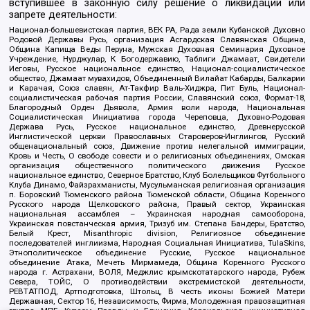
вступившее в законную силу решение о ликвидации или
запрете деятельности:
Национал-большевистская партия, ВЕК РА, Рада земли Кубанской Духовно
Родовой Державы Русь, организация Асгардская Славянская Община,
Община Капища Веды Перуна, Мужская Духовная Семинария Духовное
Учреждение, Нурджулар, К Богодержавию, Таблиги Джамаат, Свидетели
Иеговы, Русское национальное единство, Национал-социалистическое
общество, Джамаат мувахидов, Объединенный Вилайат Кабарды, Балкарии
и Карачая, Союз славян, Ат-Такфир Валь-Хиджра, Пит Буль, Национал-
социалистическая рабочая партия России, Славянский союз, Формат-18,
Благородный Орден Дьявола, Армия воли народа, Национальная
Социалистическая Инициатива города Череповца, Духовно-Родовая
Держава Русь, Русское национальное единство, Древнерусской
Инглистической церкви Православных Староверов-Инглингов, Русский
общенациональный союз, Движение против нелегальной иммиграции,
Кровь и Честь, О свободе совести и о религиозных объединениях, Омская
организация общественного политического движения Русское
национальное единство, Северное Братство, Клуб Болельщиков Футбольного
Клуба Динамо, Файзрахманисты, Мусульманская религиозная организация
п. Боровский Тюменского района Тюменской области, Община Коренного
Русского народа Щелковского района, Правый сектор, Украинская
национальная ассамблея – Украинская народная самооборона,
Украинская повстанческая армия, Тризуб им. Степана Бандеры, Братство,
Белый Крест, Misanthropic division, Религиозное объединение
последователей инглиизма, Народная Социальная Инициатива, TulaSkins,
Этнополитическое объединение Русские, Русское национальное
объединение Атака, Мечеть Мирмамеда, Община Коренного Русского
народа г. Астрахани, ВОЛЯ, Меджлис крымскотатарского народа, Рубеж
Севера, ТОЙС, О противодействии экстремистской деятельности,
РЕВТАТПОД, Артподготовка, Штольц, В честь иконы Божией Матери
Державная, Сектор 16, Независимость, Фирма, Молодежная правозащитная