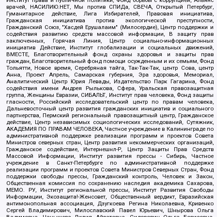
Институт права и публичной политики, Фонд борьбы с коррупцией, Альянс
врачей, НАСИЛИЮ.НЕТ, Мы против СПИДа, СВЕЧА, Открытый Петербург,
Гуманитарное действие, Лига Избирателей, Правовая инициатива,
Гражданская инициатива против экологической преступности,
Гражданский Союз, "Хасдей Ерушалаим" (Милосердие), Центр поддержки и
содействия развитию средств массовой информации, В защиту прав
заключенных, Горячая Линия, Центр социально-информационных
инициатив Действие, Институт глобализации и социальных движений,
ВМЕСТЕ, Благотворительный фонд охраны здоровья и защиты прав
граждан, Благотворительный фонд помощи осужденным и их семьям, Фонд
Тольятти, Новое время, Серебряная тайга, Так-Так-Так, центр Сова, центр
Анна, Проект Апрель, Самарская губерния, Эра здоровья, Мемориал,
Аналитический Центр Юрия Левады, Издательство Парк Гагарина, Фонд
содействия имени Андрея Рылькова, Сфера, Уральская правозащитная
группа, Женщины Евразии, СИБАЛЬТ, Институт прав человека, Фонд защиты
гласности, Российский исследовательский центр по правам человека,
Дальневосточный центр развития гражданских инициатив и социального
партнерства, Пермский региональный правозащитный центр, Гражданское
действие, Центр независимых социологических исследований, Сутяжник,
АКАДЕМИЯ ПО ПРАВАМ ЧЕЛОВЕКА, Частное учреждение в Калининграде по
административной поддержке реализации программ и проектов Совета
Министров северных стран, Центр развития некоммерческих организаций,
Гражданское содействие, Интернешнл-Р, Центр Защиты Прав Средств
Массовой Информации, Институт развития прессы - Сибирь, Частное
учреждение в Санкт-Петербурге по административной поддержке
реализации программ и проектов Совета Министров Северных Стран, Фонд
поддержки свободы прессы, Гражданский контроль, Человек и Закон,
Общественная комиссия по сохранению наследия академика Сахарова,
МЕМО. РУ, Институт региональной прессы, Институт Развития Свободы
Информации, Экозащита!-Женсовет, Общественный вердикт, Евразийская
антимонопольная ассоциация, Дзугкоева Регина Николаевна, Кривенко
Сергей Владимирович, Милославский Павел Юрьевич, Шнырова Ольга