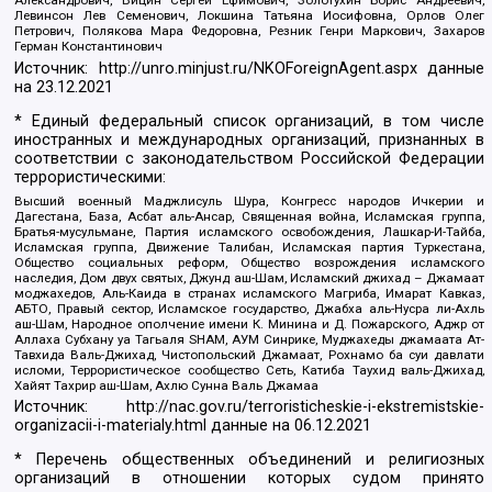
Александрович, Вицин Сергей Ефимович, Золотухин Борис Андреевич,
Левинсон Лев Семенович, Локшина Татьяна Иосифовна, Орлов Олег
Петрович, Полякова Мара Федоровна, Резник Генри Маркович, Захаров
Герман Константинович
Источник:
http://unro.minjust.ru/NKOForeignAgent.aspx
данные
на
23.12.2021
* Единый федеральный список организаций, в том числе
иностранных и международных организаций, признанных в
соответствии с законодательством Российской Федерации
террористическими:
Высший военный Маджлисуль Шура, Конгресс народов Ичкерии и
Дагестана, База, Асбат аль-Ансар, Священная война, Исламская группа,
Братья-мусульмане, Партия исламского освобождения, Лашкар-И-Тайба,
Исламская группа, Движение Талибан, Исламская партия Туркестана,
Общество социальных реформ, Общество возрождения исламского
наследия, Дом двух святых, Джунд аш-Шам, Исламский джихад – Джамаат
моджахедов, Аль-Каида в странах исламского Магриба, Имарат Кавказ,
АБТО, Правый сектор, Исламское государство, Джабха аль-Нусра ли-Ахль
аш-Шам, Народное ополчение имени К. Минина и Д. Пожарского, Аджр от
Аллаха Субхану уа Тагьаля SHAM, АУМ Синрике, Муджахеды джамаата Ат-
Тавхида Валь-Джихад, Чистопольский Джамаат, Рохнамо ба суи давлати
исломи, Террористическое сообщество Сеть, Катиба Таухид валь-Джихад,
Хайят Тахрир аш-Шам, Ахлю Сунна Валь Джамаа
Источник:
http://nac.gov.ru/terroristicheskie-i-ekstremistskie-
organizacii-i-materialy.html
данные на
06.12.2021
* Перечень общественных объединений и религиозных
организаций в отношении которых судом принято