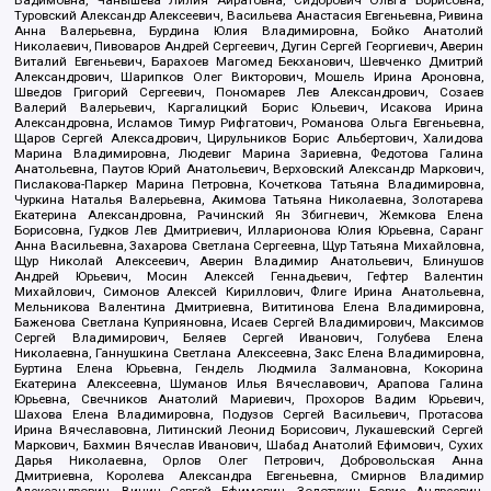
Вадимовна, Чанышева Лилия Айратовна, Сидорович Ольга Борисовна,
Туровский Александр Алексеевич, Васильева Анастасия Евгеньевна, Ривина
Анна Валерьевна, Бурдина Юлия Владимировна, Бойко Анатолий
Николаевич, Пивоваров Андрей Сергеевич, Дугин Сергей Георгиевич, Аверин
Виталий Евгеньевич, Барахоев Магомед Бекханович, Шевченко Дмитрий
Александрович, Шарипков Олег Викторович, Мошель Ирина Ароновна,
Шведов Григорий Сергеевич, Пономарев Лев Александрович, Созаев
Валерий Валерьевич, Каргалицкий Борис Юльевич, Исакова Ирина
Александровна, Исламов Тимур Рифгатович, Романова Ольга Евгеньевна,
Щаров Сергей Алексадрович, Цирульников Борис Альбертович, Халидова
Марина Владимировна, Людевиг Марина Зариевна, Федотова Галина
Анатольевна, Паутов Юрий Анатольевич, Верховский Александр Маркович,
Пислакова-Паркер Марина Петровна, Кочеткова Татьяна Владимировна,
Чуркина Наталья Валерьевна, Акимова Татьяна Николаевна, Золотарева
Екатерина Александровна, Рачинский Ян Збигневич, Жемкова Елена
Борисовна, Гудков Лев Дмитриевич, Илларионова Юлия Юрьевна, Саранг
Анна Васильевна, Захарова Светлана Сергеевна, Щур Татьяна Михайловна,
Щур Николай Алексеевич, Аверин Владимир Анатольевич, Блинушов
Андрей Юрьевич, Мосин Алексей Геннадьевич, Гефтер Валентин
Михайлович, Симонов Алексей Кириллович, Флиге Ирина Анатольевна,
Мельникова Валентина Дмитриевна, Вититинова Елена Владимировна,
Баженова Светлана Куприяновна, Исаев Сергей Владимирович, Максимов
Сергей Владимирович, Беляев Сергей Иванович, Голубева Елена
Николаевна, Ганнушкина Светлана Алексеевна, Закс Елена Владимировна,
Буртина Елена Юрьевна, Гендель Людмила Залмановна, Кокорина
Екатерина Алексеевна, Шуманов Илья Вячеславович, Арапова Галина
Юрьевна, Свечников Анатолий Мариевич, Прохоров Вадим Юрьевич,
Шахова Елена Владимировна, Подузов Сергей Васильевич, Протасова
Ирина Вячеславовна, Литинский Леонид Борисович, Лукашевский Сергей
Маркович, Бахмин Вячеслав Иванович, Шабад Анатолий Ефимович, Сухих
Дарья Николаевна, Орлов Олег Петрович, Добровольская Анна
Дмитриевна, Королева Александра Евгеньевна, Смирнов Владимир