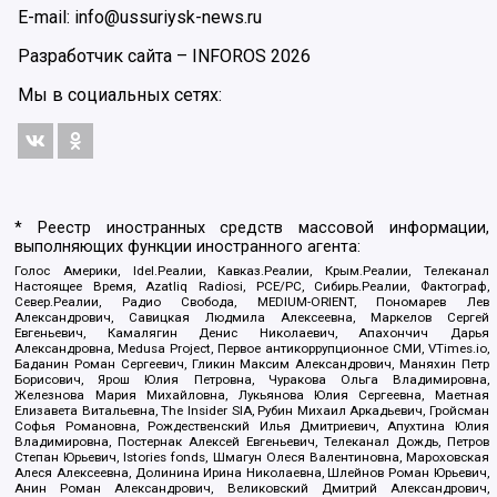
E-mail: info@ussuriysk-news.ru
Разработчик сайта –
INFOROS
2026
Мы в социальных сетях:
* Реестр иностранных средств массовой информации,
выполняющих функции иностранного агента:
Голос Америки, Idel.Реалии, Кавказ.Реалии, Крым.Реалии, Телеканал
Настоящее Время, Azatliq Radiosi, PCE/PC, Сибирь.Реалии, Фактограф,
Север.Реалии, Радио Свобода, MEDIUM-ORIENT, Пономарев Лев
Александрович, Савицкая Людмила Алексеевна, Маркелов Сергей
Евгеньевич, Камалягин Денис Николаевич, Апахончич Дарья
Александровна, Medusa Project, Первое антикоррупционное СМИ, VTimes.io,
Баданин Роман Сергеевич, Гликин Максим Александрович, Маняхин Петр
Борисович, Ярош Юлия Петровна, Чуракова Ольга Владимировна,
Железнова Мария Михайловна, Лукьянова Юлия Сергеевна, Маетная
Елизавета Витальевна, The Insider SIA, Рубин Михаил Аркадьевич, Гройсман
Софья Романовна, Рождественский Илья Дмитриевич, Апухтина Юлия
Владимировна, Постернак Алексей Евгеньевич, Телеканал Дождь, Петров
Степан Юрьевич, Istories fonds, Шмагун Олеся Валентиновна, Мароховская
Алеся Алексеевна, Долинина Ирина Николаевна, Шлейнов Роман Юрьевич,
Анин Роман Александрович, Великовский Дмитрий Александрович,