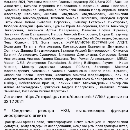
Альтаир 2021, Ромашки монолит, Главный редактор 2021, Вега 2021, Важные
иноагенты, Каткова Вероника Вячеславовна, Карезина Инна Павловна,
Кузьмина Людмила Гавриловна, Костылева Полина Владимировна, Лютов
Александр Иванович, Жилкин Владимир Владимирович, Жилинский
Владимир Александрович, Тихонов Михаил Сергеевич, Пискунов Сергей
Евгеньевич, Ковин Виталий Сергеевич, Кильтау Екатерина Викторовна,
Любарев Аркадий Ефимович, Гурман Юрий Альбертович, Грезев Александр
Викторович, Важенков Артем Валерьевич, Иванова София Юрьевна,
Пигалкин Илья Валерьевич, Петров Алексей Викторович, Егоров Владимир
Владимирович, Гусев Андрей Юрьевич, Смирнов Сергей Сергеевич, Верзилов
Петр Юрьевич, ЗП, Зона права, ЖУРНАЛИСТ-ИНОСТРАННЫЙ АГЕНТ,
Вольтская Татьяна Анатольевна, Клепиковская Екатерина Дмитриевна,
Сотников Даниил Владимирович, Захаров Андрей Вячеславович, Симонов
Евгений Алексеевич, Сурначева Елизавета Дмитриевна, Соловьева Елена
Анатольевна, Арапова Галина Юрьевна, Перл Роман Александрович, МЕМО,
Mason G.E.S. Anonymous Foundation, Stichting Bellingcat, Якутия – Наше
Мнение, Москоу диджитал медиа, РС-Балт, Заговора Максим
Александрович, Ветошкина Валерия Валерьевна, Павлов Иван Юрьевич,
Скворцова Елена Сергеевна, Оленичев Максим Владимирович, Как бы
инагент, Кочетков Игорь Викторович, Иркутский союз библиофилов, Честные
выборы, Нобелевский призыв, Еланчик Олег Александрович, Григорьева
Алина Александровна, Григорьев Андрей Валерьевич , Гималова Регина
Эмилевна, Хисамова Регина Фаритовна
Источник:
https://minjust.gov.ru/ru/documents/7755/
данные на
03.12.2021
* Сведения реестра НКО, выполняющих функции
иностранного агента:
Гражданин.Армия.Право, Нижегородский центр немецкой и европейской
культуры, Центр гендерных исследований, Фонд защиты прав граждан Штаб,