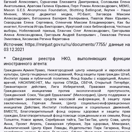
Евгений Алексеевич, Сурначева Елизавета Дмитриевна, Соловьева Елена
Анатольевна, Арапова Галина Юрьевна, Перл Роман Александрович, МЕМО,
Mason G.E.S. Anonymous Foundation, Stichting Bellingcat, Якутия – Наше
Мнение, Москоу диджитал медиа, РС-Балт, Заговора Максим
Александрович, Ветошкина Валерия Валерьевна, Павлов Иван Юрьевич,
Скворцова Елена Сергеевна, Оленичев Максим Владимирович, Как бы
инагент, Кочетков Игорь Викторович, Иркутский союз библиофилов, Честные
выборы, Нобелевский призыв, Еланчик Олег Александрович, Григорьева
Алина Александровна, Григорьев Андрей Валерьевич , Гималова Регина
Эмилевна, Хисамова Регина Фаритовна
Источник:
https://minjust.gov.ru/ru/documents/7755/
данные на
03.12.2021
* Сведения реестра НКО, выполняющих функции
иностранного агента:
Гражданин.Армия.Право, Нижегородский центр немецкой и европейской
культуры, Центр гендерных исследований, Фонд защиты прав граждан Штаб,
Институт права и публичной политики, Фонд борьбы с коррупцией, Альянс
врачей, НАСИЛИЮ.НЕТ, Мы против СПИДа, СВЕЧА, Открытый Петербург,
Гуманитарное действие, Лига Избирателей, Правовая инициатива,
Гражданская инициатива против экологической преступности,
Гражданский Союз, "Хасдей Ерушалаим" (Милосердие), Центр поддержки и
содействия развитию средств массовой информации, В защиту прав
заключенных, Горячая Линия, Центр социально-информационных
инициатив Действие, Институт глобализации и социальных движений,
ВМЕСТЕ, Благотворительный фонд охраны здоровья и защиты прав
граждан, Благотворительный фонд помощи осужденным и их семьям, Фонд
Тольятти, Новое время, Серебряная тайга, Так-Так-Так, центр Сова, центр
Анна, Проект Апрель, Самарская губерния, Эра здоровья, Мемориал,
Аналитический Центр Юрия Левады, Издательство Парк Гагарина, Фонд