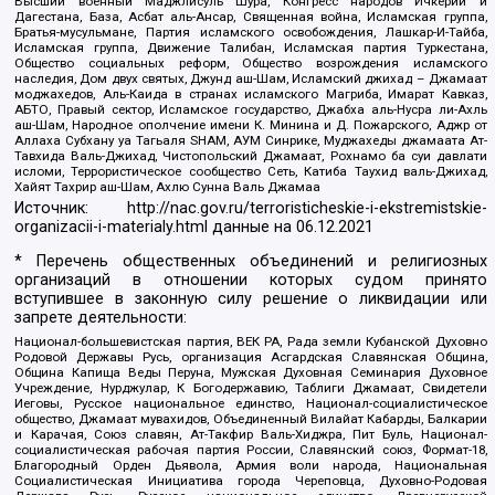
Высший военный Маджлисуль Шура, Конгресс народов Ичкерии и
Дагестана, База, Асбат аль-Ансар, Священная война, Исламская группа,
Братья-мусульмане, Партия исламского освобождения, Лашкар-И-Тайба,
Исламская группа, Движение Талибан, Исламская партия Туркестана,
Общество социальных реформ, Общество возрождения исламского
наследия, Дом двух святых, Джунд аш-Шам, Исламский джихад – Джамаат
моджахедов, Аль-Каида в странах исламского Магриба, Имарат Кавказ,
АБТО, Правый сектор, Исламское государство, Джабха аль-Нусра ли-Ахль
аш-Шам, Народное ополчение имени К. Минина и Д. Пожарского, Аджр от
Аллаха Субхану уа Тагьаля SHAM, АУМ Синрике, Муджахеды джамаата Ат-
Тавхида Валь-Джихад, Чистопольский Джамаат, Рохнамо ба суи давлати
исломи, Террористическое сообщество Сеть, Катиба Таухид валь-Джихад,
Хайят Тахрир аш-Шам, Ахлю Сунна Валь Джамаа
Источник:
http://nac.gov.ru/terroristicheskie-i-ekstremistskie-
organizacii-i-materialy.html
данные на
06.12.2021
* Перечень общественных объединений и религиозных
организаций в отношении которых судом принято
вступившее в законную силу решение о ликвидации или
запрете деятельности:
Национал-большевистская партия, ВЕК РА, Рада земли Кубанской Духовно
Родовой Державы Русь, организация Асгардская Славянская Община,
Община Капища Веды Перуна, Мужская Духовная Семинария Духовное
Учреждение, Нурджулар, К Богодержавию, Таблиги Джамаат, Свидетели
Иеговы, Русское национальное единство, Национал-социалистическое
общество, Джамаат мувахидов, Объединенный Вилайат Кабарды, Балкарии
и Карачая, Союз славян, Ат-Такфир Валь-Хиджра, Пит Буль, Национал-
социалистическая рабочая партия России, Славянский союз, Формат-18,
Благородный Орден Дьявола, Армия воли народа, Национальная
Социалистическая Инициатива города Череповца, Духовно-Родовая