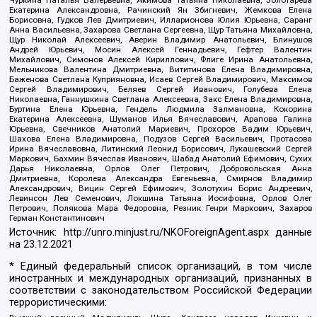
Чуркина Наталья Валерьевна, Акимова Татьяна Николаевна, Золотарева
Екатерина Александровна, Рачинский Ян Збигневич, Жемкова Елена
Борисовна, Гудков Лев Дмитриевич, Илларионова Юлия Юрьевна, Саранг
Анна Васильевна, Захарова Светлана Сергеевна, Щур Татьяна Михайловна,
Щур Николай Алексеевич, Аверин Владимир Анатольевич, Блинушов
Андрей Юрьевич, Мосин Алексей Геннадьевич, Гефтер Валентин
Михайлович, Симонов Алексей Кириллович, Флиге Ирина Анатольевна,
Мельникова Валентина Дмитриевна, Вититинова Елена Владимировна,
Баженова Светлана Куприяновна, Исаев Сергей Владимирович, Максимов
Сергей Владимирович, Беляев Сергей Иванович, Голубева Елена
Николаевна, Ганнушкина Светлана Алексеевна, Закс Елена Владимировна,
Буртина Елена Юрьевна, Гендель Людмила Залмановна, Кокорина
Екатерина Алексеевна, Шуманов Илья Вячеславович, Арапова Галина
Юрьевна, Свечников Анатолий Мариевич, Прохоров Вадим Юрьевич,
Шахова Елена Владимировна, Подузов Сергей Васильевич, Протасова
Ирина Вячеславовна, Литинский Леонид Борисович, Лукашевский Сергей
Маркович, Бахмин Вячеслав Иванович, Шабад Анатолий Ефимович, Сухих
Дарья Николаевна, Орлов Олег Петрович, Добровольская Анна
Дмитриевна, Королева Александра Евгеньевна, Смирнов Владимир
Александрович, Вицин Сергей Ефимович, Золотухин Борис Андреевич,
Левинсон Лев Семенович, Локшина Татьяна Иосифовна, Орлов Олег
Петрович, Полякова Мара Федоровна, Резник Генри Маркович, Захаров
Герман Константинович
Источник:
http://unro.minjust.ru/NKOForeignAgent.aspx
данные
на
23.12.2021
* Единый федеральный список организаций, в том числе
иностранных и международных организаций, признанных в
соответствии с законодательством Российской Федерации
террористическими: