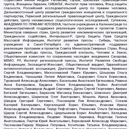
содействия имени Андрея Рылькова, Сфера, Уральская правозащитная
группа, Женщины Евразии, СИБАЛЬТ, Институт прав человека, Фонд защиты
гласности, Российский исследовательский центр по правам человека,
Дальневосточный центр развития гражданских инициатив и социального
партнерства, Пермский региональный правозащитный центр, Гражданское
действие, Центр независимых социологических исследований, Сутяжник,
АКАДЕМИЯ ПО ПРАВАМ ЧЕЛОВЕКА, Частное учреждение в Калининграде по
административной поддержке реализации программ и проектов Совета
Министров северных стран, Центр развития некоммерческих организаций,
Гражданское содействие, Интернешнл-Р, Центр Защиты Прав Средств
Массовой Информации, Институт развития прессы - Сибирь, Частное
учреждение в Санкт-Петербурге по административной поддержке
реализации программ и проектов Совета Министров Северных Стран, Фонд
поддержки свободы прессы, Гражданский контроль, Человек и Закон,
Общественная комиссия по сохранению наследия академика Сахарова,
МЕМО. РУ, Институт региональной прессы, Институт Развития Свободы
Информации, Экозащита!-Женсовет, Общественный вердикт, Евразийская
антимонопольная ассоциация, Дзугкоева Регина Николаевна, Кривенко
Сергей Владимирович, Милославский Павел Юрьевич, Шнырова Ольга
Вадимовна, Чанышева Лилия Айратовна, Сидорович Ольга Борисовна,
Туровский Александр Алексеевич, Васильева Анастасия Евгеньевна, Ривина
Анна Валерьевна, Бурдина Юлия Владимировна, Бойко Анатолий
Николаевич, Пивоваров Андрей Сергеевич, Дугин Сергей Георгиевич, Аверин
Виталий Евгеньевич, Барахоев Магомед Бекханович, Шевченко Дмитрий
Александрович, Шарипков Олег Викторович, Мошель Ирина Ароновна,
Шведов Григорий Сергеевич, Пономарев Лев Александрович, Созаев
Валерий Валерьевич, Каргалицкий Борис Юльевич, Исакова Ирина
Александровна, Исламов Тимур Рифгатович, Романова Ольга Евгеньевна,
Щаров Сергей Алексадрович, Цирульников Борис Альбертович, Халидова
Марина Владимировна, Людевиг Марина Зариевна, Федотова Галина
Анатольевна, Паутов Юрий Анатольевич, Верховский Александр Маркович,
Пислакова-Паркер Марина Петровна, Кочеткова Татьяна Владимировна,