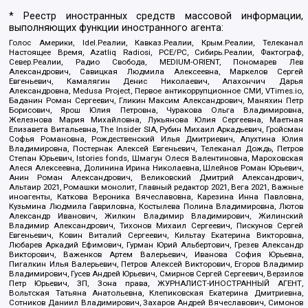
* Реестр иностранных средств массовой информации,
выполняющих функции иностранного агента:
Голос Америки, Idel.Реалии, Кавказ.Реалии, Крым.Реалии, Телеканал
Настоящее Время, Azatliq Radiosi, PCE/PC, Сибирь.Реалии, Фактограф,
Север.Реалии, Радио Свобода, MEDIUM-ORIENT, Пономарев Лев
Александрович, Савицкая Людмила Алексеевна, Маркелов Сергей
Евгеньевич, Камалягин Денис Николаевич, Апахончич Дарья
Александровна, Medusa Project, Первое антикоррупционное СМИ, VTimes.io,
Баданин Роман Сергеевич, Гликин Максим Александрович, Маняхин Петр
Борисович, Ярош Юлия Петровна, Чуракова Ольга Владимировна,
Железнова Мария Михайловна, Лукьянова Юлия Сергеевна, Маетная
Елизавета Витальевна, The Insider SIA, Рубин Михаил Аркадьевич, Гройсман
Софья Романовна, Рождественский Илья Дмитриевич, Апухтина Юлия
Владимировна, Постернак Алексей Евгеньевич, Телеканал Дождь, Петров
Степан Юрьевич, Istories fonds, Шмагун Олеся Валентиновна, Мароховская
Алеся Алексеевна, Долинина Ирина Николаевна, Шлейнов Роман Юрьевич,
Анин Роман Александрович, Великовский Дмитрий Александрович,
Альтаир 2021, Ромашки монолит, Главный редактор 2021, Вега 2021, Важные
иноагенты, Каткова Вероника Вячеславовна, Карезина Инна Павловна,
Кузьмина Людмила Гавриловна, Костылева Полина Владимировна, Лютов
Александр Иванович, Жилкин Владимир Владимирович, Жилинский
Владимир Александрович, Тихонов Михаил Сергеевич, Пискунов Сергей
Евгеньевич, Ковин Виталий Сергеевич, Кильтау Екатерина Викторовна,
Любарев Аркадий Ефимович, Гурман Юрий Альбертович, Грезев Александр
Викторович, Важенков Артем Валерьевич, Иванова София Юрьевна,
Пигалкин Илья Валерьевич, Петров Алексей Викторович, Егоров Владимир
Владимирович, Гусев Андрей Юрьевич, Смирнов Сергей Сергеевич, Верзилов
Петр Юрьевич, ЗП, Зона права, ЖУРНАЛИСТ-ИНОСТРАННЫЙ АГЕНТ,
Вольтская Татьяна Анатольевна, Клепиковская Екатерина Дмитриевна,
Сотников Даниил Владимирович, Захаров Андрей Вячеславович, Симонов