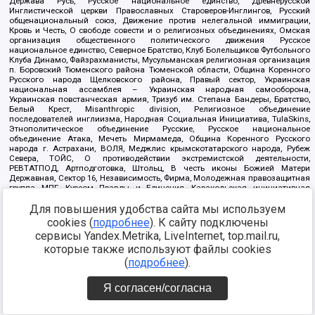
Держава Русь, Русское национальное единство, Древнерусской
Инглистической церкви Православных Староверов-Инглингов, Русский
общенациональный союз, Движение против нелегальной иммиграции,
Кровь и Честь, О свободе совести и о религиозных объединениях, Омская
организация общественного политического движения Русское
национальное единство, Северное Братство, Клуб Болельщиков Футбольного
Клуба Динамо, Файзрахманисты, Мусульманская религиозная организация
п. Боровский Тюменского района Тюменской области, Община Коренного
Русского народа Щелковского района, Правый сектор, Украинская
национальная ассамблея – Украинская народная самооборона,
Украинская повстанческая армия, Тризуб им. Степана Бандеры, Братство,
Белый Крест, Misanthropic division, Религиозное объединение
последователей инглиизма, Народная Социальная Инициатива, TulaSkins,
Этнополитическое объединение Русские, Русское национальное
объединение Атака, Мечеть Мирмамеда, Община Коренного Русского
народа г. Астрахани, ВОЛЯ, Меджлис крымскотатарского народа, Рубеж
Севера, ТОЙС, О противодействии экстремистской деятельности,
РЕВТАТПОД, Артподготовка, Штольц, В честь иконы Божией Матери
Державная, Сектор 16, Независимость, Фирма, Молодежная правозащитная
группа МПГ, Курсом Правды и Единения, Каракольская инициативная
группа, Автоград Крю, Союз Славянских Сил Руси, Алля-Аят,
Для повышения удобства сайта мы используем
Благотворительный пансионат Ак Умут, Русская республика Русь,
Арестантское уголовное единство, Башкорт, Нация и свобода, W.H.С., Фалунь
cookies (
подробнее
). К сайту подключены
Дафа, Иртыш Ultras, Русский Патриотический клуб-Новокузнецк/РПК,
сервисы Yandex.Metrika, LiveInternet, top.mail.ru,
Сибирский державный союз, Фонд борьбы с коррупцией, Фонд защиты прав
граждан, Штабы Навального, Совет граждан СССР Прикубанского округа г.
которые также используют файлы cookies
Краснодара
(
подробнее
).
Источник:
https://minjust.gov.ru/ru/documents/7822/
данные на
08.12.2021
Я согласен/согласна